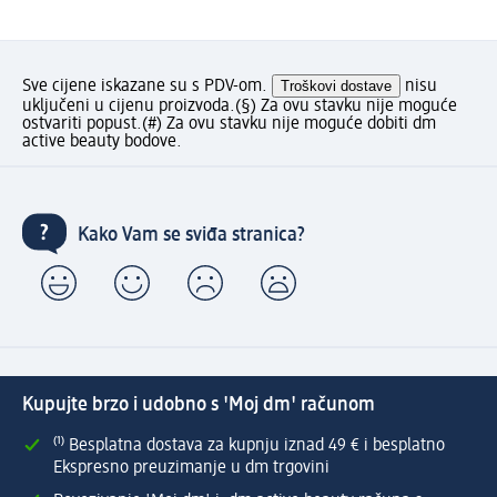
Sve cijene iskazane su s PDV-om.
Troškovi dostave
nisu
uključeni u cijenu proizvoda.
(§) Za ovu stavku nije moguće
ostvariti popust.
(#) Za ovu stavku nije moguće dobiti dm
active beauty bodove.
Kako Vam se sviđa stranica?
Kupujte brzo i udobno s 'Moj dm' računom
⁽¹⁾ Besplatna dostava za kupnju iznad 49 € i besplatno
Ekspresno preuzimanje u dm trgovini