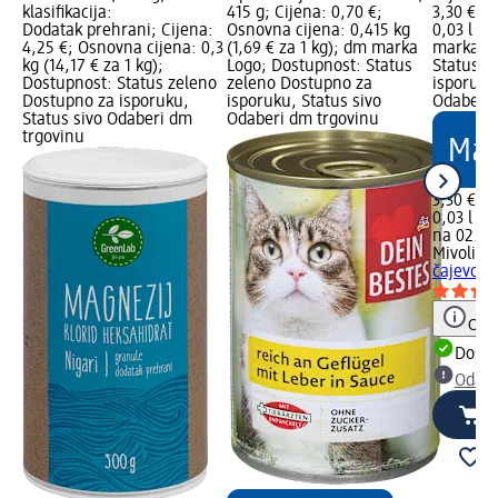
klasifikacija:
415 g; Cijena: 0,70 €;
3,30 €; 
Dodatak prehrani; Cijena:
Osnovna cijena: 0,415 kg
0,03 l (1
4,25 €; Osnovna cijena: 0,3
(1,69 € za 1 kg); dm marka
marka Lo
kg (14,17 € za 1 kg);
Logo; Dostupnost: Status
Status z
Dostupnost: Status zeleno
zeleno Dostupno za
isporuku
Dostupno za isporuku,
isporuku, Status sivo
Odaberi 
Status sivo Odaberi dm
Odaberi dm trgovinu
trgovinu
3,30 €
0,03 l (11
na 02.05
Mivolis
U
čajevca,
Obav
Dostu
Odabe