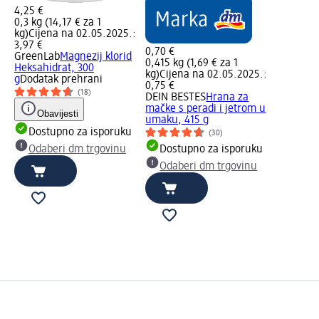
4,25 €
0,3 kg (14,17 € za 1
kg)
Cijena na 02.05.2025.:
3,97 €
0,70 €
GreenLab
Magnezij klorid
0,415 kg (1,69 € za 1
Heksahidrat, 300
kg)
Cijena na 02.05.2025.:
g
Dodatak prehrani
0,75 €
(18)
DEIN BESTES
Hrana za
mačke s peradi i jetrom u
Obavijesti
umaku, 415 g
Dostupno za isporuku
(30)
Odaberi dm trgovinu
Dostupno za isporuku
Odaberi dm trgovinu