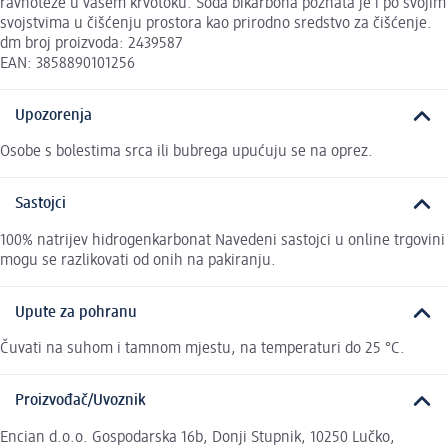
ravnoteže u vašem krvotoku. Soda bikarbona poznata je i po svojim
svojstvima u čišćenju prostora kao prirodno sredstvo za čišćenje.
dm broj proizvoda: 2439587
EAN: 3858890101256
Upozorenja
Osobe s bolestima srca ili bubrega upućuju se na oprez.
Sastojci
100% natrijev hidrogenkarbonat Navedeni sastojci u online trgovini
mogu se razlikovati od onih na pakiranju.
Upute za pohranu
Čuvati na suhom i tamnom mjestu, na temperaturi do 25 °C.
Proizvođač/Uvoznik
Encian d.o.o. Gospodarska 16b, Donji Stupnik, 10250 Lučko,