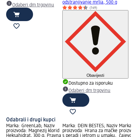
odstranjivanje mrlja, 500 g
Odaberi dm trgovinu
(149)
Obavijesti
Dostupno za isporuku
Odaberi dm trgovinu
Odabrali i drugi kupci
Marka: GreenLab; Naziv
Marka: DEIN BESTES; Naziv
Marka: M
proizvoda: Magnezij klorid
proizvoda: Hrana za mačke
proizvod
Heksahidrat, 300 g; Pravna
s peradi i jetrom u umaku,
čajevca, 