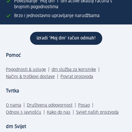
Povezivanje 'Moj dm' i dm active beauty računa s
brojnim pogodnostima
Brzo i jednostavno upravljanje narudžbama
Izradi 'Moj dm' račun odmah!
Pomoć
Pogodnosti & usluge
dm služba za korisnike
Načini & troškovi dostave
Povrat proizvoda
Tvrtka
O nama
Društvena odgovornost
Posao
Odnosi s javnošću
Kako do nas
Svijet naših proizvoda
dm Svijet