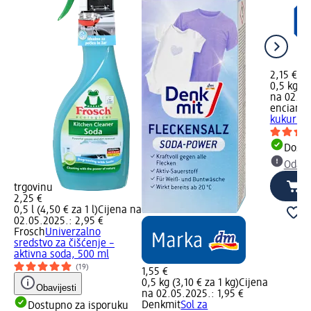
2,15 €
0,5 kg (4
na 02.05
encian
Co
kukuruzn
Dostu
Odabe
trgovinu
2,25 €
0,5 l (4,50 € za 1 l)
Cijena na
02.05.2025.: 2,95 €
Frosch
Univerzalno
sredstvo za čišćenje –
aktivna soda, 500 ml
(19)
1,55 €
0,5 kg (3,10 € za 1 kg)
Cijena
Obavijesti
na 02.05.2025.: 1,95 €
Denkmit
Sol za
Dostupno za isporuku