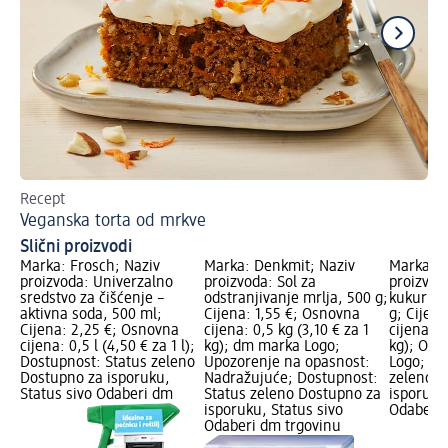
Recept
Re
Veganska torta od mrkve
Be
Slični proizvodi
Marka: Frosch; Naziv
Marka: Denkmit; Naziv
Marka: e
proizvoda: Univerzalno
proizvoda: Sol za
proizvod
sredstvo za čišćenje –
odstranjivanje mrlja, 500 g;
kukuruzn
aktivna soda, 500 ml;
Cijena: 1,55 €; Osnovna
g; Cijen
Cijena: 2,25 €; Osnovna
cijena: 0,5 kg (3,10 € za 1
cijena: 0
cijena: 0,5 l (4,50 € za 1 l);
kg); dm marka Logo;
kg); Ogr
Dostupnost: Status zeleno
Upozorenje na opasnost:
Logo; Do
Dostupno za isporuku,
Nadražujuće; Dostupnost:
zeleno D
Status sivo Odaberi dm
Status zeleno Dostupno za
isporuku
isporuku, Status sivo
Odaberi 
Odaberi dm trgovinu