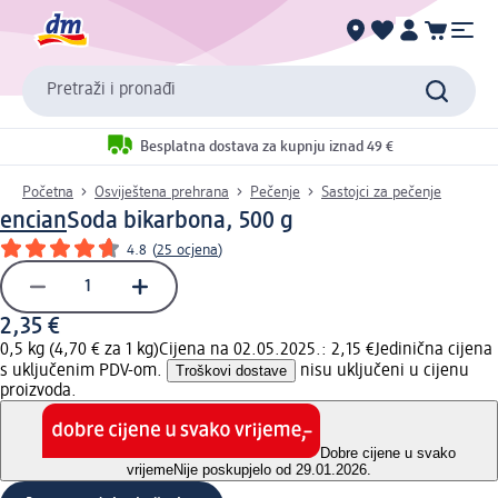
Pretraži i pronađi
Besplatna dostava za kupnju iznad 49 €
Početna
Osviještena prehrana
Pečenje
Sastojci za pečenje
encian
Soda bikarbona, 500 g
4.8
(
25 ocjena
)
2,35 €
0,5 kg (4,70 € za 1 kg)
Cijena na 02.05.2025.: 2,15 €
Jedinična cijena
s uključenim PDV-om.
Troškovi dostave
nisu uključeni u cijenu
proizvoda.
Dobre cijene u svako
vrijeme
Nije poskupjelo od 29.01.2026.