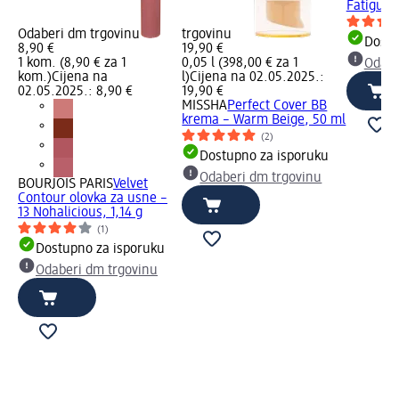
Fatigue –
Odaberi dm trgovinu
trgovinu
Dostu
8,90 €
19,90 €
1 kom. (8,90 € za 1
0,05 l (398,00 € za 1
Odabe
kom.)
Cijena na
l)
Cijena na 02.05.2025.:
02.05.2025.: 8,90 €
19,90 €
MISSHA
Perfect Cover BB
krema – Warm Beige, 50 ml
(2)
Dostupno za isporuku
Odaberi dm trgovinu
BOURJOIS PARIS
Velvet
Contour olovka za usne –
13 Nohalicious, 1,14 g
(1)
Dostupno za isporuku
Odaberi dm trgovinu