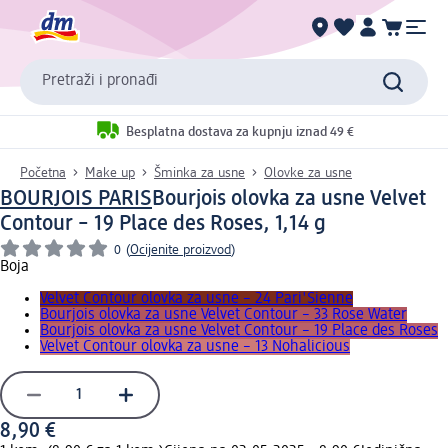
Pretraži i pronađi
Besplatna dostava za kupnju iznad 49 €
Početna
Make up
Šminka za usne
Olovke za usne
BOURJOIS PARIS
Bourjois olovka za usne Velvet
Contour – 19 Place des Roses, 1,14 g
0
(
Ocijenite proizvod
)
Boja
Velvet Contour olovka za usne – 24 Pari'Sienne
Bourjois olovka za usne Velvet Contour – 33 Rose Water
Bourjois olovka za usne Velvet Contour – 19 Place des Roses
Velvet Contour olovka za usne – 13 Nohalicious
8,90 €