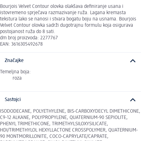
Bourjois Velvet Contour olovka olakšava definiranje usana i
istovremeno sprječava razmazivanje ruža. Lagana kremasta
tekstura lako se nanosi i stvara bogatu boju na usnama. Bourjois
Velvet Contour olovka sadrži dugotrajnu formulu koja osigurava
postojanost ruža do 8 sati.
dm broj proizvoda: 2277767
EAN: 3616305492678
Značajke
Temeljna boja:
roza
Sastojci
ISODODECANE, POLYETHYLENE, BIS-CARBOXYDECYL DIMETHICONE,
C9-12 ALKANE, POLYPROPYLENE, QUATERNIUM-90 SEPIOLITE,
PHENYL TRIMETHICONE, TRIMETHYLSILOXYSILICATE,
HDI/TRIMETHYLOL HEXYLLACTONE CROSSPOLYMER, QUATERNIUM-
90 MONTMORILLONITE, COCO-CAPRYLATE/CAPRATE,