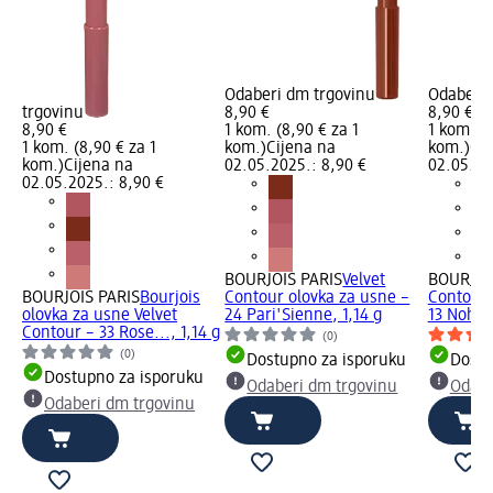
Odaberi dm trgovinu
Odaberi 
trgovinu
8,90 €
8,90 €
8,90 €
1 kom. (8,90 € za 1
1 kom. (8
1 kom. (8,90 € za 1
kom.)
Cijena na
kom.)
Cij
kom.)
Cijena na
02.05.2025.: 8,90 €
02.05.20
02.05.2025.: 8,90 €
BOURJOIS PARIS
Velvet
BOURJOI
BOURJOIS PARIS
Bourjois
Contour olovka za usne –
Contour 
olovka za usne Velvet
24 Pari'Sienne, 1,14 g
13 Nohali
Contour – 33 Rose..., 1,14 g
(0)
(0)
Dostupno za isporuku
Dostu
Dostupno za isporuku
Odaberi dm trgovinu
Odabe
Odaberi dm trgovinu