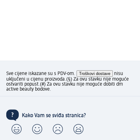
Sve cijene iskazane su s PDV-om.
Troškovi dostave
nisu
uključeni u cijenu proizvoda.
(§) Za ovu stavku nije moguće
ostvariti popust.
(#) Za ovu stavku nije moguće dobiti dm
active beauty bodove.
Kako Vam se sviđa stranica?