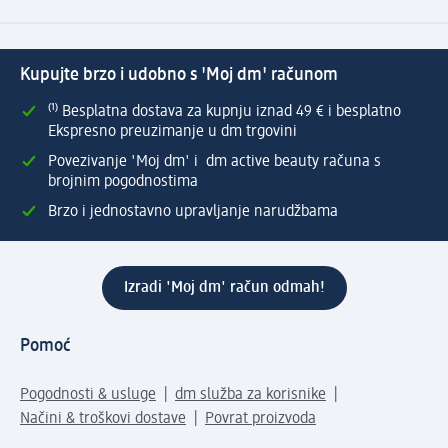
Kupujte brzo i udobno s 'Moj dm' računom
⁽¹⁾ Besplatna dostava za kupnju iznad 49 € i besplatno
Ekspresno preuzimanje u dm trgovini
Povezivanje 'Moj dm' i dm active beauty računa s
brojnim pogodnostima
Brzo i jednostavno upravljanje narudžbama
Izradi 'Moj dm' račun odmah!
Pomoć
Pogodnosti & usluge
dm služba za korisnike
Načini & troškovi dostave
Povrat proizvoda