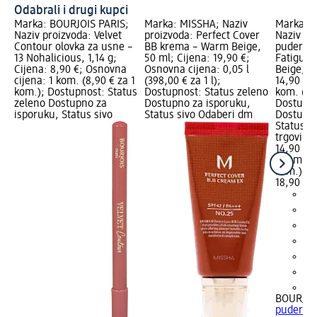
Odabrali i drugi kupci
Marka: BOURJOIS PARIS;
Marka: MISSHA; Naziv
Marka: B
Naziv proizvoda: Velvet
proizvoda: Perfect Cover
Naziv pr
Contour olovka za usne –
BB krema – Warm Beige,
puder He
13 Nohalicious, 1,14 g;
50 ml; Cijena: 19,90 €;
Fatigue 
Cijena: 8,90 €; Osnovna
Osnovna cijena: 0,05 l
Beige, 30
cijena: 1 kom. (8,90 € za 1
(398,00 € za 1 l);
14,90 €;
kom.); Dostupnost: Status
Dostupnost: Status zeleno
kom. (14
zeleno Dostupno za
Dostupno za isporuku,
Dostupno
isporuku, Status sivo
Status sivo Odaberi dm
Dostupno
Status s
trgovinu
14,90 €
1 kom. (1
kom.)
Cij
18,90 €
+8
BOURJOI
puder He