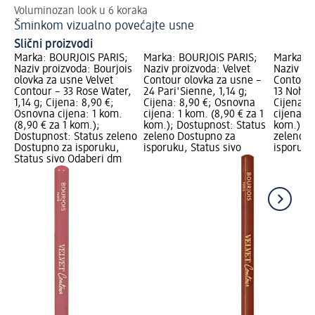
Voluminozan look u 6 koraka
Is
Šminkom vizualno povećajte usne
Ve
Slični proizvodi
Marka: BOURJOIS PARIS;
Marka: BOURJOIS PARIS;
Marka: B
Naziv proizvoda: Bourjois
Naziv proizvoda: Velvet
Naziv pr
olovka za usne Velvet
Contour olovka za usne –
Contour 
Contour – 33 Rose Water,
24 Pari'Sienne, 1,14 g;
13 Nohali
1,14 g; Cijena: 8,90 €;
Cijena: 8,90 €; Osnovna
Cijena: 
Osnovna cijena: 1 kom.
cijena: 1 kom. (8,90 € za 1
cijena: 1
(8,90 € za 1 kom.);
kom.); Dostupnost: Status
kom.); D
Dostupnost: Status zeleno
zeleno Dostupno za
zeleno D
Dostupno za isporuku,
isporuku, Status sivo
isporuku
Status sivo Odaberi dm