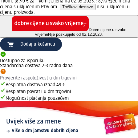
1 kom. (8,90 € za 1 kom.)
Cijena na 02.05.2025.: 8,90 €
Jedinična
cijena s uključenim PDV-om.
Troškovi dostave
nisu uključeni u
cijenu proizvoda.
Dobre cijene u svako
vrijeme
Nije poskupjelo od 02.12.2023.
Dodaj u košaricu
Dostupno za isporuku
Standardna dostava 2-3 radna dana
Provjerite raspoloživost u dm trgovini
Besplatna dostava iznad 49 €
Besplatan povrat i u dm trgovini
Mogućnost plaćanja pouzećem
Uvijek više za mene
Više o dm jamstvu dobrih cijena