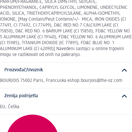
PARFUM/FRAGRANCE, SILICA DIMETHYL SILYLATE,
PHENOXYETHANOL, CAPRYLYL GLYCOL, LIMONENE, UNDECYLENIC
ACID, SILICA, TRIETHOXYCAPRYLYLSILANE, ALPHA-ISOMETHYL
IONONE, [May Contain/Peut Contenir/+/-: MICA, IRON OXIDES (CI
77491, CI 77492, CI 77499), D&C RED NO.7 CALCIUM LAKE (CI
15850), D&C RED NO. 6 BARIUM LAKE (CI 15850), FD&C YELLOW NO.
5 ALUMINUM LAKE (CI 19140), FD&C YELLOW NO. 6 ALUMINUM LAKE
(CI 15985), TITANIUM DIOXIDE (IC 77891), FD&C BLUE NO. 1
ALUMINUM LAKE (CI 42090)] Navedeni sastojci u online trgovini
mogu se razlikovati od onih na pakiranju.
Proizvođač/Uvoznik
BOURJOIS 75002 Paris, Francuska eshop.bourjois@the-oz.com
Zemlja podrijetla
EU, Češka