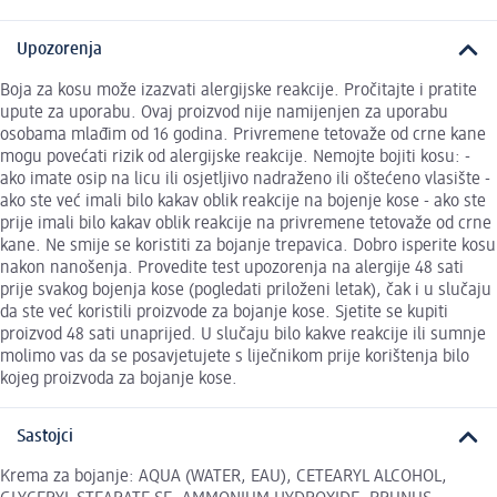
Upozorenja
Boja za kosu može izazvati alergijske reakcije. Pročitajte i pratite
upute za uporabu. Ovaj proizvod nije namijenjen za uporabu
osobama mlađim od 16 godina. Privremene tetovaže od crne kane
mogu povećati rizik od alergijske reakcije. Nemojte bojiti kosu: -
ako imate osip na licu ili osjetljivo nadraženo ili oštećeno vlasište -
ako ste već imali bilo kakav oblik reakcije na bojenje kose - ako ste
prije imali bilo kakav oblik reakcije na privremene tetovaže od crne
kane. Ne smije se koristiti za bojanje trepavica. Dobro isperite kosu
nakon nanošenja. Provedite test upozorenja na alergije 48 sati
prije svakog bojenja kose (pogledati priloženi letak), čak i u slučaju
da ste već koristili proizvode za bojanje kose. Sjetite se kupiti
proizvod 48 sati unaprijed. U slučaju bilo kakve reakcije ili sumnje
molimo vas da se posavjetujete s liječnikom prije korištenja bilo
kojeg proizvoda za bojanje kose.
Sastojci
Krema za bojanje: AQUA (WATER, EAU), CETEARYL ALCOHOL,