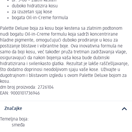
br. 5-68 – zlatni kesten
duboko hidratizira kosu
za izuzetan sjaj kose
bogata Oil-in-Creme formula
Palette Deluxe boja za kosu boje kestena sa zlatnim podtonom
nudi bogatu Oil-in-Creme formulu koja sadrži koncentrirane
hladne pigmente, omogućujući duboko prodiranje u kosu za
postizanje blistave i vibrantne boje. Ova inovativna formula ne
samo da boji kosu, već također pruža tretman zadržavanja vlage,
osiguravajući da nakon bojenja vaša kosa bude dubinski
hidratizirana i svilenkasto glatka. Rezultat je lakše raščešljavanje,
što dodatno doprinosi neodoljivom sjaju vaše kose. Uživajte u
dugotrajnom i blistavom izgledu s ovom Palette Deluxe bojom za
kosu.
dm broj proizvoda: 2726104
EAN: 9000101736946
Značajke
Temeljna boja:
smeđa