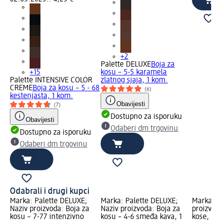
+2
Palette DELUXE
Boja za
+15
kosu – 5-5 karamela
Palette INTENSIVE COLOR
zlatnog sjaja, 1 kom.
CREME
Boja za kosu – 5 - 68
(6)
kestenjasta, 1 kom.
Obavijesti
(7)
Dostupno za isporuku
Obavijesti
Odaberi dm trgovinu
Dostupno za isporuku
Odaberi dm trgovinu
Odabrali i drugi kupci
Marka: Palette DELUXE;
Marka: Palette DELUXE;
Marka: e
Naziv proizvoda: Boja za
Naziv proizvoda: Boja za
proizvoda
kosu – 7-77 intenzivno
kosu – 4-6 smeđa kava, 1
kose, 1 k