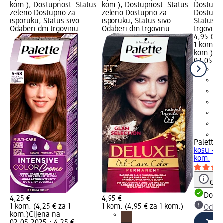
kom.); Dostupnost: Status
kom.); Dostupnost: Status
Dostupno
zeleno Dostupno za
zeleno Dostupno za
Dostupno
isporuku, Status sivo
isporuku, Status sivo
Status s
Odaberi dm trgovinu
Odaberi dm trgovinu
trgovinu
4,95 €
1 kom. (4
kom.)
Cij
02.05.20
+2
Palette 
kosu – 4
kom.
Obav
Dostu
4,25 €
4,95 €
1 kom. (4,25 € za 1
1 kom. (4,95 € za 1 kom.)
Odabe
kom.)
Cijena na
02.05.2025.: 4,25 €