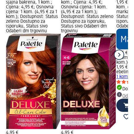
sjajna bakrena, 1 kom.;
kom.; Cijena: 4,95 €;
1,95 €; O
Cijena: 4,95 €; Osnovna
Osnovna cijena: 1 kom.
kom. (1,
cijena: 1 kom. (4,95 € za 1
(4,95 € za 1 kom.);
marka Lo
kom.); Dostupnost: Status
Dostupnost: Status zeleno
Status z
zeleno Dostupno za
Dostupno za isporuku,
isporuku
isporuku, Status sivo
Status sivo Odaberi dm
Odaberi 
Odaberi dm trgovinu
trgovinu
1,95 €
1 kom. (1
kom.)
Cij
1,95 €
ebelin
Ki
1 kom.
Dostu
Odabe
4,95 €
4,95 €