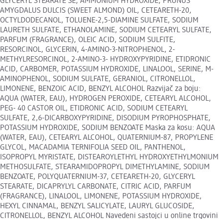
GLYCERYL STEARATE SE, AMMONIUM HYDROXIDE, PRUNUS
AMYGDALUS DULCIS (SWEET ALMOND) OIL, CETEARETH-20,
OCTYLDODECANOL, TOLUENE-2,5-DIAMINE SULFATE, SODIUM
LAURETH SULFATE, ETHANOLAMINE, SODIUM CETEARYL SULFATE,
PARFUM (FRAGRANCE), OLEIC ACID, SODIUM SULFITE,
RESORCINOL, GLYCERIN, 4-AMINO-3-NITROPHENOL, 2-
METHYLRESORCINOL, 2-AMINO-3- HYDROXYPYRIDINE, ETIDRONIC
ACID, CARBOMER, POTASSIUM HYDROXIDE, LINALOOL, SERINE, M-
AMINOPHENOL, SODIUM SULFATE, GERANIOL, CITRONELLOL,
LIMONENE, BENZOIC ACID, BENZYL ALCOHOL Razvijač za boju:
AQUA (WATER, EAU), HYDROGEN PEROXIDE, CETEARYL ALCOHOL,
PEG- 40 CASTOR OIL, ETIDRONIC ACID, SODIUM CETEARYL
SULFATE, 2,6-DICARBOXYPYRIDINE, DISODIUM PYROPHOSPHATE,
POTASSIUM HYDROXIDE, SODIUM BENZOATE Maska za kosu: AQUA
(WATER, EAU), CETEARYL ALCOHOL, QUATERNIUM-87, PROPYLENE
GLYCOL, MACADAMIA TERNIFOLIA SEED OIL, PANTHENOL,
ISOPROPYL MYRISTATE, DISTEAROYLETHYL HYDROXYETHYLMONIUM
METHOSULFATE, STEARAMIDOPROPYL DIMETHYLAMINE, SODIUM
BENZOATE, POLYQUATERNIUM-37, CETEARETH-20, GLYCERYL
STEARATE, DICAPRYLYL CARBONATE, CITRIC ACID, PARFUM
(FRAGRANCE), LINALOOL, LIMONENE, POTASSIUM HYDROXIDE,
HEXYL CINNAMAL, BENZYL SALICYLATE, LAURYL GLUCOSIDE,
CITRONELLOL, BENZYL ALCOHOL Navedeni sastojci u online trgovini