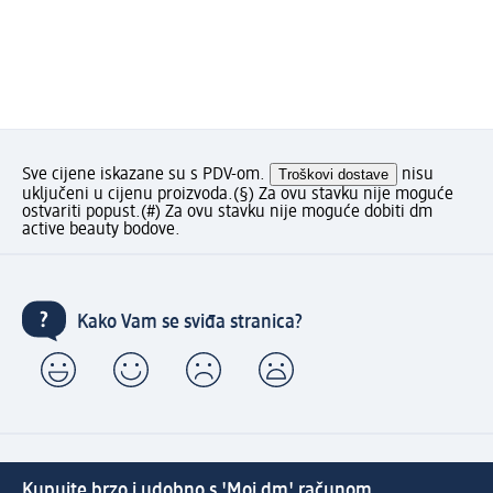
Sve cijene iskazane su s PDV-om.
Troškovi dostave
nisu
uključeni u cijenu proizvoda.
(§) Za ovu stavku nije moguće
ostvariti popust.
(#) Za ovu stavku nije moguće dobiti dm
active beauty bodove.
Kako Vam se sviđa stranica?
Kupujte brzo i udobno s 'Moj dm' računom