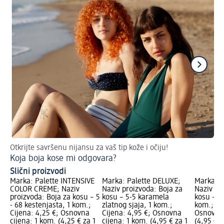
Otkrijte savršenu nijansu za vaš tip kože i očiju!
Nj
Koja boja kose mi odgovara?
Sv
Slični proizvodi
Marka: Palette INTENSIVE
Marka: Palette DELUXE;
Marka: P
COLOR CREME; Naziv
Naziv proizvoda: Boja za
Naziv pr
proizvoda: Boja za kosu – 5
kosu – 5-5 karamela
kosu – 4
- 68 kestenjasta, 1 kom.;
zlatnog sjaja, 1 kom.;
kom.; Ci
Cijena: 4,25 €; Osnovna
Cijena: 4,95 €; Osnovna
Osnovna 
cijena: 1 kom. (4,25 € za 1
cijena: 1 kom. (4,95 € za 1
(4,95 € z