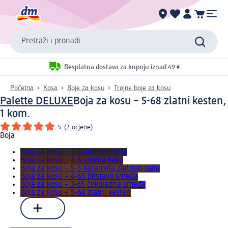
Pretraži i pronađi
Besplatna dostava za kupnju iznad 49 €
Početna
Kosa
Boje za kosu
Trajne boje za kosu
Palette DELUXE
Boja za kosu – 5-68 zlatni kesten,
1 kom.
5
(
2 ocjene
)
Boja
Boja za kosu – 3-0 tamnosmeđa
Boja za kosu – 4-6 smeđa kava
Boja za kosu – 5-5 karamela zlatnog sjaja
Boja za kosu – 4-65 blistavo smeđa
Boja za kosu – 3-65 čokoladna smeđa
Boja za kosu – 5-68 zlatni kesten