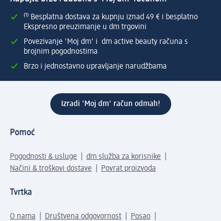
⁽¹⁾ Besplatna dostava za kupnju iznad 49 € i besplatno
Ekspresno preuzimanje u dm trgovini
Povezivanje 'Moj dm' i dm active beauty računa s
brojnim pogodnostima
Brzo i jednostavno upravljanje narudžbama
Izradi 'Moj dm' račun odmah!
Pomoć
Pogodnosti & usluge
dm služba za korisnike
Načini & troškovi dostave
Povrat proizvoda
Tvrtka
O nama
Društvena odgovornost
Posao