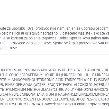
ite upute za uporabu. Ovaj proizvod nije namijenjen za uporabu oso
 osip na licu ili osjetljivo nadraženo ili oštećeno vlasište - ako ste v
je se koristiti za bojanje trepavica. Dobro isperite kosu nakon nano
oristili proizvode za bojanje kose. Sjetite se kupiti proizvod 48 sati
ojanje kose.
NIUM HYDROXIDE*PRUNUS AMYGDALUS DULCIS (SWEET ALMOND) OI
 ALCOHOL*PARAFFINUM LIQUIDUM (MINERAL OIL, HUILE MINÉRALE
E*M-AMINOPHENOL*ETIDRONIC ACID*TRIDECETH-6*C11-13 ISOPARA
R, RINSE OFF:AQUA (WATER, EAU)*CETEARYL ALCOHOL*QUATERNI
OXYETHYLMONIUM METHOSULFATE*CITRIC ACID*PHENOXYETHANOL*
DICAPRYLYL CARBONATE*PARFUM (FRAGRANCE)*LINALOOL*LIMONEN
R, EAU)*HYDROGEN PEROXIDE*CETEARYL ALCOHOL*PEG-40 CASTOR 
*SODIUM BENZOATE Navedeni sastojci u online trgovini mogu se