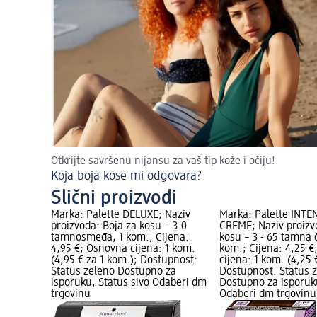
Otkrijte savršenu nijansu za vaš tip kože i očiju!
Koja boja kose mi odgovara?
Slični proizvodi
Marka: Palette DELUXE; Naziv
Marka: Palette INTE
proizvoda: Boja za kosu – 3-0
CREME; Naziv proizv
tamnosmeđa, 1 kom.; Cijena:
kosu – 3 - 65 tamna 
4,95 €; Osnovna cijena: 1 kom.
kom.; Cijena: 4,25 
(4,95 € za 1 kom.); Dostupnost:
cijena: 1 kom. (4,25 
Status zeleno Dostupno za
Dostupnost: Status 
isporuku, Status sivo Odaberi dm
Dostupno za isporuku
trgovinu
Odaberi dm trgovinu