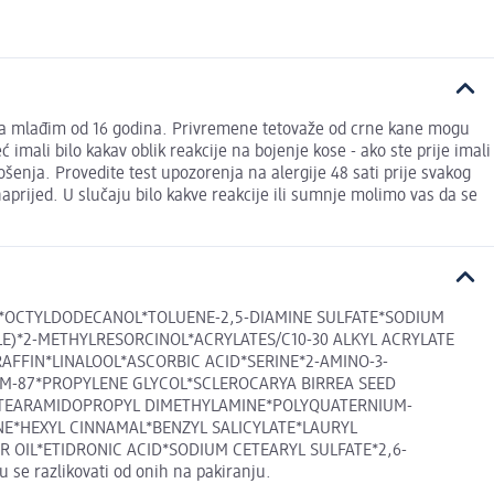
bama mlađim od 16 godina. Privremene tetovaže od crne kane mogu
eć imali bilo kakav oblik reakcije na bojenje kose - ako ste prije imali
šenja. Provedite test upozorenja na alergije 48 sati prije svakog
 unaprijed. U slučaju bilo kakve reakcije ili sumnje molimo vas da se
L*OCTYLDODECANOL*TOLUENE-2,5-DIAMINE SULFATE*SODIUM
)*2-METHYLRESORCINOL*ACRYLATES/C10-30 ALKYL ACRYLATE
FFIN*LINALOOL*ASCORBIC ACID*SERINE*2-AMINO-3-
UM-87*PROPYLENE GLYCOL*SCLEROCARYA BIRREA SEED
STEARAMIDOPROPYL DIMETHYLAMINE*POLYQUATERNIUM-
E*HEXYL CINNAMAL*BENZYL SALICYLATE*LAURYL
OIL*ETIDRONIC ACID*SODIUM CETEARYL SULFATE*2,6-
 razlikovati od onih na pakiranju.