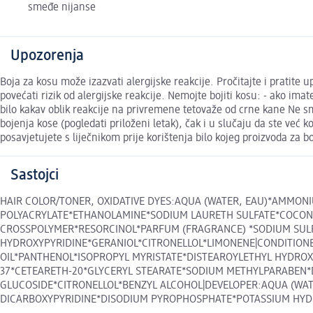
smeđe nijanse
Upozorenja
Boja za kosu može izazvati alergijske reakcije. Pročitajte i prat
povećati rizik od alergijske reakcije. Nemojte bojiti kosu: - ako imate
bilo kakav oblik reakcije na privremene tetovaže od crne kane Ne smi
bojenja kose (pogledati priloženi letak), čak i u slučaju da ste već k
posavjetujete s liječnikom prije korištenja bilo kojeg proizvoda za b
Sastojci
HAIR COLOR/TONER, OXIDATIVE DYES:AQUA (WATER, EAU)*AMMO
POLYACRYLATE*ETHANOLAMINE*SODIUM LAURETH SULFATE*COCONUT
CROSSPOLYMER*RESORCINOL*PARFUM (FRAGRANCE) *SODIUM SULFIT
HYDROXYPYRIDINE*GERANIOL*CITRONELLOL*LIMONENE|CONDITIONE
OIL*PANTHENOL*ISOPROPYL MYRISTATE*DISTEAROYLETHYL HYDR
37*CETEARETH-20*GLYCERYL STEARATE*SODIUM METHYLPARABEN*
GLUCOSIDE*CITRONELLOL*BENZYL ALCOHOL|DEVELOPER:AQUA (WATE
DICARBOXYPYRIDINE*DISODIUM PYROPHOSPHATE*POTASSIUM HYDROXIDE