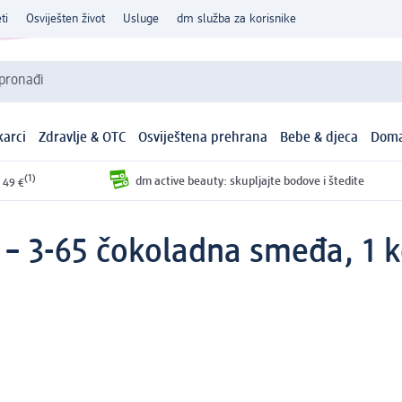
ti
Osviješten život
Usluge
dm služba za korisnike
 pronađi
arci
Zdravlje & OTC
Osviještena prehrana
Bebe & djeca
Doma
(1)
dm active beauty: skupljajte bodove i štedite
 49 €
 – 3-65 čokoladna smeđa, 1 