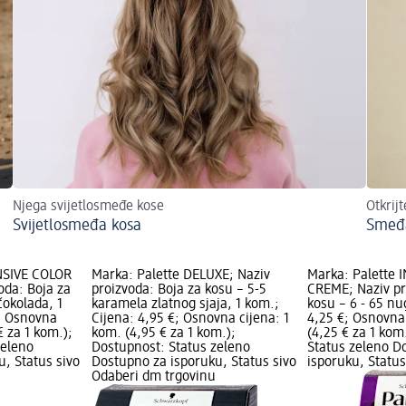
Njega svijetlosmeđe kose
Otkrij
Svijetlosmeđa kosa
Smeđ
NSIVE COLOR
Marka: Palette DELUXE; Naziv
Marka: Palette 
oda: Boja za
proizvoda: Boja za kosu – 5-5
CREME; Naziv pr
čokolada, 1
karamela zlatnog sjaja, 1 kom.;
kosu – 6 - 65 nu
€; Osnovna
Cijena: 4,95 €; Osnovna cijena: 1
4,25 €; Osnovna 
€ za 1 kom.);
kom. (4,95 € za 1 kom.);
(4,25 € za 1 kom
zeleno
Dostupnost: Status zeleno
Status zeleno D
, Status sivo
Dostupno za isporuku, Status sivo
isporuku, Statu
Odaberi dm trgovinu