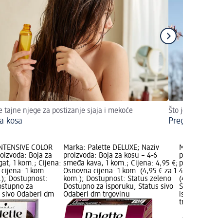
te tajne njege za postizanje sjaja i mekoće
Što je ove godi
a kosa
Pregled trend
INTENSIVE COLOR
Marka: Palette DELUXE; Naziv
Marka: Pale
oizvoda: Boja za
proizvoda: Boja za kosu – 4-6
proizvoda: 
gat, 1 kom.; Cijena:
smeđa kava, 1 kom.; Cijena: 4,95 €;
plameno crv
cijena: 1 kom.
Osnovna cijena: 1 kom. (4,95 € za 1
4,95 €; Osn
.); Dostupnost:
kom.); Dostupnost: Status zeleno
(4,95 € za 
ostupno za
Dostupno za isporuku, Status sivo
Status zele
s sivo Odaberi dm
Odaberi dm trgovinu
isporuku, S
trgovinu