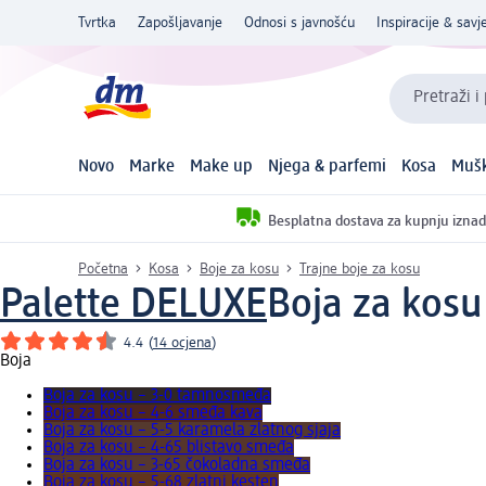
Tvrtka
Zapošljavanje
Odnosi s javnošću
Inspiracije & savje
Pretraži i
Novo
Marke
Make up
Njega & parfemi
Kosa
Mušk
Besplatna dostava za kupnju iznad
Početna
Kosa
Boje za kosu
Trajne boje za kosu
Palette DELUXE
Boja za kosu
4.4
(
14 ocjena
)
Boja
Boja za kosu – 3-0 tamnosmeđa
Boja za kosu – 4-6 smeđa kava
Boja za kosu – 5-5 karamela zlatnog sjaja
Boja za kosu – 4-65 blistavo smeđa
Boja za kosu – 3-65 čokoladna smeđa
Boja za kosu – 5-68 zlatni kesten