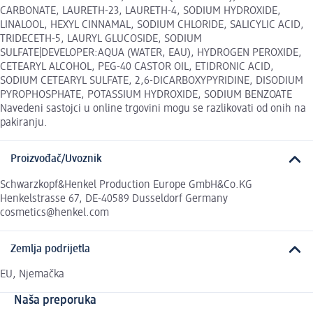
CARBONATE, LAURETH-23, LAURETH-4, SODIUM HYDROXIDE,
LINALOOL, HEXYL CINNAMAL, SODIUM CHLORIDE, SALICYLIC ACID,
TRIDECETH-5, LAURYL GLUCOSIDE, SODIUM
SULFATE|DEVELOPER:AQUA (WATER, EAU), HYDROGEN PEROXIDE,
CETEARYL ALCOHOL, PEG-40 CASTOR OIL, ETIDRONIC ACID,
SODIUM CETEARYL SULFATE, 2,6-DICARBOXYPYRIDINE, DISODIUM
PYROPHOSPHATE, POTASSIUM HYDROXIDE, SODIUM BENZOATE
Navedeni sastojci u online trgovini mogu se razlikovati od onih na
pakiranju.
Proizvođač/Uvoznik
Schwarzkopf&Henkel Production Europe GmbH&Co.KG
Henkelstrasse 67, DE-40589 Dusseldorf Germany
cosmetics@henkel.com
Zemlja podrijetla
EU, Njemačka
Naša preporuka