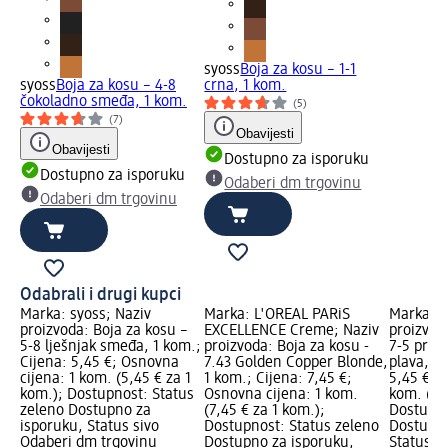
syoss
Boja za kosu – 1-1
syoss
Boja za kosu – 4-8
crna, 1 kom.
čokoladno smeđa, 1 kom.
(5)
(7)
Obavijesti
Obavijesti
Dostupno za isporuku
Dostupno za isporuku
Odaberi dm trgovinu
Odaberi dm trgovinu
Odabrali i drugi kupci
Marka: syoss; Naziv
Marka: L'ORÉAL PARiS
Marka: s
proizvoda: Boja za kosu –
EXCELLENCE Creme; Naziv
proizvod
5-8 lješnjak smeđa, 1 kom.;
proizvoda: Boja za kosu -
7-5 prir
Cijena: 5,45 €; Osnovna
7.43 Golden Copper Blonde,
plava, 1 
cijena: 1 kom. (5,45 € za 1
1 kom.; Cijena: 7,45 €;
5,45 €; 
kom.); Dostupnost: Status
Osnovna cijena: 1 kom.
kom. (5,
zeleno Dostupno za
(7,45 € za 1 kom.);
Dostupno
isporuku, Status sivo
Dostupnost: Status zeleno
Dostupno
Odaberi dm trgovinu
Dostupno za isporuku,
Status s