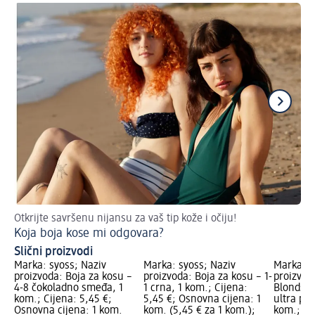
Otkrijte savršenu nijansu za vaš tip kože i očiju!
Št
Koja boja kose mi odgovara?
Pr
Slični proizvodi
Marka: syoss; Naziv
Marka: syoss; Naziv
Marka: s
proizvoda: Boja za kosu –
proizvoda: Boja za kosu – 1-
proizvod
4-8 čokoladno smeđa, 1
1 crna, 1 kom.; Cijena:
Blonds b
kom.; Cijena: 5,45 €;
5,45 €; Osnovna cijena: 1
ultra pla
Osnovna cijena: 1 kom.
kom. (5,45 € za 1 kom.);
kom.; Ci