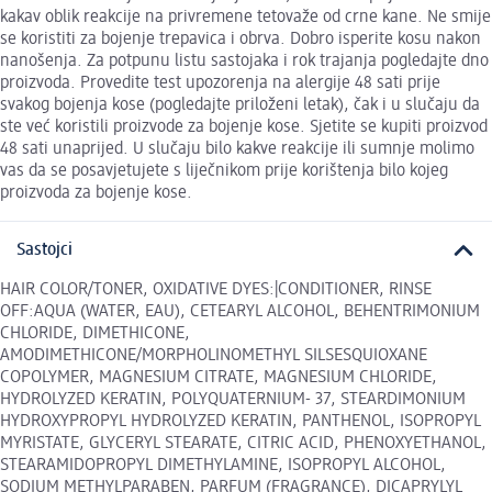
kakav oblik reakcije na privremene tetovaže od crne kane. Ne smije
se koristiti za bojenje trepavica i obrva. Dobro isperite kosu nakon
nanošenja. Za potpunu listu sastojaka i rok trajanja pogledajte dno
proizvoda. Provedite test upozorenja na alergije 48 sati prije
svakog bojenja kose (pogledajte priloženi letak), čak i u slučaju da
ste već koristili proizvode za bojenje kose. Sjetite se kupiti proizvod
48 sati unaprijed. U slučaju bilo kakve reakcije ili sumnje molimo
vas da se posavjetujete s liječnikom prije korištenja bilo kojeg
proizvoda za bojenje kose.
Sastojci
HAIR COLOR/TONER, OXIDATIVE DYES:|CONDITIONER, RINSE
OFF:AQUA (WATER, EAU), CETEARYL ALCOHOL, BEHENTRIMONIUM
CHLORIDE, DIMETHICONE,
AMODIMETHICONE/MORPHOLINOMETHYL SILSESQUIOXANE
COPOLYMER, MAGNESIUM CITRATE, MAGNESIUM CHLORIDE,
HYDROLYZED KERATIN, POLYQUATERNIUM- 37, STEARDIMONIUM
HYDROXYPROPYL HYDROLYZED KERATIN, PANTHENOL, ISOPROPYL
MYRISTATE, GLYCERYL STEARATE, CITRIC ACID, PHENOXYETHANOL,
STEARAMIDOPROPYL DIMETHYLAMINE, ISOPROPYL ALCOHOL,
SODIUM METHYLPARABEN, PARFUM (FRAGRANCE), DICAPRYLYL