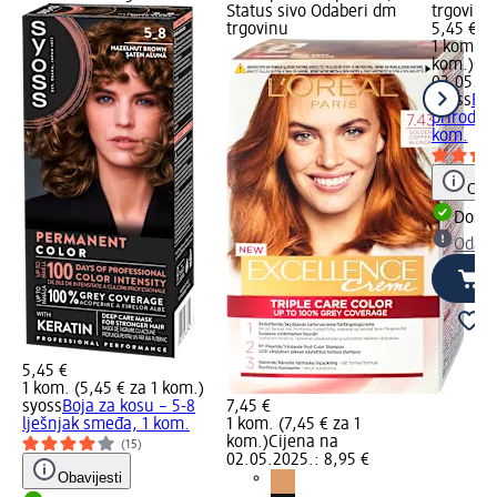
Status sivo Odaberi dm
trgovinu
trgovinu
5,45 €
1 kom. (5
kom.)
Cij
02.05.20
syoss
Boj
prirodna 
kom.
Obav
Dostu
Odabe
5,45 €
1 kom. (5,45 € za 1 kom.)
syoss
Boja za kosu – 5-8
7,45 €
lješnjak smeđa, 1 kom.
1 kom. (7,45 € za 1
kom.)
Cijena na
(15)
02.05.2025.: 8,95 €
Obavijesti