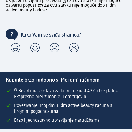
uključeni u cijenu proizvoda.
(§) Za ovu stavku nije moguće
ostvariti popust.
(#) Za ovu stavku nije moguće dobiti dm
active beauty bodove.
Kako Vam se sviđa stranica?
Kupujte brzo i udobno s 'Moj dm' računom
⁽¹⁾ Besplatna dostava za kupnju iznad 49 € i besplatno
Ekspresno preuzimanje u dm trgovini
Povezivanje 'Moj dm' i dm active beauty računa s
brojnim pogodnostima
Brzo i jednostavno upravljanje narudžbama