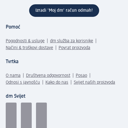
Izradi 'Moj dm' račun odmah!
Pomoć
Pogodnosti & usluge
dm služba za korisnike
Načini & troškovi dostave
Povrat proizvoda
Tvrtka
O nama
Društvena odgovornost
Posao
Odnosi s javnošću
Kako do nas
Svijet naših proizvoda
dm Svijet