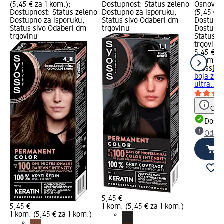
(5,45 € za 1 kom.);
Dostupnost: Status zeleno
Osnovna 
Dostupnost: Status zeleno
Dostupno za isporuku,
(5,45 € z
Dostupno za isporuku,
Status sivo Odaberi dm
Dostupno
Status sivo Odaberi dm
trgovinu
Dostupno
trgovinu
Status s
trgovinu
5,45 €
1 kom. (5
syoss
Blo
boja za 
ultra...,
Obav
Dostu
Odabe
5,45 €
5,45 €
1 kom. (5,45 € za 1 kom.)
1 kom. (5,45 € za 1 kom.)