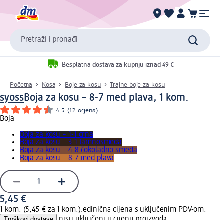
Pretraži i pronađi
Besplatna dostava za kupnju iznad 49 €
Početna
Kosa
Boje za kosu
Trajne boje za kosu
syoss
Boja za kosu – 8-7 med plava, 1 kom.
4.5
(
12 ocjena
)
Boja
Boja za kosu – 1-1 crna
Boja za kosu – 3-1 tamnosmeđa
Boja za kosu – 4-8 čokoladno smeđa
Boja za kosu – 8-7 med plava
5,45 €
1 kom. (5,45 € za 1 kom.)
Jedinična cijena s uključenim PDV-om.
Troškovi dostave
nisu uključeni u cijenu proizvoda.