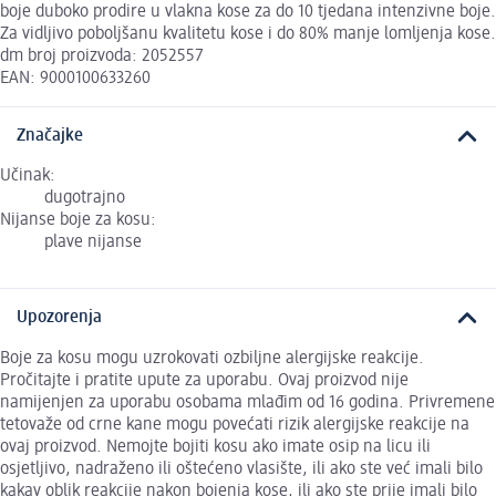
boje duboko prodire u vlakna kose za do 10 tjedana intenzivne boje.
Za vidljivo poboljšanu kvalitetu kose i do 80% manje lomljenja kose.
dm broj proizvoda: 2052557
EAN: 9000100633260
Značajke
Učinak:
dugotrajno
Nijanse boje za kosu:
plave nijanse
Upozorenja
Boje za kosu mogu uzrokovati ozbiljne alergijske reakcije.
Pročitajte i pratite upute za uporabu. Ovaj proizvod nije
namijenjen za uporabu osobama mlađim od 16 godina. Privremene
tetovaže od crne kane mogu povećati rizik alergijske reakcije na
ovaj proizvod. Nemojte bojiti kosu ako imate osip na licu ili
osjetljivo, nadraženo ili oštećeno vlasište, ili ako ste već imali bilo
kakav oblik reakcije nakon bojenja kose, ili ako ste prije imali bilo