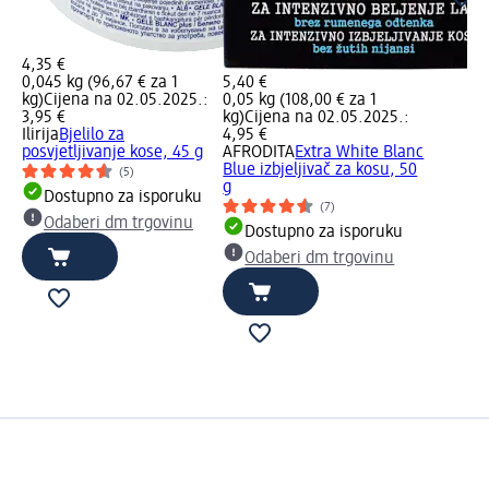
4,35 €
0,045 kg (96,67 € za 1
5,40 €
kg)
Cijena na 02.05.2025.:
0,05 kg (108,00 € za 1
3,95 €
kg)
Cijena na 02.05.2025.:
Ilirija
Bjelilo za
4,95 €
posvjetljivanje kose, 45 g
AFRODITA
Extra White Blanc
Blue izbjeljivač za kosu, 50
(5)
g
Dostupno za isporuku
(7)
Odaberi dm trgovinu
Dostupno za isporuku
Odaberi dm trgovinu