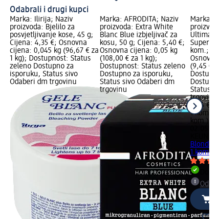
Odabrali i drugi kupci
Marka: Ilirija; Naziv
Marka: AFRODITA; Naziv
Marka: K
proizvoda: Bjelilo za
proizvoda: Extra White
proizvod
posvjetljivanje kose, 45 g;
Blanc Blue izbjeljivač za
Ultimate
Cijena: 4,35 €; Osnovna
kosu, 50 g; Cijena: 5,40 €;
Super As
cijena: 0,045 kg (96,67 € za
Osnovna cijena: 0,05 kg
kom.; Ci
1 kg); Dostupnost: Status
(108,00 € za 1 kg);
Osnovna 
zeleno Dostupno za
Dostupnost: Status zeleno
(9,45 € z
isporuku, Status sivo
Dostupno za isporuku,
Dostupno
Odaberi dm trgovinu
Status sivo Odaberi dm
Dostupno
trgovinu
Status s
trgovinu
9,45 €
1 kom. (9
kom.)
Cij
02.05.20
KEUNE
Ti
Blonde –
1 kom.
Dostu
Odabe