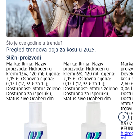
Što je ove godine u trendu?
Sav
Pregled trendova boja za kosu u 2025.
Ta
Slični proizvodi
Marka: Ilirija; Naziv
Marka: Ilirija; Naziv
Marka: K
proizvoda: Hidrogen u
proizvoda: Hidrogen u
proizvod
kremi 12%, 120 ml; Cijena:
kremi 6%, 120 ml; Cijena:
Develope
2,15 €; Osnovna cijena:
2,15 €; Osnovna cijena:
kosu 9 %
0,12 l (17,92 € za 1 l);
0,12 l (17,92 € za 1 l);
2,60 €; 
Dostupnost: Status zeleno
Dostupnost: Status zeleno
0,06 l (43
Dostupno za isporuku,
Dostupno za isporuku,
Dostupno
Status sivo Odaberi dm
Status sivo Odaberi dm
Dostupno
Status s
trgovinu
2,60 €
0,06 l (43
na 07.11.
KEUNE
C
hidrogen
ml