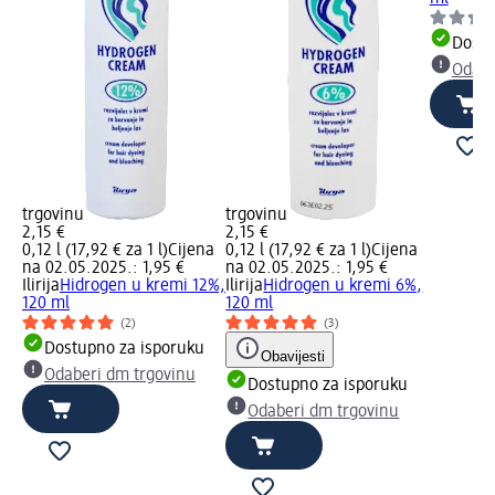
Dostu
Odabe
trgovinu
trgovinu
2,15 €
2,15 €
0,12 l (17,92 € za 1 l)
Cijena
0,12 l (17,92 € za 1 l)
Cijena
na 02.05.2025.: 1,95 €
na 02.05.2025.: 1,95 €
Ilirija
Hidrogen u kremi 12%,
Ilirija
Hidrogen u kremi 6%,
120 ml
120 ml
(2)
(3)
Dostupno za isporuku
Obavijesti
Odaberi dm trgovinu
Dostupno za isporuku
Odaberi dm trgovinu