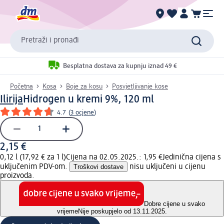
Pretraži i pronađi
Besplatna dostava za kupnju iznad 49 €
Početna
Kosa
Boje za kosu
Posvjetljivanje kose
Ilirija
Hidrogen u kremi 9%, 120 ml
4.7
(
3 ocjene
)
2,15 €
0,12 l (17,92 € za 1 l)
Cijena na 02.05.2025.: 1,95 €
Jedinična cijena s
uključenim PDV-om.
Troškovi dostave
nisu uključeni u cijenu
proizvoda.
Dobre cijene u svako
vrijeme
Nije poskupjelo od 13.11.2025.