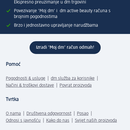
Ekspresno preuzimanje u dm trgovini
Povezivanje 'Moj dm' i dm active beauty računa s
brojnim pogodnostima
Brzo i jednostavno upravljanje narudžbama
Izradi 'Moj dm' račun odmah!
Pomoć
Pogodnosti & usluge
dm služba za korisnike
Načini & troškovi dostave
Povrat proizvoda
Tvrtka
O nama
Društvena odgovornost
Posao
Odnosi s javnošću
Kako do nas
Svijet naših proizvoda