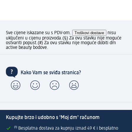
Sve cijene iskazane su s PDV-om.
Troškovi dostave
nisu
uključeni u cijenu proizvoda.
(§) Za ovu stavku nije moguće
ostvariti popust.
(#) Za ovu stavku nije moguće dobiti dm
active beauty bodove.
Kako Vam se sviđa stranica?
Kupujte brzo i udobno s 'Moj dm' računom
⁽¹⁾ Besplatna dostava za kupnju iznad 49 € i besplatno