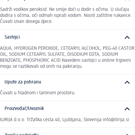
Sadrži vodikov peroksid. Ne smije doći u dodir s očima. U slučaju
dodira s očima, oči odmah isprati vodom. Nositi zaštitne rukavice.
Čuvati izvan dosega djece.
Sastojci
AQUA, HYDROGEN PEROXIDE, CETEARYL ALCOHOL, PEG-40 CASTOR
OIL, SODIUM CETEARYL SULFATE, DISODIUM EDTA, SODIUM
BENZOATE, PHOSPHORIC ACID Navedeni sastojci u online trgovini
mogu se razlikovati od onih na pakiranju.
Upute za pohranu
Čuvati u hladnom i tamnom prostoru.
Proizvođač/Uvoznik
ILIRIJA d.o.o. Tržaška cesta 40, Ljubljana, Slovenija info@ilirija.si