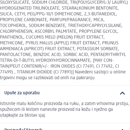
SILOXYSILICATE, SODIUM CHLORIDE, TRI(POLYGLYCERYL-3/ LAURYL)
HYDROGENATED TRILINOLEATE, STEARALKONIUM BEN­TONITE,
SILICA, CETYL PEG/PPG-10/1 DIMETHICONE, 2,3-BU­TANEDIOL,
PROPYLENE CARBONATE, PARFUM/FRAGRANCE, MICA,
TOCOPHEROL, SODIUM BENZOATE, TRIETHOXYCAPRYLYL­SILANE,
CHLORPHENESIN, ASCORBYL PALMITATE, PROPYLENE GLYCOL,
PANTHENOL, CUCUMIS MELO (MELON) FRUIT EXTRACT,
METHICONE, PYRUS MALUS (APPLE) FRUIT EXTRACT, PRUNUS
ARMENIACA (APRICOT) FRUIT EXTRACT, POTASSIUM SORBATE,
PANTOLACTONE, BENZOIC ACID, SORBIC ACID, PENTAERYTHRI­TYL
TETRA-DI-T-BUTYL HYDROXYHYDROCINNAMATE, [MAY CON­
TAIN/PEUT CONTENIR/+/-: IRON OXIDES (CI 77491, CI 77492, CI
77499) , TITANIUM DIOXIDE (CI 77891)] Navedeni sastojci u online
trgovini mogu se razlikovati od onih na pakiranju.
Upute za uporabu
Istisnite malu količinu proizvoda na ruku, a zatim vrhovima prstiju,
spužvicom ili kistom nanesite proizvod na kožu i nježno ga
utapkajte za blistav sjaj.