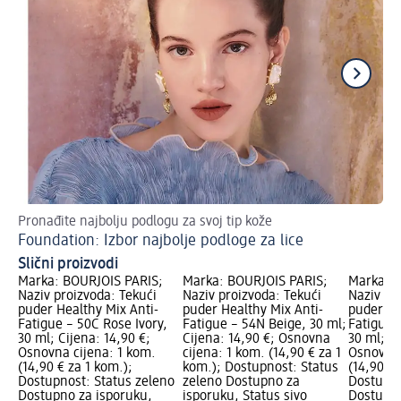
Pronađite najbolju podlogu za svoj tip kože
Pri
Foundation: Izbor najbolje podloge za lice
Ma
Slični proizvodi
Marka: BOURJOIS PARIS;
Marka: BOURJOIS PARIS;
Marka: B
Naziv proizvoda: Tekući
Naziv proizvoda: Tekući
Naziv pr
puder Healthy Mix Anti-
puder Healthy Mix Anti-
puder He
Fatigue – 50C Rose Ivory,
Fatigue – 54N Beige, 30 ml;
Fatigue 
30 ml; Cijena: 14,90 €;
Cijena: 14,90 €; Osnovna
30 ml; Ci
Osnovna cijena: 1 kom.
cijena: 1 kom. (14,90 € za 1
Osnovna 
(14,90 € za 1 kom.);
kom.); Dostupnost: Status
(14,90 € 
Dostupnost: Status zeleno
zeleno Dostupno za
Dostupno
Dostupno za isporuku,
isporuku, Status sivo
Dostupno