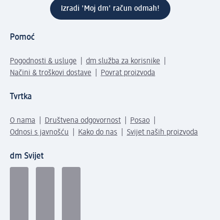
Izradi 'Moj dm' račun odmah!
Pomoć
Pogodnosti & usluge
dm služba za korisnike
Načini & troškovi dostave
Povrat proizvoda
Tvrtka
O nama
Društvena odgovornost
Posao
Odnosi s javnošću
Kako do nas
Svijet naših proizvoda
dm Svijet