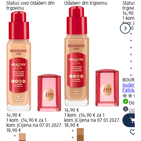
Status sivo Odaberi dm
Odaberi dm trgovinu
Status s
trgovinu
trgovinu
14,90 €
1 kom. (1
kom.)
Cij
18,90 €
+8
BOURJOI
puder He
Fatigue 
Dostu
14,90 €
Odabe
14,90 €
1 kom. (14,90 € za 1
1 kom. (14,90 € za 1
kom.)
Cijena na 07.01.2027.:
kom.)
Cijena na 07.01.2027.:
18,90 €
18,90 €