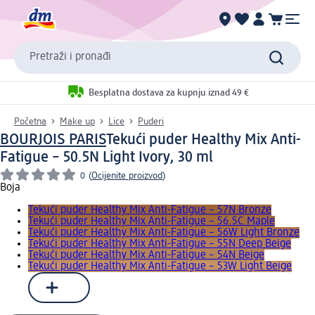
Pretraži i pronađi
Besplatna dostava za kupnju iznad 49 €
Početna
Make up
Lice
Puderi
BOURJOIS PARIS
Tekući puder Healthy Mix Anti-
Fatigue – 50.5N Light Ivory, 30 ml
0
(
Ocijenite proizvod
)
Boja
Tekući puder Healthy Mix Anti-Fatigue – 57N Bronze
Tekući puder Healthy Mix Anti-Fatigue – 56.5C Maple
Tekući puder Healthy Mix Anti-Fatigue – 56W Light Bronze
Tekući puder Healthy Mix Anti-Fatigue – 55N Deep Beige
Tekući puder Healthy Mix Anti-Fatigue – 54N Beige
Tekući puder Healthy Mix Anti-Fatigue – 53W Light Beige