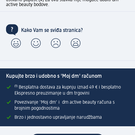
ostvariti popust.
(#) Za ovu stavku nije moguće dobiti dm
active beauty bodove.
Kako Vam se sviđa stranica?
Kupujte brzo i udobno s 'Moj dm' računom
⁽¹⁾ Besplatna dostava za kupnju iznad 49 € i besplatno
Ekspresno preuzimanje u dm trgovini
Povezivanje 'Moj dm' i dm active beauty računa s
brojnim pogodnostima
Brzo i jednostavno upravljanje narudžbama