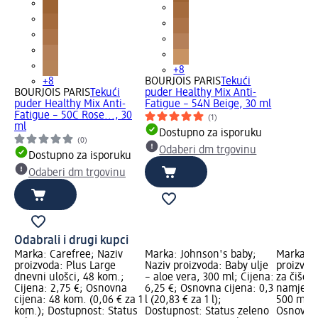
+8
+8
BOURJOIS PARIS
Tekući
BOURJOIS PARIS
Tekući
puder Healthy Mix Anti-
puder Healthy Mix Anti-
Fatigue – 54N Beige, 30 ml
Fatigue – 50C Rose..., 30
(1)
ml
Dostupno za isporuku
(0)
Odaberi dm trgovinu
Dostupno za isporuku
Odaberi dm trgovinu
Odabrali i drugi kupci
Marka: Carefree; Naziv
Marka: Johnson's baby;
Marka: P
proizvoda: Plus Large
Naziv proizvoda: Baby ulje
proizvod
dnevni ulošci, 48 kom.;
– aloe vera, 300 ml; Cijena:
za čišće
Cijena: 2,75 €; Osnovna
6,25 €; Osnovna cijena: 0,3
namješta
cijena: 48 kom. (0,06 € za 1
l (20,83 € za 1 l);
500 ml; C
kom.); Dostupnost: Status
Dostupnost: Status zeleno
Osnovna 