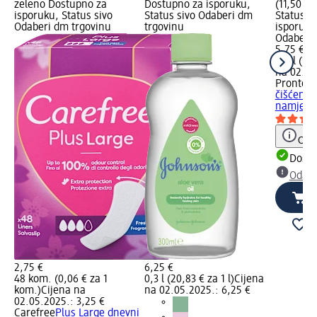
zeleno Dostupno za
Dostupno za isporuku,
(11,50 € 
isporuku, Status sivo
Status sivo Odaberi dm
Status z
Odaberi dm trgovinu
trgovinu
isporuku
Odaberi 
5,75 €
0,5 l (11,
na 02.05
Pronto
Le
čišćenje
namješta
Obav
Dostu
Odabe
2,75 €
6,25 €
48 kom. (0,06 € za 1
0,3 l (20,83 € za 1 l)
Cijena
kom.)
Cijena na
na 02.05.2025.: 6,25 €
02.05.2025.: 3,25 €
Carefree
Plus Large dnevni