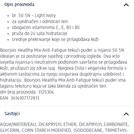
Opis proizvoda
br. 50.5N – Light Ivory
za ujednačen i odmoran ten
obogaćen vitaminima C, E, B3 i B5
pruža do 24 sata hidratacije
srednje prekrivanje koje se prilagođava koži
Bourjois Healthy Mix Anti-Fatigue tekući puder u nijansi 50.5N
idealan je za postizanje svježeg i prirodnog izgleda. Ova vrlo
svijetla nijansa s neutralnim podtonom savršeno se prilagođava
koži, pružajući joj zdrav sjaj. Njegova čista i veganska formula s
aktivnim sastojcima za njegu osigurava dugotrajnu udobnost i
hidrataciju. Bourjois Healthy Mix Anti-Fatigue tekući puder ima
laganu teksturu koja se lako blenda za ujednačen ten.
dm broj proizvoda: 3125304
EAN: 3616307172813
Sastojci
AQUA/WATER/EAU, DICAPRYLYL ETHER, DICAPRYLYL CARBONATE,
GLYCERIN, CORN STARCH MODIFIED, ISODODECANE, TRIMETHYL­