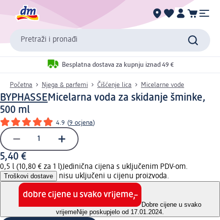
Pretraži i pronađi
Besplatna dostava za kupnju iznad 49 €
Početna
Njega & parfemi
Čišćenje lica
Micelarne vode
BYPHASSE
Micelarna voda za skidanje šminke,
500 ml
4.9
(
9 ocjena
)
5,40 €
0,5 l (10,80 € za 1 l)
Jedinična cijena s uključenim PDV-om.
Troškovi dostave
nisu uključeni u cijenu proizvoda.
Dobre cijene u svako
vrijeme
Nije poskupjelo od 17.01.2024.