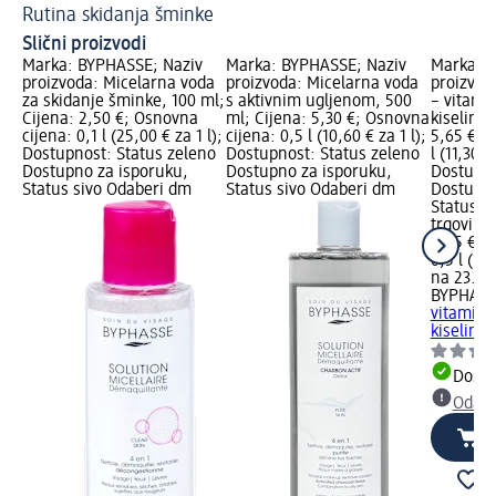
Rutina skidanja šminke
Do
Slični proizvodi
Marka: BYPHASSE; Naziv
Marka: BYPHASSE; Naziv
Marka: B
proizvoda: Micelarna voda
proizvoda: Micelarna voda
proizvod
za skidanje šminke, 100 ml;
s aktivnim ugljenom, 500
– vitamin
Cijena: 2,50 €; Osnovna
ml; Cijena: 5,30 €; Osnovna
kiselina,
cijena: 0,1 l (25,00 € za 1 l);
cijena: 0,5 l (10,60 € za 1 l);
5,65 €; 
Dostupnost: Status zeleno
Dostupnost: Status zeleno
l (11,30 €
Dostupno za isporuku,
Dostupno za isporuku,
Dostupno
Status sivo Odaberi dm
Status sivo Odaberi dm
Dostupno
Status s
trgovinu
5,65 €
0,5 l (11,
na 23.04
BYPHAS
vitamin C
kiselina,
Dostu
Odabe