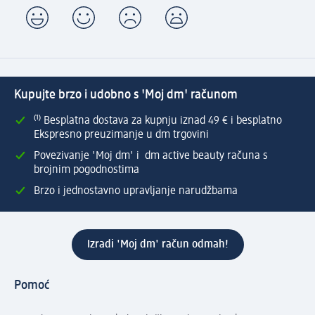
Kupujte brzo i udobno s 'Moj dm' računom
⁽¹⁾ Besplatna dostava za kupnju iznad 49 € i besplatno
Ekspresno preuzimanje u dm trgovini
Povezivanje 'Moj dm' i dm active beauty računa s
brojnim pogodnostima
Brzo i jednostavno upravljanje narudžbama
Izradi 'Moj dm' račun odmah!
Pomoć