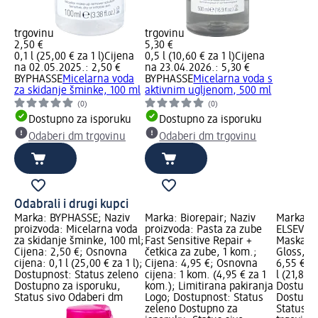
trgovinu
trgovinu
2,50 €
5,30 €
0,1 l (25,00 € za 1 l)
Cijena
0,5 l (10,60 € za 1 l)
Cijena
na 02.05.2025.: 2,50 €
na 23.04.2026.: 5,30 €
BYPHASSE
Micelarna voda
BYPHASSE
Micelarna voda s
za skidanje šminke, 100 ml
aktivnim ugljenom, 500 ml
(0)
(0)
Dostupno za isporuku
Dostupno za isporuku
Odaberi dm trgovinu
Odaberi dm trgovinu
Odabrali i drugi kupci
Marka: BYPHASSE; Naziv
Marka: Biorepair; Naziv
Marka: L
proizvoda: Micelarna voda
proizvoda: Pasta za zube
ELSEVE; 
za skidanje šminke, 100 ml;
Fast Sensitive Repair +
Maska za
Cijena: 2,50 €; Osnovna
četkica za zube, 1 kom.;
Gloss, 3
cijena: 0,1 l (25,00 € za 1 l);
Cijena: 4,95 €; Osnovna
6,55 €; 
Dostupnost: Status zeleno
cijena: 1 kom. (4,95 € za 1
l (21,83 €
Dostupno za isporuku,
kom.); Limitirana pakiranja
Dostupno
Status sivo Odaberi dm
Logo; Dostupnost: Status
Dostupno
zeleno Dostupno za
Status s