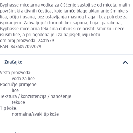
Byphasse micelarna vodica za čišćenje sastoji se od micela, malih
površinski aktivnih čestica, koje jamče blago uklanjanje šminke s
lica, očiju i usana, bez ostavljanja masnog traga i bez potrebe za
ispiranjem. Zahvaljujući formuli bez sapuna, boja i parabena,
Byphasse micelarna tekućina dubinski će očistiti šminku i neće
isušiti lice, a prilagođena je i za najosjetljiviju kožu.
dm broj proizvoda: 2401579
EAN: 8436097092079
Značajke
Vrsta proizvoda:
voda za lice
Područje primjene:
lice
Tekstura / konzistencija / nanošenje:
tekuće
Tip kože:
normalna/svaki tip kože