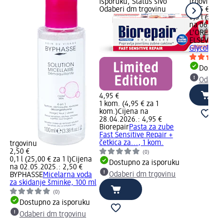
isporuku, Status sivo
trgovinu
Odaberi dm trgovinu
6,55 €
0,3 l (21,
na 06.02
L'ORÉAL 
ELSEVE
M
Glycolic 
Dostu
Odabe
4,95 €
1 kom. (4,95 € za 1
kom.)
Cijena na
28.04.2026.: 4,95 €
Biorepair
Pasta za zube
Fast Sensitive Repair +
četkica za..., 1 kom.
trgovinu
2,50 €
(0)
0,1 l (25,00 € za 1 l)
Cijena
Dostupno za isporuku
na 02.05.2025.: 2,50 €
Odaberi dm trgovinu
BYPHASSE
Micelarna voda
za skidanje šminke, 100 ml
(0)
Dostupno za isporuku
Odaberi dm trgovinu