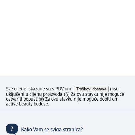
Sve cijene iskazane su s PDV-om.
Troškovi dostave
nisu
uključeni u cijenu proizvoda.
(§) Za ovu stavku nije moguće
ostvariti popust.
(#) Za ovu stavku nije moguće dobiti dm
active beauty bodove.
Kako Vam se sviđa stranica?