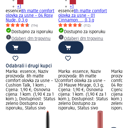
+1
+1
essence
8h matte comfort
essence
8h matte comfort
olovka za usne – 04 Rosy
olovka za usne – 01
Nude, 0,3 g
Cinnamon..., 0,3 g
(114)
(112)
Dostupno za isporuku
Dostupno za isporuku
Odaberi dm trgovinu
Odaberi dm trgovinu
Odabrali i drugi kupci
Marka: essence; Naziv
Marka: essence; Naziv
Marka: e
proizvoda: 8h matte
proizvoda: 8h matte
proizvod
comfort olovka za usne – 12
comfort olovka za usne –
comfort 
Cushion Talk, 1 kom.;
20 Mauve Mirage, 0,3 g;
04 Rosy 
Cijena: 1,90 €; Osnovna
Cijena: 1,90 €; Osnovna
Cijena: 
cijena: 1 kom. (1,90 € za 1
cijena: 1 kom. (1,90 € za 1
cijena: 1
kom.); Dostupnost: Status
kom.); Dostupnost: Status
kom.); D
zeleno Dostupno za
zeleno Dostupno za
zeleno D
isporuku, Status sivo
isporuku, Status sivo
isporuku