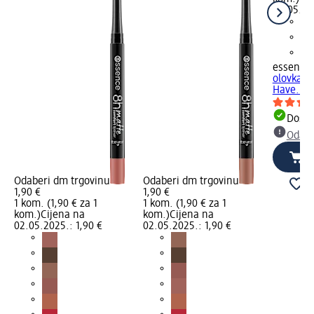
02.05.20
essence
olovka z
Have..., 
Dostu
Odabe
Odaberi dm trgovinu
Odaberi dm trgovinu
1,90 €
1,90 €
1 kom. (1,90 € za 1
1 kom. (1,90 € za 1
kom.)
Cijena na
kom.)
Cijena na
02.05.2025.: 1,90 €
02.05.2025.: 1,90 €