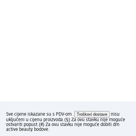
Sve cijene iskazane su s PDV-om.
Troškovi dostave
nisu
uključeni u cijenu proizvoda.
(§) Za ovu stavku nije moguće
ostvariti popust.
(#) Za ovu stavku nije moguće dobiti dm
active beauty bodove.