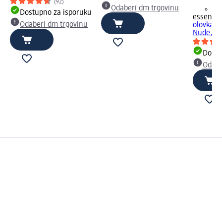
(92)
Odaberi dm trgovinu
+1
Dostupno za isporuku
essence
Odaberi dm trgovinu
olovka z
Nude, 0,
Dostu
Odabe