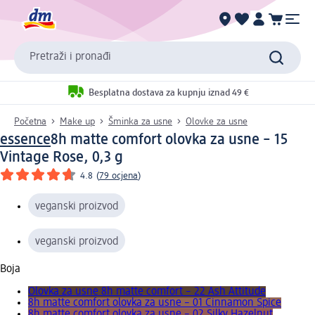
Pretraži i pronađi
Besplatna dostava za kupnju iznad 49 €
Početna
Make up
Šminka za usne
Olovke za usne
essence
8h matte comfort olovka za usne – 15
Vintage Rose, 0,3 g
4.8
(
79 ocjena
)
veganski proizvod
veganski proizvod
Boja
Olovka za usne 8h matte comfort – 22 Ash Attitude
8h matte comfort olovka za usne – 01 Cinnamon Spice
8h matte comfort olovka za usne – 02 Silky Hazelnut