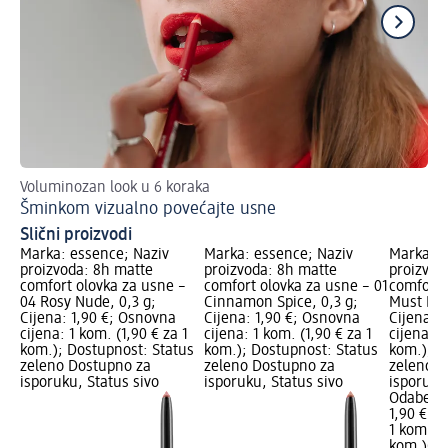
Voluminozan look u 6 koraka
Is
Šminkom vizualno povećajte usne
Ve
Slični proizvodi
Marka: essence; Naziv
Marka: essence; Naziv
Marka: e
proizvoda: 8h matte
proizvoda: 8h matte
proizvod
comfort olovka za usne –
comfort olovka za usne – 01
comfort 
04 Rosy Nude, 0,3 g;
Cinnamon Spice, 0,3 g;
Must Hav
Cijena: 1,90 €; Osnovna
Cijena: 1,90 €; Osnovna
Cijena: 
cijena: 1 kom. (1,90 € za 1
cijena: 1 kom. (1,90 € za 1
cijena: 1
kom.); Dostupnost: Status
kom.); Dostupnost: Status
kom.); D
zeleno Dostupno za
zeleno Dostupno za
zeleno D
isporuku, Status sivo
isporuku, Status sivo
isporuku
Odaberi 
1,90 €
1 kom. (1
kom.)
Cij