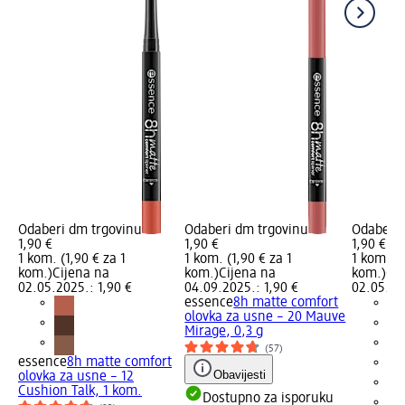
Odaberi dm trgovinu
Odaberi dm trgovinu
Odaberi 
1,90 €
1,90 €
1,90 €
1 kom. (1,90 € za 1
1 kom. (1,90 € za 1
1 kom. (1
kom.)
Cijena na
kom.)
Cijena na
kom.)
Cij
02.05.2025.: 1,90 €
04.09.2025.: 1,90 €
02.05.20
essence
8h matte comfort
olovka za usne – 20 Mauve
Mirage, 0,3 g
(57)
essence
8h matte comfort
Obavijesti
olovka za usne – 12
Cushion Talk, 1 kom.
Dostupno za isporuku