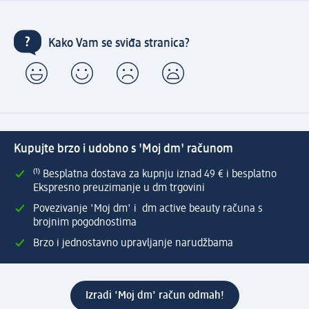
Kako Vam se sviđa stranica?
Kupujte brzo i udobno s 'Moj dm' računom
⁽¹⁾ Besplatna dostava za kupnju iznad 49 € i besplatno
Ekspresno preuzimanje u dm trgovini
Povezivanje 'Moj dm' i dm active beauty računa s
brojnim pogodnostima
Brzo i jednostavno upravljanje narudžbama
Izradi 'Moj dm' račun odmah!