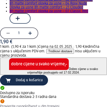
8h matte comfort olovka za usne – 04 Rosy Nude
Olovka za usne 8h matte comfort – 21 Clouded
8h matte comfort olovka za usne – 07 Classic Red
1,90 €
1 kom. (1,90 € za 1 kom.)
Cijena na 02.05.2025.: 1,90 €
Jedinična
cijena s uključenim PDV-om.
Troškovi dostave
nisu uključeni u
cijenu proizvoda.
Dobre cijene u svako
vrijeme
Nije poskupjelo od 17.02.2024.
Dodaj u košaricu
Dostupno za isporuku
Standardna dostava 2-3 radna dana
Provjerite raspoloživost u dm trgovini