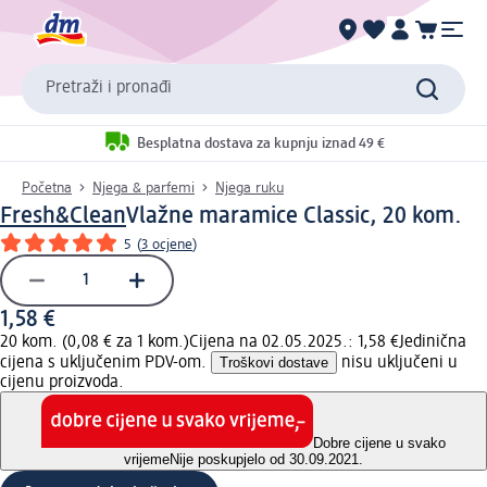
Pretraži i pronađi
Besplatna dostava za kupnju iznad 49 €
Početna
Njega & parfemi
Njega ruku
Fresh&Clean
Vlažne maramice Classic, 20 kom.
5
(
3 ocjene
)
1,58 €
20 kom. (0,08 € za 1 kom.)
Cijena na 02.05.2025.: 1,58 €
Jedinična
cijena s uključenim PDV-om.
Troškovi dostave
nisu uključeni u
cijenu proizvoda.
Dobre cijene u svako
vrijeme
Nije poskupjelo od 30.09.2021.