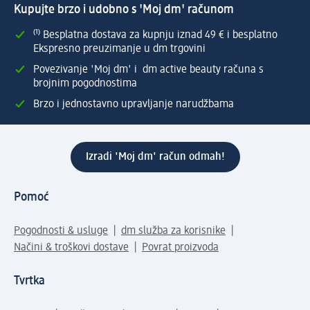
Kupujte brzo i udobno s 'Moj dm' računom
⁽¹⁾ Besplatna dostava za kupnju iznad 49 € i besplatno
Ekspresno preuzimanje u dm trgovini
Povezivanje 'Moj dm' i dm active beauty računa s
brojnim pogodnostima
Brzo i jednostavno upravljanje narudžbama
Izradi 'Moj dm' račun odmah!
Pomoć
Pogodnosti & usluge
dm služba za korisnike
Načini & troškovi dostave
Povrat proizvoda
Tvrtka