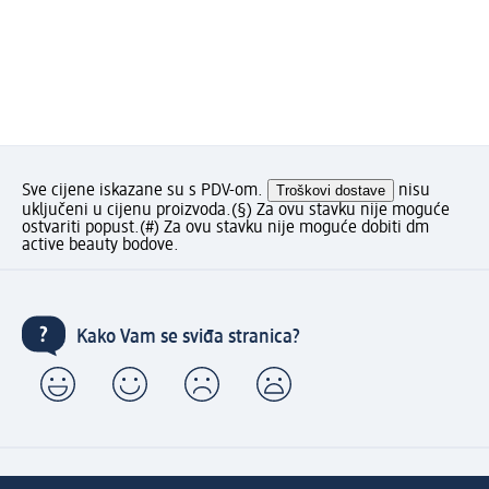
Sve cijene iskazane su s PDV-om.
Troškovi dostave
nisu
uključeni u cijenu proizvoda.
(§) Za ovu stavku nije moguće
ostvariti popust.
(#) Za ovu stavku nije moguće dobiti dm
active beauty bodove.
Kako Vam se sviđa stranica?