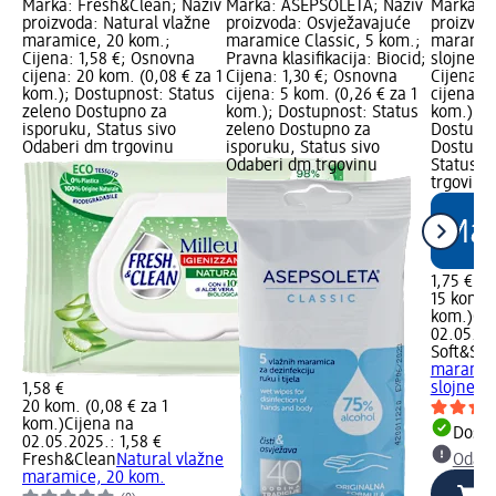
Marka: Fresh&Clean; Naziv
Marka: ASEPSOLETA; Naziv
Marka: S
proizvoda: Natural vlažne
proizvoda: Osvježavajuće
proizvod
maramice, 20 kom.;
maramice Classic, 5 kom.;
maramice
Cijena: 1,58 €; Osnovna
Pravna klasifikacija: Biocid;
slojne, 
cijena: 20 kom. (0,08 € za 1
Cijena: 1,30 €; Osnovna
Cijena: 
kom.); Dostupnost: Status
cijena: 5 kom. (0,26 € za 1
cijena: 1
zeleno Dostupno za
kom.); Dostupnost: Status
kom.); d
isporuku, Status sivo
zeleno Dostupno za
Dostupno
Odaberi dm trgovinu
isporuku, Status sivo
Dostupno
Odaberi dm trgovinu
Status s
trgovinu
1,75 €
15 kom. (
kom.)
Cij
02.05.20
Soft&Sic
maramice
slojne, 
1,58 €
20 kom. (0,08 € za 1
kom.)
Cijena na
Dostu
02.05.2025.: 1,58 €
Fresh&Clean
Natural vlažne
Odabe
maramice, 20 kom.