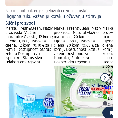
Sapuni, antibakterijski gelovi ili dezinficijenski?
Pr
Higijena ruku važan je korak u očuvanju zdravlja
Sa
Slični proizvodi
Marka: Fresh&Clean; Naziv
Marka: Fresh&Clean; Naziv
Marka: F
proizvoda: Vlažne
proizvoda: Natural vlažne
proizvod
maramice Classic, 12 kom.;
maramice, 20 kom.;
maramic
Cijena: 1,18 €; Osnovna
Cijena: 1,58 €; Osnovna
Cijena: 
cijena: 12 kom. (0,10 € za 1
cijena: 20 kom. (0,08 € za 1
cijena: 2
kom.); Dostupnost: Status
kom.); Dostupnost: Status
kom.); D
zeleno Dostupno za
zeleno Dostupno za
zeleno D
isporuku, Status sivo
isporuku, Status sivo
isporuku
Odaberi dm trgovinu
Odaberi dm trgovinu
Odaberi 
2,55 €
20 kom. (
kom.)
Cij
02.05.20
Fresh&C
maramic
Dostu
Odabe