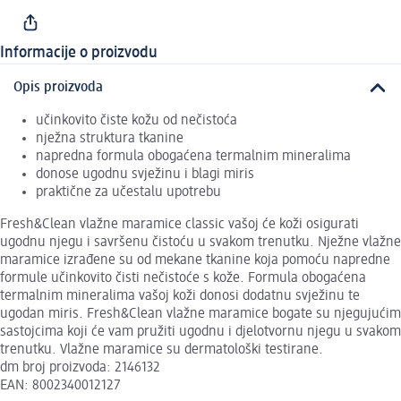
Informacije o proizvodu
Opis proizvoda
učinkovito čiste kožu od nečistoća
nježna struktura tkanine
napredna formula obogaćena termalnim mineralima
donose ugodnu svježinu i blagi miris
praktične za učestalu upotrebu
Fresh&Clean vlažne maramice classic vašoj će koži osigurati
ugodnu njegu i savršenu čistoću u svakom trenutku. Nježne vlažne
maramice izrađene su od mekane tkanine koja pomoću napredne
formule učinkovito čisti nečistoće s kože. Formula obogaćena
termalnim mineralima vašoj koži donosi dodatnu svježinu te
ugodan miris. Fresh&Clean vlažne maramice bogate su njegujućim
sastojcima koji će vam pružiti ugodnu i djelotvornu njegu u svakom
trenutku. Vlažne maramice su dermatološki testirane.
dm broj proizvoda: 2146132
EAN: 8002340012127