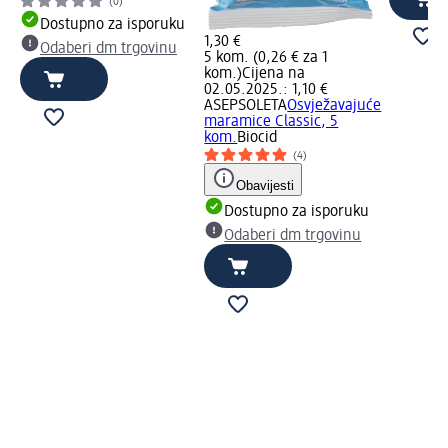
(0)
Dostupno za isporuku
1,30 €
Odaberi dm trgovinu
5 kom. (0,26 € za 1
kom.)
Cijena na
02.05.2025.: 1,10 €
ASEPSOLETA
Osvježavajuće
maramice Classic, 5
kom.
Biocid
(4)
Obavijesti
Dostupno za isporuku
Odaberi dm trgovinu