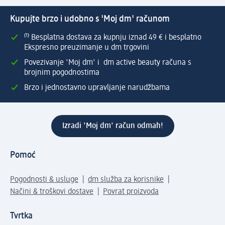
Kupujte brzo i udobno s 'Moj dm' računom
⁽¹⁾ Besplatna dostava za kupnju iznad 49 € i besplatno
Ekspresno preuzimanje u dm trgovini
Povezivanje 'Moj dm' i dm active beauty računa s
brojnim pogodnostima
Brzo i jednostavno upravljanje narudžbama
Izradi 'Moj dm' račun odmah!
Pomoć
Pogodnosti & usluge
dm služba za korisnike
Načini & troškovi dostave
Povrat proizvoda
Tvrtka