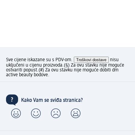
Sve cijene iskazane su s PDV-om.
Troškovi dostave
nisu
uključeni u cijenu proizvoda.
(§) Za ovu stavku nije moguće
ostvariti popust.
(#) Za ovu stavku nije moguće dobiti dm
active beauty bodove.
Kako Vam se sviđa stranica?