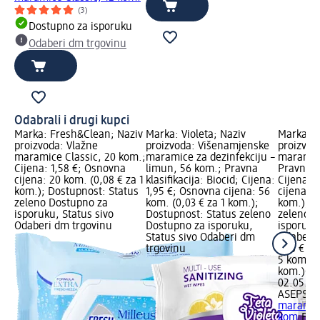
(3)
Dostupno za isporuku
Odaberi dm trgovinu
Odabrali i drugi kupci
Marka: Fresh&Clean; Naziv
Marka: Violeta; Naziv
Marka: 
proizvoda: Vlažne
proizvoda: Višenamjenske
proizvod
maramice Classic, 20 kom.;
maramice za dezinfekciju –
maramice
Cijena: 1,58 €; Osnovna
limun, 56 kom.; Pravna
Pravna kl
cijena: 20 kom. (0,08 € za 1
klasifikacija: Biocid; Cijena:
Cijena: 
kom.); Dostupnost: Status
1,95 €; Osnovna cijena: 56
cijena: 5
zeleno Dostupno za
kom. (0,03 € za 1 kom.);
kom.); D
isporuku, Status sivo
Dostupnost: Status zeleno
zeleno D
Odaberi dm trgovinu
Dostupno za isporuku,
isporuku
Status sivo Odaberi dm
Odaberi 
trgovinu
1,30 €
5 kom. (0
kom.)
Cij
02.05.202
ASEPSOL
maramice
kom.
Bio