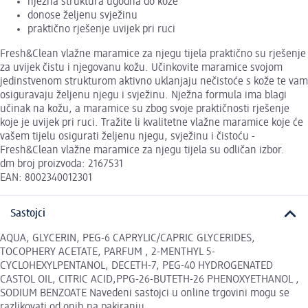
nježna struktura ugodna do kože
donose željenu svježinu
praktično rješenje uvijek pri ruci
Fresh&Clean vlažne maramice za njegu tijela praktično su rješenje
za uvijek čistu i njegovanu kožu. Učinkovite maramice svojom
jedinstvenom strukturom aktivno uklanjaju nečistoće s kože te vam
osiguravaju željenu njegu i svježinu. Nježna formula ima blagi
učinak na kožu, a maramice su zbog svoje praktičnosti rješenje
koje je uvijek pri ruci. Tražite li kvalitetne vlažne maramice koje će
vašem tijelu osigurati željenu njegu, svježinu i čistoću -
Fresh&Clean vlažne maramice za njegu tijela su odličan izbor.
dm broj proizvoda: 2167531
EAN: 8002340012301
Sastojci
AQUA, GLYCERIN, PEG-6 CAPRYLIC/CAPRIC GLYCERIDES,
TOCOPHERY ACETATE, PARFUM , 2-MENTHYL 5-
CYCLOHEXYLPENTANOL, DECETH-7, PEG-40 HYDROGENATED
CASTOL OIL, CITRIC ACID,PPG-26-BUTETH-26 PHENOXYETHANOL ,
SODIUM BENZOATE Navedeni sastojci u online trgovini mogu se
razlikovati od onih na pakiranju.