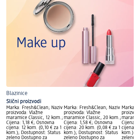
Blazinice
Slični proizvodi
Marka: Fresh&Clean; Naziv
Marka: Fresh&Clean; Naziv
Marka: F
proizvoda: Vlažne
proizvoda: Vlažne
proizvod
maramice Classic, 12 kom.;
maramice Classic, 20 kom.;
maramic
Cijena: 1,18 €; Osnovna
Cijena: 1,58 €; Osnovna
Cijena: 
cijena: 12 kom. (0,10 € za 1
cijena: 20 kom. (0,08 € za 1
cijena: 2
kom.); Dostupnost: Status
kom.); Dostupnost: Status
kom.); D
zeleno Dostupno za
zeleno Dostupno za
zeleno D