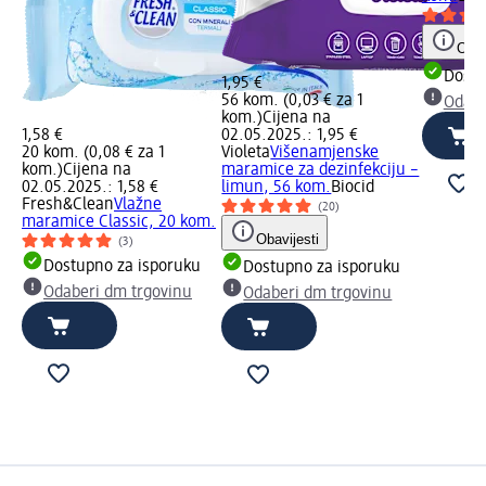
Obav
Dostu
1,95 €
56 kom. (0,03 € za 1
Odabe
kom.)
Cijena na
1,58 €
02.05.2025.: 1,95 €
20 kom. (0,08 € za 1
Violeta
Višenamjenske
kom.)
Cijena na
maramice za dezinfekciju –
02.05.2025.: 1,58 €
limun, 56 kom.
Biocid
Fresh&Clean
Vlažne
(20)
maramice Classic, 20 kom.
Obavijesti
(3)
Dostupno za isporuku
Dostupno za isporuku
Odaberi dm trgovinu
Odaberi dm trgovinu