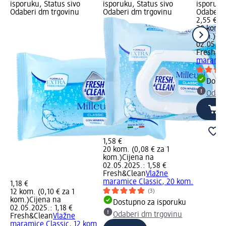
isporuku, Status sivo
isporuku, Status sivo
isporuku
Odaberi dm trgovinu
Odaberi dm trgovinu
Odaberi 
2,55 €
20 kom. (
kom.)
Cij
02.05.20
Fresh&C
maramic
Dostu
Odabe
1,58 €
20 kom. (0,08 € za 1
kom.)
Cijena na
02.05.2025.: 1,58 €
Fresh&Clean
Vlažne
maramice Classic, 20 kom.
1,18 €
12 kom. (0,10 € za 1
(3)
kom.)
Cijena na
Dostupno za isporuku
02.05.2025.: 1,18 €
Odaberi dm trgovinu
Fresh&Clean
Vlažne
maramice Classic, 12 kom.