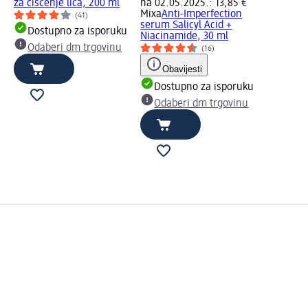
za čišćenje lica, 200 ml
na 02.05.2025.: 13,85 €
Mixa
Anti-Imperfection
(41)
serum Salicyl Acid +
Dostupno za isporuku
Niacinamide, 30 ml
Odaberi dm trgovinu
(16)
Obavijesti
Dostupno za isporuku
Odaberi dm trgovinu