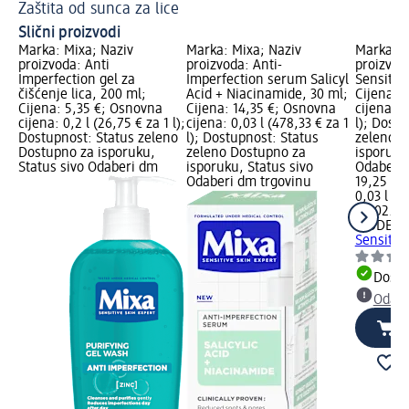
Zaštita od sunca za lice
Re
Slični proizvodi
Marka: Mixa; Naziv
Marka: Mixa; Naziv
Marka: 
proizvoda: Anti
proizvoda: Anti-
proizvod
Imperfection gel za
Imperfection serum Salicyl
Sensitiv
čišćenje lica, 200 ml;
Acid + Niacinamide, 30 ml;
Cijena: 
Cijena: 5,35 €; Osnovna
Cijena: 14,35 €; Osnovna
cijena: 0
cijena: 0,2 l (26,75 € za 1 l);
cijena: 0,03 l (478,33 € za 1
l); Dost
Dostupnost: Status zeleno
l); Dostupnost: Status
zeleno D
Dostupno za isporuku,
zeleno Dostupno za
isporuku
Status sivo Odaberi dm
isporuku, Status sivo
Odaberi 
Odaberi dm trgovinu
19,25 €
0,03 l (64
na 02.05
BIODER
Sensitiv
Dostu
Odabe