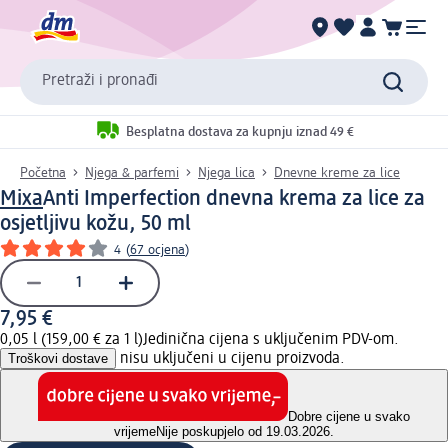
Pretraži i pronađi
Besplatna dostava za kupnju iznad 49 €
Početna
Njega & parfemi
Njega lica
Dnevne kreme za lice
Mixa
Anti Imperfection dnevna krema za lice za
osjetljivu kožu, 50 ml
4
(
67 ocjena
)
7,95 €
0,05 l (159,00 € za 1 l)
Jedinična cijena s uključenim PDV-om.
Troškovi dostave
nisu uključeni u cijenu proizvoda.
Dobre cijene u svako
vrijeme
Nije poskupjelo od 19.03.2026.