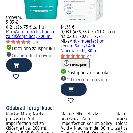
trgovinu
5,35 €
0,2 l (26,75 € za 1 l)
14,35 €
Mixa
Anti Imperfection gel
0,03 l (478,33 € za 1 l)
Cijena
za čišćenje lica, 200 ml
na 02.05.2025.: 13,85 €
Mixa
Anti-Imperfection
(41)
serum Salicyl Acid +
Dostupno za isporuku
Niacinamide, 30 ml
Odaberi dm trgovinu
(16)
Obavijesti
Dostupno za isporuku
Odaberi dm trgovinu
Odabrali i drugi kupci
Marka: Mixa; Naziv
Marka: Mixa; Naziv
Marka: M
proizvoda: Anti
proizvoda: Anti-
proizvod
Imperfection gel za
Imperfection serum Salicyl
Toleranc
čišćenje lica, 200 ml;
Acid + Niacinamide, 30 ml;
za lice z