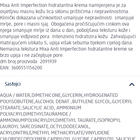
Mixa Anti Imperfection hidratantna krema namijenjena je za
osjetljivu masnu kožu lica sklonu prištićima i nepravilnostima.
Klinički dokazana učinkovitost umanjuje nepravilnosti: smanjuje
mrlje, pore i masni sjaj. Obogaćena pročišćujućim cinkom ova
njega smanjuje mrlje iz dana u dan, poboljšava teksturu kože i
smanjuje vidljivost pora. Intenzivno hidratizira kožu. Zahvaljujući
matirajućem silikatu S, upija višak sebuma tijekom cijelog dana.
Nemasna tekstura Mixa Anti Imperfection hidratantne kreme se
brzo upija i ne začepljuje pore.
dm broj proizvoda: 2091939
EAN: 3600551156200
Sastojci
AQUA / WATER,DIMETHICONE,GLYCERIN,HYDROGENATED
POLYISOBUTENE,ALCOHOL DENAT.,BUTYLENE GLYCOL,GLYCERYL
STEARATE,SALICYLIC ACID, AMMONIUM
POLYACRYLDIMETHYLTAURAMIDE /
AMMONIUMPOLYACRYLOYLDIMETHYL TAURATE,ISOPROPYL
LAUROYL SARCOSINATE,OCTYLDODECANOL,
ACRYLONITRILE/METHYL METHACRYLATE/VINYLIDENE
CHLORIDECOPOLYMER,CAPRYLOYL GLYCINE,CAPRYLOYL SALICYLIC