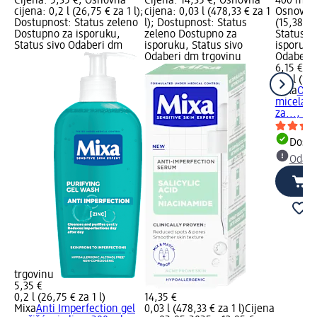
Cijena: 5,35 €; Osnovna
Cijena: 14,35 €; Osnovna
400 ml; C
cijena: 0,2 l (26,75 € za 1 l);
cijena: 0,03 l (478,33 € za 1
Osnovna 
Dostupnost: Status zeleno
l); Dostupnost: Status
(15,38 € 
Dostupno za isporuku,
zeleno Dostupno za
Status z
Status sivo Odaberi dm
isporuku, Status sivo
isporuku
Odaberi dm trgovinu
Odaberi 
6,15 €
0,4 l (15,
Mixa
Opt
micelarn
za..., 40
Dostu
Odabe
trgovinu
5,35 €
0,2 l (26,75 € za 1 l)
14,35 €
Mixa
Anti Imperfection gel
0,03 l (478,33 € za 1 l)
Cijena