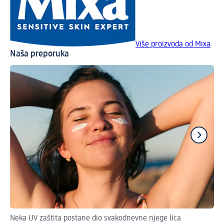
Više proizvoda od Mixa
Naša preporuka
Neka UV zaštita postane dio svakodnevne njege lica
Naj