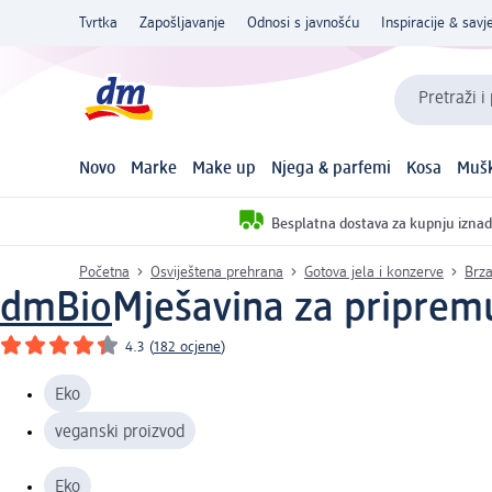
Tvrtka
Zapošljavanje
Odnosi s javnošću
Inspiracije & savje
Pretraži i
Novo
Marke
Make up
Njega & parfemi
Kosa
Mušk
Besplatna dostava za kupnju iznad
Početna
Osviještena prehrana
Gotova jela i konzerve
Brza
dmBio
Mješavina za priprem
4.3
(
182 ocjene
)
Eko
veganski proizvod
Eko