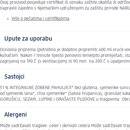
Ovaj proizvod posjeduje certifikat ili oznaku zaštite okoliša ili odr
napravili zajedno s Njemačkim udruženjem za zaštitu prirode NABU
Više o pečatima i certifikatima
Upute za uporabu
Osnovna priprema (potrebno je dodatno pripremiti 400 ml vruće vode
kuhačom. Nakon 1 minute tijesto ponovno temeljito promiješati, sta
zagrijanoj na 190 ̊C (s ventilacijom) ili 90 min. na 200 ̊C s upaljenim
Sastojci
51 % INTEGRALNE ZOBENE PAHULJICE* bez glutena, sjemenke suncokr
od sjemenki lana*, chia sjemenke* (Salvia hispanica), granulat luk
GORUŠICU, SEZAM, LUPINE i ORAŠASTE PLODOVE u tragovima. Obratit
Alergeni
Može sadržavati tragove: celer i derivati celera Može sadržavati trag