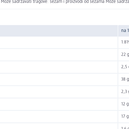
fa Može sadržavati tragove: sezam i proizvodi od sezama Može sadržava
na 
1.81
22 
2,5 
38 g
2,3 
12 g
17 g