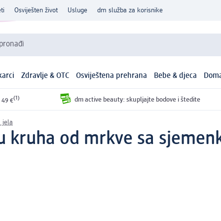
ti
Osviješten život
Usluge
dm služba za korisnike
 pronađi
arci
Zdravlje & OTC
Osviještena prehrana
Bebe & djeca
Doma
(1)
dm active beauty: skupljajte bodove i štedite
 49 €
 jela
u kruha od mrkve sa sjemen