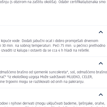
trošnju (s obzirom na zaštitu okoliša). Odabir certifikata/oznaka smo
l kipuće vode. Dodati jabučni ocat i dobro promiješati drvenom
ji 30 min. na sobnoj temperaturi. Peći 75 min. u pećnici prethodno
zvaditi iz kalupa i ostaviti da se cca 4 h hladi na rešetki.
 odmašćeno brašno od sjemenki suncokreta*, sol, odmašćeno brašno
orač* *iz ekološkog uzgoja Može sadržavati MLIJEKO, CELER,
 trgovini mogu se razlikovati od onih na pakiranju.
odovi i njihovi derivati (mogu uključivati bademe, lješnjake, orahe,