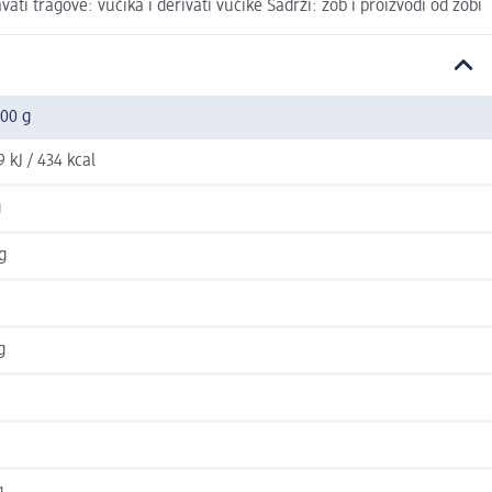
ti tragove: vučika i derivati vučike Sadrži: zob i proizvodi od zobi
100 g
9 kJ / 434 kcal
g
g
g