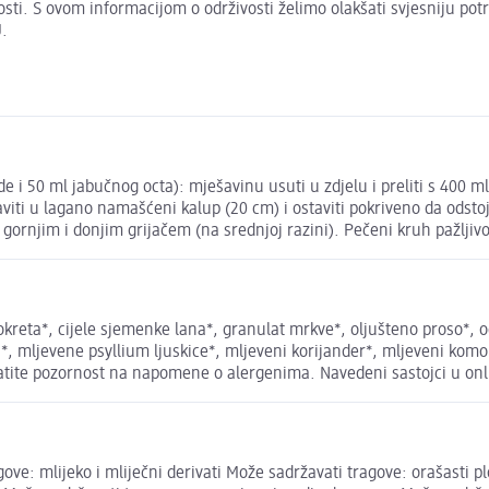
živosti. S ovom informacijom o održivosti želimo olakšati svjesniju po
.
 i 50 ml jabučnog octa): mješavinu usuti u zdjelu i preliti s 400 m
viti u lagano namašćeni kalup (20 cm) i ostaviti pokriveno da odsto
 gornjim i donjim grijačem (na srednjoj razini). Pečeni kruh pažljivo i
eta*, cijele sjemenke lana*, granulat mrkve*, oljušteno proso*,
a*, mljevene psyllium ljuskice*, mljeveni korijander*, mljeveni kom
e pozornost na napomene o alergenima. Navedeni sastojci u online
ove: mlijeko i mliječni derivati Može sadržavati tragove: orašasti pl