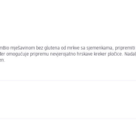
 S dmBio mješavinom bez glutena od mrkve sa sjemenkama, pripremiti 
r omogućuje pripremu nevjerojatno hrskave kreker pločice. Nadalje, 
en.