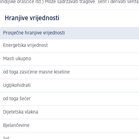
indijske oraščiće itd.) Može sadržavati tragove: senf i derivati sen
Hranjive vrijednosti
Prosječne hranjive vrijednosti
Energetska vrijednost
Masti ukupno
od toga zasićene masne kiseline
Ugljikohidrati
od toga šećer
Dijetetska vlakna
Bjelančevine