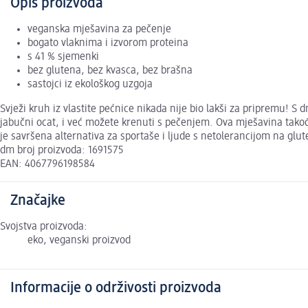
Opis proizvoda
veganska mješavina za pečenje
bogato vlaknima i izvorom proteina
s 41 % sjemenki
bez glutena, bez kvasca, bez brašna
sastojci iz ekološkog uzgoja
Svježi kruh iz vlastite pećnice nikada nije bio lakši za pripremu!
jabučni ocat, i već možete krenuti s pečenjem. Ova mješavina takođe
je savršena alternativa za sportaše i ljude s netolerancijom na glut
dm broj proizvoda: 1691575
EAN: 4067796198584
Značajke
Svojstva proizvoda:
eko, veganski proizvod
Informacije o održivosti proizvoda