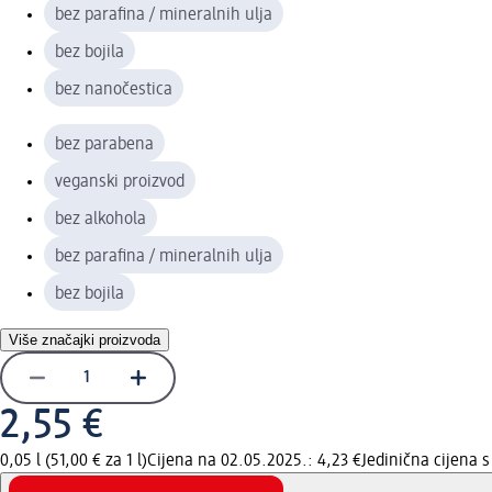
bez parafina / mineralnih ulja
bez bojila
bez nanočestica
bez parabena
veganski proizvod
bez alkohola
bez parafina / mineralnih ulja
bez bojila
Više značajki proizvoda
2,55 €
0,05 l (51,00 € za 1 l)
Cijena na 02.05.2025.: 4,23 €
Jedinična cijena