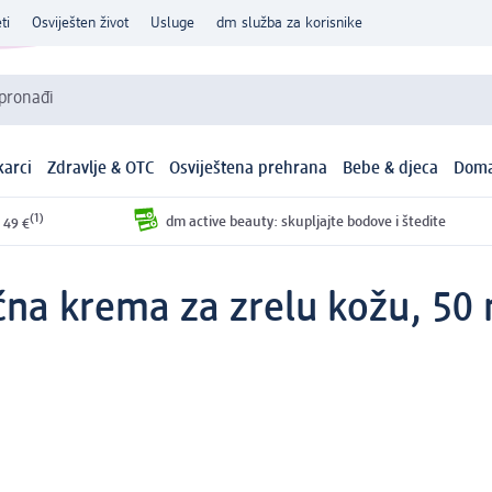
ti
Osviješten život
Usluge
dm služba za korisnike
 pronađi
arci
Zdravlje & OTC
Osviještena prehrana
Bebe & djeca
Doma
(1)
dm active beauty: skupljajte bodove i štedite
 49 €
ćna krema za zrelu kožu, 50