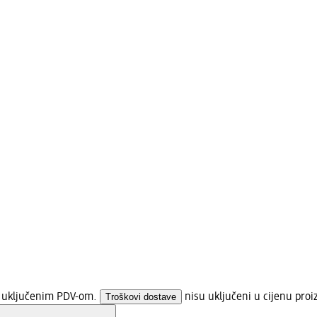
 s uključenim PDV-om.
Troškovi dostave
nisu uključeni u cijenu proi