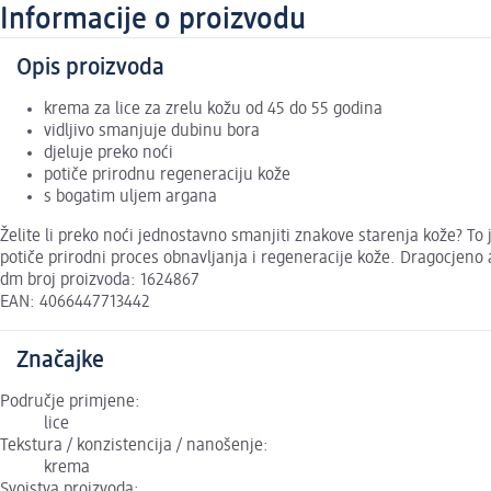
Informacije o proizvodu
Opis proizvoda
krema za lice za zrelu kožu od 45 do 55 godina
vidljivo smanjuje dubinu bora
djeluje preko noći
potiče prirodnu regeneraciju kože
s bogatim uljem argana
Želite li preko noći jednostavno smanjiti znakove starenja kože? 
potiče prirodni proces obnavljanja i regeneracije kože. Dragocjeno arg
dm broj proizvoda: 1624867
EAN: 4066447713442
Značajke
Područje primjene:
lice
Tekstura / konzistencija / nanošenje:
krema
Svojstva proizvoda: