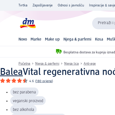
Tvrtka
Zapošljavanje
Odnosi s javnošću
Inspiracije & savje
Pretraži i
Novo
Marke
Make up
Njega & parfemi
Kosa
Mušk
Besplatna dostava za kupnju iznad
Početna
Njega & parfemi
Njega lica
Anti-age
Balea
Vital regenerativna no
4.6
(
180 ocjena
)
bez parabena
veganski proizvod
bez alkohola