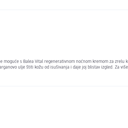
To je moguće s Balea Vital regenerativnom noćnom kremom za zrelu 
anovo ulje štiti kožu od isušivanja i daje joj blistav izgled. Za više