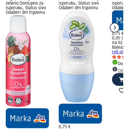
zeleno Dostupno za
isporuku, Status sivo
isporuku
isporuku, Status sivo
Odaberi dm trgovinu
Odaberi 
Odaberi dm trgovinu
0,75 €
0,05 l (15
na 02.05.
Balea
5in
roll-on, 
Dostu
Odabe
0,75 €