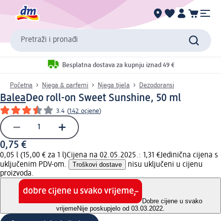
Pretraži i pronađi
Besplatna dostava za kupnju iznad 49 €
Početna
Njega & parfemi
Njega tijela
Dezodoransi
Balea
Deo roll-on Sweet Sunshine, 50 ml
3.4
(
142 ocjene
)
0,75 €
0,05 l (15,00 € za 1 l)
Cijena na 02.05.2025.: 1,31 €
Jedinična cijena s
uključenim PDV-om.
Troškovi dostave
nisu uključeni u cijenu
proizvoda.
Dobre cijene u svako
vrijeme
Nije poskupjelo od 03.03.2022.