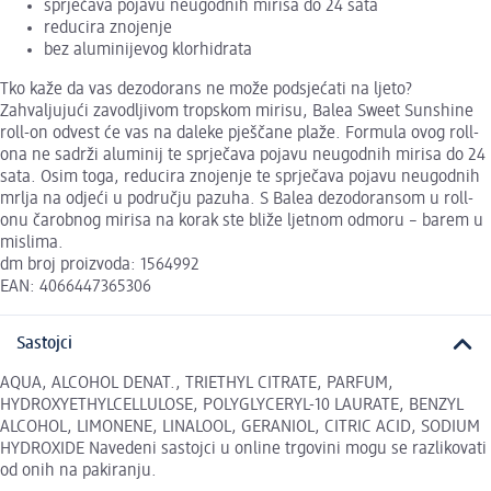
sprječava pojavu neugodnih mirisa do 24 sata
reducira znojenje
bez aluminijevog klorhidrata
Tko kaže da vas dezodorans ne može podsjećati na ljeto?
Zahvaljujući zavodljivom tropskom mirisu, Balea Sweet Sunshine
roll-on odvest će vas na daleke pješčane plaže. Formula ovog roll-
ona ne sadrži aluminij te sprječava pojavu neugodnih mirisa do 24
sata. Osim toga, reducira znojenje te sprječava pojavu neugodnih
mrlja na odjeći u području pazuha. S Balea dezodoransom u roll-
onu čarobnog mirisa na korak ste bliže ljetnom odmoru – barem u
mislima.
dm broj proizvoda: 1564992
EAN: 4066447365306
Sastojci
AQUA, ALCOHOL DENAT., TRIETHYL CITRATE, PARFUM,
HYDROXYETHYLCELLULOSE, POLYGLYCERYL-10 LAURATE, BENZYL
ALCOHOL, LIMONENE, LINALOOL, GERANIOL, CITRIC ACID, SODIUM
HYDROXIDE Navedeni sastojci u online trgovini mogu se razlikovati
od onih na pakiranju.