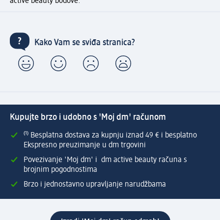
active beauty bodove.
Kako Vam se sviđa stranica?
Kupujte brzo i udobno s 'Moj dm' računom
⁽¹⁾ Besplatna dostava za kupnju iznad 49 € i besplatno
Ekspresno preuzimanje u dm trgovini
Povezivanje 'Moj dm' i dm active beauty računa s
brojnim pogodnostima
Brzo i jednostavno upravljanje narudžbama