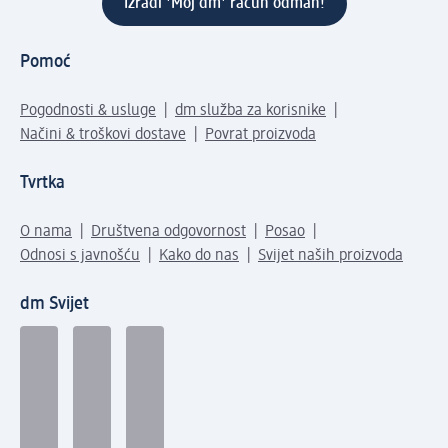
Izradi 'Moj dm' račun odmah!
Pomoć
Pogodnosti & usluge
dm služba za korisnike
Načini & troškovi dostave
Povrat proizvoda
Tvrtka
O nama
Društvena odgovornost
Posao
Odnosi s javnošću
Kako do nas
Svijet naših proizvoda
dm Svijet