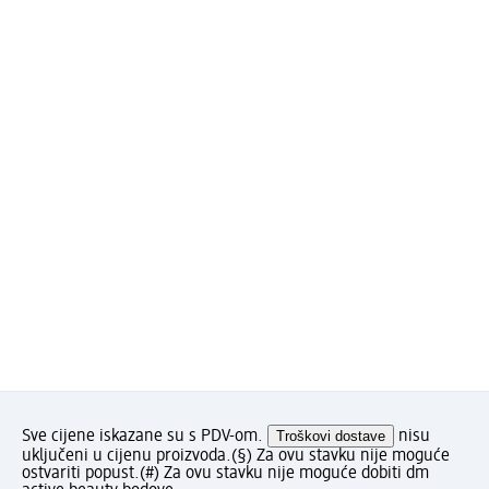
Sve cijene iskazane su s PDV-om.
Troškovi dostave
nisu
uključeni u cijenu proizvoda.
(§) Za ovu stavku nije moguće
ostvariti popust.
(#) Za ovu stavku nije moguće dobiti dm