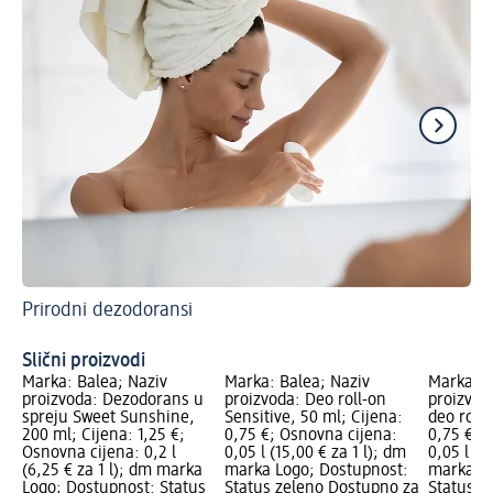
Prirodni dezodoransi
Ka
De
Slični proizvodi
Marka: Balea; Naziv
Marka: Balea; Naziv
Marka: B
proizvoda: Dezodorans u
proizvoda: Deo roll-on
proizvod
spreju Sweet Sunshine,
Sensitive, 50 ml; Cijena:
deo roll-
200 ml; Cijena: 1,25 €;
0,75 €; Osnovna cijena:
0,75 €; 
Osnovna cijena: 0,2 l
0,05 l (15,00 € za 1 l); dm
0,05 l (1
(6,25 € za 1 l); dm marka
marka Logo; Dostupnost:
marka Lo
Logo; Dostupnost: Status
Status zeleno Dostupno za
Status z