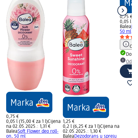
0,75 €
0,05 l (15
Balea
Deo
50 ml
Obav
Dostu
Odabe
0,75 €
0,05 l (15,00 € za 1 l)
Cijena
1,25 €
na 02.05.2025.: 1,31 €
0,2 l (6,25 € za 1 l)
Cijena na
Balea
Soft Flower deo roll-
02.05.2025.: 1,30 €
on, 50 ml
Balea
Dezodorans u spreju