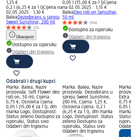
1,25 €
0,05 l (15,00 € za 1 l)
Cijena
0,2 l (6,25 € za 1 l)
Cijena na
na 02.05.2025.: 1,15 €
02.05.2025.: 1,30 €
Balea
Deo roll-on Sensitive,
Balea
Dezodorans u spreju
50 ml
Sweet Sunshine, 200 ml
(154)
(12)
Dostupno za isporuku
Obavijesti
Odaberi dm trgovinu
Dostupno za isporuku
Odaberi dm trgovinu
Odabrali i drugi kupci
Marka: Balea; Naziv
Marka: Balea; Naziv
Marka: B
proizvoda: Soft Flower deo
proizvoda: Dezodorans u
proizvod
roll-on, 50 ml; Cijena:
spreju Sweet Sunshine,
Extra Dry
0,75 €; Osnovna cijena:
200 ml; Cijena: 1,25 €;
0,75 €; 
0,05 l (15,00 € za 1 l); dm
Osnovna cijena: 0,2 l
0,05 l (1
marka Logo; Dostupnost:
(6,25 € za 1 l); dm marka
marka Lo
Status zeleno Dostupno za
Logo; Dostupnost: Status
Status z
isporuku, Status sivo
zeleno Dostupno za
isporuku
Odaberi dm trgovinu
isporuku, Status sivo
Odaberi 
Odaberi dm trgovinu