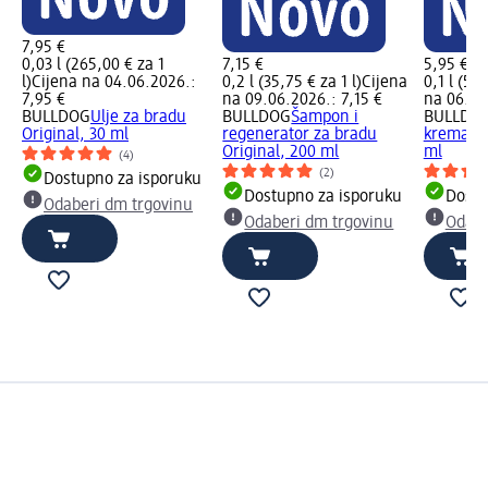
7,95 €
0,03 l (265,00 € za 1
7,15 €
5,95 €
l)
Cijena na 04.06.2026.:
0,2 l (35,75 € za 1 l)
Cijena
0,1 l (59,
7,95 €
na 09.06.2026.: 7,15 €
na 06.06
BULLDOG
Ulje za bradu
BULLDOG
Šampon i
BULLDO
Original, 30 ml
regenerator za bradu
krema za 
Original, 200 ml
ml
(4)
(2)
Dostupno za isporuku
Dostupno za isporuku
Dostu
Odaberi dm trgovinu
Odaberi dm trgovinu
Odabe