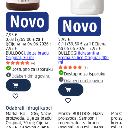
7,95 €
0,03 l (265,00 € za 1
5,95 €
l)
Cijena na 04.06.2026.:
0,1 l (59,50 € za 1 l)
Cijena
7,95 €
na 06.06.2026.: 5,95 €
BULLDOG
Ulje za bradu
BULLDOG
Hidratantna
Original, 30 ml
krema za lice Original, 100
ml
(4)
(3)
Dostupno za isporuku
Dostupno za isporuku
Odaberi dm trgovinu
Odaberi dm trgovinu
Odabrali i drugi kupci
Marka: BULLDOG; Naziv
Marka: BULLDOG; Naziv
Marka: 
proizvoda: Ulje za bradu
proizvoda: Šampon i
proizvod
Original, 30 ml; Cijena:
regenerator za bradu
krema za 
7,95 €; Osnovna cijena:
Original, 200 ml; Cijena:
ml; Cijen