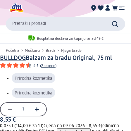
Pretraži i pronađi
Besplatna dostava za kupnju iznad 49 €
Početna
Muškarci
Brada
Njega brade
BULLDOG
Balzam za bradu Original, 75 ml
4.5
(
2 ocjene
)
Prirodna kozmetika
Prirodna kozmetika
8,55 €
0,075 l (114,00 € za 1 l)
Cijena na 09.06.2026.: 8,55 €
Jedinična