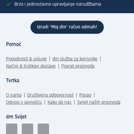
Brzo i jednostavno upravljanje narudžbama
Izradi 'Moj dm' račun odmah!
Pomoć
Pogodnosti & usluge
dm služba za korisnike
Načini & troškovi dostave
Povrat proizvoda
Tvrtka
O nama
Društvena odgovornost
Posao
Odnosi s javnošću
Kako do nas
Svijet naših proizvoda
dm Svijet