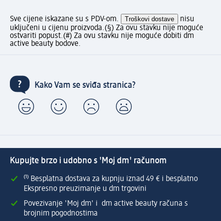
Sve cijene iskazane su s PDV-om.
Troškovi dostave
nisu
uključeni u cijenu proizvoda.
(§) Za ovu stavku nije moguće
ostvariti popust.
(#) Za ovu stavku nije moguće dobiti dm
active beauty bodove.
Kako Vam se sviđa stranica?
Kupujte brzo i udobno s 'Moj dm' računom
⁽¹⁾ Besplatna dostava za kupnju iznad 49 € i besplatno
Ekspresno preuzimanje u dm trgovini
Povezivanje 'Moj dm' i dm active beauty računa s
brojnim pogodnostima