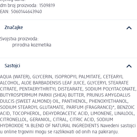
dm broj proizvoda: 1509819
EAN: 5060144643940
Značajke
Svojstva proizvoda:
prirodna kozmetika
Sastojci
AQUA (WATER), GLYCERIN, ISOPROPYL PALMITATE, CETEARYL
ALCOHOL, ALOE BARBADENSIS LEAF JUICE, GLYCERYL STEARATE
CITRATE, PENTAERYTHRITYL DISTEARATE, SODIUM POLYITACONATE,
BUTYROSPERMUM PARKII (SHEA) BUTTER, PRUNUS AMYGDALUS
DULCIS (SWEET ALMOND) OIL, PANTHENOL, PHENOXYETHANOL,
SODIUM STEAROYL GLUTAMATE, PARFUM (FRAGRANCE)*, BENZOIC
ACID, TOCOPHEROL, DEHYDROACETIC ACID, LIMONENE, LINALOOL,
CITRONELLOL, GERANIOL, CITRAL, CITRIC ACID, SODIUM
HYDROXIDE *A BLEND OF NATURAL INGREDIENTS Navedeni sastojci
u online trgovini mogu se razlikovati od onih na pakiranju.