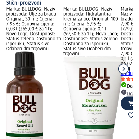
Slični proizvodi
Marka: BULLDOG; Naziv
Marka: BULLDOG; Naziv
Marka: Ki
proizvoda: Ulje za bradu
proizvoda: Hidratantna
Naziv pr
Original, 30 ml; Cijena:
krema za lice Original, 100
bradu, 1
7,95 €; Osnovna cijena:
ml; Cijena: 5,95 €;
7,90 €; 
0,03 l (265,00 € za 1 l);
Osnovna cijena: 0,1 l
l (79,00 €
Novo Logo; Dostupnost:
(59,50 € za 1 l); Novo Logo;
Dostupno
Status zeleno Dostupno za
Dostupnost: Status zeleno
Dostupno
isporuku, Status sivo
Dostupno za isporuku,
Status s
Odaberi dm trgovinu
Status sivo Odaberi dm
trgovinu
trgovinu
7,90 €
0,1 l (79,
na 02.05
King. C. 
bradu, 1
Dostu
Odabe