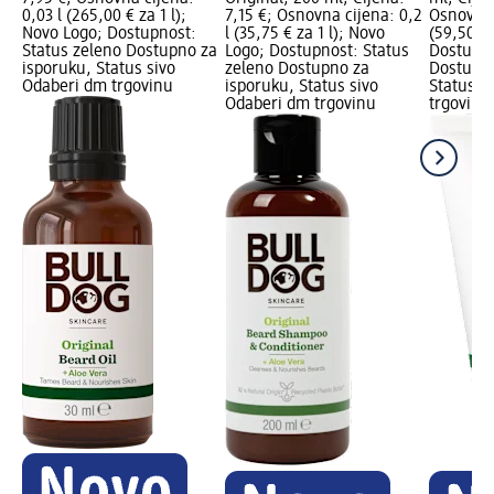
0,03 l (265,00 € za 1 l);
7,15 €; Osnovna cijena: 0,2
Osnovna c
Novo Logo; Dostupnost:
l (35,75 € za 1 l); Novo
(59,50 € 
Status zeleno Dostupno za
Logo; Dostupnost: Status
Dostupno
isporuku, Status sivo
zeleno Dostupno za
Dostupno
Odaberi dm trgovinu
isporuku, Status sivo
Status s
Odaberi dm trgovinu
trgovinu