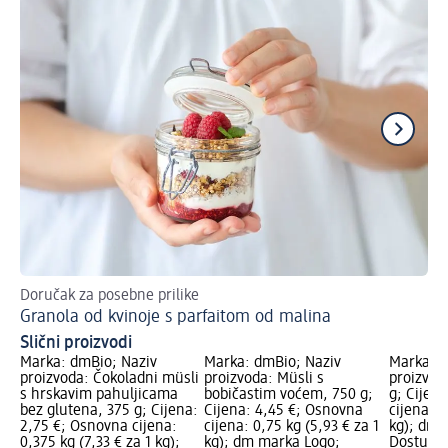
Doručak za posebne prilike
Re
Granola od kvinoje s parfaitom od malina
Ve
Slični proizvodi
Marka: dmBio; Naziv
Marka: dmBio; Naziv
Marka: d
proizvoda: Čokoladni müsli
proizvoda: Müsli s
proizvod
s hrskavim pahuljicama
bobičastim voćem, 750 g;
g; Cijen
bez glutena, 375 g; Cijena:
Cijena: 4,45 €; Osnovna
cijena: 0
2,75 €; Osnovna cijena:
cijena: 0,75 kg (5,93 € za 1
kg); dm 
0,375 kg (7,33 € za 1 kg);
kg); dm marka Logo;
Dostupno