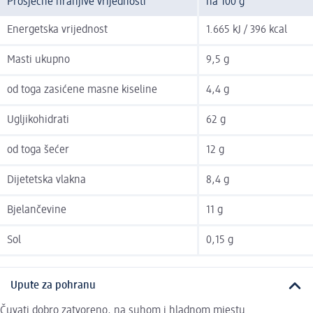
Prosječne hranjive vrijednosti
na 100 g
Energetska vrijednost
1.665 kJ / 396 kcal
Masti ukupno
9,5 g
od toga zasićene masne kiseline
4,4 g
Ugljikohidrati
62 g
od toga šećer
12 g
Dijetetska vlakna
8,4 g
Bjelančevine
11 g
Sol
0,15 g
Upute za pohranu
Čuvati dobro zatvoreno, na suhom i hladnom mjestu.