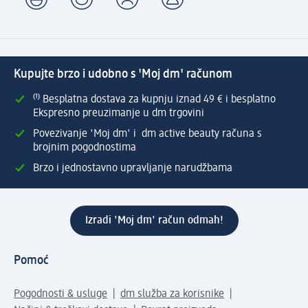
Kupujte brzo i udobno s 'Moj dm' računom
⁽¹⁾ Besplatna dostava za kupnju iznad 49 € i besplatno
Ekspresno preuzimanje u dm trgovini
Povezivanje 'Moj dm' i dm active beauty računa s
brojnim pogodnostima
Brzo i jednostavno upravljanje narudžbama
Izradi 'Moj dm' račun odmah!
Pomoć
Pogodnosti & usluge
dm služba za korisnike