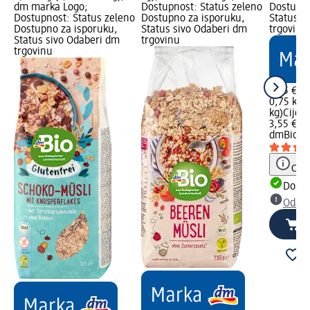
dm marka Logo;
Dostupnost: Status zeleno
Dostupno
Dostupnost: Status zeleno
Dostupno za isporuku,
Status s
Dostupno za isporuku,
Status sivo Odaberi dm
trgovinu
Status sivo Odaberi dm
trgovinu
trgovinu
3,55 €
0,75 kg (
kg)
Cijen
3,55 €
dmBio
Mü
Obav
Dostu
Odabe