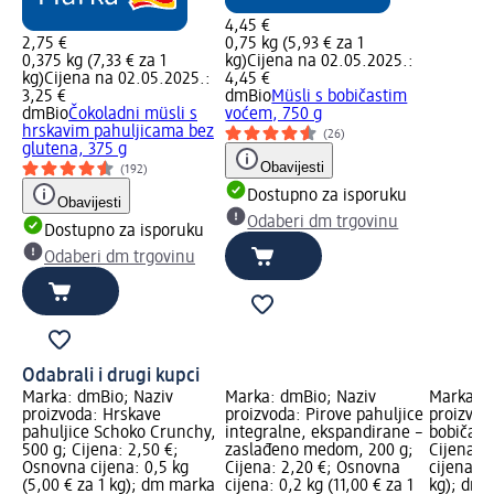
4,45 €
2,75 €
0,75 kg (5,93 € za 1
0,375 kg (7,33 € za 1
kg)
Cijena na 02.05.2025.:
kg)
Cijena na 02.05.2025.:
4,45 €
3,25 €
dmBio
Müsli s bobičastim
dmBio
Čokoladni müsli s
voćem, 750 g
hrskavim pahuljicama bez
(26)
glutena, 375 g
Obavijesti
(192)
Dostupno za isporuku
Obavijesti
Odaberi dm trgovinu
Dostupno za isporuku
Odaberi dm trgovinu
Odabrali i drugi kupci
Marka: dmBio; Naziv
Marka: dmBio; Naziv
Marka: d
proizvoda: Hrskave
proizvoda: Pirove pahuljice
proizvod
pahuljice Schoko Crunchy,
integralne, ekspandirane –
bobičast
500 g; Cijena: 2,50 €;
zaslađeno medom, 200 g;
Cijena: 
Osnovna cijena: 0,5 kg
Cijena: 2,20 €; Osnovna
cijena: 0
(5,00 € za 1 kg); dm marka
cijena: 0,2 kg (11,00 € za 1
kg); dm 