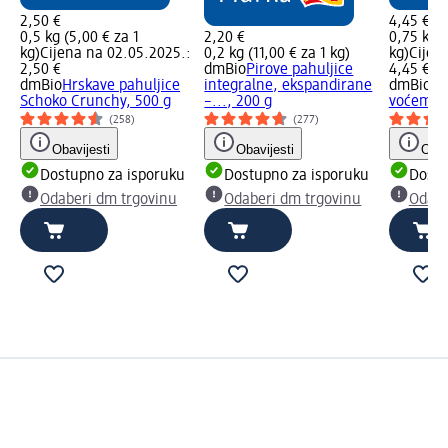
2,50 €
4,45 €
0,5 kg (5,00 € za 1
2,20 €
0,75 kg (
kg)
Cijena na 02.05.2025.:
0,2 kg (11,00 € za 1 kg)
kg)
Cijen
2,50 €
dmBio
Pirove pahuljice
4,45 €
dmBio
Hrskave pahuljice
integralne, ekspandirane
dmBio
Mü
Schoko Crunchy, 500 g
–..., 200 g
voćem, 7
(258)
(277)
Obavijesti
Obavijesti
Obav
Dostupno za isporuku
Dostupno za isporuku
Dostu
Odaberi dm trgovinu
Odaberi dm trgovinu
Odabe