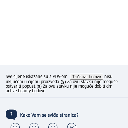
Sve cijene iskazane su s PDV-om.
Troškovi dostave
nisu
uključeni u cijenu proizvoda.
(§) Za ovu stavku nije moguće
ostvariti popust.
(#) Za ovu stavku nije moguće dobiti dm
active beauty bodove.
Kako Vam se sviđa stranica?