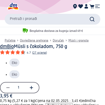
Pretraži i pronađi
Besplatna dostava za kupnju iznad 49 €
Početna
Osviještena prehrana
Doručak
Müsli i granola
dmBio
Müsli s čokoladom, 750 g
4.7
(
27 ocjena
)
Eko
Eko
3,95 €
0,75 kg (5,27 € za 1 kg)
Cijena na 02.05.2025.: 3,45 €
Jedinična