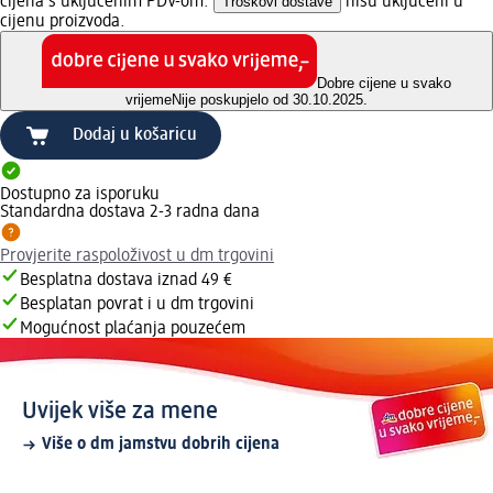
cijena s uključenim PDV-om.
Troškovi dostave
nisu uključeni u
cijenu proizvoda.
Dobre cijene u svako
vrijeme
Nije poskupjelo od 30.10.2025.
Dodaj u košaricu
Dostupno za isporuku
Standardna dostava 2-3 radna dana
Provjerite raspoloživost u dm trgovini
Besplatna dostava iznad 49 €
Besplatan povrat i u dm trgovini
Mogućnost plaćanja pouzećem
Uvijek više za mene
Više o dm jamstvu dobrih cijena