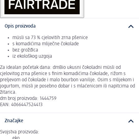
Opis proizvoda
müsli sa 73 % cjelovitih zrna pšenice
s komadićima mliječne čokolade
bez grožđica
iz ekološkog uzgoja
Za idealan početak dana: dmBio ukusni čokoladni müsli od
cjelovitog zrna pšenice s finim komadićima čokolade, rižom s
preljevom od čokolade i malo bourbon vanilije. Osim s mlijekom i
jogurtom, müsli je posebno dobar i s mlaćenicom ili napitcima od
žitarica.
dm broj proizvoda: 1444759
EAN: 4066447524413
Značajke
Svojstva proizvoda:
eko