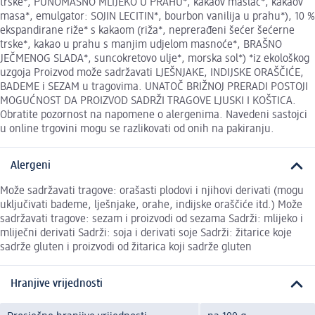
trske*, PUNOMASNO MLIJEKO U PRAHU*, kakaov maslac*, kakaov
masa*, emulgator: SOJIN LECITIN*, bourbon vanilija u prahu*), 10 %
ekspandirane riže* s kakaom (riža*, neprerađeni šećer šećerne
trske*, kakao u prahu s manjim udjelom masnoće*, BRAŠNO
JEČMENOG SLADA*, suncokretovo ulje*, morska sol*) *iz ekološkog
uzgoja Proizvod može sadržavati LJEŠNJAKE, INDIJSKE ORAŠČIĆE,
BADEME i SEZAM u tragovima. UNATOČ BRIŽNOJ PRERADI POSTOJI
MOGUĆNOST DA PROIZVOD SADRŽI TRAGOVE LJUSKI I KOŠTICA.
Obratite pozornost na napomene o alergenima. Navedeni sastojci
u online trgovini mogu se razlikovati od onih na pakiranju.
Alergeni
Može sadržavati tragove: orašasti plodovi i njihovi derivati (mogu
uključivati bademe, lješnjake, orahe, indijske oraščiće itd.) Može
sadržavati tragove: sezam i proizvodi od sezama Sadrži: mlijeko i
mliječni derivati Sadrži: soja i derivati soje Sadrži: žitarice koje
sadrže gluten i proizvodi od žitarica koji sadrže gluten
Hranjive vrijednosti