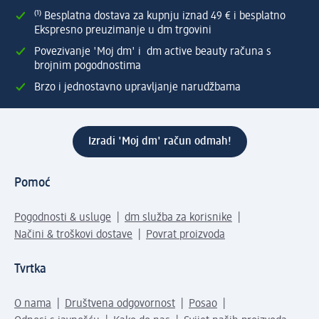
⁽¹⁾ Besplatna dostava za kupnju iznad 49 € i besplatno
Ekspresno preuzimanje u dm trgovini
Povezivanje 'Moj dm' i dm active beauty računa s
brojnim pogodnostima
Brzo i jednostavno upravljanje narudžbama
Izradi 'Moj dm' račun odmah!
Pomoć
Pogodnosti & usluge
dm služba za korisnike
Načini & troškovi dostave
Povrat proizvoda
Tvrtka
O nama
Društvena odgovornost
Posao