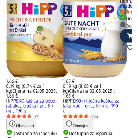
HiPP
EKO
mlado po
Dostu
Odabe
1,66 €
1,65 €
0,19 kg (8,74 € za 1
0,19 kg (8,68 € za 1
kg)
Cijena na 02.05.2025.:
kg)
Cijena na 02.05.2025.:
1,66 €
1,65 €
HiPP
EKO kašica za bebe –
HiPP
EKO mliječna kašica za
jabuka, kruška i pir, 5 +
laku noć – gris, 5+ mj., 190
mj., 190 g
g
(17)
(130)
Obavijesti
Obavijesti
Dostupno za isporuku
Dostupno za isporuku