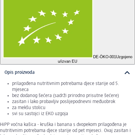
DE-ÖKO-001
Uzgojeno
u/izvan EU
Opis proizvoda
prilagođena nutritivnim potrebama djece starije od 5.
mjeseca
bez dodanog šećera (sadrži prirodno prisutne šećere)
zasitan i lako probavljiv poslijepodnevni međuobrok
za mekšu stolicu
svi su sastojci iz EKO uzgoja
HiPP voćna kašica - kruška i banana s dvopekom prilagođena je
nutritivnim potrebama djece starije od pet mjeseci. Ovaj zasitan i