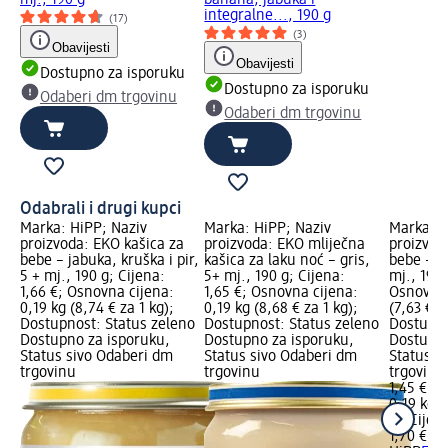
mj., 190 g
banana, jabuka i
integralne..., 190 g
(17)
(3)
Obavijesti
Obavijesti
Dostupno za isporuku
Dostupno za isporuku
Odaberi dm trgovinu
Odaberi dm trgovinu
Odabrali i drugi kupci
Marka: HiPP; Naziv
Marka: HiPP; Naziv
Marka: H
proizvoda: EKO kašica za
proizvoda: EKO mliječna
proizvod
bebe – jabuka, kruška i pir,
kašica za laku noć – gris,
bebe – m
5 + mj., 190 g; Cijena:
5+ mj., 190 g; Cijena:
mj., 190 
1,66 €; Osnovna cijena:
1,65 €; Osnovna cijena:
Osnovna 
0,19 kg (8,74 € za 1 kg);
0,19 kg (8,68 € za 1 kg);
(7,63 € z
Dostupnost: Status zeleno
Dostupnost: Status zeleno
Dostupno
Dostupno za isporuku,
Dostupno za isporuku,
Dostupno
Status sivo Odaberi dm
Status sivo Odaberi dm
Status s
trgovinu
trgovinu
trgovinu
1,45 €
0,19 kg (
kg)
Cijen
1,70 €