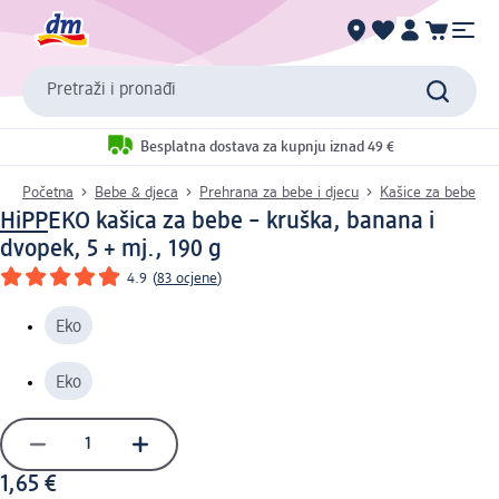
Pretraži i pronađi
Besplatna dostava za kupnju iznad 49 €
Početna
Bebe & djeca
Prehrana za bebe i djecu
Kašice za bebe
HiPP
EKO kašica za bebe – kruška, banana i
dvopek, 5 + mj., 190 g
4.9
(
83 ocjene
)
Eko
Eko
1,65 €