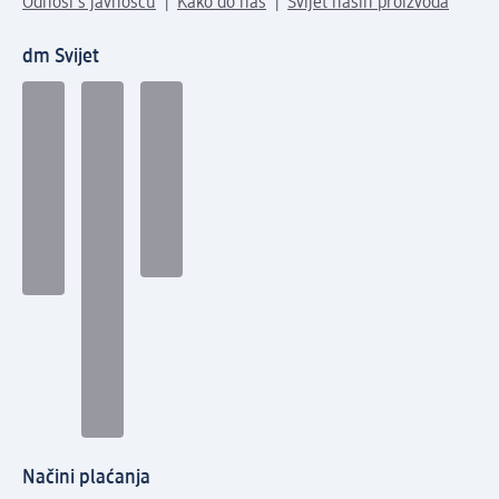
Odnosi s javnošću
Kako do nas
Svijet naših proizvoda
dm Svijet
Načini plaćanja