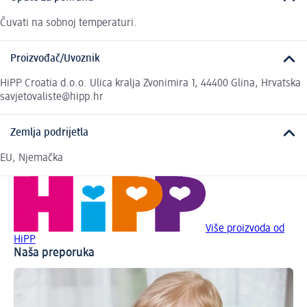
Čuvati na sobnoj temperaturi.
Proizvođač/Uvoznik
HiPP Croatia d.o.o. Ulica kralja Zvonimira 1, 44400 Glina, Hrvatska
savjetovaliste@hipp.hr
Zemlja podrijetla
EU, Njemačka
Više proizvoda od
HiPP
Naša preporuka