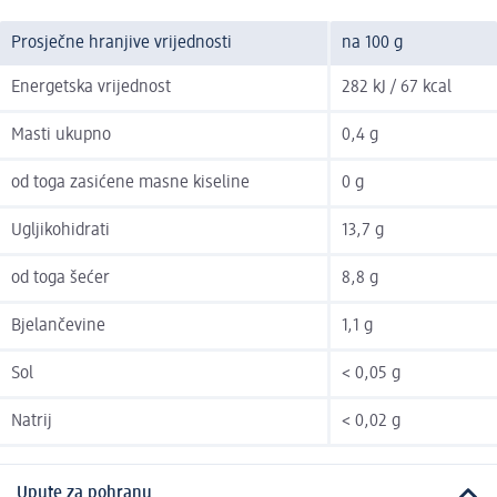
Prosječne hranjive vrijednosti
na 100 g
Energetska vrijednost
282 kJ / 67 kcal
Masti ukupno
0,4 g
od toga zasićene masne kiseline
0 g
Ugljikohidrati
13,7 g
od toga šećer
8,8 g
Bjelančevine
1,1 g
Sol
< 0,05 g
Natrij
< 0,02 g
Upute za pohranu