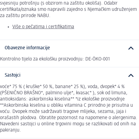
svjesniju potrošnju (s obzirom na zaštitu okoliša). Odabir
certifikata/oznaka smo napravili zajedno s Njemačkim udruženjem
za zaštitu prirode NABU.
Više o pečatima i certifikatima
Obavezne informacije
Kontrolno tijelo za ekološku proizvodnju: DE-ÖKO-001
Sastojci
voće* 75 % ( kruške* 50 %, banane* 25 %), voda, dvopek* 4 %
(PŠENIČNO BRAŠNO*, palmino ulje*, kvasac* ), sok od limuna,
antioksidans: askorbinska kiselina** *iz ekološke proizvodnje
**Askorbinska kiselina u obliku vitamina C prirodno je prisutna u
voću. Dvopek može sadržavati tragove mlijeka, sezama, jaja i
orašastih plodova. Obratite pozornost na napomene o alergenima.
Navedeni sastojci u online trgovini mogu se razlikovati od onih na
pakiranju.