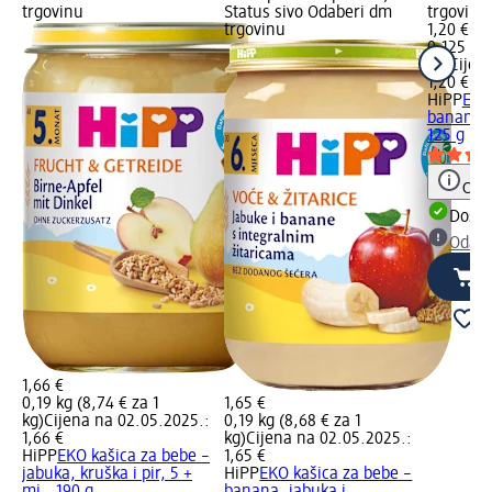
trgovinu
Status sivo Odaberi dm
trgovinu
trgovinu
1,20 €
0,125 kg 
kg)
Cijen
1,20 €
HiPP
EKO
banane i
125 g
Obav
Dostu
Odabe
1,66 €
0,19 kg (8,74 € za 1
1,65 €
kg)
Cijena na 02.05.2025.:
0,19 kg (8,68 € za 1
1,66 €
kg)
Cijena na 02.05.2025.:
HiPP
EKO kašica za bebe –
1,65 €
jabuka, kruška i pir, 5 +
HiPP
EKO kašica za bebe –