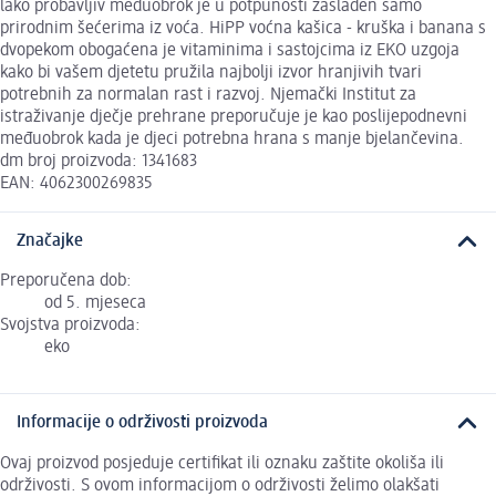
lako probavljiv međuobrok je u potpunosti zaslađen samo
prirodnim šećerima iz voća. HiPP voćna kašica - kruška i banana s
dvopekom obogaćena je vitaminima i sastojcima iz EKO uzgoja
kako bi vašem djetetu pružila najbolji izvor hranjivih tvari
potrebnih za normalan rast i razvoj. Njemački Institut za
istraživanje dječje prehrane preporučuje je kao poslijepodnevni
međuobrok kada je djeci potrebna hrana s manje bjelančevina.
dm broj proizvoda: 1341683
EAN: 4062300269835
Značajke
Preporučena dob:
od 5. mjeseca
Svojstva proizvoda:
eko
Informacije o održivosti proizvoda
Ovaj proizvod posjeduje certifikat ili oznaku zaštite okoliša ili
održivosti. S ovom informacijom o održivosti želimo olakšati