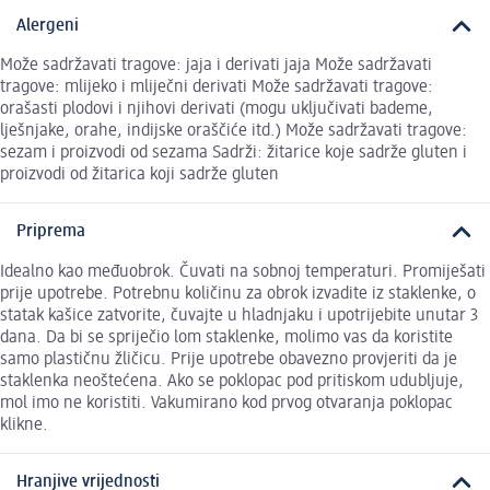
Alergeni
Može sadržavati tragove: jaja i derivati jaja Može sadržavati
tragove: mlijeko i mliječni derivati Može sadržavati tragove:
orašasti plodovi i njihovi derivati (mogu uključivati bademe,
lješnjake, orahe, indijske oraščiće itd.) Može sadržavati tragove:
sezam i proizvodi od sezama Sadrži: žitarice koje sadrže gluten i
proizvodi od žitarica koji sadrže gluten
Priprema
Idealno kao međuobrok. Čuvati na sobnoj temperaturi. Promiješati
prije upotrebe. Potrebnu količinu za obrok izvadite iz staklenke, o
statak kašice zatvorite, čuvajte u hladnjaku i upotrijebite unutar 3
dana. Da bi se spriječio lom staklenke, molimo vas da koristite
samo plastičnu žličicu. Prije upotrebe obavezno provjeriti da je
staklenka neoštećena. Ako se poklopac pod pritiskom udubljuje,
mol imo ne koristiti. Vakumirano kod prvog otvaranja poklopac
klikne.
Hranjive vrijednosti