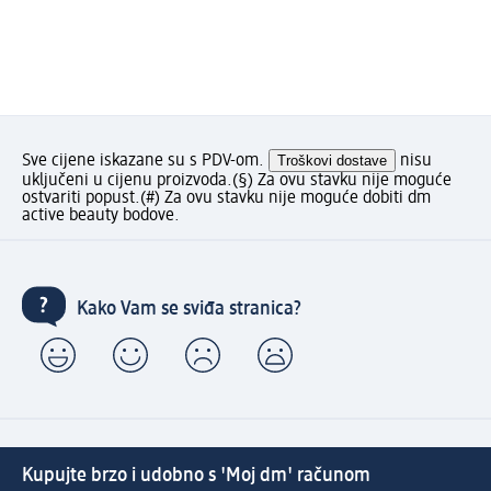
Sve cijene iskazane su s PDV-om.
Troškovi dostave
nisu
uključeni u cijenu proizvoda.
(§) Za ovu stavku nije moguće
ostvariti popust.
(#) Za ovu stavku nije moguće dobiti dm
active beauty bodove.
Kako Vam se sviđa stranica?
Kupujte brzo i udobno s 'Moj dm' računom