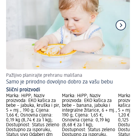
Pažljivo planirajte prehranu mališana
Ku
Samo je prirodno dovoljno dobro za vašu bebu
Ov
Slični proizvodi
Marka: HiPP; Naziv
Marka: HiPP; Naziv
Marka: H
proizvoda: EKO kašica za
proizvoda: EKO kašica za
proizvod
bebe – jabuka, kruška i pir,
bebe – banana, jabuka i
kašica o
5 + mj., 190 g; Cijena:
integralne žitarice, 6 + mj.,
5 + mj., 
1,66 €; Osnovna cijena:
190 g; Cijena: 1,65 €;
1,20 €; 
0,19 kg (8,74 € za 1 kg);
Osnovna cijena: 0,19 kg
0,125 kg 
Dostupnost: Status zeleno
(8,68 € za 1 kg);
Dostupno
Dostupno za isporuku,
Dostupnost: Status zeleno
Dostupno
Status sivo Odaberi dm
Dostupno za isporuku,
Status s