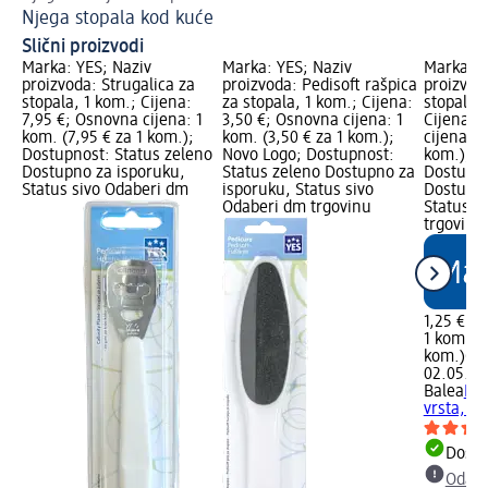
Njega stopala kod kuće
Re
Slični proizvodi
Marka: YES; Naziv
Marka: YES; Naziv
Marka: B
proizvoda: Strugalica za
proizvoda: Pedisoft rašpica
proizvod
stopala, 1 kom.; Cijena:
za stopala, 1 kom.; Cijena:
stopala, 
7,95 €; Osnovna cijena: 1
3,50 €; Osnovna cijena: 1
Cijena: 
kom. (7,95 € za 1 kom.);
kom. (3,50 € za 1 kom.);
cijena: 1
Dostupnost: Status zeleno
Novo Logo; Dostupnost:
kom.); d
Dostupno za isporuku,
Status zeleno Dostupno za
Dostupno
Status sivo Odaberi dm
isporuku, Status sivo
Dostupno
Odaberi dm trgovinu
Status s
trgovinu
1,25 €
1 kom. (1
kom.)
Cij
02.05.202
Balea
Raš
vrsta, 1 
Dostu
Odabe