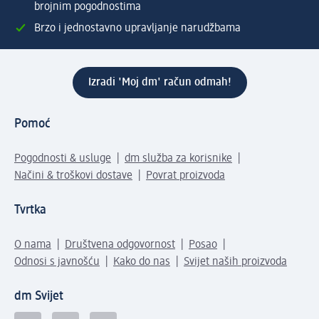
brojnim pogodnostima
Brzo i jednostavno upravljanje narudžbama
Izradi 'Moj dm' račun odmah!
Pomoć
Pogodnosti & usluge
dm služba za korisnike
Načini & troškovi dostave
Povrat proizvoda
Tvrtka
O nama
Društvena odgovornost
Posao
Odnosi s javnošću
Kako do nas
Svijet naših proizvoda
dm Svijet