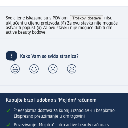
Sve cijene iskazane su s PDV-om.
Troškovi dostave
nisu
uključeni u cijenu proizvoda.
(§) Za ovu stavku nije moguće
ostvariti popust.
(#) Za ovu stavku nije moguće dobiti dm
active beauty bodove.
Kako Vam se sviđa stranica?
Kupujte brzo i udobno s 'Moj dm' računom
⁽¹⁾ Besplatna dostava za kupnju iznad 49 € i besplatno
Ekspresno preuzimanje u dm trgovini
Povezivanje 'Moj dm' i dm active beauty računa s