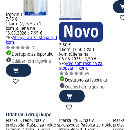
trgovinu
7,95 €
1 kom. (7,95 € za 1
kom.)
Cijena na
18.03.2026.: 7,95 €
YES
Strugalica za stopala, 1
kom.
3,50 €
(0)
1 kom. (3,50 € za 1
Dostupno za isporuku
kom.)
Cijena na
06.06.2026.: 3,50 €
Odaberi dm trgovinu
YES
Pedisoft rašpica za
stopala, 1 kom.
(0)
Dostupno za isporuku
Odaberi dm trgovinu
Odabrali i drugi kupci
Marka: Credo; Naziv
Marka: YES; Naziv
Marka: T
proizvoda: Rašpa za nokte s
proizvoda: Rašpica za nokte
proizvod
kutijom, 1 kom.; Cijena:
Black Board, 1 kom.;
separator