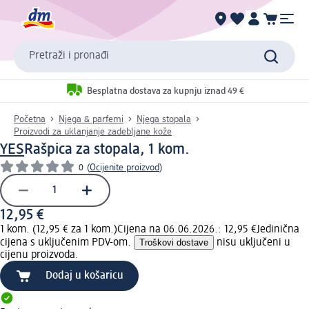
Pretraži i pronađi
Besplatna dostava za kupnju iznad 49 €
Početna
Njega & parfemi
Njega stopala
Proizvodi za uklanjanje zadebljane kože
YES
Rašpica za stopala, 1 kom.
0
(
Ocijenite proizvod
)
12,95 €
1 kom. (12,95 € za 1 kom.)
Cijena na 06.06.2026.: 12,95 €
Jedinična
cijena s uključenim PDV-om.
Troškovi dostave
nisu uključeni u
cijenu proizvoda.
Dodaj u košaricu