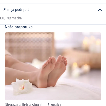
Zemlja podrijetla
EU, Njemačka
Naša preporuka
Njegovana ljetna stopala u 5 koraka
We