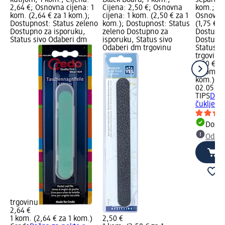
2,64 €; Osnovna cijena: 1
Cijena: 2,50 €; Osnovna
kom.; Cij
kom. (2,64 € za 1 kom.);
cijena: 1 kom. (2,50 € za 1
Osnovna 
Dostupnost: Status zeleno
kom.); Dostupnost: Status
(1,75 € z
Dostupno za isporuku,
zeleno Dostupno za
Dostupno
Status sivo Odaberi dm
isporuku, Status sivo
Dostupno
Odaberi dm trgovinu
Status s
trgovinu
3,50 €
2 kom. (1
kom.)
Cij
02.05.20
TIPS
Duof
čukljeve
Dostu
Odabe
trgovinu
2,64 €
1 kom. (2,64 € za 1 kom.)
2,50 €