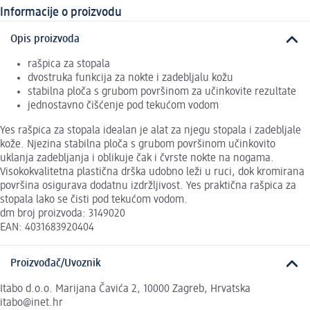
Informacije o proizvodu
Opis proizvoda
rašpica za stopala
dvostruka funkcija za nokte i zadebljalu kožu
stabilna ploča s grubom površinom za učinkovite rezultate
jednostavno čišćenje pod tekućom vodom
Yes rašpica za stopala idealan je alat za njegu stopala i zadebljale
kože. Njezina stabilna ploča s grubom površinom učinkovito
uklanja zadebljanja i oblikuje čak i čvrste nokte na nogama.
Visokokvalitetna plastična drška udobno leži u ruci, dok kromirana
površina osigurava dodatnu izdržljivost. Yes praktična rašpica za
stopala lako se čisti pod tekućom vodom.
dm broj proizvoda: 3149020
EAN: 4031683920404
Proizvođač/Uvoznik
Itabo d.o.o. Marijana Čavića 2, 10000 Zagreb, Hrvatska
itabo@inet.hr