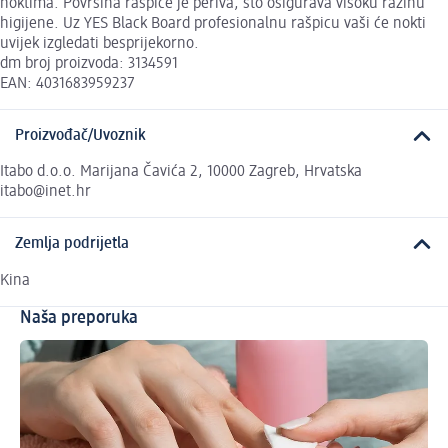
noktima. Površina rašpice je periva, što osigurava visoku razinu
higijene. Uz YES Black Board profesionalnu rašpicu vaši će nokti
uvijek izgledati besprijekorno.
dm broj proizvoda: 3134591
EAN: 4031683959237
Proizvođač/Uvoznik
Itabo d.o.o. Marijana Čavića 2, 10000 Zagreb, Hrvatska
itabo@inet.hr
Zemlja podrijetla
Kina
Naša preporuka