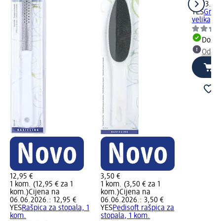
18.03.202
YES
Grick
velika, 1
Dostu
Odabe
12,95 €
3,50 €
1 kom. (12,95 € za 1
1 kom. (3,50 € za 1
kom.)
Cijena na
kom.)
Cijena na
06.06.2026.: 12,95 €
06.06.2026.: 3,50 €
YES
Rašpica za stopala, 1
YES
Pedisoft rašpica za
kom.
stopala, 1 kom.