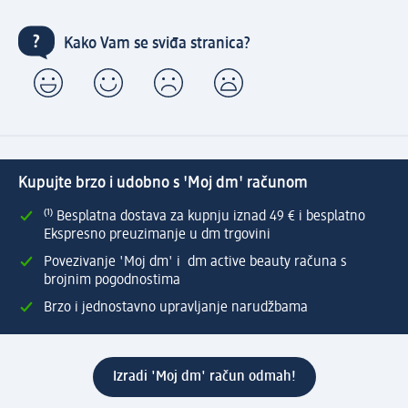
Kako Vam se sviđa stranica?
Kupujte brzo i udobno s 'Moj dm' računom
⁽¹⁾ Besplatna dostava za kupnju iznad 49 € i besplatno
Ekspresno preuzimanje u dm trgovini
Povezivanje 'Moj dm' i dm active beauty računa s
brojnim pogodnostima
Brzo i jednostavno upravljanje narudžbama
Izradi 'Moj dm' račun odmah!