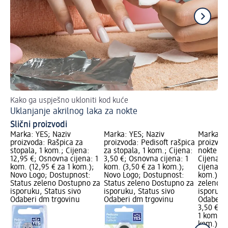
Kako ga uspješno ukloniti kod kuće
Otk
Uklanjanje akrilnog laka za nokte
St
Slični proizvodi
Marka: YES; Naziv
Marka: YES; Naziv
Marka: Y
proizvoda: Rašpica za
proizvoda: Pedisoft rašpica
proizvoda
stopala, 1 kom.; Cijena:
za stopala, 1 kom.; Cijena:
nokte – v
12,95 €; Osnovna cijena: 1
3,50 €; Osnovna cijena: 1
Cijena: 
kom. (12,95 € za 1 kom.);
kom. (3,50 € za 1 kom.);
cijena: 1
Novo Logo; Dostupnost:
Novo Logo; Dostupnost:
kom.); D
Status zeleno Dostupno za
Status zeleno Dostupno za
zeleno D
isporuku, Status sivo
isporuku, Status sivo
isporuku
Odaberi dm trgovinu
Odaberi dm trgovinu
Odaberi 
3,50 €
1 kom. (3
kom.)
Cij