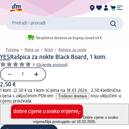
Pretraži i pronađi
Besplatna dostava za kupnju iznad 49 €
Početna
Make up
Nokti
Rašpice za nokte
YES
Rašpica za nokte Black Board, 1 kom.
0
(
Ocijenite proizvod
)
2,50 €
1 kom. (2,50 € za 1 kom.)
Cijena na 18.03.2026.: 2,50 €
Jedinična
cijena s uključenim PDV-om.
Troškovi dostave
nisu uključeni u
cijenu proizvoda.
Dobre cijene u svako
vrijeme
Nije poskupjelo od 18.03.2026.