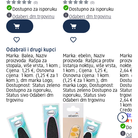
(0)
(0)
Dostupno za isporuku
Dostupno za isporuku
Odaberi dm trgovinu
Odaberi dm trgovinu
Odabrali i drugi kupci
Marka: Balea; Naziv
Marka: ebelin; Naziv
Marka: C
proizvoda: Rašpa za
proizvoda: Rašpica protiv
proizvod
stopala, više vrsta, 1 kom.;
listanja noktiju, više vrsta,
nokte, 1
Cijena: 1,25 €; Osnovna
1 kom.; Cijena: 1,25 €;
2,64 €; 
cijena: 1 kom. (1,25 € za 1
Osnovna cijena: 1 kom.
kom. (2,
kom.); dm marka Logo;
(1,25 € za 1 kom.); dm
Dostupno
Dostupnost: Status zeleno
marka Logo; Dostupnost:
Dostupno
Dostupno za isporuku,
Status zeleno Dostupno za
Status s
Status sivo Odaberi dm
isporuku, Status sivo
trgovinu
trgovinu
Odaberi dm trgovinu
2,64 €
1 kom. (2
Credo
Saf
nokte, 1
Dostu
Odabe