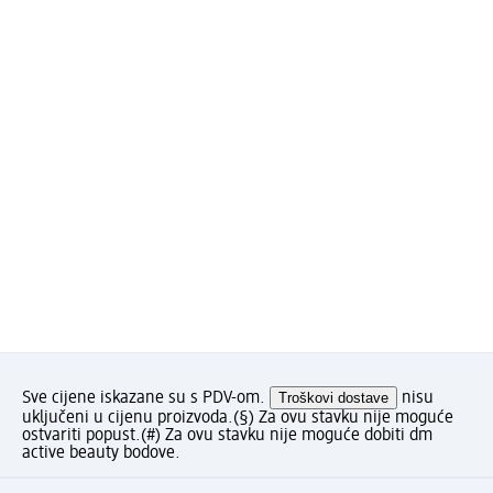
Sve cijene iskazane su s PDV-om.
Troškovi dostave
nisu
uključeni u cijenu proizvoda.
(§) Za ovu stavku nije moguće
ostvariti popust.
(#) Za ovu stavku nije moguće dobiti dm
active beauty bodove.