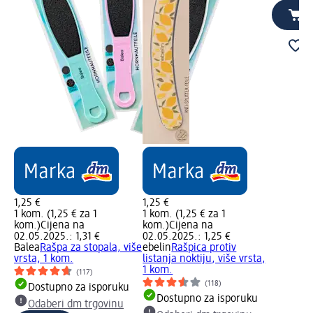
1,25 €
1,25 €
1 kom. (1,25 € za 1
1 kom. (1,25 € za 1
kom.)
Cijena na
kom.)
Cijena na
02.05.2025.: 1,31 €
02.05.2025.: 1,25 €
Balea
Rašpa za stopala, više
ebelin
Rašpica protiv
vrsta, 1 kom.
listanja noktiju, više vrsta,
1 kom.
(117)
(118)
Dostupno za isporuku
Dostupno za isporuku
Odaberi dm trgovinu