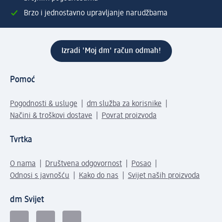
Brzo i jednostavno upravljanje narudžbama
Izradi 'Moj dm' račun odmah!
Pomoć
Pogodnosti & usluge
dm služba za korisnike
Načini & troškovi dostave
Povrat proizvoda
Tvrtka
O nama
Društvena odgovornost
Posao
Odnosi s javnošću
Kako do nas
Svijet naših proizvoda
dm Svijet