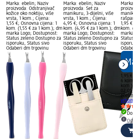
Marka: ebelin; Naziv
Marka: ebelin; Naziv
Marka: e
proizvoda: Odstranjivač
proizvoda: Set za
proizvoda
kožice oko noktiju, više
manikuru, 3-dijelni, više
manikur
vrsta, 1 kom.; Cijena:
vrsta, 1 kom.; Cijena:
rašpanje
1,55 €; Osnovna cijena: 1
4,95 €; Osnovna cijena: 1
1,95 €; 
kom. (1,55 € za 1 kom.); dm
kom. (4,95 € za 1 kom.); dm
kom. (0,
marka Logo; Dostupnost:
marka Logo; Dostupnost:
marka Lo
Status zeleno Dostupno za
Status zeleno Dostupno za
Status z
isporuku, Status sivo
isporuku, Status sivo
isporuku
Odaberi dm trgovinu
Odaberi dm trgovinu
Odaberi 
1,95 €
6 kom. (0
kom.)
Cij
02.05.20
ebelin
Št
vrhom za
Dostu
Odabe