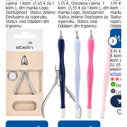
cijena: 1 kom. (7,45 € za 1
1,55 €; Osnovna cijena: 1
1,95 €; 
kom.); dm marka Logo;
kom. (1,55 € za 1 kom.); dm
kom. (0,
Dostupnost: Status zeleno
marka Logo; Dostupnost:
marka Lo
Dostupno za isporuku,
Status zeleno Dostupno za
Status z
Status sivo Odaberi dm
isporuku, Status sivo
isporuku
trgovinu
Odaberi dm trgovinu
Odaberi 
1,95 €
6 kom. (0
kom.)
Cij
02.05.20
ebelin
Št
vrhom za
Dostu
Odabe