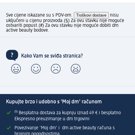
Sve cijene iskazane su s PDV-om.
Troškovi dostave
nisu
uključeni u cijenu proizvoda.
(§) Za ovu stavku nije moguće
ostvariti popust.
(#) Za ovu stavku nije moguće dobiti dm
active beauty bodove.
Kako Vam se sviđa stranica?
Kupujte brzo i udobno s 'Moj dm' računom
⁽¹⁾ Besplatna dostava za kupnju iznad 49 € i besplatno
Ekspresno preuzimanje u dm trgovini
Povezivanje 'Moj dm' i dm active beauty računa s
brojnim pogodnostima