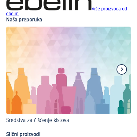
Više proizvoda od
ebelin
Naša preporuka
Sredstva za čišćenje kistova
Uv
Slični proizvodi