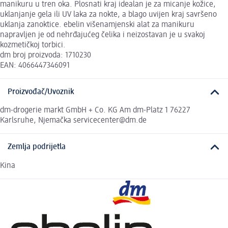
manikuru u tren oka. Plosnati kraj idealan je za micanje kožice,
uklanjanje gela ili UV laka za nokte, a blago uvijen kraj savršeno
uklanja zanoktice. ebelin višenamjenski alat za manikuru
napravljen je od nehrđajućeg čelika i neizostavan je u svakoj
kozmetičkoj torbici.
dm broj proizvoda: 1710230
EAN: 4066447346091
Proizvođač/Uvoznik
dm-drogerie markt GmbH + Co. KG Am dm-Platz 1 76227
Karlsruhe, Njemačka servicecenter@dm.de
Zemlja podrijetla
Kina