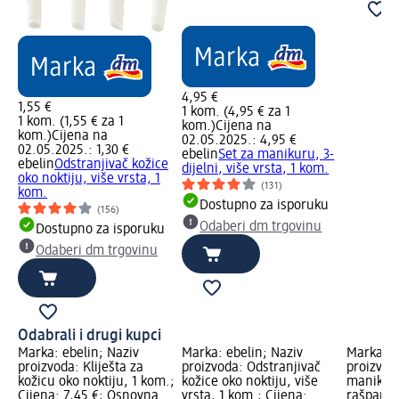
4,95 €
1,55 €
1 kom. (4,95 € za 1
1 kom. (1,55 € za 1
kom.)
Cijena na
kom.)
Cijena na
02.05.2025.: 4,95 €
02.05.2025.: 1,30 €
ebelin
Set za manikuru, 3-
ebelin
Odstranjivač kožice
dijelni, više vrsta, 1 kom.
oko noktiju, više vrsta, 1
(131)
kom.
Dostupno za isporuku
(156)
Odaberi dm trgovinu
Dostupno za isporuku
Odaberi dm trgovinu
Odabrali i drugi kupci
Marka: ebelin; Naziv
Marka: ebelin; Naziv
Marka: e
proizvoda: Kliješta za
proizvoda: Odstranjivač
proizvoda
kožicu oko noktiju, 1 kom.;
kožice oko noktiju, više
manikur
Cijena: 7,45 €; Osnovna
vrsta, 1 kom.; Cijena:
rašpanje