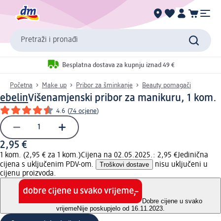
Pretraži i pronađi
Besplatna dostava za kupnju iznad 49 €
Početna
Make up
Pribor za šminkanje
Beauty pomagači
ebelin
Višenamjenski pribor za manikuru, 1 kom.
4.6
(
74 ocjene
)
2,95 €
1 kom. (2,95 € za 1 kom.)
Cijena na 02.05.2025.: 2,95 €
Jedinična
cijena s uključenim PDV-om.
Troškovi dostave
nisu uključeni u
cijenu proizvoda.
Dobre cijene u svako
vrijeme
Nije poskupjelo od 16.11.2023.