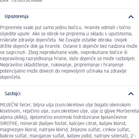
EAN: 7613035854444
Upozorenja
Pripremite svaki put samo jednu bočicu. Hranite odmah i točno
slijedite upute. Ako se obrok ne priprema u skladu s uputstvima,
riskirate zdravlje dojenčeta. Ne čuvajte ostatke obroka. Uvijek
držite dojenče dok ga hranite. Ostane li dojenče bez nadzora može
se zagrcnuti. Zbog neprokuhane vode, neprokuhane bočice ili
nepravilnog razrjeđivanja hrane, Vaše dojenče se može razboljeti.
Nepravilno skladištenje, rukovanje, pripremanje i hranjenje
potencijalno može dovesti do nepovoljnih učinaka na zdravlje
dojenčeta.
Sastojci
MLIJEČNI šećer, biljna ulja (suncokretovo ulje bogato oleinskom
kiselinom, repičino ulje, suncokretovo ulje, ulje iz gljive Mortierella
alpina (ARA)), djelomično enzimski hidrolizirane bjelančevine
SIROTKE, minerali (kalijev fosfat, kalcijev citrat, kalijev klorid,
magnezijev klorid, natrijev klorid, željezov sulfat, cinkov sulfat,
bakrov sulfat, manganov sulfat, kalijev jodid, natrijev selenat), 2'-