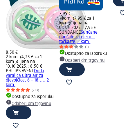
7,95 €
1 kom. (7,95 € za 1
kom.)
Cijena na
02.05.2025.: 7,95 €
SUNDANCE
Sunčane
naočale za djecu –
točkaste, 1 kom.
(1)
8,50 €
Dostupno za isporuku
2 kom. (4,25 € za 1
Odaberi dm trgovinu
kom.)
Cijena na
10.10.2025.: 8,50 €
PHILIPS AVENT
Duda
varalica ultra air za
djevojčice, 6 – 18...., 2
kom.
(223)
Dostupno za isporuku
Odaberi dm trgovinu