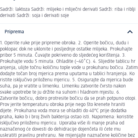
Sadrži: laktoza Sadrži: mlijeko i mliječni derivati Sadrži: riba i riblji
derivati Sadrži: soja i derivati soje
Priprema
1. Operite ruke prije pripreme obroka. 2. Operite bočicu, dudu i
poklopac dok ne uklonite i posljednje ostatke mlijeka. Prokuhajte
pribor 5 minuta. Čuvajte pokriveno do sljedećeg korištenja. 3.
Prokuhajte vodu 5 minuta. Ohladite (~40˚C). 4. Slijedite tablicu hr
anjenja, ulijte točnu količinu tople vode u prokuhanu bočicu. Zatim
dodajte točan broj mjerica prema uputama u tablici hranjenja. Ko
ristite isključivo priloženu mjericu. 5. Osigurajte da mjerica bude
suha, pa je vratite u limenku. Limenku zatvorite čvrsto nakon
svake upotrebe te ju držite na suhom i hladnom mjestu. 6.
Zatvorite bočicu, dobro protresite bočicu da se prah potpuno otopi.
Prov jerite temperaturu obroka prije nego što krenete hraniti
dijete. Prokuhana voda mora se ohladiti do 40°C prije dodatka
praha, kako b i broj živih bakterija ostao isti. Napomena: koristite
isključivo priloženu mjericu. Uporaba više ili manje praha od
naznačenog će dovesti do dehidracije dojenčeta ili ćete mu
uskratiti pravilnu prehranu. Ne mijenjajte naznačene količine bez