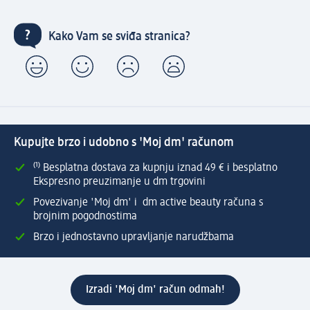
Kako Vam se sviđa stranica?
Kupujte brzo i udobno s 'Moj dm' računom
⁽¹⁾ Besplatna dostava za kupnju iznad 49 € i besplatno
Ekspresno preuzimanje u dm trgovini
Povezivanje 'Moj dm' i dm active beauty računa s
brojnim pogodnostima
Brzo i jednostavno upravljanje narudžbama
Izradi 'Moj dm' račun odmah!