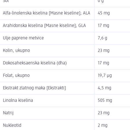
Sol
0 g
Alfa-linolenska kiselina [Masne kiseline]; ALA
45 mg
Arahidonska kiselina [Masne kiseline]; GLA
17 mg
Ulje paprene metvice
7,6 g
Kolin, ukupno
23 mg
Dokosaheksaenska kiselina (dha)
17 mg
Folat, ukupno
19,7 µg
Ekstrakt zlatnog maka [Ekstrakti]
4,5 mg
Linolna kiselina
505 mg
Natrij
23 mg
Nukleotid
2 mg