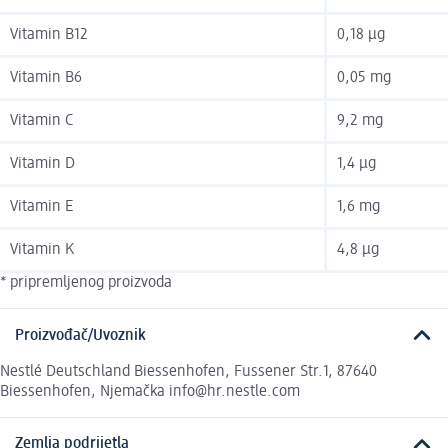
Vitamin B12
0,18 µg
Vitamin B6
0,05 mg
Vitamin C
9,2 mg
Vitamin D
1,4 µg
Vitamin E
1,6 mg
Vitamin K
4,8 µg
* pripremljenog proizvoda
Proizvođač/Uvoznik
Nestlé Deutschland Biessenhofen, Fussener Str.1, 87640
Biessenhofen, Njemačka info@hr.nestle.com
Zemlja podrijetla