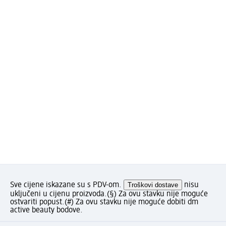
Sve cijene iskazane su s PDV-om.
Troškovi dostave
nisu
uključeni u cijenu proizvoda.
(§) Za ovu stavku nije moguće
ostvariti popust.
(#) Za ovu stavku nije moguće dobiti dm
active beauty bodove.