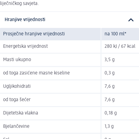
liječničkog savjeta.
Hranjive vrijednosti
Prosječne hranjive vrijednosti
na 100 ml*
Energetska vrijednost
280 kJ / 67 kcal
Masti ukupno
3,5 g
od toga zasićene masne kiseline
0,3 g
Ugljikohidrati
7,6 g
od toga šećer
7,6 g
Dijetetska vlakna
0,18 g
Bjelančevine
1,3 g