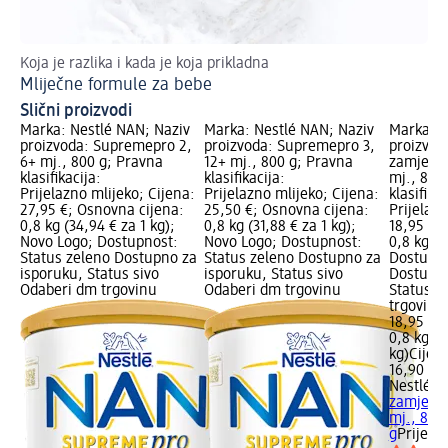
Koja je razlika i kada je koja prikladna
Opt
Mliječne formule za bebe
Ko
Slični proizvodi
Marka: Nestlé NAN; Naziv
Marka: Nestlé NAN; Naziv
Marka: N
proizvoda: Supremepro 2,
proizvoda: Supremepro 3,
proizvod
6+ mj., 800 g; Pravna
12+ mj., 800 g; Pravna
zamjensk
klasifikacija:
klasifikacija:
mj., 800
Prijelazno mlijeko; Cijena:
Prijelazno mlijeko; Cijena:
klasifikac
27,95 €; Osnovna cijena:
25,50 €; Osnovna cijena:
Prijelazn
0,8 kg (34,94 € za 1 kg);
0,8 kg (31,88 € za 1 kg);
18,95 €;
Novo Logo; Dostupnost:
Novo Logo; Dostupnost:
0,8 kg (2
Status zeleno Dostupno za
Status zeleno Dostupno za
Dostupno
isporuku, Status sivo
isporuku, Status sivo
Dostupno
Odaberi dm trgovinu
Odaberi dm trgovinu
Status s
trgovinu
18,95 €
0,8 kg (2
kg)
Cijen
16,90 €
Nestlé 
zamjensk
mj., 800
g
Prijela