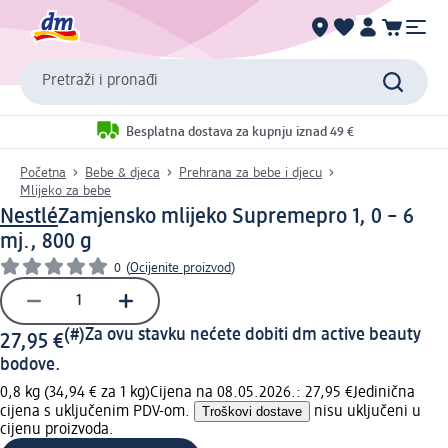
Pretraži i pronađi
Besplatna dostava za kupnju iznad 49 €
Početna
Bebe & djeca
Prehrana za bebe i djecu
Mlijeko za bebe
Nestlé
Zamjensko mlijeko Supremepro 1, 0 – 6
mj., 800 g
0
(
Ocijenite proizvod
)
(#)
Za ovu stavku nećete dobiti dm active beauty
27,95 €
bodove.
0,8 kg (34,94 € za 1 kg)
Cijena na 08.05.2026.: 27,95 €
Jedinična
cijena s uključenim PDV-om.
Troškovi dostave
nisu uključeni u
cijenu proizvoda.