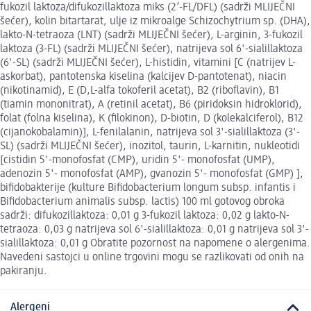
fukozil laktoza/difukozillaktoza miks (2’-FL/DFL) (sadrži MLIJEČNI
šećer), kolin bitartarat, ulje iz mikroalge Schizochytrium sp. (DHA),
lakto-N-tetraoza (LNT) (sadrži MLIJEČNI šećer), L-arginin, 3-fukozil
laktoza (3-FL) (sadrži MLIJEČNI šećer), natrijeva sol 6'-sialillaktoza
(6'-SL) (sadrži MLIJEČNI šećer), L-histidin, vitamini [C (natrijev L-
askorbat), pantotenska kiselina (kalcijev D-pantotenat), niacin
(nikotinamid), E (D,L-alfa tokoferil acetat), B2 (riboflavin), B1
(tiamin mononitrat), A (retinil acetat), B6 (piridoksin hidroklorid),
folat (folna kiselina), K (filokinon), D-biotin, D (kolekalciferol), B12
(cijanokobalamin)], L-fenilalanin, natrijeva sol 3'-sialillaktoza (3'-
SL) (sadrži MLIJEČNI šećer), inozitol, taurin, L-karnitin, nukleotidi
[cistidin 5'-monofosfat (CMP), uridin 5'- monofosfat (UMP),
adenozin 5'- monofosfat (AMP), gvanozin 5'- monofosfat (GMP) ],
bifidobakterije (kulture Bifidobacterium longum subsp. infantis i
Bifidobacterium animalis subsp. lactis) 100 ml gotovog obroka
sadrži: difukozillaktoza: 0,01 g 3-fukozil laktoza: 0,02 g lakto-N-
tetraoza: 0,03 g natrijeva sol 6'-sialillaktoza: 0,01 g natrijeva sol 3'-
sialillaktoza: 0,01 g Obratite pozornost na napomene o alergenima.
Navedeni sastojci u online trgovini mogu se razlikovati od onih na
pakiranju.
Alergeni