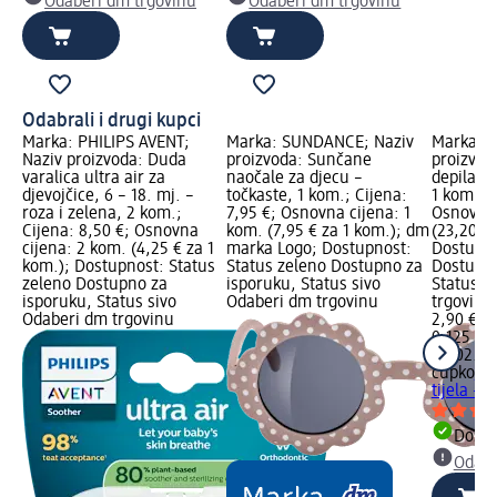
Odaberi dm trgovinu
Odaberi dm trgovinu
Odabrali i drugi kupci
Marka: PHILIPS AVENT;
Marka: SUNDANCE; Naziv
Marka: č
Naziv proizvoda: Duda
proizvoda: Sunčane
proizvod
varalica ultra air za
naočale za djecu –
depilacij
djevojčice, 6 – 18. mj. –
točkaste, 1 kom.; Cijena:
1 kom.; C
roza i zelena, 2 kom.;
7,95 €; Osnovna cijena: 1
Osnovna 
Cijena: 8,50 €; Osnovna
kom. (7,95 € za 1 kom.); dm
(23,20 € z
cijena: 2 kom. (4,25 € za 1
marka Logo; Dostupnost:
Dostupno
kom.); Dostupnost: Status
Status zeleno Dostupno za
Dostupno
zeleno Dostupno za
isporuku, Status sivo
Status s
isporuku, Status sivo
Odaberi dm trgovinu
trgovinu
Odaberi dm trgovinu
2,90 €
0,125 l (2
na 02.05
čupko
Kr
tijela – 
Dostu
Odabe