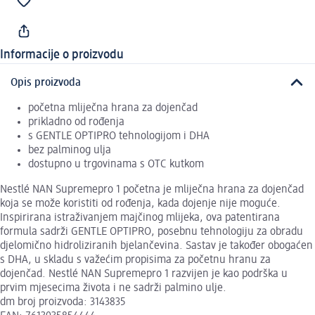
Informacije o proizvodu
Opis proizvoda
početna mliječna hrana za dojenčad
prikladno od rođenja
s GENTLE OPTIPRO tehnologijom i DHA
bez palminog ulja
dostupno u trgovinama s OTC kutkom
Nestlé NAN Supremepro 1 početna je mliječna hrana za dojenčad
koja se može koristiti od rođenja, kada dojenje nije moguće.
Inspirirana istraživanjem majčinog mlijeka, ova patentirana
formula sadrži GENTLE OPTIPRO, posebnu tehnologiju za obradu
djelomično hidroliziranih bjelančevina. Sastav je također obogaćen
s DHA, u skladu s važećim propisima za početnu hranu za
dojenčad. Nestlé NAN Supremepro 1 razvijen je kao podrška u
prvim mjesecima života i ne sadrži palmino ulje.
dm broj proizvoda: 3143835