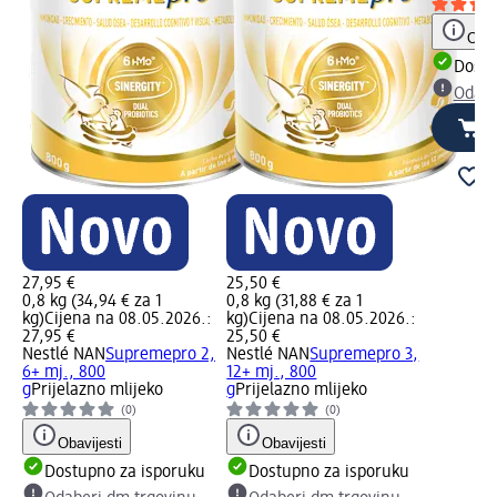
Obav
Dostu
Odabe
27,95 €
25,50 €
0,8 kg (34,94 € za 1
0,8 kg (31,88 € za 1
kg)
Cijena na 08.05.2026.:
kg)
Cijena na 08.05.2026.:
27,95 €
25,50 €
Nestlé NAN
Supremepro 2,
Nestlé NAN
Supremepro 3,
6+ mj., 800
12+ mj., 800
g
Prijelazno mlijeko
g
Prijelazno mlijeko
(0)
(0)
Obavijesti
Obavijesti
Dostupno za isporuku
Dostupno za isporuku