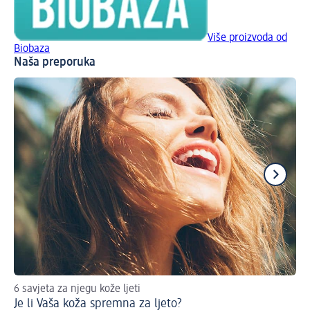
Više proizvoda od
Biobaza
Naša preporuka
6 savjeta za njegu kože ljeti
Viš
Je li Vaša koža spremna za ljeto?
Hi