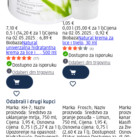
1,05 €
7,10 €
0,03 l (35,00 € za 1 l)
Cijena
0,5 l (14,20 € za 1 l)
Cijena
na 02.05.2025.: 0,92 €
na 02.05.2025.: 6,89 €
Biobaza
Natural krema za
Biobaza
Natural
lice i tijelo, 30 ml
univerzalna hidratantna
(6)
krema za lice i..., 500 ml
Dostupno za isporuku
(17)
Odaberi dm trgovinu
Dostupno za isporuku
Odaberi dm trgovinu
Odabrali i drugi kupci
Marka: KH-7; Naziv
Marka: Frosch; Naziv
Marka: Vi
proizvoda: Sredstvo za
proizvoda: Sredstvo za
proizvod
uklanjanje mrlja, 750 ml;
pranje posuđa – Limun,
kanarinc
Cijena: 3,95 €; Osnovna
750 ml; Cijena: 1,95 €;
klasifika
cijena: 0,75 l (5,27 € za 1 l);
Osnovna cijena: 0,75 l
za životi
Upozorenje na opasnost:
(2,60 € za 1 l); Dostupnost:
Osnovna 