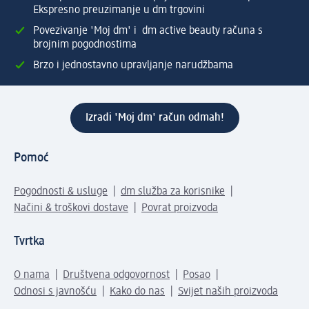
Ekspresno preuzimanje u dm trgovini
Povezivanje 'Moj dm' i dm active beauty računa s
brojnim pogodnostima
Brzo i jednostavno upravljanje narudžbama
Izradi 'Moj dm' račun odmah!
Pomoć
Pogodnosti & usluge
dm služba za korisnike
Načini & troškovi dostave
Povrat proizvoda
Tvrtka
O nama
Društvena odgovornost
Posao
Odnosi s javnošću
Kako do nas
Svijet naših proizvoda