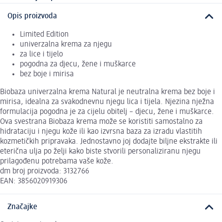
Opis proizvoda
Limited Edition
univerzalna krema za njegu
za lice i tijelo
pogodna za djecu, žene i muškarce
bez boje i mirisa
Biobaza univerzalna krema Natural je neutralna krema bez boje i
mirisa, idealna za svakodnevnu njegu lica i tijela. Njezina nježna
formulacija pogodna je za cijelu obitelj – djecu, žene i muškarce.
Ova svestrana Biobaza krema može se koristiti samostalno za
hidrataciju i njegu kože ili kao izvrsna baza za izradu vlastitih
kozmetičkih pripravaka. Jednostavno joj dodajte biljne ekstrakte ili
eterična ulja po želji kako biste stvorili personaliziranu njegu
prilagođenu potrebama vaše kože.
dm broj proizvoda: 3132766
EAN: 3856020919306
Značajke