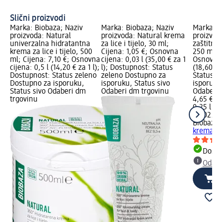
Slični proizvodi
Marka: Biobaza; Naziv
Marka: Biobaza; Naziv
Marka: B
proizvoda: Natural
proizvoda: Natural krema
proizvod
univerzalna hidratantna
za lice i tijelo, 30 ml;
zaštitna
krema za lice i tijelo, 500
Cijena: 1,05 €; Osnovna
250 ml; C
ml; Cijena: 7,10 €; Osnovna
cijena: 0,03 l (35,00 € za 1
Osnovna 
cijena: 0,5 l (14,20 € za 1 l);
l); Dostupnost: Status
(18,60 € 
Dostupnost: Status zeleno
zeleno Dostupno za
Status z
Dostupno za isporuku,
isporuku, Status sivo
isporuku
Status sivo Odaberi dm
Odaberi dm trgovinu
Odaberi 
trgovinu
4,65 €
0,25 l (18
na 02.05
Biobaza
B
krema za
Dostu
Odabe