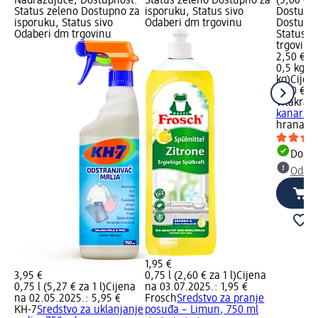
Nadražujuće; Dostupnost:
Status zeleno Dostupno za
(5,00 € z
Status zeleno Dostupno za
isporuku, Status sivo
Dostupno
isporuku, Status sivo
Odaberi dm trgovinu
Dostupno
Odaberi dm trgovinu
Status s
trgovinu
2,50 €
0,5 kg (5
kg)
Cijen
2,50 €
Vitakraft
kanarinc
hrana za
Dostu
Odabe
1,95 €
3,95 €
0,75 l (2,60 € za 1 l)
Cijena
0,75 l (5,27 € za 1 l)
Cijena
na 03.07.2025.: 1,95 €
na 02.05.2025.: 5,95 €
Frosch
Sredstvo za pranje
KH-7
Sredstvo za uklanjanje
posuđa – Limun, 750 ml