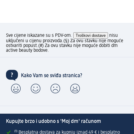
Sve cijene iskazane su s PDV-om.
Troškovi dostave
nisu
uključeni u cijenu proizvoda.
(§) Za ovu stavku nije moguće
ostvariti popust.
(#) Za ovu stavku nije moguće dobiti dm
active beauty bodove.
Kako Vam se sviđa stranica?
Kupujte brzo i udobno s 'Moj dm' računom
⁽¹⁾ Besplatna dostava za kupnju iznad 49 € i besplatno