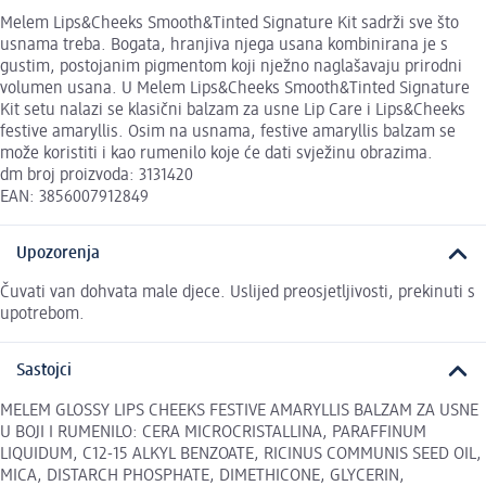
Melem Lips&Cheeks Smooth&Tinted Signature Kit sadrži sve što
usnama treba. Bogata, hranjiva njega usana kombinirana je s
gustim, postojanim pigmentom koji nježno naglašavaju prirodni
volumen usana. U Melem Lips&Cheeks Smooth&Tinted Signature
Kit setu nalazi se klasični balzam za usne Lip Care i Lips&Cheeks
festive amaryllis. Osim na usnama, festive amaryllis balzam se
može koristiti i kao rumenilo koje će dati svježinu obrazima.
dm broj proizvoda: 3131420
EAN: 3856007912849
Upozorenja
Čuvati van dohvata male djece. Uslijed preosjetljivosti, prekinuti s
upotrebom.
Sastojci
MELEM GLOSSY LIPS CHEEKS FESTIVE AMARYLLIS BALZAM ZA USNE
U BOJI I RUMENILO: CERA MICROCRISTALLINA, PARAFFINUM
LIQUIDUM, C12-15 ALKYL BENZOATE, RICINUS COMMUNIS SEED OIL,
MICA, DISTARCH PHOSPHATE, DIMETHICONE, GLYCERIN,