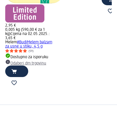
2,95 €
0,005 kg (590,00 € za 1
kg)
Cijena na 02.05.2025.:
3,65 €
Melem
#BudiMelem balzam
za usne u stiku, 4,5 g
(59)
Dostupno za isporuku
Odaberi dm trgovinu