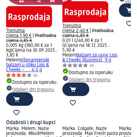
Odabe
Trenutna
Trenutna
cijena:
2,40 €
|
Prethodna
cijena:
1,90 €
|
Prethodna
cijena:
4,85 €
cijena:
3,85 €
0,01 l (240,00 € za 1
0,005 kg (380,00 € za 1
l)
Cijena na 18.12.2025.:
kg)
Cijena na 30.09.2025.:
5,90 €
3,85 €
Melem
Balzam za usne Lips
Melem
Višenamjenski
& Cheeks Illusionist, 9 g
balzam u stiku Lips &
(0)
Cheeks –..., 4,5 g
Dostupno za isporuku
(6)
Odaberi dm trgovinu
Dostupno za isporuku
Odaberi dm trgovinu
Odabrali i drugi kupci
Marka: Melem; Naziv
Marka: Colgate; Naziv
Marka: M
proizvoda: #BudiMelem
proizvoda: Max Fresh pasta
proizvod