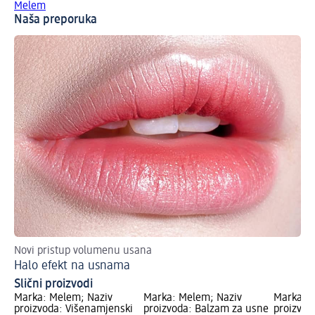
Melem
Naša preporuka
Novi pristup volumenu usana
Ka
Halo efekt na usnama
De
Slični proizvodi
Marka: Melem; Naziv
Marka: Melem; Naziv
Marka: M
proizvoda: Višenamjenski
proizvoda: Balzam za usne
proizvod