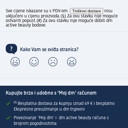
Sve cijene iskazane su s PDV-om.
Troškovi dostave
nisu
uključeni u cijenu proizvoda.
(§) Za ovu stavku nije moguće
ostvariti popust.
(#) Za ovu stavku nije moguće dobiti dm
active beauty bodove.
Kako Vam se sviđa stranica?
Kupujte brzo i udobno s 'Moj dm' računom
⁽¹⁾ Besplatna dostava za kupnju iznad 49 € i besplatno
Ekspresno preuzimanje u dm trgovini
Povezivanje 'Moj dm' i dm active beauty računa s
brojnim pogodnostima