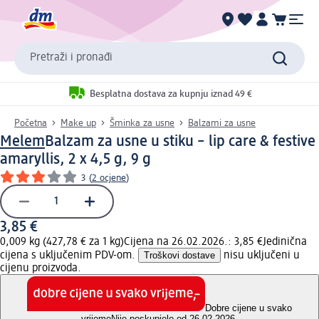
Pretraži i pronađi
Besplatna dostava za kupnju iznad 49 €
Početna
Make up
Šminka za usne
Balzami za usne
Melem
Balzam za usne u stiku – lip care & festive
amaryllis, 2 x 4,5 g, 9 g
3
(
2 ocjene
)
3,85 €
0,009 kg (427,78 € za 1 kg)
Cijena na 26.02.2026.: 3,85 €
Jedinična
cijena s uključenim PDV-om.
Troškovi dostave
nisu uključeni u
cijenu proizvoda.
Dobre cijene u svako
vrijeme
Nije poskupjelo od 26.02.2026.