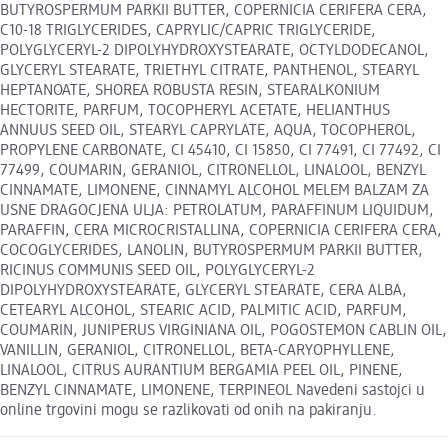
BUTYROSPERMUM PARKII BUTTER, COPERNICIA CERIFERA CERA,
C10-18 TRIGLYCERIDES, CAPRYLIC/CAPRIC TRIGLYCERIDE,
POLYGLYCERYL-2 DIPOLYHYDROXYSTEARATE, OCTYLDODECANOL,
GLYCERYL STEARATE, TRIETHYL CITRATE, PANTHENOL, STEARYL
HEPTANOATE, SHOREA ROBUSTA RESIN, STEARALKONIUM
HECTORITE, PARFUM, TOCOPHERYL ACETATE, HELIANTHUS
ANNUUS SEED OIL, STEARYL CAPRYLATE, AQUA, TOCOPHEROL,
PROPYLENE CARBONATE, CI 45410, CI 15850, CI 77491, CI 77492, CI
77499, COUMARIN, GERANIOL, CITRONELLOL, LINALOOL, BENZYL
CINNAMATE, LIMONENE, CINNAMYL ALCOHOL MELEM BALZAM ZA
USNE DRAGOCJENA ULJA: PETROLATUM, PARAFFINUM LIQUIDUM,
PARAFFIN, CERA MICROCRISTALLINA, COPERNICIA CERIFERA CERA,
COCOGLYCERIDES, LANOLIN, BUTYROSPERMUM PARKII BUTTER,
RICINUS COMMUNIS SEED OIL, POLYGLYCERYL-2
DIPOLYHYDROXYSTEARATE, GLYCERYL STEARATE, CERA ALBA,
CETEARYL ALCOHOL, STEARIC ACID, PALMITIC ACID, PARFUM,
COUMARIN, JUNIPERUS VIRGINIANA OIL, POGOSTEMON CABLIN OIL,
VANILLIN, GERANIOL, CITRONELLOL, BETA-CARYOPHYLLENE,
LINALOOL, CITRUS AURANTIUM BERGAMIA PEEL OIL, PINENE,
BENZYL CINNAMATE, LIMONENE, TERPINEOL Navedeni sastojci u
online trgovini mogu se razlikovati od onih na pakiranju.