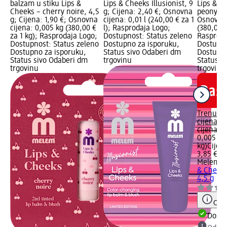
balzam u stiku Lips &
Lips & Cheeks Illusionist, 9
Lips & C
Cheeks – cherry noire, 4,5
g; Cijena: 2,40 €; Osnovna
peony, 4,
g; Cijena: 1,90 €; Osnovna
cijena: 0,01 l (240,00 € za 1
Osnovna 
cijena: 0,005 kg (380,00 €
l); Rasprodaja Logo;
(380,00 €
za 1 kg); Rasprodaja Logo;
Dostupnost: Status zeleno
Rasproda
Dostupnost: Status zeleno
Dostupno za isporuku,
Dostupno
Dostupno za isporuku,
Status sivo Odaberi dm
Dostupno
Status sivo Odaberi dm
trgovinu
Status s
trgovinu
trgovinu
Trenutn
cijena:
1,
cijena:
3,
0,005 kg 
kg)
Cijen
3,85 €
Melem
Ba
& Cheeks
4,5 g
Obav
Dostu