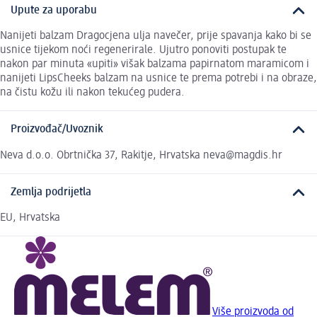
Upute za uporabu
Nanijeti balzam Dragocjena ulja navečer, prije spavanja kako bi se
usnice tijekom noći regenerirale. Ujutro ponoviti postupak te
nakon par minuta «upiti» višak balzama papirnatom maramicom i
nanijeti LipsCheeks balzam na usnice te prema potrebi i na obraze,
na čistu kožu ili nakon tekućeg pudera.
Proizvođač/Uvoznik
Neva d.o.o. Obrtnička 37, Rakitje, Hrvatska neva@magdis.hr
Zemlja podrijetla
EU, Hrvatska
Više proizvoda od