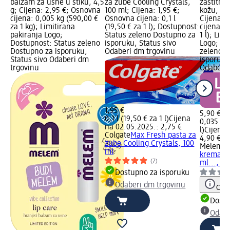
balzam za usne u stiku, 4,5
za zube Cooling Crystals,
zaštitna 
g; Cijena: 2,95 €; Osnovna
100 ml; Cijena: 1,95 €;
kožu, 35 
cijena: 0,005 kg (590,00 €
Osnovna cijena: 0,1 l
Cijena: 
za 1 kg); Limitirana
(19,50 € za 1 l); Dostupnost:
cijena: 0
pakiranja Logo;
Status zeleno Dostupno za
1 l); Lim
Dostupnost: Status zeleno
isporuku, Status sivo
Logo; Do
Dostupno za isporuku,
Odaberi dm trgovinu
zeleno D
Status sivo Odaberi dm
isporuku
trgovinu
Odaberi 
1,95 €
5,90 €
0,1 l (19,50 € za 1 l)
Cijena
0,035 l (
na 02.05.2025.: 2,75 €
l)
Cijena 
Colgate
Max Fresh pasta za
4,90 €
zube Cooling Crystals, 100
Melem
Pr
ml
krema za 
(7)
ml..., 35
Dostupno za isporuku
Odaberi dm trgovinu
Obav
Dostu
Odabe