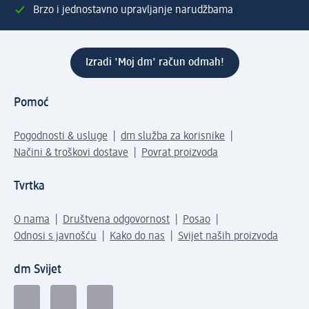
Brzo i jednostavno upravljanje narudžbama
Izradi 'Moj dm' račun odmah!
Pomoć
Pogodnosti & usluge
dm služba za korisnike
Načini & troškovi dostave
Povrat proizvoda
Tvrtka
O nama
Društvena odgovornost
Posao
Odnosi s javnošću
Kako do nas
Svijet naših proizvoda
dm Svijet