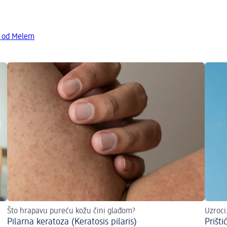
a od Melem
Što hrapavu pureću kožu čini glađom?
Uzroci
Pilarna keratoza (Keratosis pilaris)
Prišti