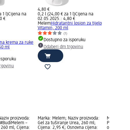
4,80 €
 1 l)
Cijena na
0,2 l (24,00 € za 1 l)
Cijena na
0 €
02.05.2025.: 4,80 €
Melem
Hidratantni losion za tijelo
Vitamin, 200 ml
(1)
Dostupno za isporuku
tna krema za ruke
Odaberi dm trgovinu
50 ml
isporuku
rgovinu
aziv proizvoda:
Marka: Melem; Naziv proizvoda:
Marka: Mele
e #BudiMelem –
Gel za tuširanje Urea, 260 ml;
Prirodna za
 260 ml; Cijena:
Cijena: 2,95 €; Osnovna cijena:
osjetljivu k