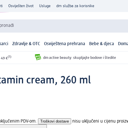
ti
Osviješten život
Usluge
dm služba za korisnike
 pronađi
arci
Zdravlje & OTC
Osviještena prehrana
Bebe & djeca
Doma
(1)
dm active beauty: skupljajte bodove i štedite
 49 €
itamin cream, 260 ml
 uključenim PDV-om.
Troškovi dostave
nisu uključeni u cijenu proiz