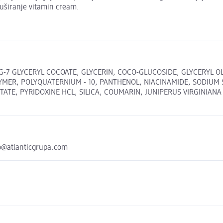
uširanje vitamin cream.
-7 GLYCERYL COCOATE, GLYCERIN, COCO-GLUCOSIDE, GLYCERYL O
YMER, POLYQUATERNIUM - 10, PANTHENOL, NIACINAMIDE, SODIUM
E, PYRIDOXINE HCL, SILICA, COUMARIN, JUNIPERUS VIRGINIANA W
nno@atlanticgrupa.com