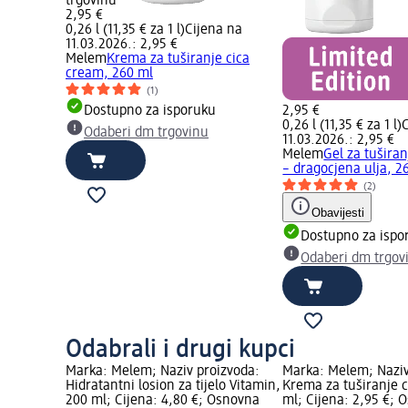
trgovinu
2,95 €
0,26 l (11,35 € za 1 l)
Cijena na
11.03.2026.: 2,95 €
Melem
Krema za tuširanje cica
cream, 260 ml
(1)
Dostupno za isporuku
2,95 €
0,26 l (11,35 € za 1 l)
Odaberi dm trgovinu
11.03.2026.: 2,95 €
Melem
Gel za tušira
– dragocjena ulja, 2
(2)
Obavijesti
Dostupno za ispo
Odaberi dm trgov
Odabrali i drugi kupci
Marka: Melem; Naziv proizvoda:
Marka: Melem; Naziv
Hidratantni losion za tijelo Vitamin,
Krema za tuširanje 
200 ml; Cijena: 4,80 €; Osnovna
ml; Cijena: 2,95 €; 