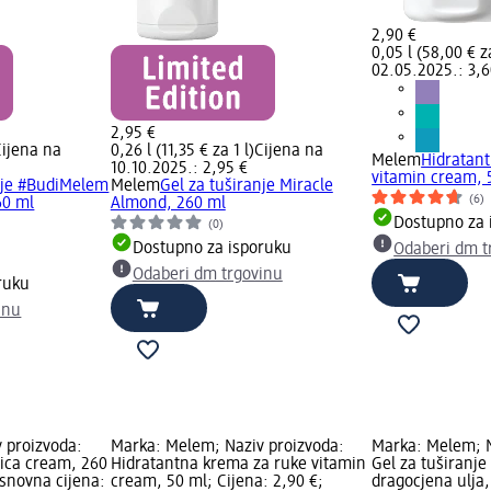
2,90 €
0,05 l (58,00 € za
02.05.2025.: 3,6
2,95 €
Cijena na
0,26 l (11,35 € za 1 l)
Cijena na
Melem
Hidratan
10.10.2025.: 2,95 €
vitamin cream, 
nje #BudiMelem
Melem
Gel za tuširanje Miracle
(6)
60 ml
Almond, 260 ml
Dostupno za 
(0)
Dostupno za isporuku
Odaberi dm t
Odaberi dm trgovinu
ruku
inu
 proizvoda:
Marka: Melem; Naziv proizvoda:
Marka: Melem; N
cica cream, 260
Hidratantna krema za ruke vitamin
Gel za tuširanj
Osnovna cijena:
cream, 50 ml; Cijena: 2,90 €;
dragocjena ulja,