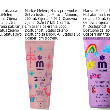
 proizvoda:
Marka: Melem; Naziv proizvoda:
Marka: Melem; N
udiMelem –
Gel za tuširanje Miracle Almond,
Hidratantna kre
 ml; Cijena:
260 ml; Cijena: 2,95 €; Osnovna
cream, 50 ml; Ci
na: 0,26 l
cijena: 0,26 l (11,35 € za 1 l);
Osnovna cijena: 
tirana pakiranja
Limitirana pakiranja Logo;
l); Dostupnost: 
tatus zeleno
Dostupnost: Status zeleno
Dostupno za isp
, Status sivo
Dostupno za isporuku, Status sivo
Odaberi dm trgo
Odaberi dm trgovinu