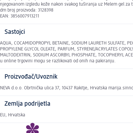
njegovanom izgledu kože nakon svakog tuširanja uz Melem gel za t
dm broj proizvoda: 3128398
EAN: 3856007913211
Sastojci
AQUA, COCAMIDOPROPYL BETAINE, SODIUM LAURETH SULFATE, PEG
PROPYLENE GLYCOL OLEATE, PARFUM, STYRENE/ACRYLATES COPOL
MALTODEXTRIN, SODIUM ASCORBYL PHOSPHATE, TOCOPHERYL ACETAT
u online trgovini mogu se razlikovati od onih na pakiranju.
Proizvođač/Uvoznik
NEVA d.o.o. Obrtnička ulica 37, 10437 Rakitje, Hrvatska marija.si
Zemlja podrijetla
EU, Hrvatska