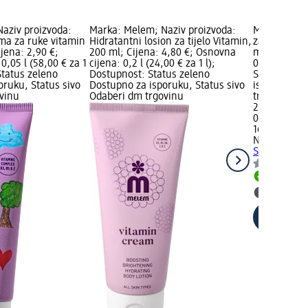
aziv proizvoda:
Marka: Melem; Naziv proizvoda:
Marka: NIVE
ma za ruke vitamin
Hidratantni losion za tijelo Vitamin,
za tuširanj
jena: 2,90 €;
200 ml; Cijena: 4,80 €; Osnovna
ml; Cijena:
0,05 l (58,00 € za 1
cijena: 0,2 l (24,00 € za 1 l);
0,25 l (10,4
Status zeleno
Dostupnost: Status zeleno
Status zele
oruku, Status sivo
Dostupno za isporuku, Status sivo
isporuku, S
vinu
Odaberi dm trgovinu
trgovinu
2,60 €
0,25 l (10,40
16.09.2025.
NIVEA
Gel z
Sensitive, 
Dostupno
Odaberi 