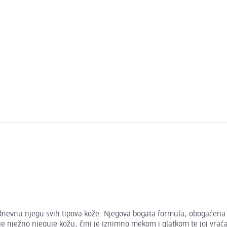
nevnu njegu svih tipova kože. Njegova bogata formula, obogaćena vi
nje nježno njeguje kožu, čini je iznimno mekom i glatkom te joj vraća