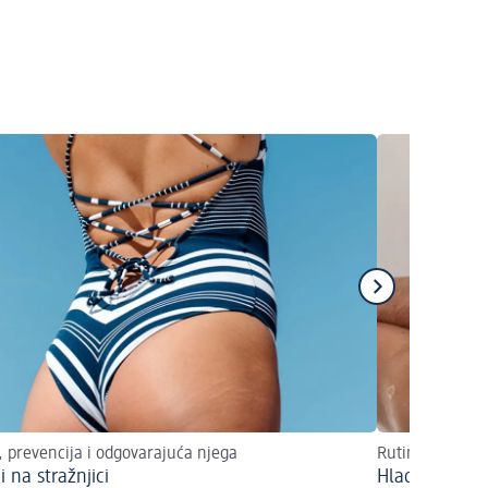
, prevencija i odgovarajuća njega
Rutine tuširanj
ći na stražnjici
Hladni i naiz