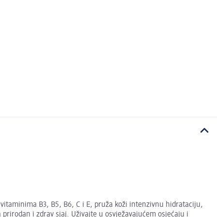
taminima B3, B5, B6, C i E, pruža koži intenzivnu hidrataciju,
 prirodan i zdrav sjaj. Uživajte u osvježavajućem osjećaju i