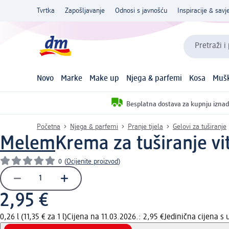
Tvrtka
Zapošljavanje
Odnosi s javnošću
Inspiracije & savje
Pretraži i
Novo
Marke
Make up
Njega & parfemi
Kosa
Mušk
Besplatna dostava za kupnju iznad
Početna
Njega & parfemi
Pranje tijela
Gelovi za tuširanje
Melem
Krema za tuširanje v
0
(
Ocijenite proizvod
)
2,95 €
0,26 l (11,35 € za 1 l)
Cijena na 11.03.2026.: 2,95 €
Jedinična cijena s