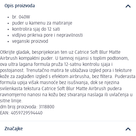
Opis proizvoda
br. 040W
puder u kamenu za matiranje
kontrolira sjaj do 12 sati
vidljivo prikriva pore i nepravilnosti
veganski proizvod
Otkrijte gladak, besprijekoran ten uz Catrice Soft Blur Matte
Airbrush kompaktni puder. U tamnoj nijansi s toplim podtonom,
ova ultra lagana formula pruža 12-satnu kontrolu sjaja i
postojanost. Trenutačno matira te ublažava izgled pora i teksture
kože za zaglađen izgled s efektom airbrusha, bez filtera. Puderasta
formula upija višak masnoće bez isušivanja, dok se njezina
svilenkasta tekstura Catrice Soft Blur Matte Airbrush pudera
ravnomjerno nanosi na kožu bez stvaranja naslaga ili uvlačenja u
sitne linije.
dm broj proizvoda: 3118800
EAN: 4059729594440
Značajke