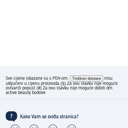
Sve cijene iskazane su s PDV-om.
Troškovi dostave
nisu
uključeni u cijenu proizvoda.
(§) Za ovu stavku nije moguće
ostvariti popust.
(#) Za ovu stavku nije moguće dobiti dm
active beauty bodove.
Kako Vam se sviđa stranica?