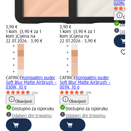
020N, 10
Obav
Dostu
3,90 €
3,90 €
1 kom. (3,90 € za 1
1 kom. (3,90 € za 1
Odabe
kom.)
Cijena na
kom.)
Cijena na
22.01.2026.: 3,90 €
22.01.2026.: 3,90 €
CATRICE
Kompaktni puder
CATRICE
Kompaktni puder
Soft Blur Matte Airbrush –
Soft Blur Matte Airbrush –
030W, 10 g
001N, 10 g
(24)
(39)
Obavijesti
Obavijesti
Dostupno za isporuku
Dostupno za isporuku
Odaberi dm trgovinu
Odaberi dm trgovinu