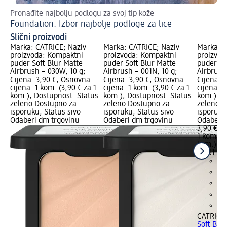
Pronađite najbolju podlogu za svoj tip kože
Tr
Foundation: Izbor najbolje podloge za lice
Ma
Slični proizvodi
Marka: CATRICE; Naziv
Marka: CATRICE; Naziv
Marka: C
proizvoda: Kompaktni
proizvoda: Kompaktni
proizvod
puder Soft Blur Matte
puder Soft Blur Matte
puder So
Airbrush – 030W, 10 g;
Airbrush – 001N, 10 g;
Airbrush
Cijena: 3,90 €; Osnovna
Cijena: 3,90 €; Osnovna
Cijena: 
cijena: 1 kom. (3,90 € za 1
cijena: 1 kom. (3,90 € za 1
cijena: 1
kom.); Dostupnost: Status
kom.); Dostupnost: Status
kom.); D
zeleno Dostupno za
zeleno Dostupno za
zeleno D
isporuku, Status sivo
isporuku, Status sivo
isporuku
Odaberi dm trgovinu
Odaberi dm trgovinu
Odaberi 
3,90 €
1 kom. (3
kom.)
Cij
22.01.202
CATRICE
Soft Blu