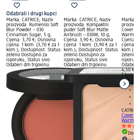
Odabrali i drugi kupci
Marka: CATRICE; Naziv
Marka: CATRICE; Naziv
Marka: C
proizvoda: Rumenilo Soft
proizvoda: Kompaktni
proizvod
Blur Powder – 030
puder Soft Blur Matte
Cover te
Cinnamon Sugar, 5 g;
Airbrush – 030W, 10 g;
Warm Bei
Cijena: 3,70 €; Osnovna
Cijena: 3,90 €; Osnovna
Cijena: 
cijena: 1 kom. (3,70 € za 1
cijena: 1 kom. (3,90 € za 1
cijena: 1
kom.); Dostupnost: Status
kom.); Dostupnost: Status
kom.); D
zeleno Dostupno za
zeleno Dostupno za
zeleno D
isporuku, Status sivo
isporuku, Status sivo
isporuku
Odaberi dm trgovinu
Odaberi dm trgovinu
Odaberi 
4,50 €
1 kom. (4
kom.)
Cij
02.05.20
CATRICE
Cover te
Warm...,
Dostu