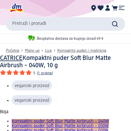
Pretraži i pronađi
Besplatna dostava za kupnju iznad 49 €
Početna
Make up
Lice
Kompaktni puderi i matiranje
CATRICE
Kompaktni puder Soft Blur Matte
Airbrush – 040W, 10 g
5
(
1 ocjena
)
veganski proizvod
veganski proizvod
Boja
Kompaktni puder Soft Blur Matte Airbrush – 040W
Kompaktni puder Soft Blur Matte Airbrush – 030W
Kompaktni puder Soft Blur Matte Airbrush – 020N