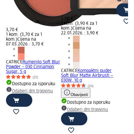
Odabe
3,90 €
1 kom. (3,90 € za 1
kom.)
Cijena na
3,70 €
22.01.2026.: 3,90 €
1 kom. (3,70 € za 1
kom.)
Cijena na
07.03.2026.: 3,70 €
CATRICE
Rumenilo Soft Blur
Powder – 030 Cinnamon
CATRICE
Kompaktni puder
Sugar, 5 g
Soft Blur Matte Airbrush –
(21)
030W, 10 g
Dostupno za isporuku
(24)
Odaberi dm trgovinu
Obavijesti
Dostupno za isporuku
Odaberi dm trgovinu