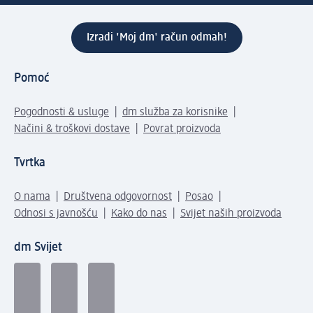
Izradi 'Moj dm' račun odmah!
Pomoć
Pogodnosti & usluge
dm služba za korisnike
Načini & troškovi dostave
Povrat proizvoda
Tvrtka
O nama
Društvena odgovornost
Posao
Odnosi s javnošću
Kako do nas
Svijet naših proizvoda
dm Svijet