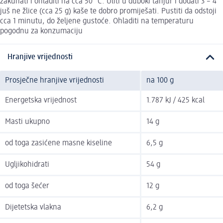
zakuhati i ohladiti na cca 50 °C. Uliti u duboki tanjur i dodati 3 – 4
juš ne žlice (cca 25 g) kaše te dobro promiješati. Pustiti da odstoji
cca 1 minutu, do željene gustoće. Ohladiti na temperaturu
pogodnu za konzumaciju
Hranjive vrijednosti
Prosječne hranjive vrijednosti
na 100 g
Energetska vrijednost
1.787 kJ / 425 kcal
Masti ukupno
14 g
od toga zasićene masne kiseline
6,5 g
Ugljikohidrati
54 g
od toga šećer
12 g
Dijetetska vlakna
6,2 g