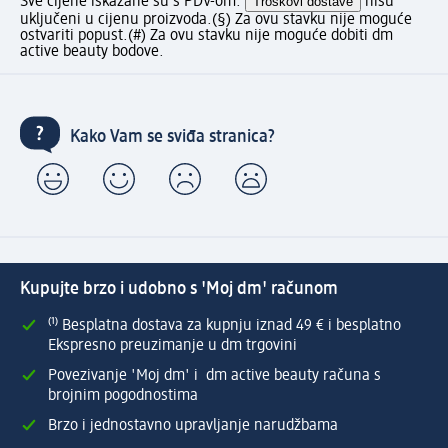
Sve cijene iskazane su s PDV-om.
Troškovi dostave
nisu
uključeni u cijenu proizvoda.
(§) Za ovu stavku nije moguće
ostvariti popust.
(#) Za ovu stavku nije moguće dobiti dm
active beauty bodove.
Kako Vam se sviđa stranica?
Kupujte brzo i udobno s 'Moj dm' računom
⁽¹⁾ Besplatna dostava za kupnju iznad 49 € i besplatno
Ekspresno preuzimanje u dm trgovini
Povezivanje 'Moj dm' i dm active beauty računa s
brojnim pogodnostima
Brzo i jednostavno upravljanje narudžbama