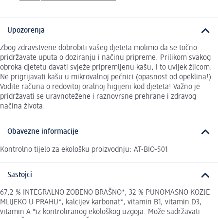
Upozorenja
Zbog zdravstvene dobrobiti vašeg djeteta molimo da se točno
pridržavate uputa o doziranju i načinu pripreme. Prilikom svakog
obroka djetetu davati svježe pripremljenu kašu, i to uvijek žlicom.
Ne prigrijavati kašu u mikrovalnoj pećnici (opasnost od opeklina!).
Vodite računa o redovitoj oralnoj higijeni kod djeteta! Važno je
pridržavati se uravnotežene i raznovrsne prehrane i zdravog
načina života.
Obavezne informacije
Kontrolno tijelo za ekološku proizvodnju: AT-BIO-501
Sastojci
67,2 % INTEGRALNO ZOBENO BRAŠNO*, 32 % PUNOMASNO KOZJE
MLIJEKO U PRAHU*, kalcijev karbonat*, vitamin B1, vitamin D3,
vitamin A *iz kontroliranog ekološkog uzgoja. Može sadržavati