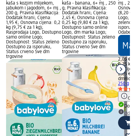
kaša s kozjim mlijekom,
kaša - banana, 6+ mj., 250
mj., 250 
jabukom i jagodom, 6+ mj.,
g; Pravna klasifikacija:
Osnovna 
200 g; Pravna klasifikacija:
Dodatak hrani; Cijena:
(8,20 € 
Dodatak hrani; Cijena:
2,45 €; Osnovna cijena:
Logo; Do
1,95 €; Osnovna cijena: 0,2
0,25 kg (9,80 € za 1 kg);
zeleno D
kg (9,75 € za 1 kg);
Dostupno samo online
isporuku
Rasprodaja Logo, Dostupno
Logo, dm marka Logo;
Odaberi 
samo online Logo;
Dostupnost: Status zeleno
Dostupnost: Status zeleno
Dostupno za isporuku,
Dostupno za isporuku,
Status crveno Sve dm
Status crveno Sve dm
trgovine
trgovine
2,05 €
0,25 kg (
kg)
Cijen
2,05 €
dmBio
Ka
250 g
Obav
Dostu
Odabe