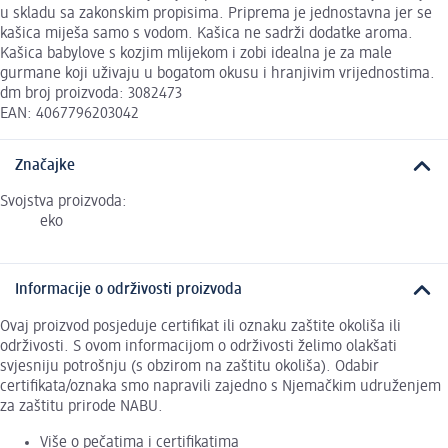
u skladu sa zakonskim propisima. Priprema je jednostavna jer se
kašica miješa samo s vodom. Kašica ne sadrži dodatke aroma.
Kašica babylove s kozjim mlijekom i zobi idealna je za male
gurmane koji uživaju u bogatom okusu i hranjivim vrijednostima.
dm broj proizvoda: 3082473
EAN: 4067796203042
Značajke
Svojstva proizvoda:
eko
Informacije o održivosti proizvoda
Ovaj proizvod posjeduje certifikat ili oznaku zaštite okoliša ili
održivosti. S ovom informacijom o održivosti želimo olakšati
svjesniju potrošnju (s obzirom na zaštitu okoliša). Odabir
certifikata/oznaka smo napravili zajedno s Njemačkim udruženjem
za zaštitu prirode NABU.
Više o pečatima i certifikatima