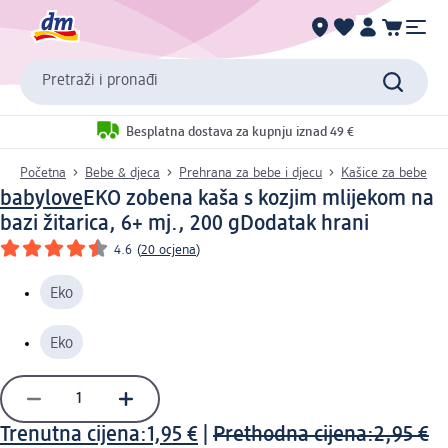
Pretraži i pronađi
Besplatna dostava za kupnju iznad 49 €
Početna
Bebe & djeca
Prehrana za bebe i djecu
Kašice za bebe
babylove
EKO zobena kaša s kozjim mlijekom na
bazi žitarica, 6+ mj., 200 g
Dodatak hrani
4.6
(
20 ocjena
)
Eko
Eko
Trenutna cijena:
1,95 €
|
Prethodna cijena:
2,95 €