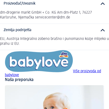
Proizvođač/Uvoznik
dm-drogerie markt GmbH + Co. KG Am dm-Platz 1, 76227
Karlsruhe, Njemačka servicecenter@dm.de
Zemlja podrijetla
EU, Austrija Integralno zobeno brašno i punomasno kozje mlijeko u
prahu iz EU.
Više proizvoda od
babylove
Naša preporuka