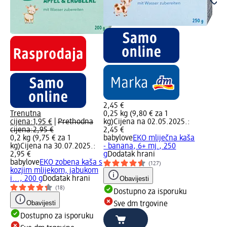
2,45 €
Trenutna
0,25 kg (9,80 € za 1
cijena:
1,95 €
|
Prethodna
kg)
Cijena na 02.05.2025.:
cijena:
2,95 €
2,45 €
0,2 kg (9,75 € za 1
babylove
EKO mliječna kaša
kg)
Cijena na 30.07.2025.:
- banana, 6+ mj., 250
2,95 €
g
Dodatak hrani
babylove
EKO zobena kaša s
(127)
kozjim mlijekom, jabukom
i..., 200 g
Dodatak hrani
Obavijesti
(18)
Dostupno za isporuku
Obavijesti
Sve dm trgovine
Dostupno za isporuku