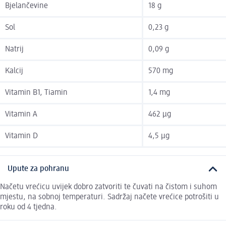
Bjelančevine
18 g
Sol
0,23 g
Natrij
0,09 g
Kalcij
570 mg
Vitamin B1, Tiamin
1,4 mg
Vitamin A
462 µg
Vitamin D
4,5 µg
Upute za pohranu
Načetu vrećicu uvijek dobro zatvoriti te čuvati na čistom i suhom
mjestu, na sobnoj temperaturi. Sadržaj načete vrećice potrošiti u
roku od 4 tjedna.