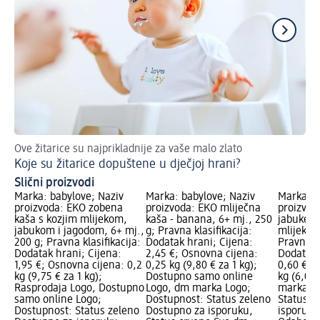
Ove žitarice su najprikladnije za vaše malo zlato
Ku
Koje su žitarice dopuštene u dječjoj hrani?
Ov
Slični proizvodi
Marka: babylove; Naziv
Marka: babylove; Naziv
Marka: b
proizvoda: EKO zobena
proizvoda: EKO mliječna
proizvod
kaša s kozjim mlijekom,
kaša - banana, 6+ mj., 250
jabuke i 
jabukom i jagodom, 6+ mj.,
g; Pravna klasifikacija:
mlijekom
200 g; Pravna klasifikacija:
Dodatak hrani; Cijena:
Pravna kl
Dodatak hrani; Cijena:
2,45 €; Osnovna cijena:
Dodatak 
1,95 €; Osnovna cijena: 0,2
0,25 kg (9,80 € za 1 kg);
0,60 €; 
kg (9,75 € za 1 kg);
Dostupno samo online
kg (6,00 
Rasprodaja Logo, Dostupno
Logo, dm marka Logo;
marka Lo
samo online Logo;
Dostupnost: Status zeleno
Status z
Dostupnost: Status zeleno
Dostupno za isporuku,
isporuku