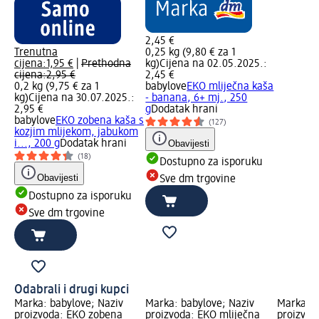
2,45 €
Trenutna
0,25 kg (9,80 € za 1
cijena:
1,95 €
|
Prethodna
kg)
Cijena na 02.05.2025.:
cijena:
2,95 €
2,45 €
0,2 kg (9,75 € za 1
babylove
EKO mliječna kaša
kg)
Cijena na 30.07.2025.:
- banana, 6+ mj., 250
2,95 €
g
Dodatak hrani
babylove
EKO zobena kaša s
(127)
kozjim mlijekom, jabukom
i..., 200 g
Dodatak hrani
Obavijesti
(18)
Dostupno za isporuku
Obavijesti
Sve dm trgovine
Dostupno za isporuku
Sve dm trgovine
Odabrali i drugi kupci
Marka: babylove; Naziv
Marka: babylove; Naziv
Marka: d
proizvoda: EKO zobena
proizvoda: EKO mliječna
proizvod