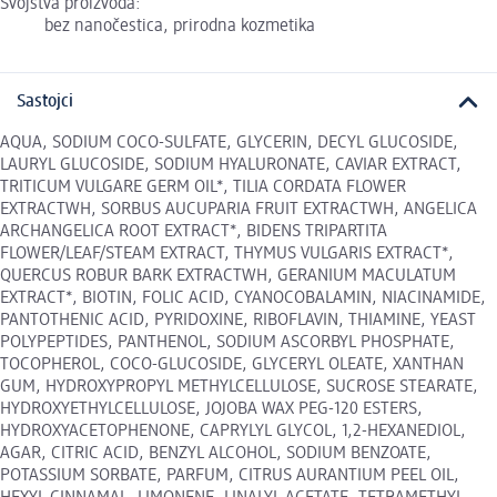
Svojstva proizvoda:
bez nanočestica, prirodna kozmetika
Sastojci
AQUA, SODIUM COCO-SULFATE, GLYCERIN, DECYL GLUCOSIDE,
LAURYL GLUCOSIDE, SODIUM HYALURONATE, CAVIAR EXTRACT,
TRITICUM VULGARE GERM OIL*, TILIA CORDATA FLOWER
EXTRACTWH, SORBUS AUCUPARIA FRUIT EXTRACTWH, ANGELICA
ARCHANGELICA ROOT EXTRACT*, BIDENS TRIPARTITA
FLOWER/LEAF/STEAM EXTRACT, THYMUS VULGARIS EXTRACT*,
QUERCUS ROBUR BARK EXTRACTWH, GERANIUM MACULATUM
EXTRACT*, BIOTIN, FOLIC ACID, CYANOCOBALAMIN, NIACINAMIDE,
PANTOTHENIC ACID, PYRIDOXINE, RIBOFLAVIN, THIAMINE, YEAST
POLYPEPTIDES, PANTHENOL, SODIUM ASCORBYL PHOSPHATE,
TOCOPHEROL, COCO-GLUCOSIDE, GLYCERYL OLEATE, XANTHAN
GUM, HYDROXYPROPYL METHYLCELLULOSE, SUCROSE STEARATE,
HYDROXYETHYLCELLULOSE, JOJOBA WAX PEG-120 ESTERS,
HYDROXYACETOPHENONE, CAPRYLYL GLYCOL, 1,2-HEXANEDIOL,
AGAR, CITRIC ACID, BENZYL ALCOHOL, SODIUM BENZOATE,
POTASSIUM SORBATE, PARFUM, CITRUS AURANTIUM PEEL OIL,