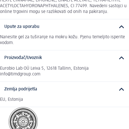
HEXYL CINNAMAL, LIMONENE, LINALYL ACETATE, TETRAMETHYL
ACETYLOCTAHYDRONAPHTHALENES, CI 77499. Navedeni sastojci u
online trgovini mogu se razlikovati od onih na pakiranju.
Upute za uporabu
Nanesite gel za tuširanje na mokru kožu. Pjenu temeljito isperite
vodom.
Proizvođač/Uvoznik
Eurobio Lab OÜ Leiva 5, 12618 Tallinn, Estonija
info@timdgroup.com
Zemlja podrijetla
EU, Estonija