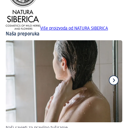
Više proizvoda od NATURA SIBERICA
Naša preporuka
Naši savjeti za pravilno tuširanje
Šte