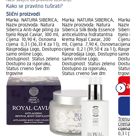
Kako se pravilno tuširati?
Pr
Slični proizvodi
Marka: NATURA SIBERICA;
Marka: NATURA SIBERICA;
Marka: 
Naziv proizvoda: Natura
Naziv proizvoda: Natura
Naziv pr
Siberica Anti-Age piling za
Siberica Silk Body Essence
Siberica
tijelo Royal Caviar, 300 ml;
anticelulitna hidratantna
tijelo Ro
Cijena: 10,90 €; Osnovna
krema Royal Caviar, 200
Cijena: 
cijena: 0,3 l (36,33 € za 1 l);
ml; Cijena: 7,90 €; Osnovna
cijena: 0,
Rasprodaja Logo, Dostupno
cijena: 0,2 l (39,50 € za 1 l);
Rasproda
samo online Logo;
Rasprodaja Logo, Dostupno
samo onl
Dostupnost: Status zeleno
samo online Logo;
Dostupno
Dostupno za isporuku,
Dostupnost: Status zeleno
Dostupno
Status crveno Sve dm
Dostupno za isporuku,
Status c
trgovine
Status crveno Sve dm
trgovine
Trenutn
cijena:
9,
cijena:
21
0,3 l (33,