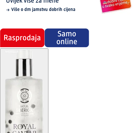
Uvijek više za mene
Više o dm jamstvu dobrih cijena