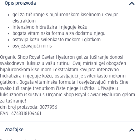
Opis proizvoda
gel za tuširanje s hijaluronskom kiselinom i kavijar
ekstraktom
intenzivno hidratizira i njeguje kožu
bogata vitaminska formula za dodatnu njegu
ostavlja kožu svilenkasto mekom i glatkom
osvježavajući miris
Organic Shop Royal Caviar Hyaluron gel za tuširanje donosi
svakodnevni luksuz u vašu rutinu. Ovaj mirisni gel obogaćen
hijaluronskom kiselinom i ekstraktom kavijara intenzivno
hidratizira i njeguje kožu, ostavljajući je svilenkasto mekom i
glatkom. Bogata vitaminska formula i osvježavajući miris čine
svako tuširanje trenutkom čiste njege i užitka. Uživajte u
luksuznom iskustvu s Organic Shop Royal Caviar Hyaluron gelom
za tuširanje!
dm broj proizvoda: 3077956
EAN: 4743318104461
Značajke