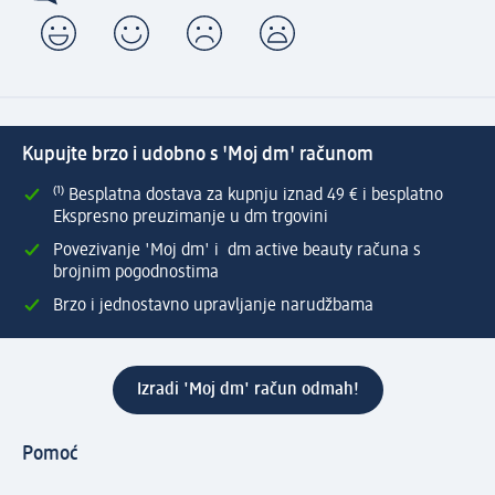
Kupujte brzo i udobno s 'Moj dm' računom
⁽¹⁾ Besplatna dostava za kupnju iznad 49 € i besplatno
Ekspresno preuzimanje u dm trgovini
Povezivanje 'Moj dm' i dm active beauty računa s
brojnim pogodnostima
Brzo i jednostavno upravljanje narudžbama
Izradi 'Moj dm' račun odmah!
Pomoć