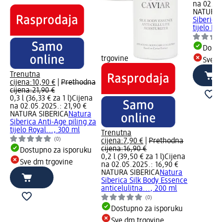
na 02.05
NATURA 
Siberica
tijelo Ro
Dostu
trgovine
Sve d
Trenutna
cijena:
10,90 €
|
Prethodna
cijena:
21,90 €
0,3 l (36,33 € za 1 l)
Cijena
na 02.05.2025.: 21,90 €
NATURA SIBERICA
Natura
Siberica Anti-Age piling za
tijelo Royal..., 300 ml
Trenutna
(0)
cijena:
7,90 €
|
Prethodna
cijena:
16,90 €
Dostupno za isporuku
0,2 l (39,50 € za 1 l)
Cijena
Sve dm trgovine
na 02.05.2025.: 16,90 €
NATURA SIBERICA
Natura
Siberica Silk Body Essence
anticelulitna..., 200 ml
(0)
Dostupno za isporuku
Sve dm trgovine