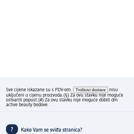
Sve cijene iskazane su s PDV-om.
Troškovi dostave
nisu
uključeni u cijenu proizvoda.
(§) Za ovu stavku nije moguće
ostvariti popust.
(#) Za ovu stavku nije moguće dobiti dm
active beauty bodove.
Kako Vam se sviđa stranica?