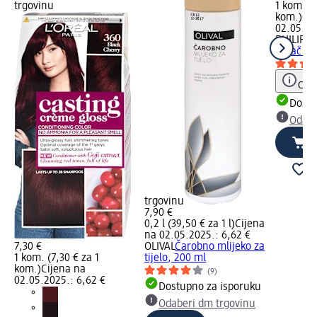
trgovinu
1 kom. (2
kom.)
Cij
02.05.20
PHILIPS
brijač In
Obav
Dostu
Odabe
trgovinu
7,90 €
0,2 l (39,50 € za 1 l)
Cijena
na 02.05.2025.: 6,62 €
7,30 €
OLIVAL
Čarobno mlijeko za
1 kom. (7,30 € za 1
tijelo, 200 ml
kom.)
Cijena na
(9)
02.05.2025.: 6,62 €
Dostupno za isporuku
Odaberi dm trgovinu