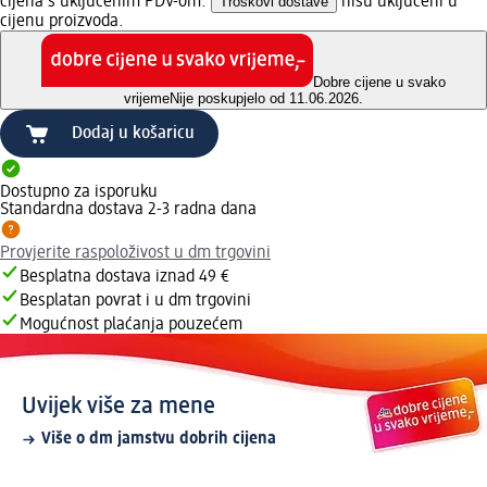
cijena s uključenim PDV-om.
Troškovi dostave
nisu uključeni u
cijenu proizvoda.
Dobre cijene u svako
vrijeme
Nije poskupjelo od 11.06.2026.
Dodaj u košaricu
Dostupno za isporuku
Standardna dostava 2-3 radna dana
Provjerite raspoloživost u dm trgovini
Besplatna dostava iznad 49 €
Besplatan povrat i u dm trgovini
Mogućnost plaćanja pouzećem
Uvijek više za mene
Više o dm jamstvu dobrih cijena