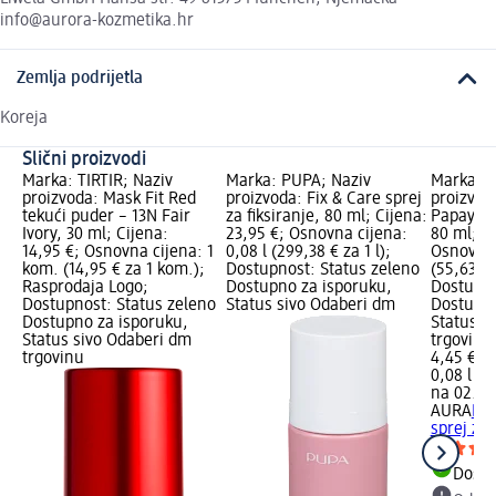
info@aurora-kozmetika.hr
Zemlja podrijetla
Koreja
Slični proizvodi
Marka: TIRTIR; Naziv
Marka: PUPA; Naziv
Marka: A
proizvoda: Mask Fit Red
proizvoda: Fix & Care sprej
proizvod
tekući puder – 13N Fair
za fiksiranje, 80 ml; Cijena:
Papaya sp
Ivory, 30 ml; Cijena:
23,95 €; Osnovna cijena:
80 ml; Ci
14,95 €; Osnovna cijena: 1
0,08 l (299,38 € za 1 l);
Osnovna 
kom. (14,95 € za 1 kom.);
Dostupnost: Status zeleno
(55,63 € z
Rasprodaja Logo;
Dostupno za isporuku,
Dostupno
Dostupnost: Status zeleno
Status sivo Odaberi dm
Dostupno
Dostupno za isporuku,
Status s
Status sivo Odaberi dm
trgovinu
trgovinu
4,45 €
0,08 l (55
na 02.05
AURA
Fix
sprej za 
Dostu