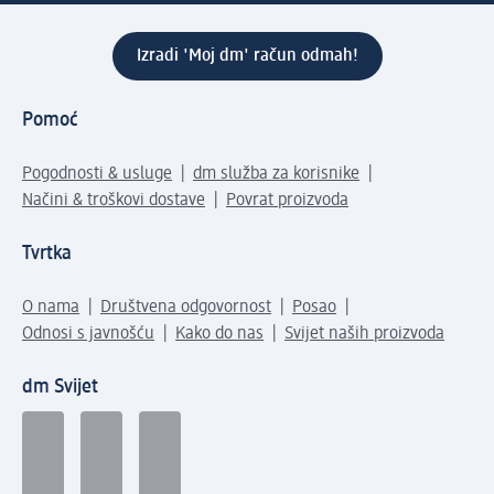
Izradi 'Moj dm' račun odmah!
Pomoć
Pogodnosti & usluge
dm služba za korisnike
Načini & troškovi dostave
Povrat proizvoda
Tvrtka
O nama
Društvena odgovornost
Posao
Odnosi s javnošću
Kako do nas
Svijet naših proizvoda
dm Svijet