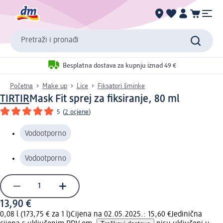
Pretraži i pronađi
Besplatna dostava za kupnju iznad 49 €
Početna
Make up
Lice
Fiksatori šminke
TIRTIR
Mask Fit sprej za fiksiranje, 80 ml
5
(
2 ocjene
)
Vodootporno
Vodootporno
13,90 €
0,08 l (173,75 € za 1 l)
Cijena na 02.05.2025.: 15,60 €
Jedinična