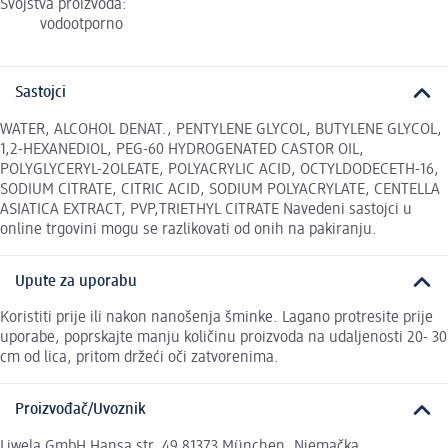
Svojstva proizvoda:
vodootporno
Sastojci
WATER, ALCOHOL DENAT., PENTYLENE GLYCOL, BUTYLENE GLYCOL,
1,2-HEXANEDIOL, PEG-60 HYDROGENATED CASTOR OIL,
POLYGLYCERYL-2OLEATE, POLYACRYLIC ACID, OCTYLDODECETH-16,
SODIUM CITRATE, CITRIC ACID, SODIUM POLYACRYLATE, CENTELLA
ASIATICA EXTRACT, PVP,TRIETHYL CITRATE Navedeni sastojci u
online trgovini mogu se razlikovati od onih na pakiranju.
Upute za uporabu
Koristiti prije ili nakon nanošenja šminke. Lagano protresite prije
uporabe, poprskajte manju količinu proizvoda na udaljenosti 20- 30
cm od lica, pritom držeći oči zatvorenima.
Proizvođač/Uvoznik
Liwela GmbH Hansa str. 49 81373 München, Njemačka