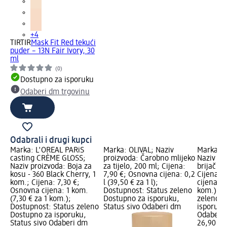
+4
TIRTIR
Mask Fit Red tekući
puder – 13N Fair Ivory, 30
ml
(0)
Dostupno za isporuku
Odaberi dm trgovinu
Odabrali i drugi kupci
Marka: L'ORÉAL PARiS
Marka: OLIVAL; Naziv
Marka: P
casting CRÈME GLOSS;
proizvoda: Čarobno mlijeko
Naziv pr
Naziv proizvoda: Boja za
za tijelo, 200 ml; Cijena:
brijač In
kosu - 360 Black Cherry, 1
7,90 €; Osnovna cijena: 0,2
Cijena: 
kom.; Cijena: 7,30 €;
l (39,50 € za 1 l);
cijena: 1
Osnovna cijena: 1 kom.
Dostupnost: Status zeleno
kom.); D
(7,30 € za 1 kom.);
Dostupno za isporuku,
zeleno D
Dostupnost: Status zeleno
Status sivo Odaberi dm
isporuku
Dostupno za isporuku,
Odaberi 
Status sivo Odaberi dm
26,90 €