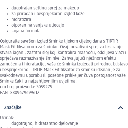
dugotrajan setting sprej za makeup
za prirodan i besprijekoran izgled kože
hidratizira
otporan na vanjske utjecaje
lagana formula
Osigurajte savršen izgled šminke tijekom cijelog dana s TIRTIR
Mask Fit fiksatorom za šminku. Ovaj inovativni sprej za fiksiranje
stvara lagani, zaštitni sloj koji kontrolira masnoću, odolijeva vlazi i
sprječava razmazivanje šminke. Zahvaljujući nježnom efektu
zamućenja i hidratacije, vaša će šminka izgledati prirodno, blistavo
i besprijekorno. TIRTIR Mask Fit fiksator za šminku idealan je za
svakodnevnu uporabu ili posebne prilike jer čuva postojanost vaše
šminke čak i u najzahtjevnijim uvjetima.
dm broj proizvoda: 3059275
EAN: 8809679699612
Značajke
Učinak:
dugotrajno, hidratantno djelovanje