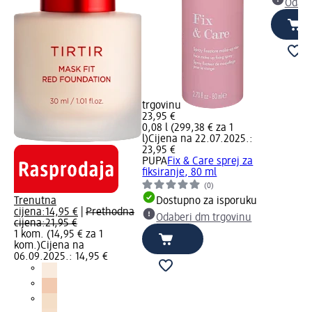
Odabe
trgovinu
23,95 €
0,08 l (299,38 € za 1
l)
Cijena na 22.07.2025.:
23,95 €
PUPA
Fix & Care sprej za
fiksiranje, 80 ml
(0)
Trenutna
Dostupno za isporuku
cijena:
14,95 €
|
Prethodna
Odaberi dm trgovinu
cijena:
21,95 €
1 kom. (14,95 € za 1
kom.)
Cijena na
06.09.2025.: 14,95 €