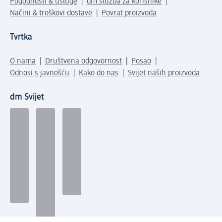
Pogodnosti & usluge
dm služba za korisnike
Načini & troškovi dostave
Povrat proizvoda
Tvrtka
O nama
Društvena odgovornost
Posao
Odnosi s javnošću
Kako do nas
Svijet naših proizvoda
dm Svijet