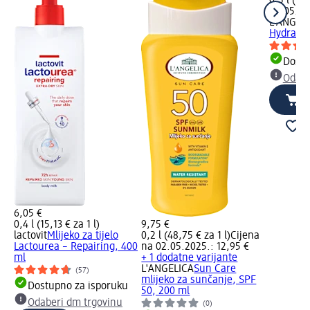
0,5 l (5,0
02.05.20
L'ANGEL
Hydra Sk
Dostu
Odabe
6,05 €
0,4 l (15,13 € za 1 l)
9,75 €
lactovit
Mlijeko za tijelo
0,2 l (48,75 € za 1 l)
Cijena
Lactourea – Repairing, 400
na 02.05.2025.: 12,95 €
ml
+ 1 dodatne varijante
L'ANGELICA
Sun Care
(57)
mlijeko za sunčanje, SPF
Dostupno za isporuku
50, 200 ml
Odaberi dm trgovinu
(0)