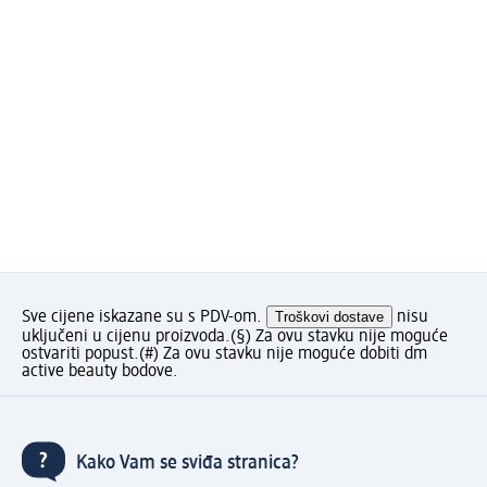
Sve cijene iskazane su s PDV-om.
Troškovi dostave
nisu
uključeni u cijenu proizvoda.
(§) Za ovu stavku nije moguće
ostvariti popust.
(#) Za ovu stavku nije moguće dobiti dm
active beauty bodove.
Kako Vam se sviđa stranica?