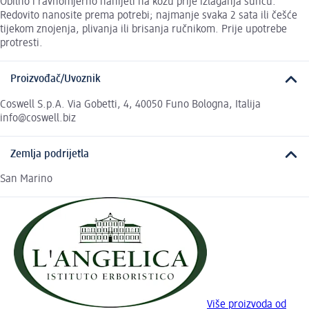
Obilno i ravnomjerno nanijeti na kožu prije izlaganja suncu.
Redovito nanosite prema potrebi; najmanje svaka 2 sata ili češće
tijekom znojenja, plivanja ili brisanja ručnikom. Prije upotrebe
protresti.
Proizvođač/Uvoznik
Coswell S.p.A. Via Gobetti, 4, 40050 Funo Bologna, Italija
info@coswell.biz
Zemlja podrijetla
San Marino
Više proizvoda od