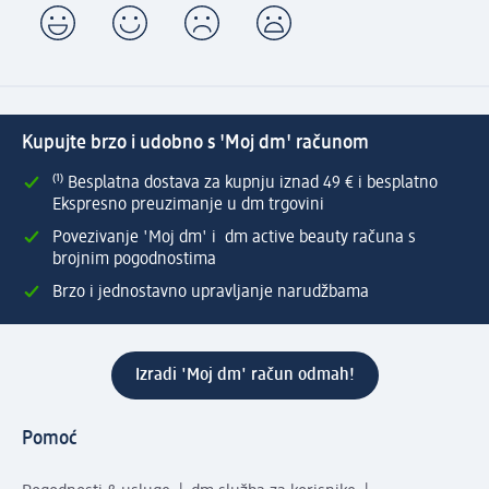
Kupujte brzo i udobno s 'Moj dm' računom
⁽¹⁾ Besplatna dostava za kupnju iznad 49 € i besplatno
Ekspresno preuzimanje u dm trgovini
Povezivanje 'Moj dm' i dm active beauty računa s
brojnim pogodnostima
Brzo i jednostavno upravljanje narudžbama
Izradi 'Moj dm' račun odmah!
Pomoć