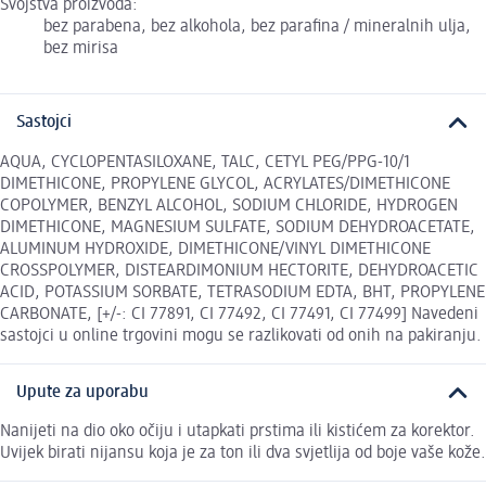
Svojstva proizvoda:
bez parabena, bez alkohola, bez parafina / mineralnih ulja,
bez mirisa
Sastojci
AQUA, CYCLOPENTASILOXANE, TALC, CETYL PEG/PPG-10/1
DIMETHICONE, PROPYLENE GLYCOL, ACRYLATES/DIMETHICONE
COPOLYMER, BENZYL ALCOHOL, SODIUM CHLORIDE, HYDROGEN
DIMETHICONE, MAGNESIUM SULFATE, SODIUM DEHYDROACETATE,
ALUMINUM HYDROXIDE, DIMETHICONE/VINYL DIMETHICONE
CROSSPOLYMER, DISTEARDIMONIUM HECTORITE, DEHYDROACETIC
ACID, POTASSIUM SORBATE, TETRASODIUM EDTA, BHT, PROPYLENE
CARBONATE, [+/-: CI 77891, CI 77492, CI 77491, CI 77499] Navedeni
sastojci u online trgovini mogu se razlikovati od onih na pakiranju.
Upute za uporabu
Nanijeti na dio oko očiju i utapkati prstima ili kistićem za korektor.
Uvijek birati nijansu koja je za ton ili dva svjetlija od boje vaše kože.