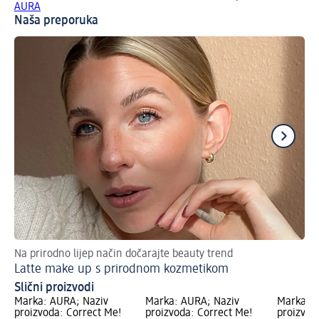
AURA
Naša preporuka
Na prirodno lijep način dočarajte beauty trend
Ala
Latte make up s prirodnom kozmetikom
Pr
Slični proizvodi
Marka: AURA; Naziv
Marka: AURA; Naziv
Marka: A
proizvoda: Correct Me!
proizvoda: Correct Me!
proizvod