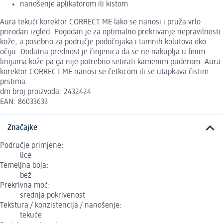
nanošenje aplikatorom ili kistom
Aura tekući korektor CORRECT ME lako se nanosi i pruža vrlo
prirodan izgled. Pogodan je za optimalno prekrivanje nepravilnosti
kože, a posebno za područje podočnjaka i tamnih kolutova oko
očiju. Dodatna prednost je činjenica da se ne nakuplja u finim
linijama kože pa ga nije potrebno setirati kamenim puderom. Aura
korektor CORRECT ME nanosi se četkicom ili se utapkava čistim
prstima.
dm broj proizvoda: 2432424
EAN: 86033633
Značajke
Područje primjene:
lice
Temeljna boja:
bež
Prekrivna moć:
srednja pokrivenost
Tekstura / konzistencija / nanošenje:
tekuće