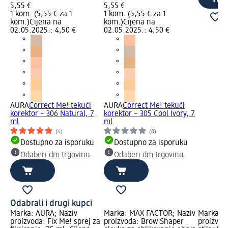
5,55 €
5,55 €
1 kom. (5,55 € za 1
1 kom. (5,55 € za 1
kom.)
Cijena na
kom.)
Cijena na
02.05.2025.: 4,50 €
02.05.2025.: 4,50 €
AURA
Correct Me! tekući
AURA
Correct Me! tekući
korektor – 306 Natural, 7
korektor – 305 Cool Ivory, 7
ml
ml
(4)
(0)
Dostupno za isporuku
Dostupno za isporuku
Odaberi dm trgovinu
Odaberi dm trgovinu
Odabrali i drugi kupci
Marka: AURA; Naziv
Marka: MAX FACTOR; Naziv
Marka: C
proizvoda: Fix Me! sprej za
proizvoda: Brow Shaper
proizvod