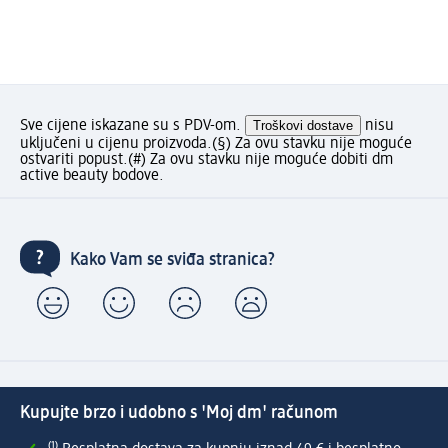
Sve cijene iskazane su s PDV-om.
Troškovi dostave
nisu
uključeni u cijenu proizvoda.
(§) Za ovu stavku nije moguće
ostvariti popust.
(#) Za ovu stavku nije moguće dobiti dm
active beauty bodove.
Kako Vam se sviđa stranica?
Kupujte brzo i udobno s 'Moj dm' računom