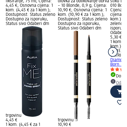
fiksiranje, 75 ml; Cijena:
olovka za oblikovanje obrva
stiku Di
4,45 €; Osnovna cijena: 1
– 10 Blonde, 0,9 g; Cijena:
010 Born 
kom. (4,45 € za 1 kom.);
10,90 €; Osnovna cijena: 1
Cijena: 
Dostupnost: Status zeleno
kom. (10,90 € za 1 kom.);
cijena: 1
Dostupno za isporuku,
Dostupnost: Status zeleno
kom.); D
Status sivo Odaberi dm
Dostupno za isporuku,
zeleno D
Status sivo Odaberi dm
isporuku
Odaberi 
5,30 €
1 kom. (5
kom.)
Cij
07.03.20
CATRICE
Diamond 
Born..., 
Dostu
Odabe
trgovinu
4,45 €
trgovinu
1 kom. (4,45 € za 1
10,90 €