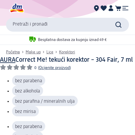
Pretraži i pronađi
Besplatna dostava za kupnju iznad 49 €
Početna
Make up
Lice
Korektori
AURA
Correct Me! tekući korektor – 304 Fair, 7 ml
0
(
Ocijenite proizvod
)
bez parabena
bez alkohola
bez parafina / mineralnih ulja
bez mirisa
bez parabena