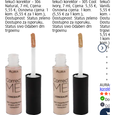
tekući korektor – 306
tekući korektor – 305 Cool
tekući ko
Natural, 7 ml; Cijena:
Ivory, 7 ml; Cijena: 5,55 €;
Vanilla, 
5,55 €; Osnovna cijena: 1
Osnovna cijena: 1 kom.
5,55 €; 
kom. (5,55 € za 1 kom.);
(5,55 € za 1 kom.);
kom. (5,
Dostupnost: Status zeleno
Dostupnost: Status zeleno
Dostupno
Dostupno za isporuku,
Dostupno za isporuku,
Dostupno
Status sivo Odaberi dm
Status sivo Odaberi dm
Status s
trgovinu
trgovinu
trgovinu
5,55 €
1 kom. (5
kom.)
Cij
02.05.20
AURA
Cor
korektor 
Dostu
Odabe