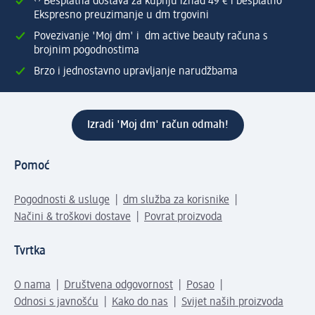
⁽¹⁾ Besplatna dostava za kupnju iznad 49 € i besplatno
Ekspresno preuzimanje u dm trgovini
Povezivanje 'Moj dm' i dm active beauty računa s
brojnim pogodnostima
Brzo i jednostavno upravljanje narudžbama
Izradi 'Moj dm' račun odmah!
Pomoć
Pogodnosti & usluge
dm služba za korisnike
Načini & troškovi dostave
Povrat proizvoda
Tvrtka
O nama
Društvena odgovornost
Posao
Odnosi s javnošću
Kako do nas
Svijet naših proizvoda