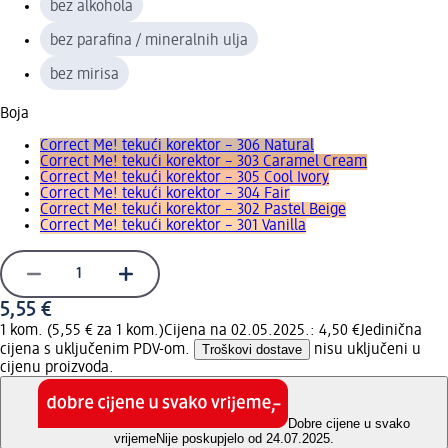
bez alkohola
bez parafina / mineralnih ulja
bez mirisa
Boja
Correct Me! tekući korektor – 306 Natural
Correct Me! tekući korektor – 303 Caramel Cream
Correct Me! tekući korektor – 305 Cool Ivory
Correct Me! tekući korektor – 304 Fair
Correct Me! tekući korektor – 302 Pastel Beige
Correct Me! tekući korektor – 301 Vanilla
5,55 €
1 kom. (5,55 € za 1 kom.)
Cijena na 02.05.2025.: 4,50 €
Jedinična
cijena s uključenim PDV-om.
Troškovi dostave
nisu uključeni u
cijenu proizvoda.
Dobre cijene u svako
vrijeme
Nije poskupjelo od 24.07.2025.