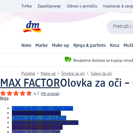
Tvrtka
Zapošljavanje
Odnosi s javnošću
Inspiracije & savje
Pretraži i
Novo
Marke
Make up
Njega & parfemi
Kosa
Mušk
Besplatna dostava za kupnju iznad
Početna
Make up
Šminka za oči
Tuševi za oči
MAX FACTOR
Olovka za oči –
4.7
(
99 ocjena
)
Boja
Olovka za oči – 080 Cobalt Blue
Olovka za oči – 020 Black
Olovka za oči – 060 Ice Blue
Olovka za oči – 050 Charcoal Grey
Olovka za oči – 030 Brown
Olovka za oči – 070 Olive