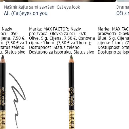
Našminkajte sami savršeni Cat eye look
Drama
All (Cat)eyes on you
Oči si
 Naziv
Marka: MAX FACTOR; Naziv
Marka: MAX FAC
 oči – 050
proizvoda: Olovka za oči – 070
proizvoda: Olovk
ijena: 7,50 €;
Olive, 5 g; Cijena: 7,50 €; Osnovna
Blue, 5 g; Cijen
m. (7,50 € za 1
cijena: 1 kom. (7,50 € za 1 kom.);
cijena: 1 kom. (7
Status zeleno
Dostupnost: Status zeleno
Dostupnost: Sta
, Status sivo
Dostupno za isporuku, Status sivo
Dostupno za isp