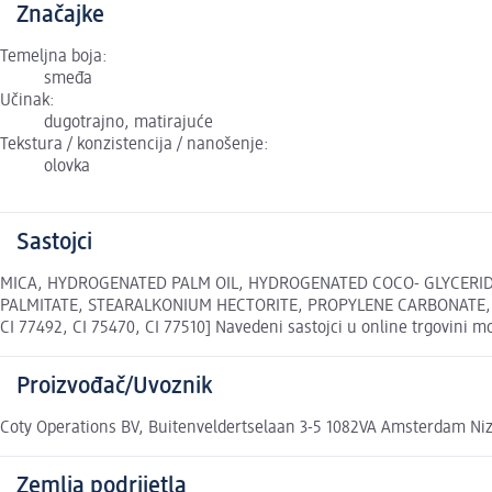
Značajke
Temeljna boja:
smeđa
Učinak:
dugotrajno, matirajuće
Tekstura / konzistencija / nanošenje:
olovka
Sastojci
MICA, HYDROGENATED PALM OIL, HYDROGENATED COCO- GLYCERID
PALMITATE, STEARALKONIUM HECTORITE, PROPYLENE CARBONATE, LECI
CI 77492, CI 75470, CI 77510] Navedeni sastojci u online trgovini m
Proizvođač/Uvoznik
Coty Operations BV, Buitenveldertselaan 3-5 1082VA Amsterdam N
Zemlja podrijetla