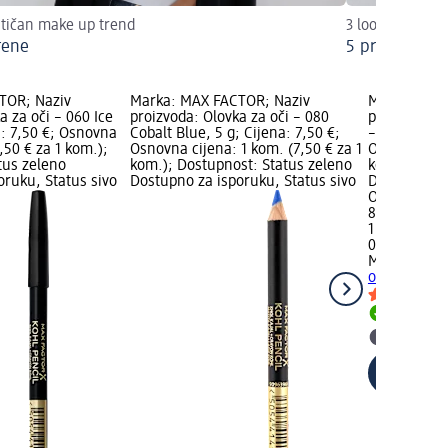
tičan make up trend
3 looka uz samo
rene
5 proizvoda - 
TOR; Naziv
Marka: MAX FACTOR; Naziv
Marka: MAX
a za oči – 060 Ice
proizvoda: Olovka za oči – 080
proizvoda: K
a: 7,50 €; Osnovna
Cobalt Blue, 5 g; Cijena: 7,50 €;
– 001 Black,
,50 € za 1 kom.);
Osnovna cijena: 1 kom. (7,50 € za 1
Osnovna cije
tus zeleno
kom.); Dostupnost: Status zeleno
kom.); Dost
oruku, Status sivo
Dostupno za isporuku, Status sivo
Dostupno za
Odaberi dm 
8,90 €
1 kom. (8,90
02.05.2025.
MAX FACTO
oči – 001 Bl
Dostupno
Odaberi 