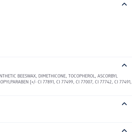
YNTHETIC BEESWAX, DIMETHICONE, TOCOPHEROL, ASCORBYL
PARABEN [+/- CI 77891, CI 77499, CI 77007, CI 77742, CI 77491,