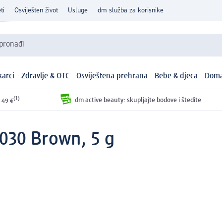
ti
Osviješten život
Usluge
dm služba za korisnike
 pronađi
arci
Zdravlje & OTC
Osviještena prehrana
Bebe & djeca
Doma
(1)
dm active beauty: skupljajte bodove i štedite
 49 €
 030 Brown, 5 g