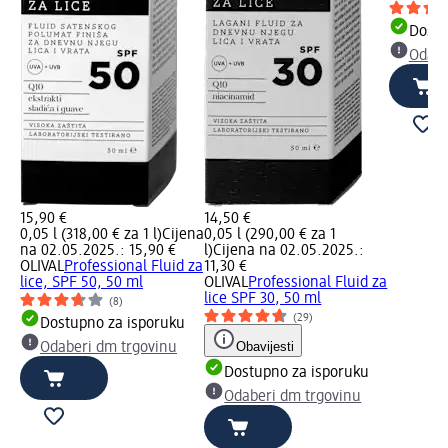
Dostu
Odabe
15,90 €
14,50 €
0,05 l (318,00 € za 1 l)
Cijena
0,05 l (290,00 € za 1
na 02.05.2025.: 15,90 €
l)
Cijena na 02.05.2025.:
OLIVAL
Professional Fluid za
11,30 €
lice, SPF 50, 50 ml
OLIVAL
Professional Fluid za
lice SPF 30, 50 ml
(8)
(29)
Dostupno za isporuku
Obavijesti
Odaberi dm trgovinu
Dostupno za isporuku
Odaberi dm trgovinu