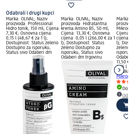
Odabrali i drugi kupci
Marka: OLIVAL; Naziv
Marka: OLIVAL; Naziv
Marka: O
proizvoda: Professional
proizvoda: Hidratantna
proizvod
Hidro tonik, 150 ml; Cijena:
krema Amino B5, 50 ml;
Mikroemu
7,30 €; Osnovna cijena:
Cijena: 13,30 €; Osnovna
Cijena: 
0,15 l (48,67 € za 1 l);
cijena: 0,05 l (266,00 € za 1
cijena: 0
Dostupnost: Status zeleno
l); Dostupnost: Status
l); Dost
Dostupno za isporuku,
zeleno Dostupno za
zeleno D
Status sivo Odaberi dm
isporuku, Status sivo
isporuku
Odaberi dm trgovinu
Odaberi 
11,50 €
0,15 l (76
OLIVAL
Pr
Mikroemu
Dostu
Odabe