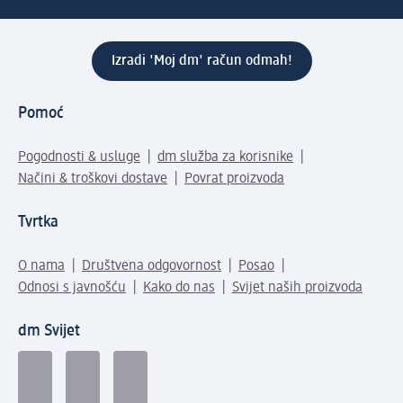
Izradi 'Moj dm' račun odmah!
Pomoć
Pogodnosti & usluge
dm služba za korisnike
Načini & troškovi dostave
Povrat proizvoda
Tvrtka
O nama
Društvena odgovornost
Posao
Odnosi s javnošću
Kako do nas
Svijet naših proizvoda
dm Svijet