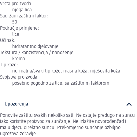
Vrsta proizvoda:
njega lica
Sadržani zaštitni faktor:
50
Područje primjene:
lice
Učinak:
hidratantno djelovanje
Tekstura / konzistencija / nanošenje:
krema
Tip kože:
normalna/svaki tip kože, masna koža, mješovita koža
Svojstva proizvoda:
posebno pogodno za lice, sa zaštitnim faktorom
Upozorenja
Ponovite zaštitu svakih nekoliko sati. Ne ostajte predugo na suncu
iako koristite proizvod za sunčanje. Ne izlažite novorođenčad i
malu djecu direktno suncu. Prekomjerno sunčanje ozbiljno
ugrožava zdravlje.