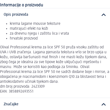
Informacije o proizvodu
Opis proizvoda
krema lagane mousse teksture
matirajući efekt na koži
za dnevnu njegu i zaštitu lica i vrata
hrvatski proizvod
Olival Professional krema za lice SPF 50 pruža visoku zaštitu od
UVA i UVB zračenja. Lagana pjenasta tekstura vrlo se brzo upija u
kožu, ostavlja baršunasti mat finish i ne masti kožu tijekom dana,
zbog čega je idealna za sve tipove kože uključujući mješovitu i
masnu. Može se koristiti kao podloga za šminku. Olival
Professional krema za lice SPF 50 ne sadrži dodane boje i mirise, a
obogaćena je niacinamidom i koenzimom Q10 za blistavost tena i
antioksidativni učinak tijekom dana.
dm broj proizvoda: 2423309
EAN: 3858892693551
Značajke