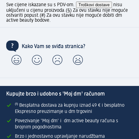
Sve cijene iskazane su s PDV-om.
Troškovi dostave
nisu
uključeni u cijenu proizvoda.
(§) Za ovu stavku nije moguće
ostvariti popust.
(#) Za ovu stavku nije moguće dobiti dm
active beauty bodove.
Kako Vam se sviđa stranica?
Kupujte brzo i udobno s 'Moj dm' računom
⁽¹⁾ Besplatna dostava za kupnju iznad 49 € i besplatno
Ekspresno preuzimanje u dm trgovini
Povezivanje 'Moj dm' i dm active beauty računa s
brojnim pogodnostima
Brzo i jednostavno upravljanje narudžbama