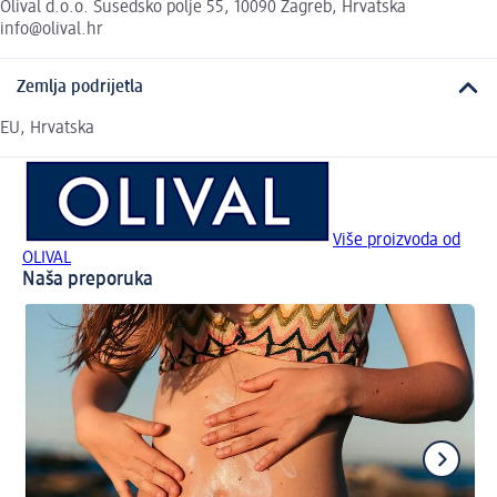
Olival d.o.o. Susedsko polje 55, 10090 Zagreb, Hrvatska
info@olival.hr
Zemlja podrijetla
EU, Hrvatska
Više proizvoda od
OLIVAL
Naša preporuka