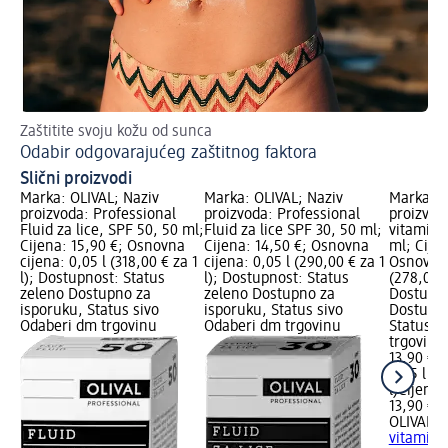
Zaštitite svoju kožu od sunca
Otk
Odabir odgovarajućeg zaštitnog faktora
Do
Slični proizvodi
Marka: OLIVAL; Naziv
Marka: OLIVAL; Naziv
Marka: O
proizvoda: Professional
proizvoda: Professional
proizvod
Fluid za lice, SPF 50, 50 ml;
Fluid za lice SPF 30, 50 ml;
vitamins
Cijena: 15,90 €; Osnovna
Cijena: 14,50 €; Osnovna
ml; Cijen
cijena: 0,05 l (318,00 € za 1
cijena: 0,05 l (290,00 € za 1
Osnovna 
l); Dostupnost: Status
l); Dostupnost: Status
(278,00 €
zeleno Dostupno za
zeleno Dostupno za
Dostupno
isporuku, Status sivo
isporuku, Status sivo
Dostupno
Odaberi dm trgovinu
Odaberi dm trgovinu
Status s
trgovinu
13,90 €
0,05 l (2
l)
Cijena 
13,90 €
OLIVAL
Pr
vitamins