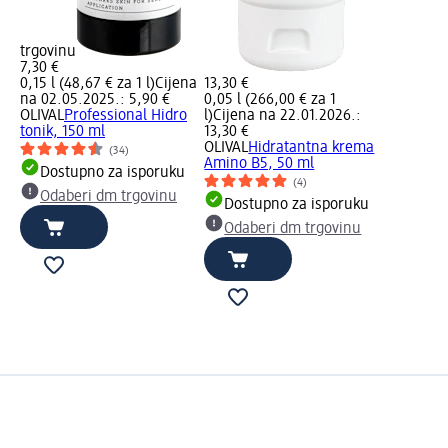
trgovinu
7,30 €
0,15 l (48,67 € za 1 l)
Cijena
13,30 €
na 02.05.2025.: 5,90 €
0,05 l (266,00 € za 1
OLIVAL
Professional Hidro
l)
Cijena na 22.01.2026.:
tonik, 150 ml
13,30 €
OLIVAL
Hidratantna krema
(34)
Amino B5, 50 ml
Dostupno za isporuku
(4)
Odaberi dm trgovinu
Dostupno za isporuku
Odaberi dm trgovinu