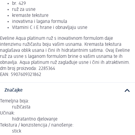
br. 429
ruž za usne
kremaste teksture
inovativna i lagana formula
Vitamini C i E hrane i obnavljaju usne
Eveline Aqua platinum ruž s inovativnom formulom daje
intenzivnu ružičastu boju vašim usnama. Kremasta tekstura
naglašava oblik usana i čini ih hidratantnim satima. Ovaj Eveline
ruž za usne s laganom formulom brine o vašim usnama te ih
obnavlja. Aqua platinum ruž zaglađuje usne i čini ih atraktivnim.
dm broj proizvoda: 2285364
EAN: 5907609321862
Značajke
Temeljna boja:
ružičasta
Učinak:
hidratantno djelovanje
Tekstura / konzistencija / nanošenje:
stick