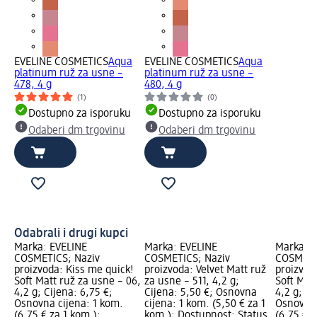
EVELINE COSMETICS
Aqua
EVELINE COSMETICS
Aqua
platinum ruž za usne –
platinum ruž za usne –
478, 4 g
480, 4 g
(1)
(0)
Dostupno za isporuku
Dostupno za isporuku
Odaberi dm trgovinu
Odaberi dm trgovinu
Odabrali i drugi kupci
Marka: EVELINE
Marka: EVELINE
Marka: E
COSMETICS; Naziv
COSMETICS; Naziv
COSMETI
proizvoda: Kiss me quick!
proizvoda: Velvet Matt ruž
proizvod
Soft Matt ruž za usne – 06,
za usne – 511, 4,2 g;
Soft Mat
4,2 g; Cijena: 6,75 €;
Cijena: 5,50 €; Osnovna
4,2 g; Ci
Osnovna cijena: 1 kom.
cijena: 1 kom. (5,50 € za 1
Osnovna 
(6,75 € za 1 kom.);
kom.); Dostupnost: Status
(6,75 € z