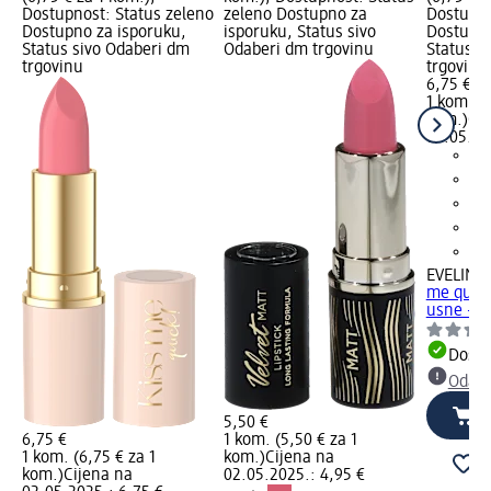
Dostupnost: Status zeleno
zeleno Dostupno za
Dostupno
Dostupno za isporuku,
isporuku, Status sivo
Dostupno
Status sivo Odaberi dm
Odaberi dm trgovinu
Status s
trgovinu
trgovinu
6,75 €
1 kom. (6
kom.)
Cij
02.05.20
EVELINE
me quick
usne – 0
Dostu
Odabe
5,50 €
6,75 €
1 kom. (5,50 € za 1
1 kom. (6,75 € za 1
kom.)
Cijena na
kom.)
Cijena na
02.05.2025.: 4,95 €