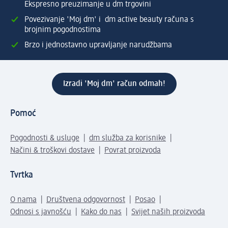
Ekspresno preuzimanje u dm trgovini
Povezivanje 'Moj dm' i dm active beauty računa s
brojnim pogodnostima
Brzo i jednostavno upravljanje narudžbama
Izradi 'Moj dm' račun odmah!
Pomoć
Pogodnosti & usluge
dm služba za korisnike
Načini & troškovi dostave
Povrat proizvoda
Tvrtka
O nama
Društvena odgovornost
Posao
Odnosi s javnošću
Kako do nas
Svijet naših proizvoda