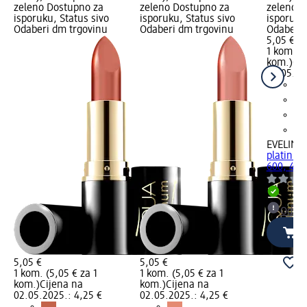
zeleno Dostupno za
zeleno Dostupno za
zeleno D
isporuku, Status sivo
isporuku, Status sivo
isporuku
Odaberi dm trgovinu
Odaberi dm trgovinu
Odaberi 
5,05 €
1 kom. (5
kom.)
Cij
02.05.20
EVELINE
platinum
600, 4 g
Dostu
Odabe
5,05 €
5,05 €
1 kom. (5,05 € za 1
1 kom. (5,05 € za 1
kom.)
Cijena na
kom.)
Cijena na
02.05.2025.: 4,25 €
02.05.2025.: 4,25 €