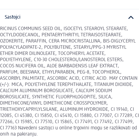
Sastojci
RICINUS COMMUNIS SEED OIL, ISOCETYL STEAROYL STEARATE,
OCTYLDODECANOL, PENTAERYTHRITYL TETRAISOSTEARATE,
OZOKERITE, PARAFFIN, CERA MICROCRISTALLINA, BIS-DIGLYCERYL
POLYACYLADIPATE-2, POLYBUTENE, STEARYL/PPG-3 MYRISTYL
ETHER DIMER DILINOLEATE, TOCOPHERYL ACETATE,
POLYETHYLENE, C10-30 CHOLESTEROL/LANOSTEROL ESTERS,
COCOS NUCIFERA OIL, ALOE BARBADENSIS LEAF EXTRACT,
PARFUM, BEESWAX, ETHYLPARABEN, PEG-8, TOCOPHEROL,
ASCORBYL PALMITATE, ASCORBIC ACID, CITRIC ACID. MAY CONTAIN
(+/-): MICA, POLYETHYLENE TEREPHTHALATE, TITANIUM DIOXIDE,
CALCIUM ALUMINUM BOROSILICATE, CALCIUM SODIUM
BOROSILICATE, SYNTHETIC FLUORPHLOGOPITE, SILICA,
DIMETHICONE/VINYL DIMETHICONE CROSSPOLYMER,
TRIETHOXYCAPRYLYLSILANE, ALUMINUM HYDROXIDE, CI 19140, CI
12085, CI 45380, CI 15850, CI 45410, CI 15880, CI 77007, CI 77289, CI
77266, CI 15985, CI 77510, CI 15865, CI 77491, CI 77492, CI 77499,
CI 77163 Navedeni sastojci u online trgovini mogu se razlikovati od
onih na pakiranju.