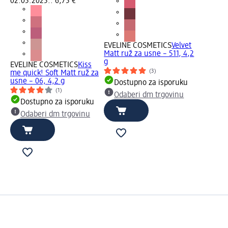
02.05.2025.: 6,75 €
EVELINE COSMETICS
Velvet
Matt ruž za usne – 511, 4,2
g
EVELINE COSMETICS
Kiss
(3)
me quick! Soft Matt ruž za
usne – 06, 4,2 g
Dostupno za isporuku
(1)
Odaberi dm trgovinu
Dostupno za isporuku
Odaberi dm trgovinu