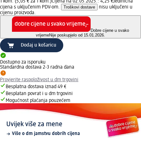
1 kom. (5,05 € za 1 kom.)
Cijena na 02.05.2025.: 4,25 €
Jedinična
cijena s uključenim PDV-om.
Troškovi dostave
nisu uključeni u
cijenu proizvoda.
Dobre cijene u svako
vrijeme
Nije poskupjelo od 15.01.2026.
Dodaj u košaricu
Dostupno za isporuku
Standardna dostava 2-3 radna dana
Provjerite raspoloživost u dm trgovini
Besplatna dostava iznad 49 €
Besplatan povrat i u dm trgovini
Mogućnost plaćanja pouzećem
Uvijek više za mene
Više o dm jamstvu dobrih cijena