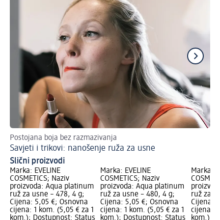
Postojana boja bez razmazivanja
Vo
Savjeti i trikovi: nanošenje ruža za usne
Šm
Slični proizvodi
Marka: EVELINE
Marka: EVELINE
Marka: E
COSMETICS; Naziv
COSMETICS; Naziv
COSMETI
proizvoda: Aqua platinum
proizvoda: Aqua platinum
proizvod
ruž za usne – 478, 4 g;
ruž za usne – 480, 4 g;
ruž za u
Cijena: 5,05 €; Osnovna
Cijena: 5,05 €; Osnovna
Cijena: 
cijena: 1 kom. (5,05 € za 1
cijena: 1 kom. (5,05 € za 1
cijena: 1
kom.); Dostupnost: Status
kom.); Dostupnost: Status
kom.); D