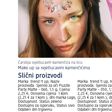
Čarolija svjetlucavih kamenčića na licu
Make up sa svjetlucavim kamenčićima
Slični proizvodi
Marka: trend !t up; Naziv
Marka: trend !t up; 
proizvoda: Sjenilo za oči Puzzle
proizvoda: Sjenilo za
Party Matte – 060, 1,5 g; Cijena:
Party Matte – 050, 1,
2,25 €; Osnovna cijena: 1 kom.
2,25 €; Osnovna cije
(2,25 € za 1 kom.); dm marka Logo;
(2,25 € za 1 kom.); 
Dostupnost: Status zeleno
Dostupnost: Status 
Dostupno za isporuku, Status sivo
Dostupno za isporuku
Odaberi dm trgovinu
Odaberi dm trgovinu