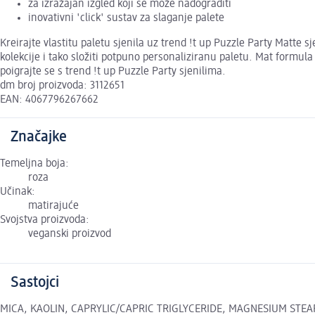
za izražajan izgled koji se može nadograditi
inovativni 'click' sustav za slaganje palete
Kreirajte vlastitu paletu sjenila uz trend !t up Puzzle Party Matte 
kolekcije i tako složiti potpuno personaliziranu paletu. Mat formula
poigrajte se s trend !t up Puzzle Party sjenilima.
dm broj proizvoda: 3112651
EAN: 4067796267662
Značajke
Temeljna boja:
roza
Učinak:
matirajuće
Svojstva proizvoda:
veganski proizvod
Sastojci
MICA, KAOLIN, CAPRYLIC/CAPRIC TRIGLYCERIDE, MAGNESIUM STEA