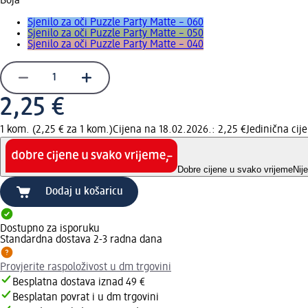
Boja
Sjenilo za oči Puzzle Party Matte – 060
Sjenilo za oči Puzzle Party Matte – 050
Sjenilo za oči Puzzle Party Matte – 040
2,25 €
1 kom. (2,25 € za 1 kom.)
Cijena na 18.02.2026.: 2,25 €
Jedinična ci
Dobre cijene u svako vrijeme
Nij
Dodaj u košaricu
Dostupno za isporuku
Standardna dostava 2-3 radna dana
Provjerite raspoloživost u dm trgovini
Besplatna dostava iznad 49 €
Besplatan povrat i u dm trgovini