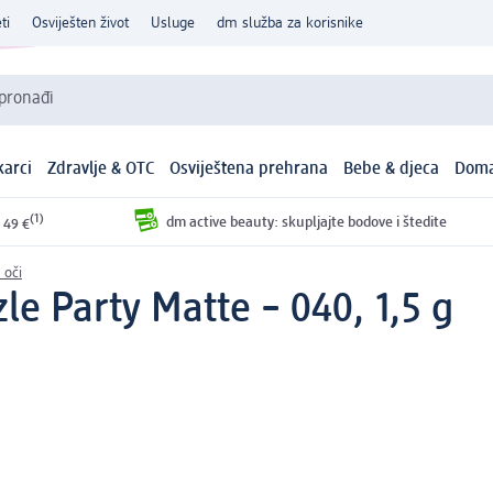
ti
Osviješten život
Usluge
dm služba za korisnike
 pronađi
arci
Zdravlje & OTC
Osviještena prehrana
Bebe & djeca
Doma
(1)
dm active beauty: skupljajte bodove i štedite
 49 €
 oči
zle Party Matte – 040, 1,5 g