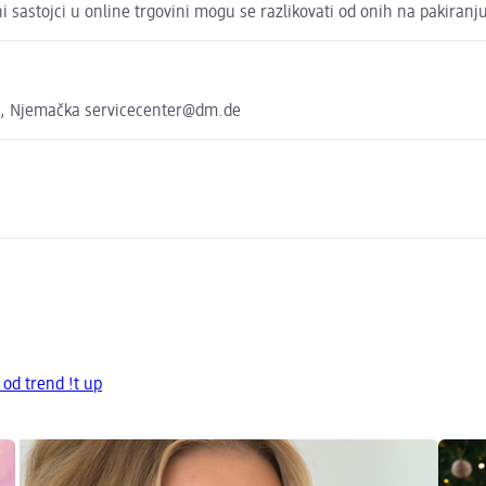
astojci u online trgovini mogu se razlikovati od onih na pakiranj
e, Njemačka servicecenter@dm.de
 od trend !t up