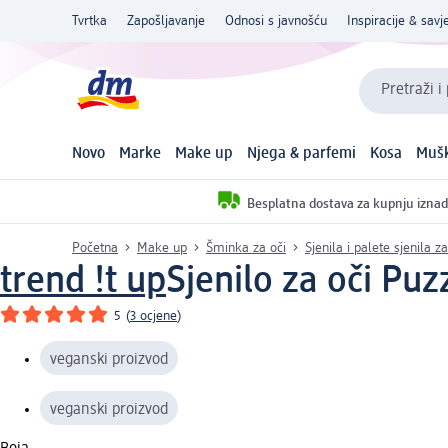
Tvrtka
Zapošljavanje
Odnosi s javnošću
Inspiracije & savje
Pretraži i
Novo
Marke
Make up
Njega & parfemi
Kosa
Mušk
Besplatna dostava za kupnju iznad
Početna
Make up
Šminka za oči
Sjenila i palete sjenila za
trend !t up
Sjenilo za oči Puz
5
(
3 ocjene
)
veganski proizvod
veganski proizvod