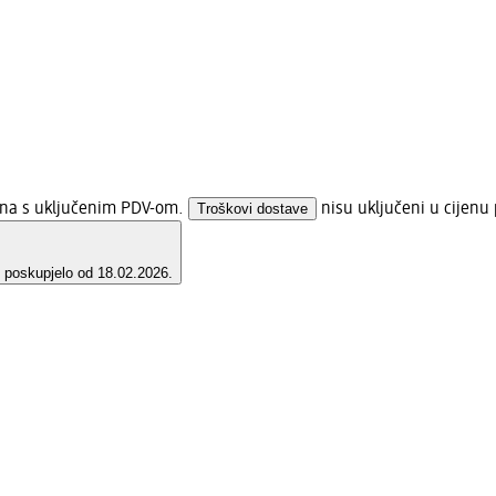
jena s uključenim PDV-om.
Troškovi dostave
nisu uključeni u cijenu 
e poskupjelo od 18.02.2026.