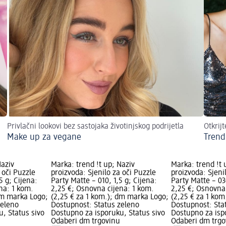
Privlačni lookovi bez sastojaka životinjskog podrijetla
Otkrij
Make up za vegane
Trend
Naziv
Marka: trend !t up; Naziv
Marka: trend !t 
 oči Puzzle
proizvoda: Sjenilo za oči Puzzle
proizvoda: Sjeni
5 g; Cijena:
Party Matte – 010, 1,5 g; Cijena:
Party Matte – 030
na: 1 kom.
2,25 €; Osnovna cijena: 1 kom.
2,25 €; Osnovna 
dm marka Logo;
(2,25 € za 1 kom.); dm marka Logo;
(2,25 € za 1 ko
zeleno
Dostupnost: Status zeleno
Dostupnost: Sta
, Status sivo
Dostupno za isporuku, Status sivo
Dostupno za isp
Odaberi dm trgovinu
Odaberi dm trgo