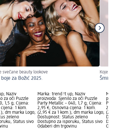
te svečane beauty lookove
Koje boje mogu 
 boje za Božić 2025.
Šminkanje pla
up; Naziv
Marka: trend !t up; Naziv
Marka: trend
lo za oči Puzzle
proizvoda: Sjenilo za oči Puzzle
proizvoda: S
, 1,5 g; Cijena:
Party Metallic – 040, 1,7 g; Cijena:
Party Metall
cijena: 1 kom.
2,95 €; Osnovna cijena: 1 kom.
2,95 €; Osn
m.); dm marka Logo;
(2,95 € za 1 kom.); dm marka Logo;
(2,95 € za 
tus zeleno
Dostupnost: Status zeleno
Dostupnost:
oruku, Status sivo
Dostupno za isporuku, Status sivo
Dostupno za
vinu
Odaberi dm trgovinu
Odaberi dm 