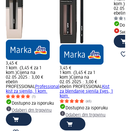
kom.)
Cij
02.05.20
ebelin
Ki
Dostu
Sve d
3,45 €
1 kom. (3,45 € za 1
3,45 €
kom.)
Cijena na
1 kom. (3,45 € za 1
02.05.2025.: 3,00 €
kom.)
Cijena na
ebelin
02.05.2025.: 3,00 €
PROFESSIONAL
Professional
ebelin PROFESSIONAL
Kist
kist za sjenilo, 1 kom.
za blendanje sjenila Eyes, 1
kom.
(1)
(65)
Dostupno za isporuku
Dostupno za isporuku
Odaberi dm trgovinu
Odaberi dm trgovinu