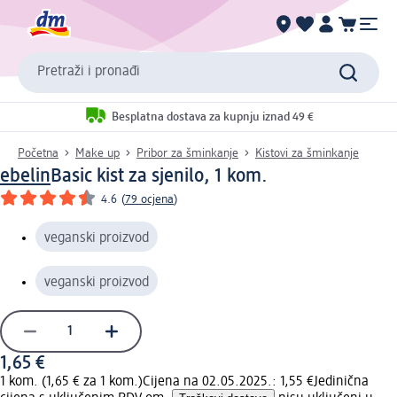
Pretraži i pronađi
Besplatna dostava za kupnju iznad 49 €
Početna
Make up
Pribor za šminkanje
Kistovi za šminkanje
ebelin
Basic kist za sjenilo, 1 kom.
4.6
(
79 ocjena
)
veganski proizvod
veganski proizvod
1,65 €
1 kom. (1,65 € za 1 kom.)
Cijena na 02.05.2025.: 1,55 €
Jedinična