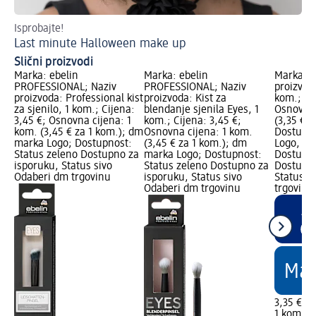
Isprobajte!
Na
Last minute Halloween make up
Ma
Slični proizvodi
Marka: ebelin
Marka: ebelin
Marka: e
PROFESSIONAL; Naziv
PROFESSIONAL; Naziv
proizvoda
proizvoda: Professional kist
proizvoda: Kist za
kom.; Cij
za sjenilo, 1 kom.; Cijena:
blendanje sjenila Eyes, 1
Osnovna 
3,45 €; Osnovna cijena: 1
kom.; Cijena: 3,45 €;
(3,35 € z
kom. (3,45 € za 1 kom.); dm
Osnovna cijena: 1 kom.
Dostupn
marka Logo; Dostupnost:
(3,45 € za 1 kom.); dm
Logo, dm
Status zeleno Dostupno za
marka Logo; Dostupnost:
Dostupno
isporuku, Status sivo
Status zeleno Dostupno za
Dostupno
Odaberi dm trgovinu
isporuku, Status sivo
Status c
Odaberi dm trgovinu
trgovine
3,35 €
1 kom. (3