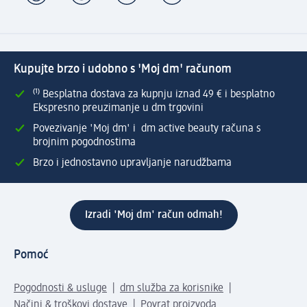
Kupujte brzo i udobno s 'Moj dm' računom
⁽¹⁾ Besplatna dostava za kupnju iznad 49 € i besplatno
Ekspresno preuzimanje u dm trgovini
Povezivanje 'Moj dm' i dm active beauty računa s
brojnim pogodnostima
Brzo i jednostavno upravljanje narudžbama
Izradi 'Moj dm' račun odmah!
Pomoć
Pogodnosti & usluge
dm služba za korisnike
Načini & troškovi dostave
Povrat proizvoda