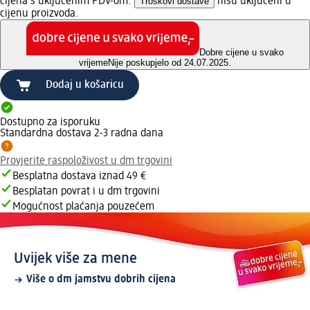
cijena s uključenim PDV-om.
Troškovi dostave
nisu uključeni u
cijenu proizvoda.
Dobre cijene u svako
vrijeme
Nije poskupjelo od 24.07.2025.
Dodaj u košaricu
Dostupno za isporuku
Standardna dostava 2-3 radna dana
Provjerite raspoloživost u dm trgovini
Besplatna dostava iznad 49 €
Besplatan povrat i u dm trgovini
Mogućnost plaćanja pouzećem
Uvijek više za mene
Više o dm jamstvu dobrih cijena