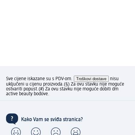
Sve cijene iskazane su s PDV-om.
Troškovi dostave
nisu
uključeni u cijenu proizvoda.
(§) Za ovu stavku nije moguće
ostvariti popust.
(#) Za ovu stavku nije moguće dobiti dm
active beauty bodove.
Kako Vam se sviđa stranica?