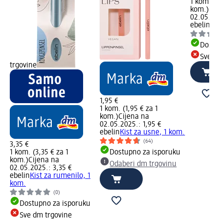
1 kom. (3
kom.)
Cij
02.05.20
ebelin
Ki
Dostu
Sve d
trgovine
1,95 €
1 kom. (1,95 € za 1
kom.)
Cijena na
02.05.2025.: 1,95 €
ebelin
Kist za usne, 1 kom.
(64)
3,35 €
1 kom. (3,35 € za 1
Dostupno za isporuku
kom.)
Cijena na
Odaberi dm trgovinu
02.05.2025.: 3,35 €
ebelin
Kist za rumenilo, 1
kom.
(0)
Dostupno za isporuku
Sve dm trgovine