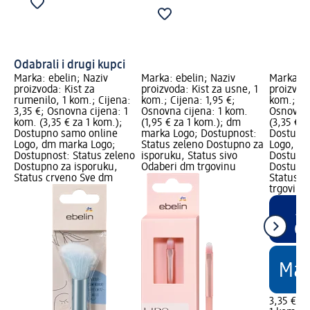
Odabrali i drugi kupci
Marka: ebelin; Naziv
Marka: ebelin; Naziv
Marka: e
proizvoda: Kist za
proizvoda: Kist za usne, 1
proizvoda
rumenilo, 1 kom.; Cijena:
kom.; Cijena: 1,95 €;
kom.; Cij
3,35 €; Osnovna cijena: 1
Osnovna cijena: 1 kom.
Osnovna 
kom. (3,35 € za 1 kom.);
(1,95 € za 1 kom.); dm
(3,35 € z
Dostupno samo online
marka Logo; Dostupnost:
Dostupn
Logo, dm marka Logo;
Status zeleno Dostupno za
Logo, dm
Dostupnost: Status zeleno
isporuku, Status sivo
Dostupno
Dostupno za isporuku,
Odaberi dm trgovinu
Dostupno
Status crveno Sve dm
Status c
trgovine
3,35 €