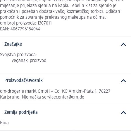
miješanje prijelaza sjenila na kapku. ebelin kist za sjenilo je
praktičan i poseban dodatak vašoj kozmetičkoj torbici. Odličan
pomoćnik za stvaranje prekrasnog makeupa na očima.
dm broj proizvoda: 1307011
EAN: 4067796184044
Značajke
Svojstva proizvoda:
veganski proizvod
Proizvođač/Uvoznik
dm-drogerie markt GmbH + Co. KG Am dm-Platz 1, 76227
Karlsruhe, Njemačka servicecenter@dm.de
Zemlja podrijetla
Kina