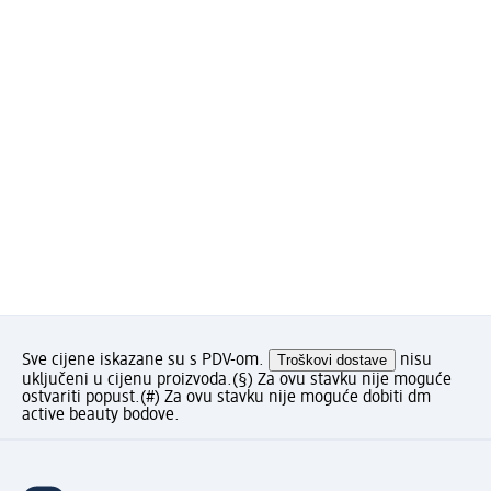
Sve cijene iskazane su s PDV-om.
Troškovi dostave
nisu
uključeni u cijenu proizvoda.
(§) Za ovu stavku nije moguće
ostvariti popust.
(#) Za ovu stavku nije moguće dobiti dm
active beauty bodove.