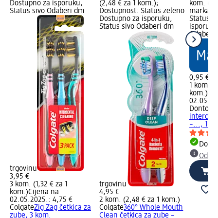
Dostupno za isporuku,
(2,48 € za 1 kom.);
kom. (0,
Status sivo Odaberi dm
Dostupnost: Status zeleno
marka Lo
Dostupno za isporuku,
Status z
Status sivo Odaberi dm
isporuku
Odaberi 
0,95 €
1 kom. (0
kom.)
Cij
02.05.20
Dontode
interden
–..., 1 k
Dostu
Odabe
trgovinu
3,95 €
3 kom. (1,32 € za 1
trgovinu
kom.)
Cijena na
4,95 €
02.05.2025.: 4,75 €
2 kom. (2,48 € za 1 kom.)
Colgate
Zig Zag četkica za
Colgate
360° Whole Mouth
zube, 3 kom.
Clean četkica za zube –