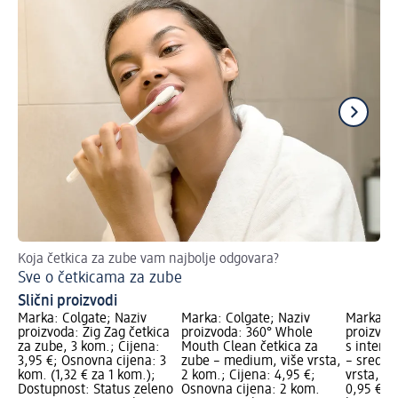
Koja četkica za zube vam najbolje odgovara?
Doz
Sve o četkicama za zube
El
Slični proizvodi
Marka: Colgate; Naziv
Marka: Colgate; Naziv
Marka: D
proizvoda: Zig Zag četkica
proizvoda: 360° Whole
proizvod
za zube, 3 kom.; Cijena:
Mouth Clean četkica za
s interd
3,95 €; Osnovna cijena: 3
zube – medium, više vrsta,
– srednja
kom. (1,32 € za 1 kom.);
2 kom.; Cijena: 4,95 €;
vrsta, 1 
Dostupnost: Status zeleno
Osnovna cijena: 2 kom.
0,95 €; 