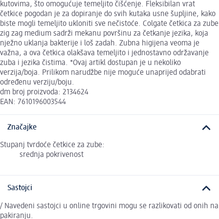
kutovima, što omogućuje temeljito čišćenje. Fleksibilan vrat
četkice pogodan je za dopiranje do svih kutaka usne šupljine, kako
biste mogli temeljito ukloniti sve nečistoće. Colgate četkica za zube
zig zag medium sadrži mekanu površinu za četkanje jezika, koja
nježno uklanja bakterije i loš zadah. Zubna higijena veoma je
važna, a ova četkica olakšava temeljito i jednostavno održavanje
zuba i jezika čistima. *Ovaj artikl dostupan je u nekoliko
verzija/boja. Prilikom narudžbe nije moguće unaprijed odabrati
određenu verziju/boju.
dm broj proizvoda: 2134624
EAN: 7610196003544
Značajke
Stupanj tvrdoće četkice za zube:
srednja pokrivenost
Sastojci
/ Navedeni sastojci u online trgovini mogu se razlikovati od onih na
pakiranju.