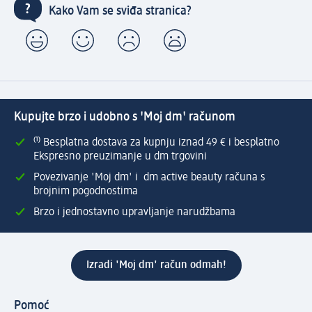
Kako Vam se sviđa stranica?
Kupujte brzo i udobno s 'Moj dm' računom
⁽¹⁾ Besplatna dostava za kupnju iznad 49 € i besplatno
Ekspresno preuzimanje u dm trgovini
Povezivanje 'Moj dm' i dm active beauty računa s
brojnim pogodnostima
Brzo i jednostavno upravljanje narudžbama
Izradi 'Moj dm' račun odmah!
Pomoć