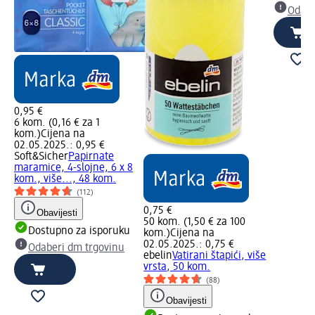
Odabe
0,95 €
6 kom. (0,16 € za 1
kom.)
Cijena na
02.05.2025.: 0,95 €
Soft&Sicher
Papirnate
maramice, 4-slojne, 6 x 8
kom., više..., 48 kom.
(112)
0,75 €
Obavijesti
50 kom. (1,50 € za 100
Dostupno za isporuku
kom.)
Cijena na
02.05.2025.: 0,75 €
Odaberi dm trgovinu
ebelin
Vatirani štapići, više
vrsta, 50 kom.
(88)
Obavijesti