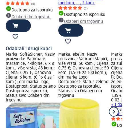
medium,..., 2 kom.
(6)
(5)
Dostupno za isporuku
Dostupno za isporuku
Odaberi dm trgovinu
Odaberi dm trgovinu
Odabrali i drugi kupci
Marka: Soft&Sicher; Naziv
Marka: ebelin; Naziv
Marka: C
proizvoda: Papirnate
proizvoda: Vatirani štapići,
proizvod
maramice, 4-slojne, 6 x 8
više vrsta, 50 kom.; Cijena:
za zube 
kom., više vrsta, 48 kom.;
0,75 €; Osnovna cijena: 50
Cijena: 
Cijena: 0,95 €; Osnovna
kom. (1,50 € za 100 kom.);
cijena: 0
cijena: 6 kom. (0,16 € za 1
dm marka Logo;
l); Dost
kom.); dm marka Logo;
Dostupnost: Status zeleno
zeleno D
Dostupnost: Status zeleno
Dostupno za isporuku,
isporuku
Dostupno za isporuku,
Status sivo Odaberi dm
Odaberi 
Status sivo Odaberi dm
trgovinu
1,35 €
trgovinu
0,02 l (67
+ 1 dodat
Colgate
M
zube – C
Dostu