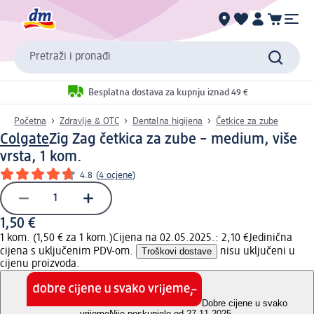
Pretraži i pronađi
Besplatna dostava za kupnju iznad 49 €
Početna
Zdravlje & OTC
Dentalna higijena
Četkice za zube
Colgate
Zig Zag četkica za zube – medium, više
vrsta, 1 kom.
4.8
(
4 ocjene
)
1,50 €
1 kom. (1,50 € za 1 kom.)
Cijena na 02.05.2025.: 2,10 €
Jedinična
cijena s uključenim PDV-om.
Troškovi dostave
nisu uključeni u
cijenu proizvoda.
Dobre cijene u svako
vrijeme
Nije poskupjelo od 27.11.2025.