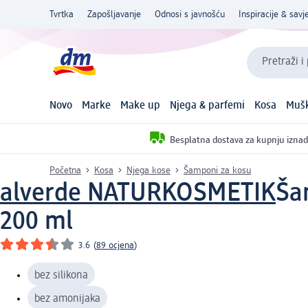
Tvrtka
Zapošljavanje
Odnosi s javnošću
Inspiracije & savje
Pretraži i
Novo
Marke
Make up
Njega & parfemi
Kosa
Mušk
Besplatna dostava za kupnju iznad
Početna
Kosa
Njega kose
Šamponi za kosu
alverde NATURKOSMETIK
Ša
200 ml
3.6
(
89 ocjena
)
bez silikona
bez amonijaka