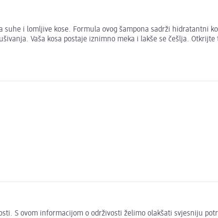
uhe i lomljive kose. Formula ovog šampona sadrži hidratantni kom
d isušivanja. Vaša kosa postaje iznimno meka i lakše se češlja. Otkri
živosti. S ovom informacijom o održivosti želimo olakšati svjesniju po