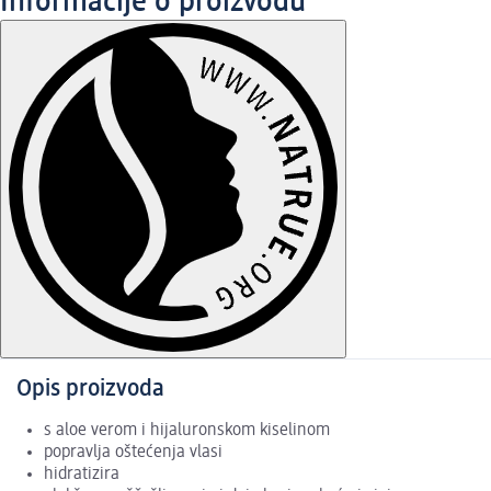
Informacije o proizvodu
Opis proizvoda
s aloe verom i hijaluronskom kiselinom
popravlja oštećenja vlasi
hidratizira