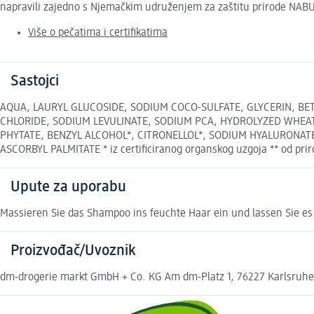
napravili zajedno s Njemačkim udruženjem za zaštitu prirode NABU
Više o pečatima i certifikatima
Sastojci
AQUA, LAURYL GLUCOSIDE, SODIUM COCO-SULFATE, GLYCERIN, BET
CHLORIDE, SODIUM LEVULINATE, SODIUM PCA, HYDROLYZED WHEAT
PHYTATE, BENZYL ALCOHOL*, CITRONELLOL*, SODIUM HYALURONAT
ASCORBYL PALMITATE * iz certificiranog organskog uzgoja ** od priro
Upute za uporabu
Massieren Sie das Shampoo ins feuchte Haar ein und lassen Sie es
Proizvođač/Uvoznik
dm-drogerie markt GmbH + Co. KG Am dm-Platz 1, 76227 Karlsruh