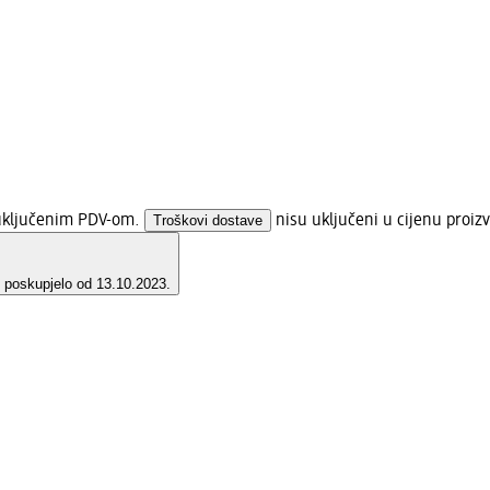
 uključenim PDV-om.
Troškovi dostave
nisu uključeni u cijenu proiz
e poskupjelo od 13.10.2023.