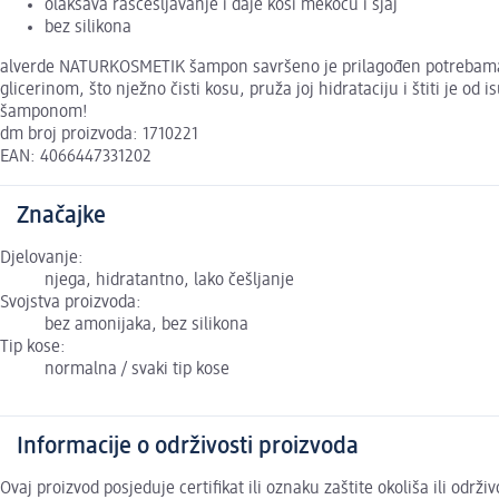
olakšava raščešljavanje i daje kosi mekoću i sjaj
bez silikona
alverde NATURKOSMETIK šampon savršeno je prilagođen potrebama s
glicerinom, što nježno čisti kosu, pruža joj hidrataciju i štiti je o
šamponom!
dm broj proizvoda: 1710221
EAN: 4066447331202
Značajke
Djelovanje:
njega, hidratantno, lako češljanje
Svojstva proizvoda:
bez amonijaka, bez silikona
Tip kose:
normalna / svaki tip kose
Informacije o održivosti proizvoda
Ovaj proizvod posjeduje certifikat ili oznaku zaštite okoliša ili odr