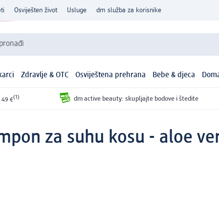
ti
Osviješten život
Usluge
dm služba za korisnike
 pronađi
arci
Zdravlje & OTC
Osviještena prehrana
Bebe & djeca
Doma
(1)
dm active beauty: skupljajte bodove i štedite
 49 €
mpon za suhu kosu - aloe vera