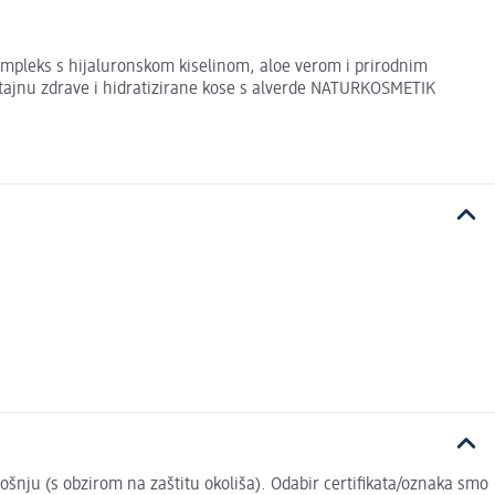
pleks s hijaluronskom kiselinom, aloe verom i prirodnim
jte tajnu zdrave i hidratizirane kose s alverde NATURKOSMETIK
trošnju (s obzirom na zaštitu okoliša). Odabir certifikata/oznaka smo