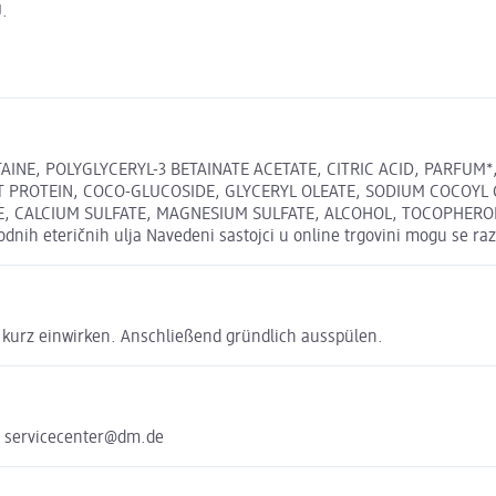
.
AINE, POLYGLYCERYL-3 BETAINATE ACETATE, CITRIC ACID, PARFUM
 PROTEIN, COCO-GLUCOSIDE, GLYCERYL OLEATE, SODIUM COCOYL 
E, CALCIUM SULFATE, MAGNESIUM SULFATE, ALCOHOL, TOCOPHEROL
dnih eteričnih ulja Navedeni sastojci u online trgovini mogu se raz
 kurz einwirken. Anschließend gründlich ausspülen.
e servicecenter@dm.de