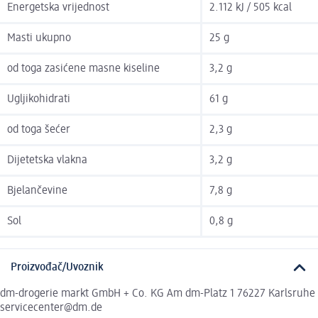
Energetska vrijednost
2.112 kJ / 505 kcal
Masti ukupno
25 g
od toga zasićene masne kiseline
3,2 g
Ugljikohidrati
61 g
od toga šećer
2,3 g
Dijetetska vlakna
3,2 g
Bjelančevine
7,8 g
Sol
0,8 g
Proizvođač/Uvoznik
dm-drogerie markt GmbH + Co. KG Am dm-Platz 1 76227 Karlsruhe
servicecenter@dm.de