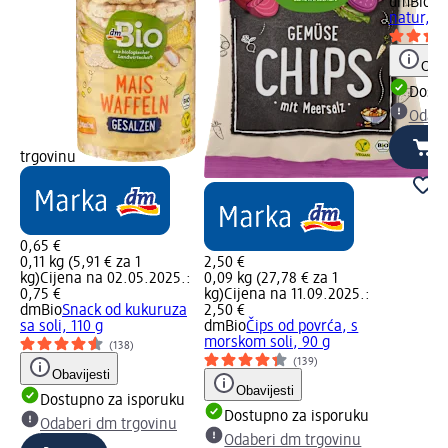
dmBio
Sn
natur, 11
Obav
Dostu
Odabe
trgovinu
0,65 €
0,11 kg (5,91 € za 1
2,50 €
kg)
Cijena na 02.05.2025.:
0,09 kg (27,78 € za 1
0,75 €
kg)
Cijena na 11.09.2025.:
dmBio
Snack od kukuruza
2,50 €
sa soli, 110 g
dmBio
Čips od povrća, s
morskom soli, 90 g
(138)
(139)
Obavijesti
Obavijesti
Dostupno za isporuku
Dostupno za isporuku
Odaberi dm trgovinu
Odaberi dm trgovinu