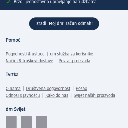
Brzo i jednostavno upravljanje narudžbama
Izradi 'Moj dm' račun odmah!
Pomoć
Pogodnosti & usluge
dm služba za korisnike
Načini & troškovi dostave
Povrat proizvoda
Tvrtka
O nama
Društvena odgovornost
Posao
Odnosi s javnošću
Kako do nas
Svijet naših proizvoda
dm Svijet