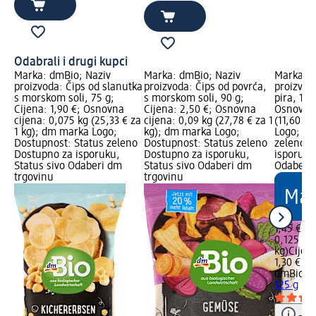
Odabrali i drugi kupci
Marka: dmBio; Naziv
Marka: dmBio; Naziv
Marka: d
proizvoda: Čips od slanutka
proizvoda: Čips od povrća,
proizvod
s morskom soli, 75 g;
s morskom soli, 90 g;
pira, 125
Cijena: 1,90 €; Osnovna
Cijena: 2,50 €; Osnovna
Osnovna 
cijena: 0,075 kg (25,33 € za
cijena: 0,09 kg (27,78 € za 1
(11,60 €
1 kg); dm marka Logo;
kg); dm marka Logo;
Logo; Do
Dostupnost: Status zeleno
Dostupnost: Status zeleno
zeleno D
Dostupno za isporuku,
Dostupno za isporuku,
isporuku
Status sivo Odaberi dm
Status sivo Odaberi dm
Odaberi 
trgovinu
trgovinu
1,45 €
0,125 kg 
kg)
Cijen
1,30 €
dmBio
Mi
125 g