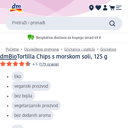
Pretraži i pronađi
Besplatna dostava za kupnju iznad 49 €
Početna
Osviještena prehrana
Grickalice i slatkiši
Grickalice
dmBio
Tortilla Chips s morskom soli, 125 g
4.5
(
179 ocjena
)
Eko
veganski proizvod
bez bojila
vegetarijanski proizvod
bez dodanih aroma