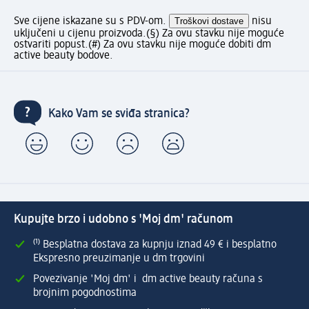
Sve cijene iskazane su s PDV-om.
Troškovi dostave
nisu
uključeni u cijenu proizvoda.
(§) Za ovu stavku nije moguće
ostvariti popust.
(#) Za ovu stavku nije moguće dobiti dm
active beauty bodove.
Kako Vam se sviđa stranica?
Kupujte brzo i udobno s 'Moj dm' računom
⁽¹⁾ Besplatna dostava za kupnju iznad 49 € i besplatno
Ekspresno preuzimanje u dm trgovini
Povezivanje 'Moj dm' i dm active beauty računa s
brojnim pogodnostima