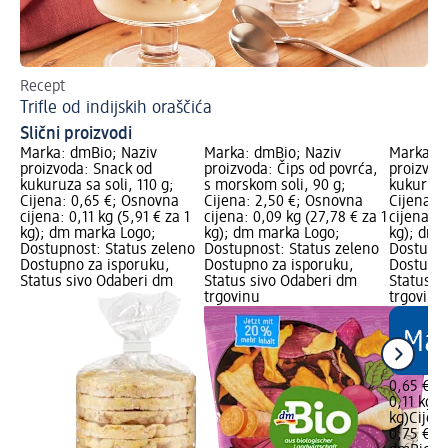
Recept
Sve
Trifle od indijskih oraščića
Ku
Slični proizvodi
Marka: dmBio; Naziv
Marka: dmBio; Naziv
Marka: d
proizvoda: Snack od
proizvoda: Čips od povrća,
proizvod
kukuruza sa soli, 110 g;
s morskom soli, 90 g;
kukuruza
Cijena: 0,65 €; Osnovna
Cijena: 2,50 €; Osnovna
Cijena: 
cijena: 0,11 kg (5,91 € za 1
cijena: 0,09 kg (27,78 € za 1
cijena: 0
kg); dm marka Logo;
kg); dm marka Logo;
kg); dm 
Dostupnost: Status zeleno
Dostupnost: Status zeleno
Dostupno
Dostupno za isporuku,
Dostupno za isporuku,
Dostupno
Status sivo Odaberi dm
Status sivo Odaberi dm
Status s
trgovinu
trgovinu
0,65 €
0,11 kg (
kg)
Cijen
0,75 €