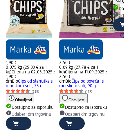
Obav
Dostu
Odabe
1,90 €
2,50 €
0,075 kg (25,33 € za 1
0,09 kg (27,78 € za 1
kg)
Cijena na 02.05.2025.:
kg)
Cijena na 11.09.2025.:
1,90 €
2,50 €
dmBio
Čips od slanutka s
dmBio
Čips od povrća, s
morskom soli, 75 g
morskom soli, 90 g
(328)
(139)
Obavijesti
Obavijesti
Dostupno za isporuku
Dostupno za isporuku
Odaberi dm trgovinu
Odaberi dm trgovinu