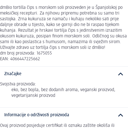
dmBio tortilla čips s morskom soli proizveden je u Španjolskoj po
meksičkoj recepturi. Za njihovu pripremu potrebna su samo tri
sastojka. Zrna kukuruza se namaču i kuhaju nekoliko sati prije
daljnje obrade u tijesto, kako se gornji dio ne bi raspao tijekom
kuhanja. Rezultat je hrskavi tortilja čips s jedinstvenim izrazitim
okusom kukuruza, posipan finom morskom soli. Odličnog su okusa
sami ili kao poslastica s humusom, namazima ili svježim sirom.
Uživajte zdravo uz tortilja čips s morskom soli iz dmBio!
dm broj proizvoda: 1675055
EAN: 4066447225662
Značajke
Svojstva proizvoda:
eko, bez bojila, bez dodanih aroma, veganski proizvod,
vegetarijanski proizvod
Informacije o održivosti proizvoda
Ovaj proizvod posjeduje certifikat ili oznaku zaštite okoliša ili