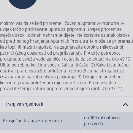
Molimo vas da se kod pripreme i čuvanja Aptamil® Pronutra 1+
uvijek točno pridržavate uputa za pripremu. Uvijek pripremite
svježi ob rok i odmah nahranite dijete. Ne koristite ostatak obroka
od prethodnog hranjenja Aptamil® Pronutra 1+ može se pripremati
kao topli ili hladni napitak. Ne zagrijavajte obrok u mikrovalnoj
pećnici (zbog opasnosti od pregrijavanja). 1) Ako je potrebno,
prokuhajte svježu vodu za piće i ostavite da se ohladi na oko 40 °C.
Ulijte potrebnu količinu vode u šalicu ili čašu. 2) Kako biste točno
doz irali prah, ostružite priloženu mjernu žlicu na strugalici za
izravnavanje na rubu otvora pakiranja. 3) Odmjerite potrebnu
količin u praha priloženom mjernom žlicom. Promiješajte i
provjerite temperaturu pripremljenog mlijeka (približno 37 °C)
Hranjive vrijednosti
na 100 ml gotovog
Prosječne hranjive vrijednosti
proizvoda