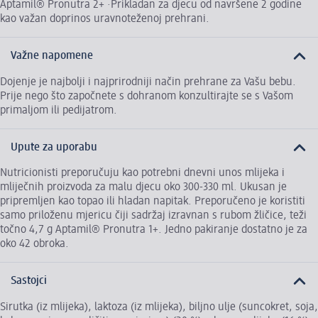
Aptamil® Pronutra 2+ ·Prikladan za djecu od navršene 2 godine
kao važan doprinos uravnoteženoj prehrani.
Važne napomene
Dojenje je najbolji i najprirodniji način prehrane za Vašu bebu.
Prije nego što započnete s dohranom konzultirajte se s Vašom
primaljom ili pedijatrom.
Upute za uporabu
Nutricionisti preporučuju kao potrebni dnevni unos mlijeka i
mliječnih proizvoda za malu djecu oko 300-330 ml. Ukusan je
pripremljen kao topao ili hladan napitak. Preporučeno je koristiti
samo priloženu mjericu čiji sadržaj izravnan s rubom žličice, teži
točno 4,7 g Aptamil® Pronutra 1+. Jedno pakiranje dostatno je za
oko 42 obroka.
Sastojci
Sirutka (iz mlijeka), laktoza (iz mlijeka), biljno ulje (suncokret, soja,