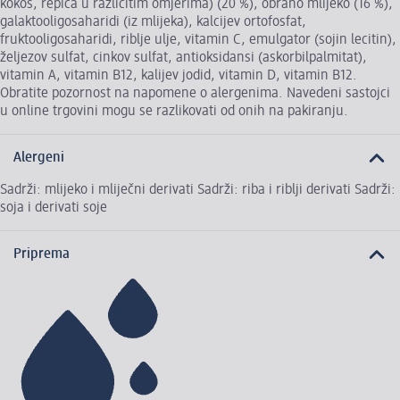
kokos, repica u različitim omjerima) (20 %), obrano mlijeko (16 %),
galaktooligosaharidi (iz mlijeka), kalcijev ortofosfat,
fruktooligosaharidi, riblje ulje, vitamin C, emulgator (sojin lecitin),
željezov sulfat, cinkov sulfat, antioksidansi (askorbilpalmitat),
vitamin A, vitamin B12, kalijev jodid, vitamin D, vitamin B12.
Obratite pozornost na napomene o alergenima. Navedeni sastojci
u online trgovini mogu se razlikovati od onih na pakiranju.
Alergeni
Sadrži: mlijeko i mliječni derivati Sadrži: riba i riblji derivati Sadrži:
soja i derivati soje
Priprema