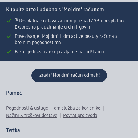
Kupujte brzo i udobno s 'Moj dm' računom
⁽¹⁾ Besplatna dostava za kupnju iznad 49 € i besplatno
Ekspresno preuzimanje u dm trgovini
Povezivanje 'Moj dm' i dm active beauty računa s
brojnim pogodnostima
Brzo i jednostavno upravljanje narudžbama
Izradi 'Moj dm' račun odmah!
Pomoć
Pogodnosti & usluge
dm služba za korisnike
Načini & troškovi dostave
Povrat proizvoda
Tvrtka