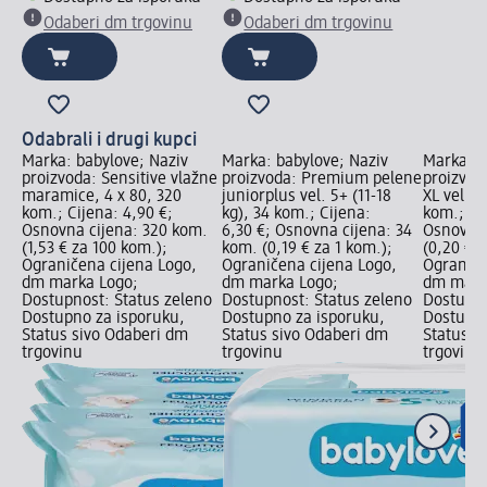
Odaberi dm trgovinu
Odaberi dm trgovinu
Odabrali i drugi kupci
Marka: babylove; Naziv
Marka: babylove; Naziv
Marka: b
proizvoda: Sensitive vlažne
proizvoda: Premium pelene
proizvod
maramice, 4 x 80, 320
juniorplus vel. 5+ (11-18
XL vel. 6
kom.; Cijena: 4,90 €;
kg), 34 kom.; Cijena:
kom.; Cij
Osnovna cijena: 320 kom.
6,30 €; Osnovna cijena: 34
Osnovna 
(1,53 € za 100 kom.);
kom. (0,19 € za 1 kom.);
(0,20 € z
Ograničena cijena Logo,
Ograničena cijena Logo,
Ograniče
dm marka Logo;
dm marka Logo;
dm mark
Dostupnost: Status zeleno
Dostupnost: Status zeleno
Dostupno
Dostupno za isporuku,
Dostupno za isporuku,
Dostupno
Status sivo Odaberi dm
Status sivo Odaberi dm
Status s
trgovinu
trgovinu
trgovinu