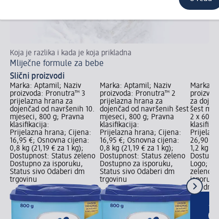
Koja je razlika i kada je koja prikladna
Sv
Mliječne formule za bebe
Be
Slični proizvodi
Marka: Aptamil; Naziv
Marka: Aptamil; Naziv
Marka: A
proizvoda: Pronutra™ 3
proizvoda: Pronutra™ 2
proizvod
prijelazna hrana za
prijelazna hrana za
za dojen
dojenčad od navršenih 10.
dojenčad od navršenih šest
šest mje
mjeseci, 800 g; Pravna
mjeseci, 800 g; Pravna
2 x 600 g
klasifikacija:
klasifikacija:
klasifikac
Prijelazna hrana; Cijena:
Prijelazna hrana; Cijena:
Prijelaz
16,95 €; Osnovna cijena:
16,95 €; Osnovna cijena:
26,90 €;
0,8 kg (21,19 € za 1 kg);
0,8 kg (21,19 € za 1 kg);
1,2 kg (2
Dostupnost: Status zeleno
Dostupnost: Status zeleno
Dostupn
Dostupno za isporuku,
Dostupno za isporuku,
Logo; Do
Status sivo Odaberi dm
Status sivo Odaberi dm
zeleno D
trgovinu
trgovinu
isporuku
Sve dm t