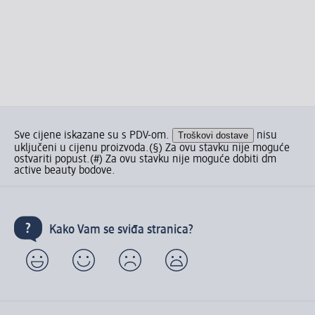
Sve cijene iskazane su s PDV-om.
Troškovi dostave
nisu
uključeni u cijenu proizvoda.
(§) Za ovu stavku nije moguće
ostvariti popust.
(#) Za ovu stavku nije moguće dobiti dm
active beauty bodove.
Kako Vam se sviđa stranica?