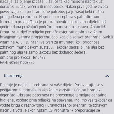
nadalje, za pijenje iz čaše ili šalice te kao mliječni napitak uz
doručak, ručak, večeru ili međuobrok. Nakon prve godine života
povećavaju se i prehrambene potrebe, pa je vašoj bebi nužna
prilagođena prehrana. Napredna receptura s patentiranom
formulom prilagođena je prehrambenim potrebama djeteta od
godinu dana pružajući podršku imunosnom sustavu. Aptamil®
Pronutra 1+ dječje mlijeko pomaže osigurati opskrbu važnim
hranjivim tvarima primjerenu dobi kao dio zdrave prehrane. Sadrži
vitamine A, C i D, hranjive tvari za imunitet, koji pridonose
zdravom imunološkom sustavu. Također sadrži biljna ulja bez
palminog ulja te samo laktozu bez dodanog šećera.
dm broj proizvoda: 1615439
EAN: 4056631003770
Upozorenja
Dojenje je najbolja prehrana za vaše dijete. Posavjetujte se s
pedijatrom ili primaljom ako želite koristiti početnu hranu za
dojenčad. Obratite pozornost na provođenje temeljite dentalne
higijene, osobito prije odlaska na spavanje. Molimo vas također da
vodite brigu o raznovrsnoj i uravnoteženoj prehrani te zdravom
načinu života. Nakon Aptamil® Pronutra 1+ preporučuje se