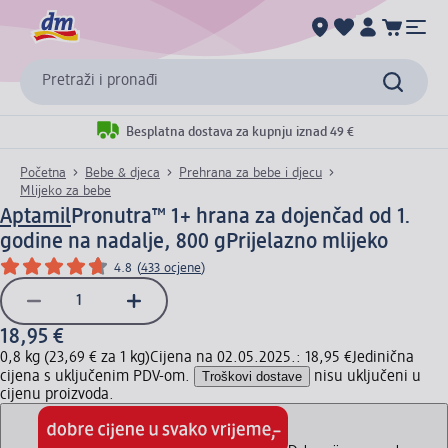
Pretraži i pronađi
Besplatna dostava za kupnju iznad 49 €
Početna
Bebe & djeca
Prehrana za bebe i djecu
Mlijeko za bebe
Aptamil
Pronutra™ 1+ hrana za dojenčad od 1.
godine na nadalje, 800 g
Prijelazno mlijeko
4.8
(
433 ocjene
)
18,95 €
0,8 kg (23,69 € za 1 kg)
Cijena na 02.05.2025.: 18,95 €
Jedinična
cijena s uključenim PDV-om.
Troškovi dostave
nisu uključeni u
cijenu proizvoda.