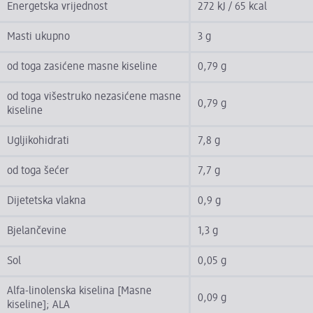
Energetska vrijednost
272 kJ / 65 kcal
Masti ukupno
3 g
od toga zasićene masne kiseline
0,79 g
od toga višestruko nezasićene masne
0,79 g
kiseline
Ugljikohidrati
7,8 g
od toga šećer
7,7 g
Dijetetska vlakna
0,9 g
Bjelančevine
1,3 g
Sol
0,05 g
Alfa-linolenska kiselina [Masne
0,09 g
kiseline]; ALA