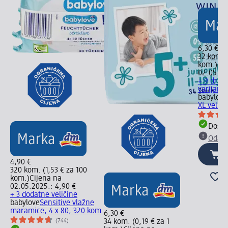
6,30 €
32 kom. (
kom.)
Cij
02.05.20
+ 9 drugi
varijante
babylove
XL vel. 6
Dostu
Odabe
4,90 €
320 kom. (1,53 € za 100
kom.)
Cijena na
02.05.2025.: 4,90 €
+ 3 dodatne veličine
babylove
Sensitive vlažne
maramice, 4 x 80, 320 kom.
6,30 €
(744)
34 kom. (0,19 € za 1