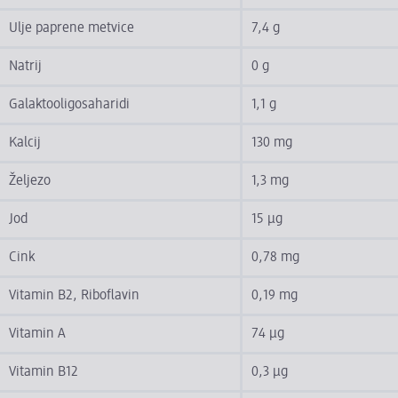
Ulje paprene metvice
7,4 g
Natrij
0 g
Galaktooligosaharidi
1,1 g
Kalcij
130 mg
Željezo
1,3 mg
Jod
15 µg
Cink
0,78 mg
Vitamin B2, Riboflavin
0,19 mg
Vitamin A
74 µg
Vitamin B12
0,3 µg