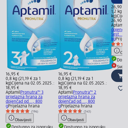
26,90 €
1,2 kg (2
kg)
Cijen
26,90 €
Aptamil
P
dojenčad
šest..., 1
kg
Prijel
Obav
Dostu
Sve d
16,95 €
16,95 €
0,8 kg (21,19 € za 1
0,8 kg (21,19 € za 1
kg)
Cijena na 02.05.2025.:
kg)
Cijena na 02.05.2025.:
18,95 €
18,95 €
Aptamil
Pronutra™ 3
Aptamil
Pronutra™ 2
prijelazna hrana za
prijelazna hrana za
dojenčad od..., 800
dojenčad od..., 800
g
Prijelazna hrana
g
Prijelazna hrana
(196)
(343)
Obavijesti
Obavijesti
Dostupno za isporuku
Dostupno za isporuku