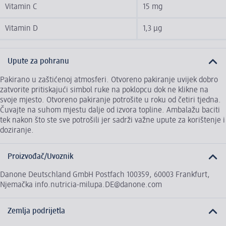
Vitamin C
15 mg
Vitamin D
1,3 µg
Upute za pohranu
Pakirano u zaštićenoj atmosferi. Otvoreno pakiranje uvijek dobro
zatvorite pritiskajući simbol ruke na poklopcu dok ne klikne na
svoje mjesto. Otvoreno pakiranje potrošite u roku od četiri tjedna.
Čuvajte na suhom mjestu dalje od izvora topline. Ambalažu baciti
tek nakon što ste sve potrošili jer sadrži važne upute za korištenje i
doziranje.
Proizvođač/Uvoznik
Danone Deutschland GmbH Postfach 100359, 60003 Frankfurt,
Njemačka info.nutricia-milupa.DE@danone.com
Zemlja podrijetla