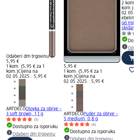
2 kom. (1
kom.)
Cij
02.05.20
ebelin
Vi
od mikro
skidanje.
Dostu
Odabe
Odaberi dm trgovinu
5,95 €
1 kom. (5,95 € za 1
5,95 €
kom.)
Cijena na
1 kom. (5,95 € za 1
02.05.2025.: 5,95 €
kom.)
Cijena na
02.05.2025.: 5,95 €
ARTDECO
Olovka za obrve –
3 soft brown, 1,1 g
ARTDECO
Puder za obrve –
5 medium, 0,8 g
(5)
(6)
Dostupno za isporuku
Dostupno za isporuku
Odaberi dm trgovinu
Odaberi dm trgovinu