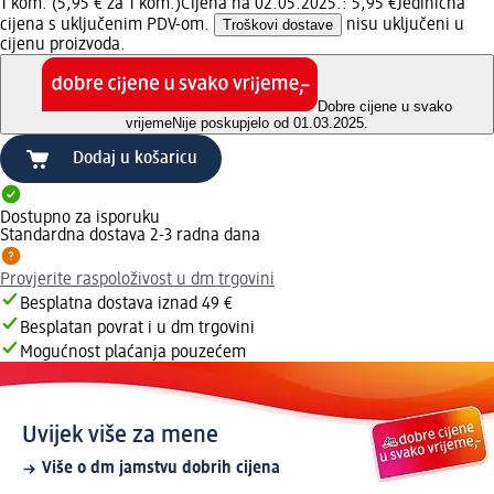
1 kom. (5,95 € za 1 kom.)
Cijena na 02.05.2025.: 5,95 €
Jedinična
cijena s uključenim PDV-om.
Troškovi dostave
nisu uključeni u
cijenu proizvoda.
Dobre cijene u svako
vrijeme
Nije poskupjelo od 01.03.2025.
Dodaj u košaricu
Dostupno za isporuku
Standardna dostava 2-3 radna dana
Provjerite raspoloživost u dm trgovini
Besplatna dostava iznad 49 €
Besplatan povrat i u dm trgovini
Mogućnost plaćanja pouzećem
Uvijek više za mene
Više o dm jamstvu dobrih cijena