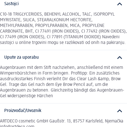
Sastojci
C10-18 TRIGLYCERIDES, BEHENYL ALCOHOL, TALC, ISOPROPYL
MYRISTATE, SILICA, STEARALKONIUM HECTORITE,
METHYLPARABEN, PROPYLPARABEN, MICA, PROPYLENE
CARBONATE, BHT, CI 77491 (IRON OXIDES), CI 77492 (IRON OXIDES),
CI 77499 (IRON OXIDES), CI 77891 (TITANIUM DIOXIDE) Navedeni
sastojci u online trgovini mogu se razlikovati od onih na pakiranju.
Upute za uporabu
Augenbrauen mit dem Stift nachziehen, anschließend mit einem
Wimpernbürstchen in Form bringen. Profitipp: Ein zusätzliches
ausdrucksstarkes Finish verleiht Dir das Clear Lash &amp; Brow
Gel. Trage das Gel nach dem Eye Brow Pencil auf, um die
Augenbrauen zu betonen. Gleichzeitig bändigt das Augenbrauen-
Gel widerspenstige Härchen
Proizvođač/Uvoznik
ARTDECO cosmetic GmbH Gaußstr. 13, 85757 Karlsfeld, Njemačka
info@artdeco.com