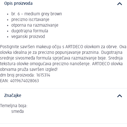
Opis proizvoda
br. 6 – medium grey brown
precizno iscrtavanje
otporna na razmazivanje
dugotrajna formula
veganski proizvod
Postignite savršen makeup očiju s ARTDECO olovkom za obrve. Ova
olovka idealna je za precizno popunjavanje praznina. Dugotrajna
srednje sivosmeđa formula sprječava razmazivanje boje. Srednja
tekstura olovke omogućava precizno nanošenje. ARTDECO olovka
obrvama pruža savršen izgled!
dm broj proizvoda: 1615314
EAN: 4019674028063
Značajke
Temeljna boja:
smeđa