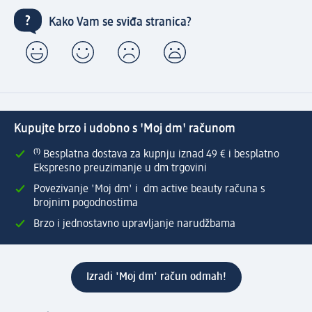
Kako Vam se sviđa stranica?
Kupujte brzo i udobno s 'Moj dm' računom
⁽¹⁾ Besplatna dostava za kupnju iznad 49 € i besplatno
Ekspresno preuzimanje u dm trgovini
Povezivanje 'Moj dm' i dm active beauty računa s
brojnim pogodnostima
Brzo i jednostavno upravljanje narudžbama
Izradi 'Moj dm' račun odmah!