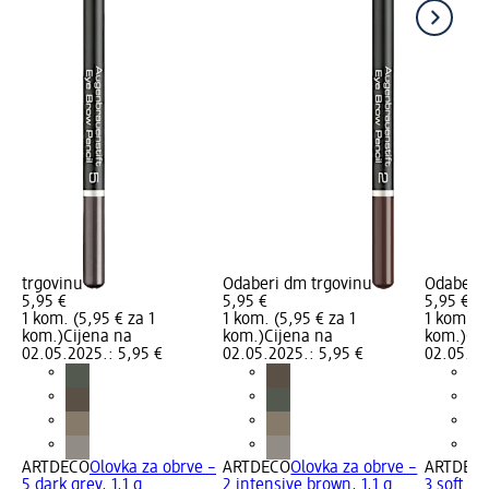
trgovinu
Odaberi dm trgovinu
Odaberi 
5,95 €
5,95 €
5,95 €
1 kom. (5,95 € za 1
1 kom. (5,95 € za 1
1 kom. (5
kom.)
Cijena na
kom.)
Cijena na
kom.)
Cij
02.05.2025.: 5,95 €
02.05.2025.: 5,95 €
02.05.20
ARTDECO
Olovka za obrve –
ARTDECO
Olovka za obrve –
ARTDEC
5 dark grey, 1,1 g
2 intensive brown, 1,1 g
3 soft br