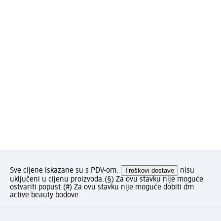
Sve cijene iskazane su s PDV-om.
Troškovi dostave
nisu
uključeni u cijenu proizvoda.
(§) Za ovu stavku nije moguće
ostvariti popust.
(#) Za ovu stavku nije moguće dobiti dm
active beauty bodove.