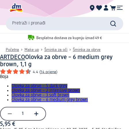
Pretraži i pronađi
Besplatna dostava za kupnju iznad 49 €
Početna
Make up
Šminka za oči
Šminka za obrve
ARTDECO
Olovka za obrve – 6 medium grey
brown, 1,1 g
4.4
(
14 ocjena
)
Boja
Olovka za obrve – 5 dark grey
Olovka za obrve – 2 intensive brown
Olovka za obrve – 3 soft brown
Olovka za obrve – 6 medium grey brown
5,95 €