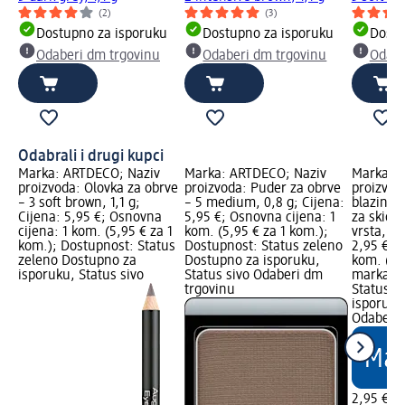
(2)
(3)
Dostupno za isporuku
Dostupno za isporuku
Dostu
Odaberi dm trgovinu
Odaberi dm trgovinu
Odabe
Odabrali i drugi kupci
Marka: ARTDECO; Naziv
Marka: ARTDECO; Naziv
Marka: e
proizvoda: Olovka za obrve
proizvoda: Puder za obrve
proizvod
– 3 soft brown, 1,1 g;
– 5 medium, 0,8 g; Cijena:
blazinic
Cijena: 5,95 €; Osnovna
5,95 €; Osnovna cijena: 1
za skida
cijena: 1 kom. (5,95 € za 1
kom. (5,95 € za 1 kom.);
vrsta, 2 
kom.); Dostupnost: Status
Dostupnost: Status zeleno
2,95 €; 
zeleno Dostupno za
Dostupno za isporuku,
kom. (1,
isporuku, Status sivo
Status sivo Odaberi dm
marka Lo
trgovinu
Status z
isporuku
Odaberi 
2,95 €