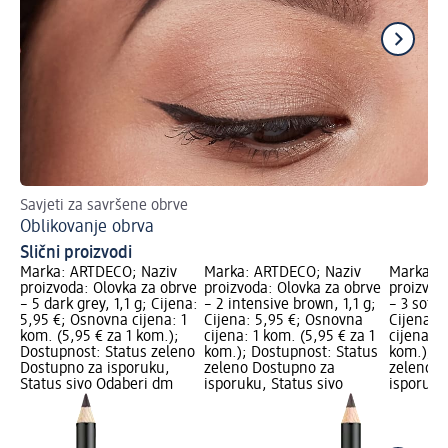
Savjeti za savršene obrve
Is
Oblikovanje obrva
Ve
Slični proizvodi
Marka: ARTDECO; Naziv
Marka: ARTDECO; Naziv
Marka: 
proizvoda: Olovka za obrve
proizvoda: Olovka za obrve
proizvod
– 5 dark grey, 1,1 g; Cijena:
– 2 intensive brown, 1,1 g;
– 3 soft 
5,95 €; Osnovna cijena: 1
Cijena: 5,95 €; Osnovna
Cijena: 
kom. (5,95 € za 1 kom.);
cijena: 1 kom. (5,95 € za 1
cijena: 1
Dostupnost: Status zeleno
kom.); Dostupnost: Status
kom.); D
Dostupno za isporuku,
zeleno Dostupno za
zeleno D
Status sivo Odaberi dm
isporuku, Status sivo
isporuku