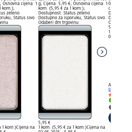
€; Osnovna cijena: 1
g; Cijena: 5,95 €; Osnovna cijena: 1
0,8 g; Cije
1 kom.);
kom. (5,95 € za 1 kom.);
cijena: 1 ko
tus zeleno
Dostupnost: Status zeleno
Dostupnost:
oruku, Status sivo
Dostupno za isporuku, Status sivo
Dostupno za
vinu
Odaberi dm trgovinu
Odaberi dm 
5,95 €
1 kom. (5,95
02.05.2025.
+58
ARTDECO
Sj
light blue, 
Dostupno
Odaberi 
5,95 €
a 1 kom.)
Cijena na
1 kom. (5,95 € za 1 kom.)
Cijena na