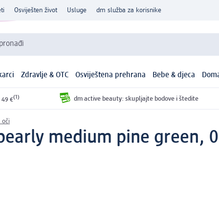
ti
Osviješten život
Usluge
dm služba za korisnike
 pronađi
arci
Zdravlje & OTC
Osviještena prehrana
Bebe & djeca
Doma
(1)
dm active beauty: skupljajte bodove i štedite
 49 €
 oči
0 pearly medium pine green, 0