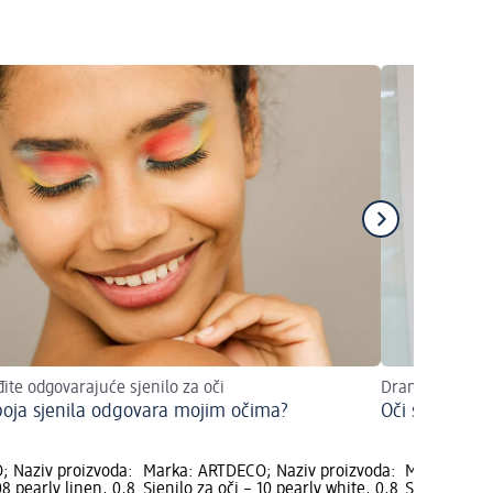
ite odgovarajuće sjenilo za oči
Dramatičan ma
boja sjenila odgovara mojim očima?
Oči sirene
 Naziv proizvoda:
Marka: ARTDECO; Naziv proizvoda:
Marka: ARTD
08 pearly linen, 0,8
Sjenilo za oči – 10 pearly white, 0,8
Sjenilo za o