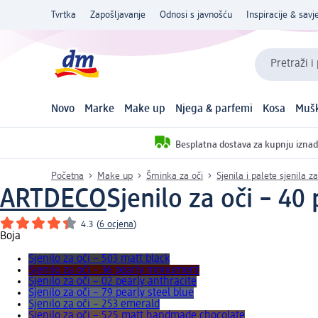
Tvrtka
Zapošljavanje
Odnosi s javnošću
Inspiracije & savje
Pretraži i
Novo
Marke
Make up
Njega & parfemi
Kosa
Mušk
Besplatna dostava za kupnju iznad
Početna
Make up
Šminka za oči
Sjenila i palete sjenila za
ARTDECO
Sjenilo za oči – 4
4.3
(
6 ocjena
)
Boja
Sjenilo za oči – 503 matt black
Sjenilo za oči – 36 pearly monument
Sjenilo za oči – 02 pearly anthracite
Sjenilo za oči – 79 pearly steel blue
Sjenilo za oči – 253 emerald
Sjenilo za oči – 525 matt handmade chocolate