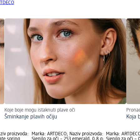
ARTDECO
Koje boje mogu istaknuti plave oči
Pronađ
Šminkanje plavih očiju
Koja 
iv proizvoda:
Marka: ARTDECO; Naziv proizvoda:
Marka: ARTDECO;
late spring
Sjenilo za oči – 253 emerald, 0,8 g;
Sjenilo za oči – 