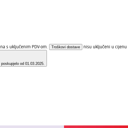
jena s uključenim PDV-om.
Troškovi dostave
nisu uključeni u cijenu
e poskupjelo od 01.03.2025.