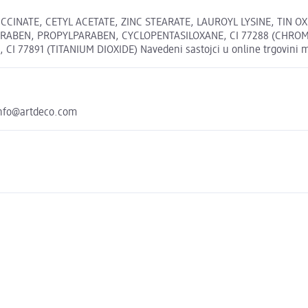
CINATE, CETYL ACETATE, ZINC STEARATE, LAUROYL LYSINE, TIN O
ABEN, PROPYLPARABEN, CYCLOPENTASILOXANE, CI 77288 (CHROMIUM
CI 77891 (TITANIUM DIOXIDE) Navedeni sastojci u online trgovini mo
info@artdeco.com