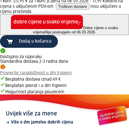
1 kom. (11,95 € za 1 kom.)
Cijena na 06.03.2026.: 11,95 €
Jedinična
cijena s uključenim PDV-om.
Troškovi dostave
nisu uključeni u
cijenu proizvoda.
Dobre cijene u svako
vrijeme
Nije poskupjelo od 06.03.2026.
Dodaj u košaricu
Dostupno za isporuku
Standardna dostava 2-3 radna dana
Provjerite raspoloživost u dm trgovini
Besplatna dostava iznad 49 €
Besplatan povrat i u dm trgovini
Mogućnost plaćanja pouzećem
Uvijek više za mene
Više o dm jamstvu dobrih cijena