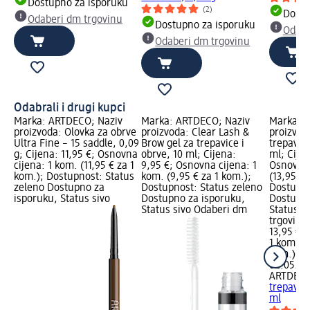
Dostupno za isporuku
(2)
Dostu
Odaberi dm trgovinu
Dostupno za isporuku
Odabe
Odaberi dm trgovinu
Odabrali i drugi kupci
Marka: ARTDECO; Naziv
Marka: ARTDECO; Naziv
Marka: 
proizvoda: Olovka za obrve
proizvoda: Clear Lash &
proizvod
Ultra Fine – 15 saddle, 0,09
Brow gel za trepavice i
trepavic
g; Cijena: 11,95 €; Osnovna
obrve, 10 ml; Cijena:
ml; Cijen
cijena: 1 kom. (11,95 € za 1
9,95 €; Osnovna cijena: 1
Osnovna 
kom.); Dostupnost: Status
kom. (9,95 € za 1 kom.);
(13,95 € 
zeleno Dostupno za
Dostupnost: Status zeleno
Dostupno
isporuku, Status sivo
Dostupno za isporuku,
Dostupno
Status sivo Odaberi dm
Status s
trgovinu
13,95 €
1 kom. (1
kom.)
Cij
02.05.20
ARTDEC
trepavic
ml