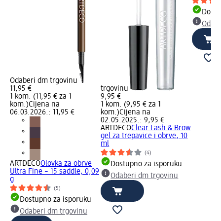
Dostu
Odabe
Odaberi dm trgovinu
11,95 €
trgovinu
1 kom. (11,95 € za 1
9,95 €
kom.)
Cijena na
1 kom. (9,95 € za 1
06.03.2026.: 11,95 €
kom.)
Cijena na
02.05.2025.: 9,95 €
ARTDECO
Clear Lash & Brow
gel za trepavice i obrve, 10
ml
(4)
ARTDECO
Olovka za obrve
Dostupno za isporuku
Ultra Fine – 15 saddle, 0,09
Odaberi dm trgovinu
g
(5)
Dostupno za isporuku
Odaberi dm trgovinu