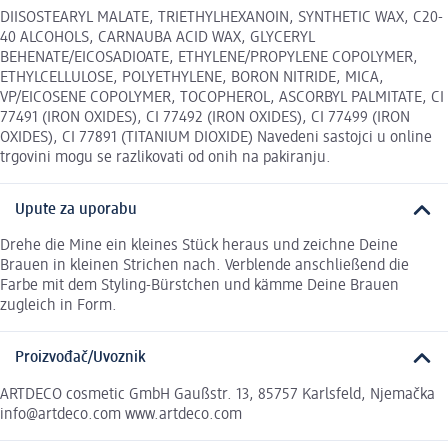
DIISOSTEARYL MALATE, TRIETHYLHEXANOIN, SYNTHETIC WAX, C20-
40 ALCOHOLS, CARNAUBA ACID WAX, GLYCERYL
BEHENATE/EICOSADIOATE, ETHYLENE/PROPYLENE COPOLYMER,
ETHYLCELLULOSE, POLYETHYLENE, BORON NITRIDE, MICA,
VP/EICOSENE COPOLYMER, TOCOPHEROL, ASCORBYL PALMITATE, CI
77491 (IRON OXIDES), CI 77492 (IRON OXIDES), CI 77499 (IRON
OXIDES), CI 77891 (TITANIUM DIOXIDE) Navedeni sastojci u online
trgovini mogu se razlikovati od onih na pakiranju.
Upute za uporabu
Drehe die Mine ein kleines Stück heraus und zeichne Deine
Brauen in kleinen Strichen nach. Verblende anschließend die
Farbe mit dem Styling-Bürstchen und kämme Deine Brauen
zugleich in Form.
Proizvođač/Uvoznik
ARTDECO cosmetic GmbH Gaußstr. 13, 85757 Karlsfeld, Njemačka
info@artdeco.com www.artdeco.com