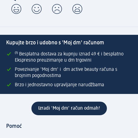
Kupujte brzo i udobno s 'Moj dm' računom
⁽¹⁾ Besplatna dostava za kupnju iznad 49 € i besplatno
Ekspresno preuzimanje u dm trgovini
Povezivanje 'Moj dm' i dm active beauty računa s
brojnim pogodnostima
Brzo i jednostavno upravljanje narudžbama
Izradi 'Moj dm' račun odmah!
Pomoć