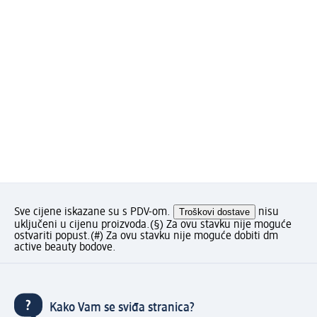
Sve cijene iskazane su s PDV-om.
Troškovi dostave
nisu
uključeni u cijenu proizvoda.
(§) Za ovu stavku nije moguće
ostvariti popust.
(#) Za ovu stavku nije moguće dobiti dm
active beauty bodove.
Kako Vam se sviđa stranica?