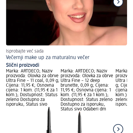
Isprobajte već sada
Sa
Večernji make up za maturalnu večer
Ob
Slični proizvodi
Marka: ARTDECO; Naziv
Marka: ARTDECO; Naziv
Marka: 
proizvoda: Olovka za obrve
proizvoda: Olovka za obrve
proizvod
Ultra Fine – 11 coal, 0,09 g;
Ultra Fine – 12 deep
Ultra Fin
Cijena: 11,95 €; Osnovna
brunette, 0,09 g; Cijena:
g; Cijen
cijena: 1 kom. (11,95 € za 1
11,95 €; Osnovna cijena: 1
cijena: 1
kom.); Dostupnost: Status
kom. (11,95 € za 1 kom.);
kom.); D
zeleno Dostupno za
Dostupnost: Status zeleno
zeleno D
isporuku, Status sivo
Dostupno za isporuku,
isporuku
Status sivo Odaberi dm