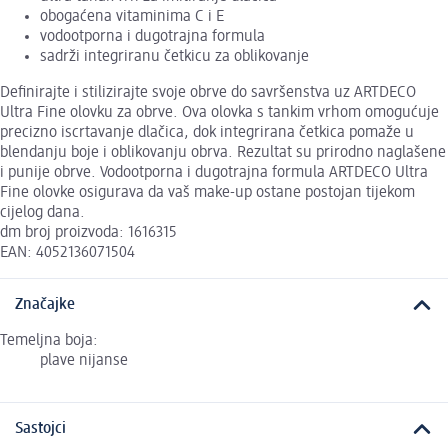
obogaćena vitaminima C i E
vodootporna i dugotrajna formula
sadrži integriranu četkicu za oblikovanje
Definirajte i stilizirajte svoje obrve do savršenstva uz ARTDECO
Ultra Fine olovku za obrve. Ova olovka s tankim vrhom omogućuje
precizno iscrtavanje dlačica, dok integrirana četkica pomaže u
blendanju boje i oblikovanju obrva. Rezultat su prirodno naglašene
i punije obrve. Vodootporna i dugotrajna formula ARTDECO Ultra
Fine olovke osigurava da vaš make-up ostane postojan tijekom
cijelog dana.
dm broj proizvoda: 1616315
EAN: 4052136071504
Značajke
Temeljna boja:
plave nijanse
Sastojci