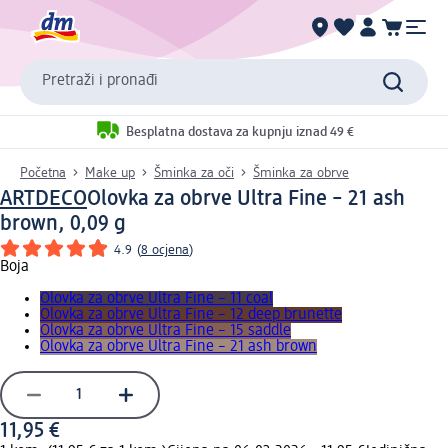
Pretraži i pronađi
Besplatna dostava za kupnju iznad 49 €
Početna
Make up
Šminka za oči
Šminka za obrve
ARTDECO
Olovka za obrve Ultra Fine – 21 ash
brown, 0,09 g
4.9
(
8 ocjena
)
Boja
Olovka za obrve Ultra Fine – 11 coal
Olovka za obrve Ultra Fine – 12 deep brunette
Olovka za obrve Ultra Fine – 15 saddle
Olovka za obrve Ultra Fine – 21 ash brown
11,95 €