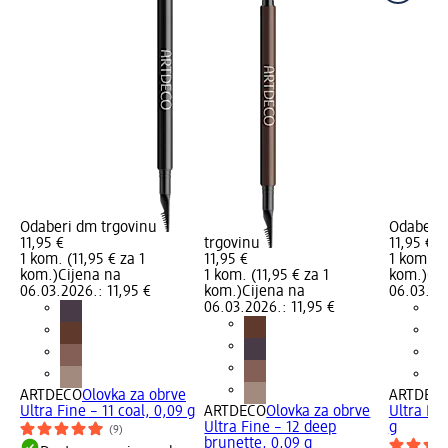
Odaberi dm trgovinu
Odaberi 
11,95 €
trgovinu
11,95 €
1 kom. (11,95 € za 1
11,95 €
1 kom. (1
kom.)
Cijena na
1 kom. (11,95 € za 1
kom.)
Cij
06.03.2026.: 11,95 €
kom.)
Cijena na
06.03.202
06.03.2026.: 11,95 €
ARTDECO
Olovka za obrve
ARTDEC
Ultra Fine – 11 coal, 0,09 g
ARTDECO
Olovka za obrve
Ultra Fin
Ultra Fine – 12 deep
g
(9)
brunette, 0,09 g