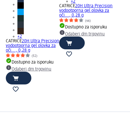
+2
CATRICE
20H Ultra Precision
vodootporna gel olovka za
oči..., 0,28 g
(46)
Dostupno za isporuku
Odaberi dm trgovinu
+2
CATRICE
20H Ultra Precision
vodootporna gel olovka za
oči..., 0,28 g
(52)
Dostupno za isporuku
Odaberi dm trgovinu