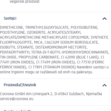
veganski proizvod
Sastojci
DIMETHICONE, TRIMETHYLSILOXYSILICATE, POLYISOBUTENE,
POLYETHYLENE, OZOKERITE, ACRYLATES/STEARYL
ACRYLATE/DIMETHICONE METHACRYLATE COPOLYMER, SYNTHETIC
FLUORPHLOGOPITE, MICA, CALCIUM SODIUM BOROSILICATE,
ISOBUTYL STEARATE, DISTEARDIMONIUM HECTORITE,
PENTAERYTHRITYL TETRA-DI-T-BUTYL HYDROXYHYDROCINNAMATE,
TIN OXIDE, PROPYLENE CARBONATE, CI 42090 (BLUE 1 LAKE), CI
77491 (IRON OXIDES), CI 77499 (IRON OXIDES), CI 77510 (FERRIC
FERROCYANIDE), CI 77891 (TITANIUM DIOXIDE) Navedeni sastojci u
online trgovini mogu se razlikovati od onih na pakiranju.
Proizvođač/Uvoznik
Cosnova GmbH Am Limespark 2, D-65843 Sulzbach, Njemačka
service@cosnova.eu