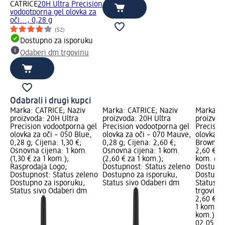
CATRICE
20H Ultra Precision
vodootporna gel olovka za
oči..., 0,28 g
(52)
Dostupno za isporuku
Odaberi dm trgovinu
Odabrali i drugi kupci
Marka: CATRICE; Naziv
Marka: CATRICE; Naziv
Marka: C
proizvoda: 20H Ultra
proizvoda: 20H Ultra
proizvod
Precision vodootporna gel
Precision vodootporna gel
Precisio
olovka za oči – 050 Blue,
olovka za oči – 070 Mauve,
olovka za
0,28 g; Cijena: 1,30 €;
0,28 g; Cijena: 2,60 €;
Brownie,
Osnovna cijena: 1 kom.
Osnovna cijena: 1 kom.
2,60 €; 
(1,30 € za 1 kom.);
(2,60 € za 1 kom.);
kom. (2,
Rasprodaja Logo;
Dostupnost: Status zeleno
Dostupno
Dostupnost: Status zeleno
Dostupno za isporuku,
Dostupno
Dostupno za isporuku,
Status sivo Odaberi dm
Status s
Status sivo Odaberi dm
trgovinu
2,60 €
1 kom. (2
kom.)
Cij
02.05.20