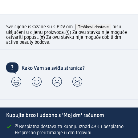
Sve cijene iskazane su s PDV-om.
Troškovi dostave
nisu
uključeni u cijenu proizvoda.
(§) Za ovu stavku nije moguće
ostvariti popust.
(#) Za ovu stavku nije moguće dobiti dm
active beauty bodove.
Kako Vam se sviđa stranica?
Kupujte brzo i udobno s 'Moj dm' računom
⁽¹⁾ Besplatna dostava za kupnju iznad 49 € i besplatno
Ekspresno preuzimanje u dm trgovini