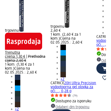
trgovinu
trgovinu
2,60 €
+2
1 kom. (2,60 € za 1
CATRICE
kom.)
Cijena na
vodootpo
02.05.2025.: 2,60 €
oči..., 0
Trenutna
Dostu
cijena:
1,30 €
|
Prethodna
cijena:
2,60 €
Odabe
1 kom. (1,30 € za 1
kom.)
Cijena na
02.05.2025.: 2,60 €
+2
CATRICE
20H Ultra Precision
vodootporna gel olovka za
oči..., 0,28 g
(79)
Dostupno za isporuku
Odaberi dm trgovinu
+2