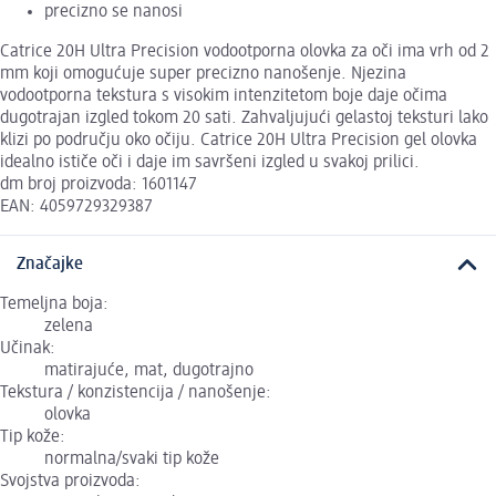
precizno se nanosi
Catrice 20H Ultra Precision vodootporna olovka za oči ima vrh od 2
mm koji omogućuje super precizno nanošenje. Njezina
vodootporna tekstura s visokim intenzitetom boje daje očima
dugotrajan izgled tokom 20 sati. Zahvaljujući gelastoj teksturi lako
klizi po području oko očiju. Catrice 20H Ultra Precision gel olovka
idealno ističe oči i daje im savršeni izgled u svakoj prilici.
dm broj proizvoda: 1601147
EAN: 4059729329387
Značajke
Temeljna boja:
zelena
Učinak:
matirajuće, mat, dugotrajno
Tekstura / konzistencija / nanošenje:
olovka
Tip kože:
normalna/svaki tip kože
Svojstva proizvoda: