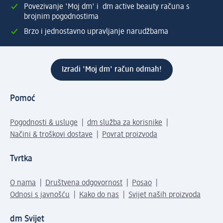
Povezivanje 'Moj dm' i dm active beauty računa s
brojnim pogodnostima
Brzo i jednostavno upravljanje narudžbama
Izradi 'Moj dm' račun odmah!
Pomoć
Pogodnosti & usluge
dm služba za korisnike
Načini & troškovi dostave
Povrat proizvoda
Tvrtka
O nama
Društvena odgovornost
Posao
Odnosi s javnošću
Kako do nas
Svijet naših proizvoda
dm Svijet