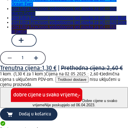
Ocean Eyes
20H Ultra Precision vodootporna gel olovka za oči – 040
Warm Green
20H Ultra Precision vodootporna gel olovka za oči – 050 Blue
20H Ultra Precision vodootporna gel olovka za oči – 020 Grey
20H Ultra Precision vodootporna gel olovka za oči – 030
Brownie
Trenutna cijena:
1,30 €
|
Prethodna cijena:
2,60 €
1 kom. (1,30 € za 1 kom.)
Cijena na 02.05.2025.: 2,60 €
Jedinična
cijena s uključenim PDV-om.
Troškovi dostave
nisu uključeni u
cijenu proizvoda.
Dobre cijene u svako
vrijeme
Nije poskupjelo od 06.04.2023.
Dodaj u košaricu