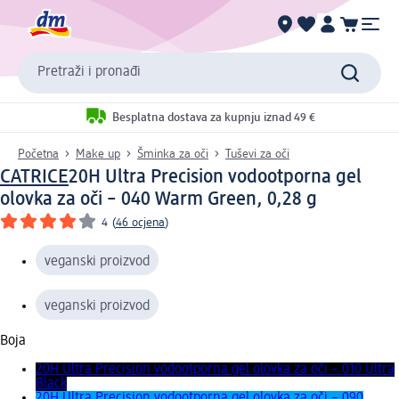
Pretraži i pronađi
Besplatna dostava za kupnju iznad 49 €
Početna
Make up
Šminka za oči
Tuševi za oči
CATRICE
20H Ultra Precision vodootporna gel
olovka za oči – 040 Warm Green, 0,28 g
4
(
46 ocjena
)
veganski proizvod
veganski proizvod
Boja
20H Ultra Precision vodootporna gel olovka za oči – 010 Ultra
Black
20H Ultra Precision vodootporna gel olovka za oči – 090