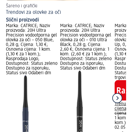
Šareno i grafički
Dr
Trendovi za olovke za oči
Oč
Slični proizvodi
Marka: CATRICE; Naziv
Marka: CATRICE; Naziv
Marka: C
proizvoda: 20H Ultra
proizvoda: 20H Ultra
proizvod
Precision vodootporna gel
Precision vodootporna gel
Precisio
olovka za oči – 050 Blue,
olovka za oči – 010 Ultra
olovka za
0,28 g; Cijena: 1,30 €;
Black, 0,28 g; Cijena:
Up, 0,08 
Osnovna cijena: 1 kom.
2,60 €; Osnovna cijena: 1
Osnovna 
(1,30 € za 1 kom.);
kom. (2,60 € za 1 kom.);
(1,30 € z
Rasprodaja Logo;
Dostupnost: Status zeleno
Rasproda
Dostupnost: Status zeleno
Dostupno za isporuku,
Dostupno
Dostupno za isporuku,
Status sivo Odaberi dm
Dostupno
Status sivo Odaberi dm
Status s
trgovinu
Trenutn
cijena:
1,
cijena:
2,
1 kom. (1
kom.)
Cij
02.05.20