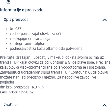
Informacije o proizvodu
Opis proizvoda
br. 087
vodootporna kajal olovka za oči
visokopigmentirana boja
s integriranim šiljilom
podnošljivost za kožu oftamološki potvrđena
Kreirajte izražajan i upečatljiv makeup look na svojim očima uz
trend IT UP kajal olovku za oči Contour & Glide plave boje. Precizna
kajal olovka visokopigmentirane boje vodootporna je i postojana.
Zahvaljujući ugrađenom šiljilu trend IT UP Contour & Glide olovku
možete nanijeti precizno i nježno. Za neodoljive zavodljive
poglede!
dm broj proizvoda: 1631959
EAN: 4058172950162
Značajke