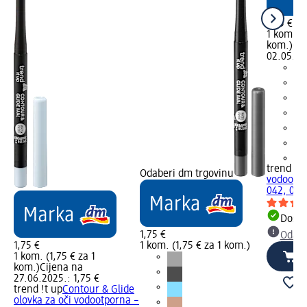
1,75 €
1 kom. (1
kom.)
Cij
02.05.20
+2
trend !t 
Odaberi dm trgovinu
vodootpo
042, 0,5
Dostu
1,75 €
Odabe
1,75 €
1 kom. (1,75 € za 1 kom.)
1 kom. (1,75 € za 1
kom.)
Cijena na
27.06.2025.: 1,75 €
trend !t up
Contour & Glide
olovka za oči vodootporna –