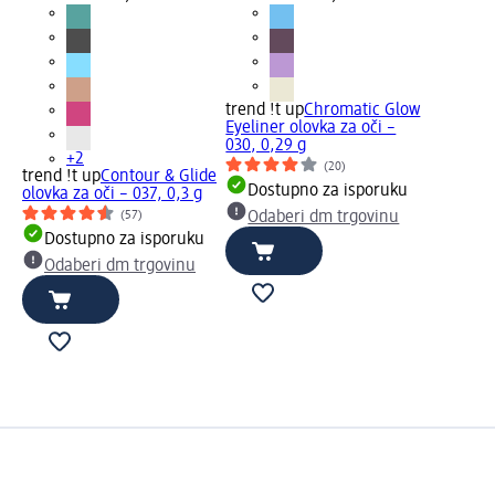
trend !t up
Chromatic Glow
Eyeliner olovka za oči –
030, 0,29 g
+2
(20)
trend !t up
Contour & Glide
Dostupno za isporuku
olovka za oči – 037, 0,3 g
(57)
Odaberi dm trgovinu
Dostupno za isporuku
Odaberi dm trgovinu