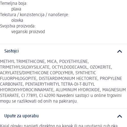
Temeljna boja:
plava
Tekstura / konzistencija / nanošenje:
olovka
Svojstva proizvoda:
veganski proizvod
Sastojci
METHYL TRIMETHICONE, MICA, POLYETHYLENE,
TRIMETHYLSILOXYSILICATE, OCTYLDODECANOL, OZOKERITE,
ACRYLATES/DIMETHICONE COPOLYMER, SYNTHETIC
FLUORPHLOGOPITE, DISTEARDIMONIUM HECTORITE, PROPYLENE
CARBONATE, PENTAERYTHRITYL TETRA-DI-T-BUTYL
HYDROXYHYDROCINNAMATE, ALUMINUM HYDROXIDE, MAGNESIUM
STEARATE, CI 77891, CI 42090 Navedeni sastojci u online trgovini
mogu se razlikovati od onih na pakiranju.
Upute za uporabu
Kajal olovku nanijeti direktno na kapak ili na unutarnji rub oka.