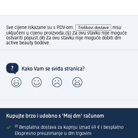
Sve cijene iskazane su s PDV-om.
Troškovi dostave
nisu
uključeni u cijenu proizvoda.
(§) Za ovu stavku nije moguće
ostvariti popust.
(#) Za ovu stavku nije moguće dobiti dm
active beauty bodove.
Kako Vam se sviđa stranica?
Kupujte brzo i udobno s 'Moj dm' računom
⁽¹⁾ Besplatna dostava za kupnju iznad 49 € i besplatno
Ekspresno preuzimanje u dm trgovini