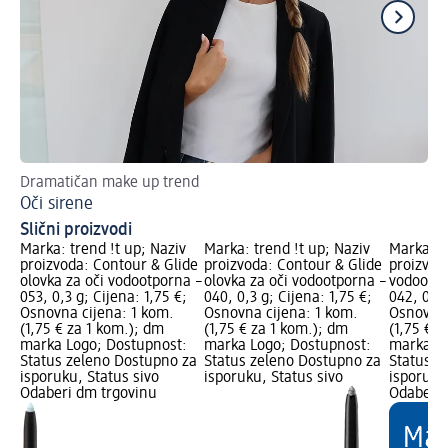
Dramatičan make up trend
Ka
Oči sirene
Do
Slični proizvodi
Marka: trend !t up; Naziv
Marka: trend !t up; Naziv
Marka: t
proizvoda: Contour & Glide
proizvoda: Contour & Glide
proizvod
olovka za oči vodootporna –
olovka za oči vodootporna –
vodootpo
053, 0,3 g; Cijena: 1,75 €;
040, 0,3 g; Cijena: 1,75 €;
042, 0,5 
Osnovna cijena: 1 kom.
Osnovna cijena: 1 kom.
Osnovna 
(1,75 € za 1 kom.); dm
(1,75 € za 1 kom.); dm
(1,75 € z
marka Logo; Dostupnost:
marka Logo; Dostupnost:
marka Lo
Status zeleno Dostupno za
Status zeleno Dostupno za
Status z
isporuku, Status sivo
isporuku, Status sivo
isporuku
Odaberi dm trgovinu
Odaberi 