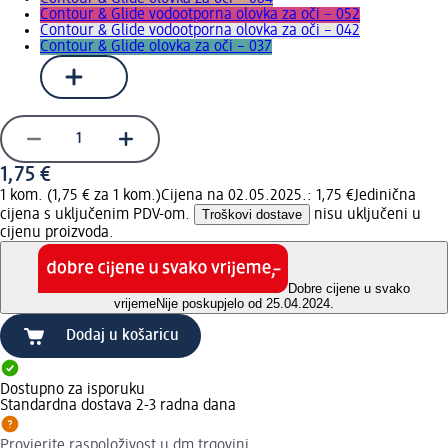
Contour & Glide vodootporna olovka za oči – 052
Contour & Glide vodootporna olovka za oči – 042
Contour & Glide olovka za oči – 037
1,75 €
1 kom. (1,75 € za 1 kom.)
Cijena na 02.05.2025.: 1,75 €
Jedinična
cijena s uključenim PDV-om.
Troškovi dostave
nisu uključeni u
cijenu proizvoda.
Dobre cijene u svako
vrijeme
Nije poskupjelo od 25.04.2024.
Dodaj u košaricu
Dostupno za isporuku
Standardna dostava 2-3 radna dana
Provjerite raspoloživost u dm trgovini