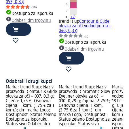
053, 0,3 g
(10)
Dostupno za isporuku
+2
Odaberi dm trgovinu
trend !t up
Contour & Glide
olovka za oči vodootporna –
040, 0,3 g
(0)
Dostupno za isporuku
Odaberi dm trgovinu
Odabrali i drugi kupci
Marka: trend !t up; Naziv
Marka: trend !t up; Naziv
Marka: e
proizvoda: Contour & Glide
proizvoda: Chromatic Glow
proizvod
olovka za oči – 037, 0,3 g;
Eyeliner olovka za oči –
vodootpo
Cijena: 1,75 €; Osnovna
030, 0,29 g; Cijena: 2,75 €;
18 h – 0
cijena: 1 kom. (1,75 € za 1
Osnovna cijena: 1 kom.
g; Cijen
kom.); dm marka Logo;
(2,75 € za 1 kom.); dm
cijena: 1
Dostupnost: Status zeleno
marka Logo; Dostupnost:
kom.); D
Dostupno za isporuku,
Status zeleno Dostupno za
zeleno D
Status sivo Odaberi dm
isporuku, Status sivo
isporuku
Odaberi 