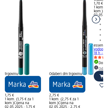
1,70 €
1 kom. (1
kom.)
Cij
02.05.20
essence
vodootpo
18 h – 09
Dostu
Odabe
trgovinu
Odaberi dm trgovinu
1,75 €
2,75 €
1 kom. (1,75 € za 1
1 kom. (2,75 € za 1
kom.)
Cijena na
kom.)
Cijena na
02.05.2025.: 1,75 €
02.05.2025.: 2,75 €