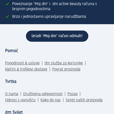
Povezivanje 'Moj dm' i dm active beauty računa s
brojnim pogodnostima
Brzo i jednostavno upravljanje narudžbama
Izradi 'Moj dm' račun odmah!
Pomoć
Pogodnosti & usluge
dm služba za korisnike
Načini & troškovi dostave
Povrat proizvoda
Tvrtka
O nama
Društvena odgovornost
Posao
Odnosi s javnošću
Kako do nas
Svijet naših proizvoda
dm Svijet