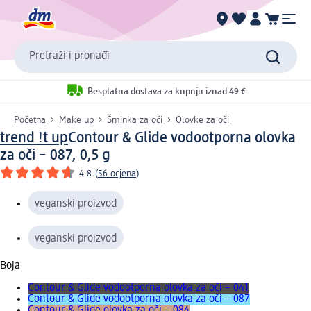
Pretraži i pronađi
Besplatna dostava za kupnju iznad 49 €
Početna
Make up
Šminka za oči
Olovke za oči
trend !t up
Contour & Glide vodootporna olovka
za oči – 087, 0,5 g
4.8
(
56 ocjena
)
veganski proizvod
veganski proizvod
Boja
Contour & Glide vodootporna olovka za oči – 041
Contour & Glide vodootporna olovka za oči – 087
Contour & Glide olovka za oči – 084