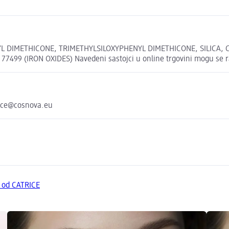
KYL DIMETHICONE, TRIMETHYLSILOXYPHENYL DIMETHICONE, SILICA,
99 (IRON OXIDES) Navedeni sastojci u online trgovini mogu se raz
ice@cosnova.eu
a od CATRICE