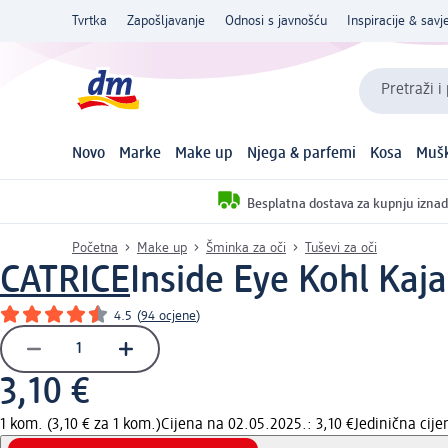
Tvrtka
Zapošljavanje
Odnosi s javnošću
Inspiracije & savje
Pretraži i
Novo
Marke
Make up
Njega & parfemi
Kosa
Mušk
Besplatna dostava za kupnju iznad
Početna
Make up
Šminka za oči
Tuševi za oči
CATRICE
Inside Eye Kohl Kaja
4.5
(
94 ocjene
)
3,10 €
1 kom. (3,10 € za 1 kom.)
Cijena na 02.05.2025.: 3,10 €
Jedinična cij