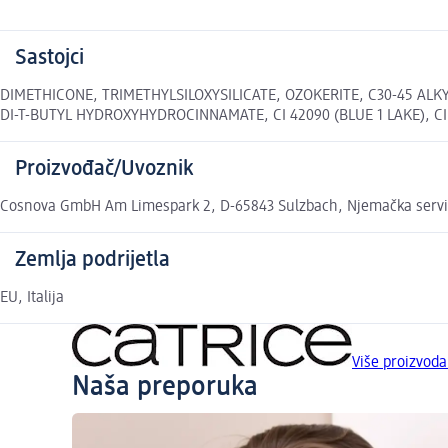
Sastojci
DIMETHICONE, TRIMETHYLSILOXYSILICATE, OZOKERITE, C30-45 AL
DI-T-BUTYL HYDROXYHYDROCINNAMATE, CI 42090 (BLUE 1 LAKE), CI 774
Proizvođač/Uvoznik
Cosnova GmbH Am Limespark 2, D-65843 Sulzbach, Njemačka serv
Zemlja podrijetla
EU, Italija
Više proizvod
Naša preporuka