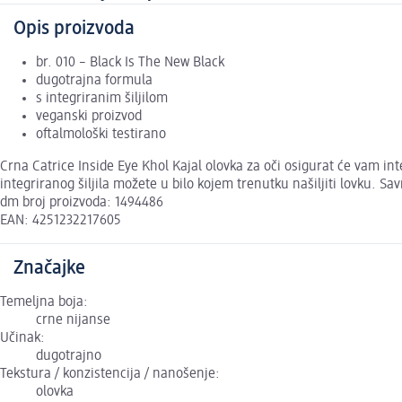
Opis proizvoda
br. 010 – Black Is The New Black
dugotrajna formula
s integriranim šiljilom
veganski proizvod
oftalmološki testirano
Crna Catrice Inside Eye Khol Kajal olovka za oči osigurat će vam in
integriranog šiljila možete u bilo kojem trenutku našiljiti lovku. Sa
dm broj proizvoda: 1494486
EAN: 4251232217605
Značajke
Temeljna boja:
crne nijanse
Učinak:
dugotrajno
Tekstura / konzistencija / nanošenje:
olovka