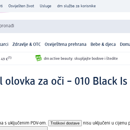
ti
Osviješten život
Usluge
dm služba za korisnike
 pronađi
arci
Zdravlje & OTC
Osviještena prehrana
Bebe & djeca
Doma
(1)
dm active beauty: skupljajte bodove i štedite
 49 €
l olovka za oči – 010 Black I
ena s uključenim PDV-om.
Troškovi dostave
nisu uključeni u cijenu 