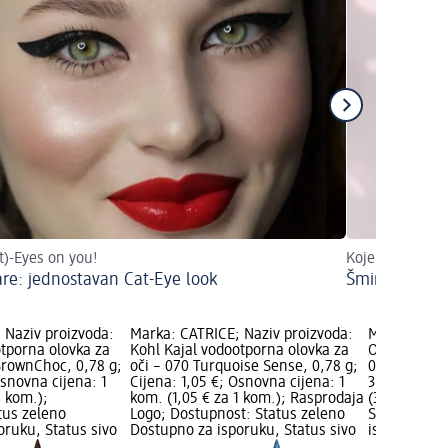
at)-Eyes on you!
Koje boje mogu 
re: jednostavan Cat-Eye look
Šminkanje pla
 Naziv proizvoda:
Marka: CATRICE; Naziv proizvoda:
Marka: CATR
otporna olovka za
Kohl Kajal vodootporna olovka za
Olovka za oč
BrownChoc, 0,78 g;
oči – 070 Turquoise Sense, 0,78 g;
010 Black Di
Osnovna cijena: 1
Cijena: 1,05 €; Osnovna cijena: 1
3,90 €; Osn
1 kom.);
kom. (1,05 € za 1 kom.); Rasprodaja
(3,90 € za 1
tus zeleno
Logo; Dostupnost: Status zeleno
Status zele
oruku, Status sivo
Dostupno za isporuku, Status sivo
isporuku, S