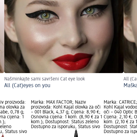
Našminkajte sami savršeni Cat eye look
All (C
All (Cat)eyes on you
Maška
iv proizvoda:
Marka: MAX FACTOR; Naziv
Marka: CATRICE;
na olovka za
proizvoda: Kohl Kajal olovka za oči
Kohl Kajal vodo
abe, 0,78 g;
– 001 Black, 4,37 g; Cijena: 8,90 €;
oči – 040 Optic 
na cijena: 1
Osnovna cijena: 1 kom. (8,90 € za 1
Cijena: 2,10 €; 
.);
kom.); Dostupnost: Status zeleno
kom. (2,10 € za 
zeleno
Dostupno za isporuku, Status sivo
Dostupnost: Sta
, Status sivo
Dostupno za isp