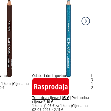
vinu
Odaberi dm trgovinu
trgovinu
3,90 €
a 1 kom.)
Cijena na
1 kom. (3,90
0 €
21.01.2026.:
Trenutna cijena:
1,05 €
|
Prethodna
cijena:
2,10 €
1 kom. (1,05 € za 1 kom.)
Cijena na
02.05.2025.: 2,11 €