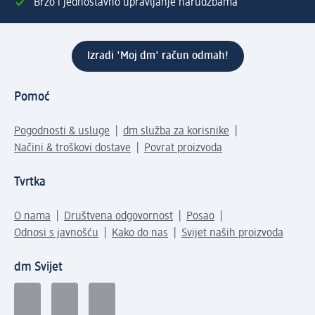
Brzo i jednostavno upravljanje narudžbama
Izradi 'Moj dm' račun odmah!
Pomoć
Pogodnosti & usluge
dm služba za korisnike
Načini & troškovi dostave
Povrat proizvoda
Tvrtka
O nama
Društvena odgovornost
Posao
Odnosi s javnošću
Kako do nas
Svijet naših proizvoda
dm Svijet