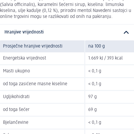
(Salvia officinalis), karamelni šećerni sirup, kiselina: limunska
kiselina, ulje kadulje (0,12 %), prirodni mentol Navedeni sastojci u
online trgovini mogu se razlikovati od onih na pakiranju.
Hranjive vrijednosti
Prosječne hranjive vrijednosti
na 100 g
Energetska vrijednost
1.669 kJ / 393 kcal
Masti ukupno
< 0,1 g
od toga zasićene masne kiseline
< 0,1 g
Ugljikohidrati
97 g
od toga šećer
69 g
Bjelančevine
< 0,1 g