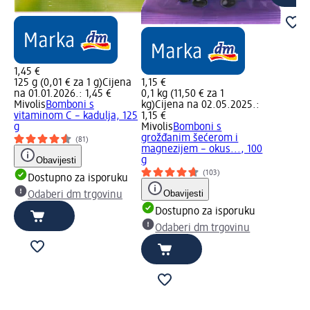
1,45 €
125 g (0,01 € za 1 g)
Cijena
1,15 €
na 01.01.2026.: 1,45 €
0,1 kg (11,50 € za 1
Mivolis
Bomboni s
kg)
Cijena na 02.05.2025.:
vitaminom C – kadulja, 125
1,15 €
g
Mivolis
Bomboni s
grožđanim šećerom i
(81)
magnezijem – okus..., 100
Obavijesti
g
(103)
Dostupno za isporuku
Obavijesti
Odaberi dm trgovinu
Dostupno za isporuku
Odaberi dm trgovinu