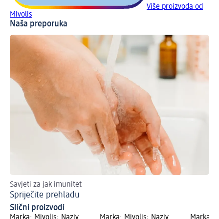
Više proizvoda od
Mivolis
Naša preporuka
Savjeti za jak imunitet
Ub
Spriječite prehladu
Ku
Slični proizvodi
Marka: Mivolis; Naziv
Marka: Mivolis; Naziv
Marka: M