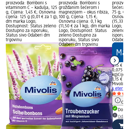
proizvoda: Bomboni s
proizvoda: Bomboni s
proizvod
vitaminom C – kadulja, 125
grožđanim šećerom i
šećera s
g; Cijena: 1,45 €; Osnovna
magnezijem – okus ribiza,
75 g; Cij
cijena: 125 g (0,01 € za 1 g);
100 g; Cijena: 1,15 €;
Osnovna 
dm marka Logo;
Osnovna cijena: 0,1 kg
(15,33 €
Dostupnost: Status zeleno
(11,50 € za 1 kg); dm marka
Logo; Do
Dostupno za isporuku,
Logo; Dostupnost: Status
zeleno D
Status sivo Odaberi dm
zeleno Dostupno za
isporuku
trgovinu
isporuku, Status sivo
Odaberi 
Odaberi dm trgovinu
1,15 €
0,075 kg 
kg)
Cijen
1,15 €
Mivolis
B
s eteričn
Obav
Dostu
Odabe