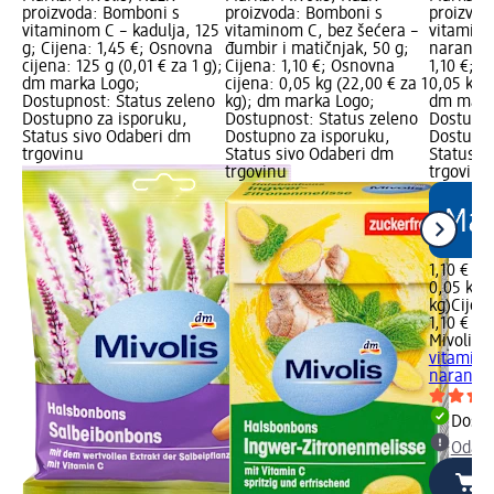
proizvoda: Bomboni s
proizvoda: Bomboni s
proizvod
vitaminom C – kadulja, 125
vitaminom C, bez šećera –
vitaminom
g; Cijena: 1,45 €; Osnovna
đumbir i matičnjak, 50 g;
naranča,
cijena: 125 g (0,01 € za 1 g);
Cijena: 1,10 €; Osnovna
1,10 €; 
dm marka Logo;
cijena: 0,05 kg (22,00 € za 1
0,05 kg (
Dostupnost: Status zeleno
kg); dm marka Logo;
dm mark
Dostupno za isporuku,
Dostupnost: Status zeleno
Dostupno
Status sivo Odaberi dm
Dostupno za isporuku,
Dostupno
trgovinu
Status sivo Odaberi dm
Status s
trgovinu
trgovinu
1,10 €
0,05 kg (
kg)
Cijen
1,10 €
Mivolis
B
vitaminom
naranča,
Dostu
Odabe