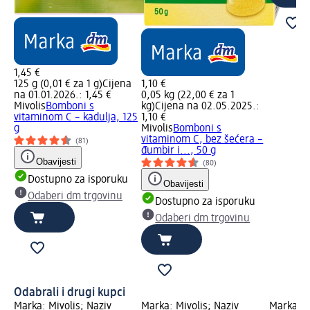
1,45 €
125 g (0,01 € za 1 g)
Cijena
1,10 €
na 01.01.2026.: 1,45 €
0,05 kg (22,00 € za 1
Mivolis
Bomboni s
kg)
Cijena na 02.05.2025.:
vitaminom C – kadulja, 125
1,10 €
g
Mivolis
Bomboni s
vitaminom C, bez šećera –
(81)
đumbir i..., 50 g
Obavijesti
(80)
Dostupno za isporuku
Obavijesti
Odaberi dm trgovinu
Dostupno za isporuku
Odaberi dm trgovinu
Odabrali i drugi kupci
Marka: Mivolis; Naziv
Marka: Mivolis; Naziv
Marka: M