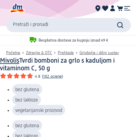
Pretraži i pronađi
Besplatna dostava za kupnju iznad 49 €
Početna
Zdravlje & OTC
Prehlada
Grlobolja i dišni sustav
Mivolis
Tvrdi bomboni za grlo s kaduljom i
vitaminom C, 50 g
4.8
(
102 ocjene
)
bez glutena
bez laktoze
vegetarijanski proizvod
bez glutena
bez laktoze