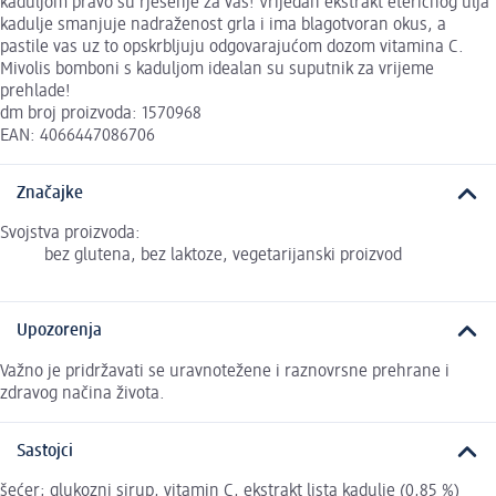
kaduljom pravo su rješenje za vas! Vrijedan ekstrakt eteričnog ulja
kadulje smanjuje nadraženost grla i ima blagotvoran okus, a
pastile vas uz to opskrbljuju odgovarajućom dozom vitamina C.
Mivolis bomboni s kaduljom idealan su suputnik za vrijeme
prehlade!
dm broj proizvoda: 1570968
EAN: 4066447086706
Značajke
Svojstva proizvoda:
bez glutena, bez laktoze, vegetarijanski proizvod
Upozorenja
Važno je pridržavati se uravnotežene i raznovrsne prehrane i
zdravog načina života.
Sastojci
šećer; glukozni sirup, vitamin C, ekstrakt lista kadulje (0,85 %)