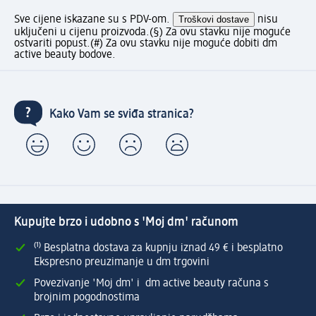
Sve cijene iskazane su s PDV-om.
Troškovi dostave
nisu
uključeni u cijenu proizvoda.
(§) Za ovu stavku nije moguće
ostvariti popust.
(#) Za ovu stavku nije moguće dobiti dm
active beauty bodove.
Kako Vam se sviđa stranica?
Kupujte brzo i udobno s 'Moj dm' računom
⁽¹⁾ Besplatna dostava za kupnju iznad 49 € i besplatno
Ekspresno preuzimanje u dm trgovini
Povezivanje 'Moj dm' i dm active beauty računa s
brojnim pogodnostima