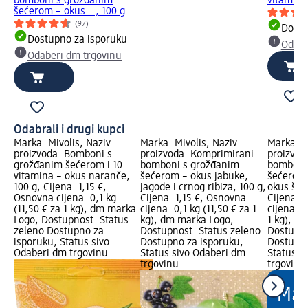
bomboni s grožđanim
vitamina 
šećerom – okus..., 100 g
(97)
Dostu
Dostupno za isporuku
Odabe
Odaberi dm trgovinu
Odabrali i drugi kupci
Marka: Mivolis; Naziv
Marka: Mivolis; Naziv
Marka: M
proizvoda: Bomboni s
proizvoda: Komprimirani
proizvod
grožđanim šećerom i 10
bomboni s grožđanim
bomboni
vitamina – okus naranče,
šećerom – okus jabuke,
šećerom 
100 g; Cijena: 1,15 €;
jagode i crnog ribiza, 100 g;
okus šum
Osnovna cijena: 0,1 kg
Cijena: 1,15 €; Osnovna
Cijena: 
(11,50 € za 1 kg); dm marka
cijena: 0,1 kg (11,50 € za 1
cijena: 0
Logo; Dostupnost: Status
kg); dm marka Logo;
1 kg); d
zeleno Dostupno za
Dostupnost: Status zeleno
Dostupno
isporuku, Status sivo
Dostupno za isporuku,
Dostupno
Odaberi dm trgovinu
Status sivo Odaberi dm
Status s
trgovinu
trgovinu