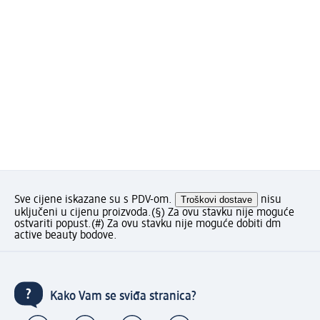
Sve cijene iskazane su s PDV-om.
Troškovi dostave
nisu
uključeni u cijenu proizvoda.
(§) Za ovu stavku nije moguće
ostvariti popust.
(#) Za ovu stavku nije moguće dobiti dm
active beauty bodove.
Kako Vam se sviđa stranica?