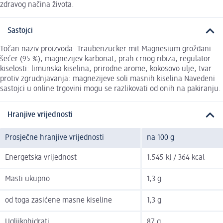
zdravog načina života.
Sastojci
Točan naziv proizvoda: Traubenzucker mit Magnesium grožđani
šećer (95 %), magnezijev karbonat, prah crnog ribiza, regulator
kiselosti: limunska kiselina, prirodne arome, kokosovo ulje, tvar
protiv zgrudnjavanja: magnezijeve soli masnih kiselina Navedeni
sastojci u online trgovini mogu se razlikovati od onih na pakiranju.
Hranjive vrijednosti
Prosječne hranjive vrijednosti
na 100 g
Energetska vrijednost
1.545 kJ / 364 kcal
Masti ukupno
1,3 g
od toga zasićene masne kiseline
1,3 g
Ugljikohidrati
87 g