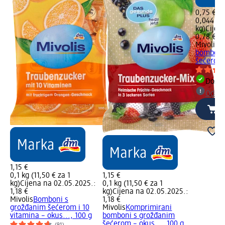
0,75 €
0,044 kg 
kg)
Cijen
0,78 €
Mivolis
K
bomboni
šećerom i
Dostu
Odabe
1,15 €
0,1 kg (11,50 € za 1
1,15 €
kg)
Cijena na 02.05.2025.:
0,1 kg (11,50 € za 1
1,18 €
kg)
Cijena na 02.05.2025.:
Mivolis
Bomboni s
1,18 €
grožđanim šećerom i 10
Mivolis
Komprimirani
vitamina – okus..., 100 g
bomboni s grožđanim
šećerom – okus..., 100 g