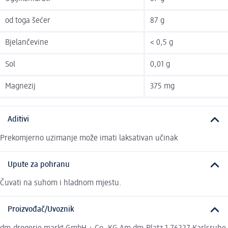
od toga šećer
87 g
Bjelančevine
< 0,5 g
Sol
0,01 g
Magnezij
375 mg
Aditivi
Prekomjerno uzimanje može imati laksativan učinak
Upute za pohranu
Čuvati na suhom i hladnom mjestu.
Proizvođač/Uvoznik