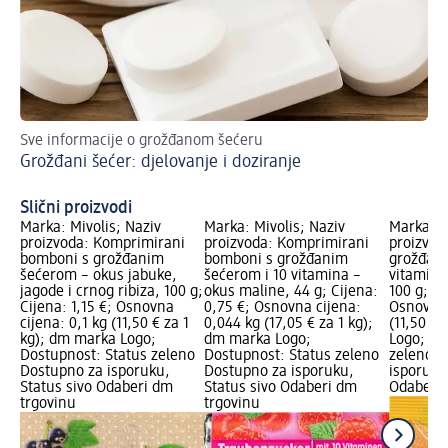
Sve informacije o grožđanom šećeru
Lju
Grožđani šećer: djelovanje i doziranje
go
Đu
Slični proizvodi
Marka: Mivolis; Naziv
Marka: Mivolis; Naziv
Marka: M
proizvoda: Komprimirani
proizvoda: Komprimirani
proizvod
bomboni s grožđanim
bomboni s grožđanim
grožđani
šećerom – okus jabuke,
šećerom i 10 vitamina –
vitamina
jagode i crnog ribiza, 100 g;
okus maline, 44 g; Cijena:
100 g; Ci
Cijena: 1,15 €; Osnovna
0,75 €; Osnovna cijena:
Osnovna 
cijena: 0,1 kg (11,50 € za 1
0,044 kg (17,05 € za 1 kg);
(11,50 €
kg); dm marka Logo;
dm marka Logo;
Logo; Do
Dostupnost: Status zeleno
Dostupnost: Status zeleno
zeleno D
Dostupno za isporuku,
Dostupno za isporuku,
isporuku
Status sivo Odaberi dm
Status sivo Odaberi dm
Odaberi 
trgovinu
trgovinu