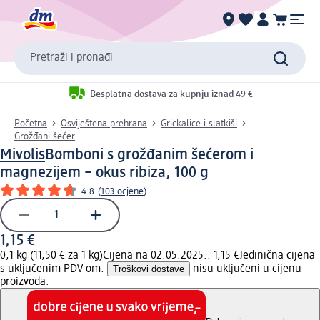
Pretraži i pronađi
Besplatna dostava za kupnju iznad 49 €
Početna
Osviještena prehrana
Grickalice i slatkiši
Grožđani šećer
Mivolis
Bomboni s grožđanim šećerom i
magnezijem – okus ribiza, 100 g
4.8
(
103 ocjene
)
1,15 €
0,1 kg (11,50 € za 1 kg)
Cijena na 02.05.2025.: 1,15 €
Jedinična cijena
s uključenim PDV-om.
Troškovi dostave
nisu uključeni u cijenu
proizvoda.