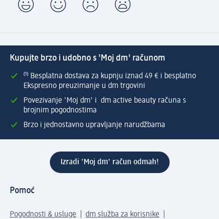
Kupujte brzo i udobno s 'Moj dm' računom
⁽¹⁾ Besplatna dostava za kupnju iznad 49 € i besplatno
Ekspresno preuzimanje u dm trgovini
Povezivanje 'Moj dm' i dm active beauty računa s
brojnim pogodnostima
Brzo i jednostavno upravljanje narudžbama
Izradi 'Moj dm' račun odmah!
Pomoć
Pogodnosti & usluge
dm služba za korisnike