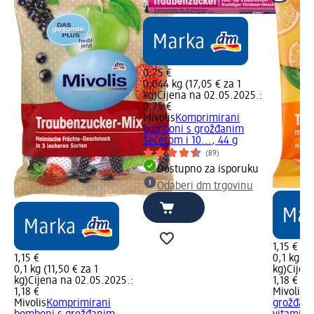
0,75 €
0,044 kg (17,05 € za 1
kg)
Cijena na 02.05.2025.:
0,75 €
Mivolis
Komprimirani
bomboni s grožđanim
šećerom i 10..., 44 g
(89)
Dostupno za isporuku
Odaberi dm trgovinu
1,15 €
1,15 €
0,1 kg (1
0,1 kg (11,50 € za 1
kg)
Cijen
kg)
Cijena na 02.05.2025.:
1,18 €
1,18 €
Mivolis
B
Mivolis
Komprimirani
grožđani