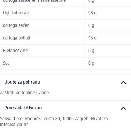
od toga zasićene masne kiseline
0 g
Ugljikohidrati
98 g
od toga šećer
0 g
od toga polioli
96 g
Bjelančevine
0 g
Sol
0 g
Upute za pohranu
Zaštititi od topline i vlage.
Proizvođač/Uvoznik
Salvia d.o.o. Radnička cesta 80, 10000 Zagreb, Hrvatska
info@salvia.hr