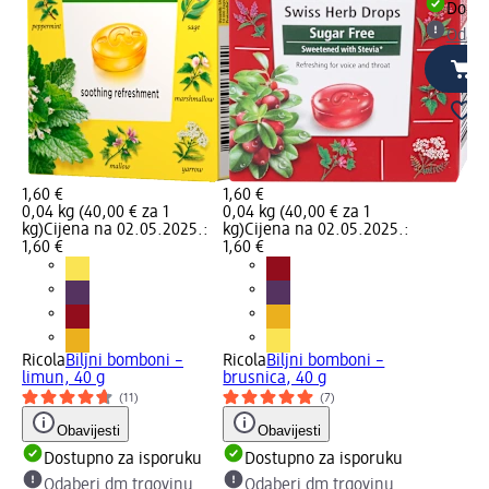
Dostu
Odabe
1,60 €
1,60 €
0,04 kg (40,00 € za 1
0,04 kg (40,00 € za 1
kg)
Cijena na 02.05.2025.:
kg)
Cijena na 02.05.2025.:
1,60 €
1,60 €
Ricola
Biljni bomboni –
Ricola
Biljni bomboni –
limun, 40 g
brusnica, 40 g
(11)
(7)
Obavijesti
Obavijesti
Dostupno za isporuku
Dostupno za isporuku
Odaberi dm trgovinu
Odaberi dm trgovinu