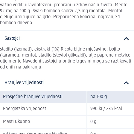
važno voditi uravnoteženu prehranu i zdrav način života. Mentol
92 mg na 100 g. Svaki bombon sadrži 2,3 mg mentola. Mentol
djeluje umirujuće na grlo. Preporučena količina: najmanje 1
bombon dnevno.
Sastojci
sladilo (izomalt), ekstrakt (1%) Ricola biljne mješavine, bojilo
(karamel), mentol, sladilo (steviol glikozidi), ulje paprene metvice,
ulje mente Navedeni sastojci u online trgovini mogu se razlikovati
od onih na pakiranju.
Hranjive vrijednosti
Prosječne hranjive vrijednosti
na 100 g
Energetska vrijednost
990 kJ / 235 kcal
Masti ukupno
0 g