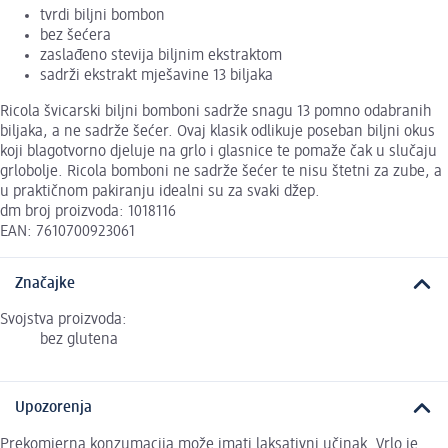
tvrdi biljni bombon
bez šećera
zaslađeno stevija biljnim ekstraktom
sadrži ekstrakt mješavine 13 biljaka
Ricola švicarski biljni bomboni sadrže snagu 13 pomno odabranih
biljaka, a ne sadrže šećer. Ovaj klasik odlikuje poseban biljni okus
koji blagotvorno djeluje na grlo i glasnice te pomaže čak u slučaju
grlobolje. Ricola bomboni ne sadrže šećer te nisu štetni za zube, a
u praktičnom pakiranju idealni su za svaki džep.
dm broj proizvoda: 1018116
EAN: 7610700923061
Značajke
Svojstva proizvoda:
bez glutena
Upozorenja
Prekomjerna konzumacija može imati laksativni učinak. Vrlo je