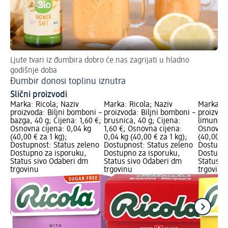
Ljute tvari iz đumbira dobro će nas zagrijati u hladno
godišnje doba
Đumbir donosi toplinu iznutra
Slični proizvodi
Marka: Ricola; Naziv
Marka: Ricola; Naziv
Marka: R
proizvoda: Biljni bomboni –
proizvoda: Biljni bomboni –
proizvod
bazga, 40 g; Cijena: 1,60 €;
brusnica, 40 g; Cijena:
limun, 40
Osnovna cijena: 0,04 kg
1,60 €; Osnovna cijena:
Osnovna 
(40,00 € za 1 kg);
0,04 kg (40,00 € za 1 kg);
(40,00 € 
Dostupnost: Status zeleno
Dostupnost: Status zeleno
Dostupno
Dostupno za isporuku,
Dostupno za isporuku,
Dostupno
Status sivo Odaberi dm
Status sivo Odaberi dm
Status s
trgovinu
trgovinu
trgovinu