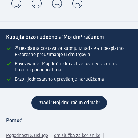
Kupujte brzo i udobno s 'Moj dm' računom
⁽¹⁾ Besplatna dostava za kupnju iznad 49 € i besplatno
Ekspresno preuzimanje u dm trgovini
Povezivanje 'Moj dm' i dm active beauty računa s
brojnim pogodnostima
Brzo i jednostavno upravljanje narudžbama
Izradi 'Moj dm' račun odmah!
Pomoć
Pogodnosti & usluge
dm služba za korisnike