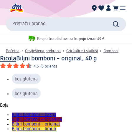
Pretraži i pronađi
Besplatna dostava za kupnju iznad 49 €
Početna
Osviještena prehrana
Grickalice i slatkiši
Bomboni
Ricola
Biljni bomboni – original, 40 g
4.5
(
6 ocjena
)
bez glutena
bez glutena
Boja
Biljni bomboni – bazga
Biljni bomboni – brusnica
Biljni bomboni – original
Biljni bomboni – limun