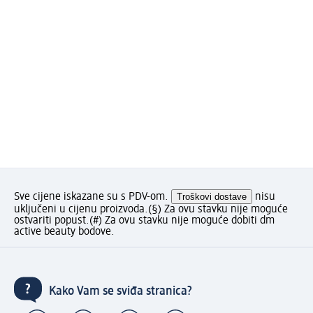
Sve cijene iskazane su s PDV-om.
Troškovi dostave
nisu
uključeni u cijenu proizvoda.
(§) Za ovu stavku nije moguće
ostvariti popust.
(#) Za ovu stavku nije moguće dobiti dm
active beauty bodove.
Kako Vam se sviđa stranica?