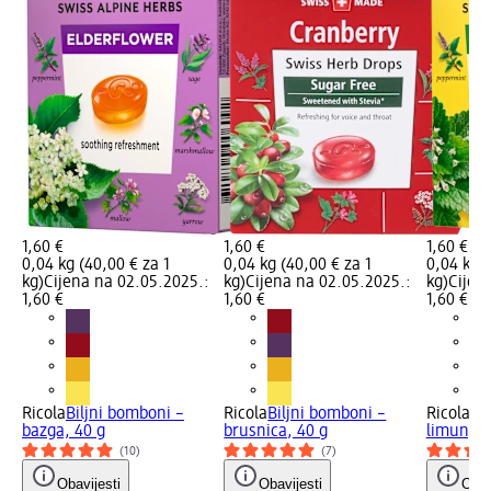
1,60 €
1,60 €
1,60 €
0,04 kg (40,00 € za 1
0,04 kg (40,00 € za 1
0,04 kg (
kg)
Cijena na 02.05.2025.:
kg)
Cijena na 02.05.2025.:
kg)
Cijen
1,60 €
1,60 €
1,60 €
Ricola
Biljni bomboni –
Ricola
Biljni bomboni –
Ricola
Bi
bazga, 40 g
brusnica, 40 g
limun, 4
(10)
(7)
Obavijesti
Obavijesti
Obav