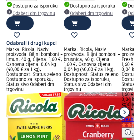
Dostupno za isporuku
Dostupno za isporuku
Dostu
Odaberi dm trgovinu
Odaberi dm trgovinu
Odabe
Odabrali i drugi kupci
Marka: Ricola; Naziv
Marka: Ricola; Naziv
Marka: R
proizvoda: Biljni bomboni –
proizvoda: Biljni bomboni –
proizvod
limun, 40 g; Cijena: 1,60 €;
brusnica, 40 g; Cijena:
Fresh Mi
Osnovna cijena: 0,04 kg
1,60 €; Osnovna cijena:
1,60 €; 
(40,00 € za 1 kg);
0,04 kg (40,00 € za 1 kg);
0,04 kg (
Dostupnost: Status zeleno
Dostupnost: Status zeleno
Dostupno
Dostupno za isporuku,
Dostupno za isporuku,
Dostupno
Status sivo Odaberi dm
Status sivo Odaberi dm
Status s
trgovinu
trgovinu
trgovinu
1,60 €
0,04 kg (
kg)
Cijen
1,60 €
Ricola
Bi
Fresh Mi
Obav