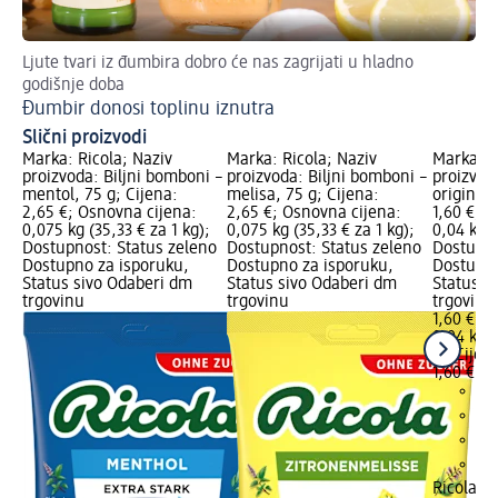
Ljute tvari iz đumbira dobro će nas zagrijati u hladno
godišnje doba
Đumbir donosi toplinu iznutra
Slični proizvodi
Marka: Ricola; Naziv
Marka: Ricola; Naziv
Marka: R
proizvoda: Biljni bomboni –
proizvoda: Biljni bomboni –
proizvod
mentol, 75 g; Cijena:
melisa, 75 g; Cijena:
original,
2,65 €; Osnovna cijena:
2,65 €; Osnovna cijena:
1,60 €; 
0,075 kg (35,33 € za 1 kg);
0,075 kg (35,33 € za 1 kg);
0,04 kg (
Dostupnost: Status zeleno
Dostupnost: Status zeleno
Dostupno
Dostupno za isporuku,
Dostupno za isporuku,
Dostupno
Status sivo Odaberi dm
Status sivo Odaberi dm
Status s
trgovinu
trgovinu
trgovinu
1,60 €
0,04 kg (
kg)
Cijen
1,60 €
Ricola
Bi