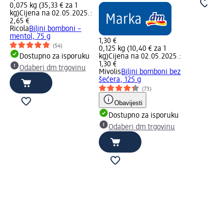
0,075 kg (35,33 € za 1
kg)
Cijena na 02.05.2025.:
2,65 €
Ricola
Biljni bomboni –
mentol, 75 g
1,30 €
(54)
0,125 kg (10,40 € za 1
Dostupno za isporuku
kg)
Cijena na 02.05.2025.:
1,30 €
Odaberi dm trgovinu
Mivolis
Biljni bomboni bez
šećera, 125 g
(73)
Obavijesti
Dostupno za isporuku
Odaberi dm trgovinu