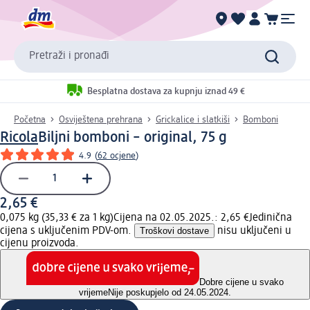
Pretraži i pronađi
Besplatna dostava za kupnju iznad 49 €
Početna
Osviještena prehrana
Grickalice i slatkiši
Bomboni
Ricola
Biljni bomboni – original, 75 g
4.9
(
62 ocjene
)
2,65 €
0,075 kg (35,33 € za 1 kg)
Cijena na 02.05.2025.: 2,65 €
Jedinična
cijena s uključenim PDV-om.
Troškovi dostave
nisu uključeni u
cijenu proizvoda.
Dobre cijene u svako
vrijeme
Nije poskupjelo od 24.05.2024.