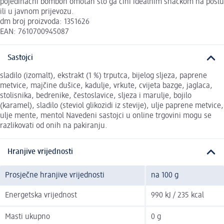
pojedinačni bombon omotan što ga čini idealnim snackom na poslu
ili u javnom prijevozu.
dm broj proizvoda: 1351626
EAN: 7610700945087
Sastojci
sladilo (izomalt), ekstrakt (1 %) trputca, bijelog sljeza, paprene
metvice, majčine dušice, kadulje, vrkute, cvijeta bazge, jaglaca,
stolisnika, bedrenike, čestoslavice, sljeza i marulje, bojilo
(karamel), sladilo (steviol glikozidi iz stevije), ulje paprene metvice,
ulje mente, mentol Navedeni sastojci u online trgovini mogu se
razlikovati od onih na pakiranju.
Hranjive vrijednosti
Prosječne hranjive vrijednosti
na 100 g
Energetska vrijednost
990 kJ / 235 kcal
Masti ukupno
0 g