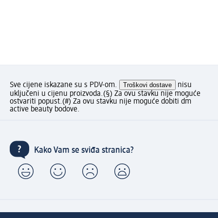
Sve cijene iskazane su s PDV-om.
Troškovi dostave
nisu
uključeni u cijenu proizvoda.
(§) Za ovu stavku nije moguće
ostvariti popust.
(#) Za ovu stavku nije moguće dobiti dm
active beauty bodove.
Kako Vam se sviđa stranica?