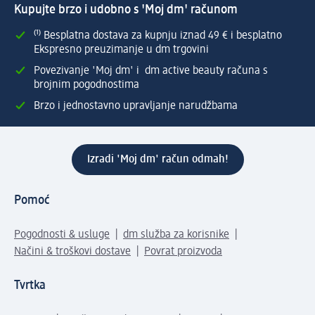
Kupujte brzo i udobno s 'Moj dm' računom
⁽¹⁾ Besplatna dostava za kupnju iznad 49 € i besplatno
Ekspresno preuzimanje u dm trgovini
Povezivanje 'Moj dm' i dm active beauty računa s
brojnim pogodnostima
Brzo i jednostavno upravljanje narudžbama
Izradi 'Moj dm' račun odmah!
Pomoć
Pogodnosti & usluge
dm služba za korisnike
Načini & troškovi dostave
Povrat proizvoda
Tvrtka