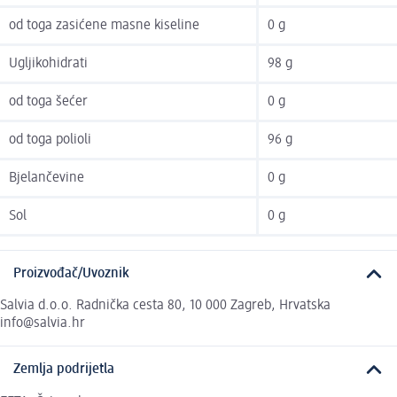
od toga zasićene masne kiseline
0 g
Ugljikohidrati
98 g
od toga šećer
0 g
od toga polioli
96 g
Bjelančevine
0 g
Sol
0 g
Proizvođač/Uvoznik
Salvia d.o.o. Radnička cesta 80, 10 000 Zagreb, Hrvatska
info@salvia.hr
Zemlja podrijetla