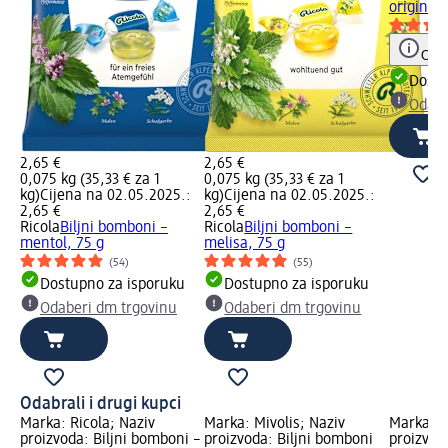
original,
Obav
Dostu
Odabe
2,65 €
2,65 €
0,075 kg (35,33 € za 1
0,075 kg (35,33 € za 1
kg)
Cijena na 02.05.2025.:
kg)
Cijena na 02.05.2025.:
2,65 €
2,65 €
Ricola
Biljni bomboni –
Ricola
Biljni bomboni –
mentol, 75 g
melisa, 75 g
(54)
(55)
Dostupno za isporuku
Dostupno za isporuku
Odaberi dm trgovinu
Odaberi dm trgovinu
Odabrali i drugi kupci
Marka: Ricola; Naziv
Marka: Mivolis; Naziv
Marka: M
proizvoda: Biljni bomboni –
proizvoda: Biljni bomboni
proizvod