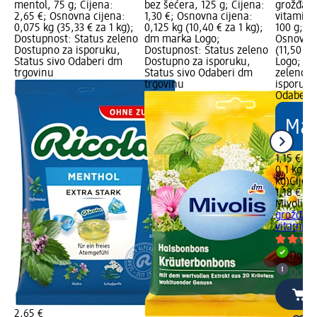
mentol, 75 g; Cijena:
bez šećera, 125 g; Cijena:
grožđani
2,65 €; Osnovna cijena:
1,30 €; Osnovna cijena:
vitamina
0,075 kg (35,33 € za 1 kg);
0,125 kg (10,40 € za 1 kg);
100 g; Ci
Dostupnost: Status zeleno
dm marka Logo;
Osnovna 
Dostupno za isporuku,
Dostupnost: Status zeleno
(11,50 €
Status sivo Odaberi dm
Dostupno za isporuku,
Logo; Do
trgovinu
Status sivo Odaberi dm
zeleno D
trgovinu
isporuku
Odaberi 
1,15 €
0,1 kg (1
kg)
Cijen
1,18 €
Mivolis
B
grožđani
vitamina 
Dostu
Odabe
2,65 €